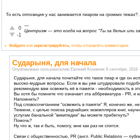
То есть оппозиция у нас занимается пиаром на громких темах?...
—
Отлично!
0
Центризм — это когда на вопрос "Ты за белых или за 
Неадекватно!
-1
»
Войдите
или
зарегистрируйтесь
, чтобы отправлять комментарии
Сударыня, для начала
Опубликовано пользователем
Евгений Кочевник
8 сентября, 2016 
Сударыня, для начала почитайте что такое пиар и где он исп
высоко-мудрые вопросы. Если ж вы уже штудировали подобн
рекомендую вам освежить её в памяти - необходимость в э
Вы хотя бы помните что означает эта аббревиатура - PR, и
Напомнить?
Под словосочетанием "освежить в памяти" Я, конечно же, не
Тюмени, с целью поиска редчайших экземпляров книг, научного
услугам банальной "википедии" вы можете прибегнуть?
Помочь?
Ну что ж, так и быть, помогу, мне как раз не спится.
Связи с общественностью, PR (англ. Public Relations — пуб