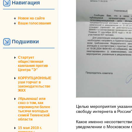
Навигация
Новое на сайте
Ваши голосования
Подшивки
Стартует
общественная
кампания против
Центра "Э"
КОРРУПЦИОННЫЕ
уши торчат в
законодательстве
ЖКХ
#Крымнаш! или
сказ о том, как
Целью мероприятия указанно
опрокинули более
тысячи молодых
свободу интернета в России”
семей Тюменской
области
Какое именно несоответстви
уведомлении о Московском м
15 мая 2010 г.
тюменцы