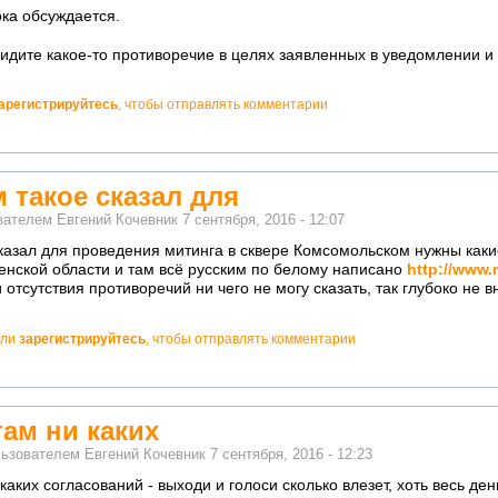
ка обсуждается.
видите какое-то противоречие в целях заявленных в уведомлении
арегистрируйтесь
, чтобы отправлять комментарии
м такое сказал для
ователем
Евгений Кочевник
7 сентября, 2016 - 12:07
сказал для проведения митинга в сквере Комсомольском нужны как
енской области и там всё русским по белому написано
http://www.
отсутствия противоречий ни чего не могу сказать, так глубоко не в
ли
зарегистрируйтесь
, чтобы отправлять комментарии
там ни каких
льзователем
Евгений Кочевник
7 сентября, 2016 - 12:23
каких согласований - выходи и голоси сколько влезет, хоть весь ден