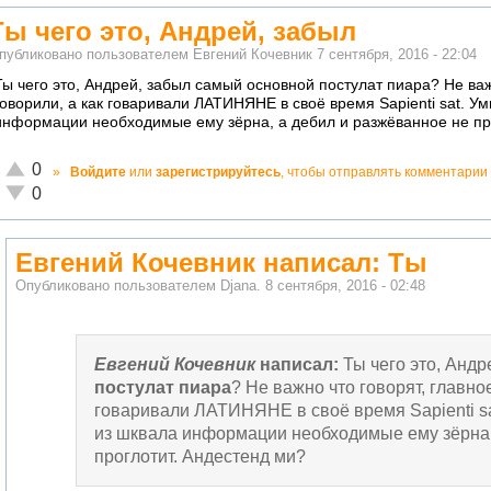
Ты чего это, Андрей, забыл
публиковано пользователем
Евгений Кочевник
7 сентября, 2016 - 22:04
Ты чего это, Андрей, забыл самый основной постулат пиара? Не важ
говорили, а как говаривали ЛАТИНЯНЕ в своё время Sapienti sat. У
информации необходимые ему зёрна, а дебил и разжёванное не пр
Отлично!
0
»
Войдите
или
зарегистрируйтесь
, чтобы отправлять комментарии
Неадекватно!
0
Евгений Кочевник написал: Ты
Опубликовано пользователем
Djana.
8 сентября, 2016 - 02:48
Евгений Кочевник
написал:
Ты чего это, Анд
постулат пиара
? Не важно что говорят, главное
говаривали ЛАТИНЯНЕ в своё время Sapienti sa
из шквала информации необходимые ему зёрна,
проглотит. Андестенд ми?