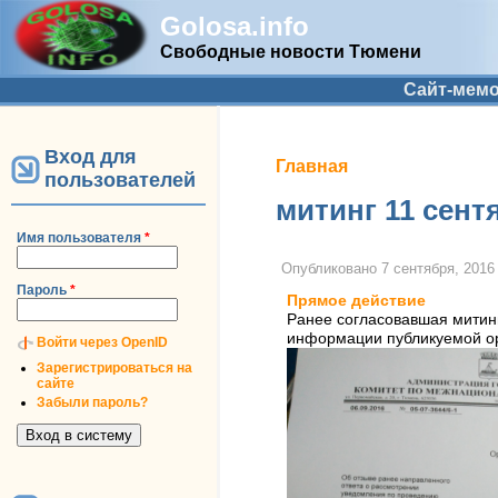
Golosa.info
Свободные новости Тюмени
Дополнительное меню
Сайт-мем
Вход для
Вы здесь
Главная
пользователей
митинг 11 сент
Имя пользователя
*
Опубликовано
7 сентября, 2016 
Пароль
*
Прямое действие
Ранее согласовавшая митинг
информации публикуемой ор
Войти через OpenID
Зарегистрироваться на
сайте
Забыли пароль?