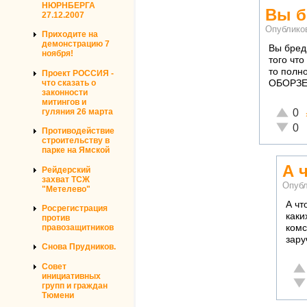
НЮРНБЕРГА
Вы б
27.12.2007
Опублико
Приходите на
демонстрацию 7
Вы бред
ноября!
того чт
то полн
Проект РОССИЯ -
что сказать о
ОБОРЗЕН
законности
митингов и
Отличн
гуляния 26 марта
0
Неадек
0
Противодействие
строительству в
парке на Ямской
А 
Рейдерский
захват ТСЖ
Опубл
"Метелево"
А чт
Росрегистрация
каки
против
комс
правозащитников
зару
Снова Прудников.
От
Совет
инициативных
Не
групп и граждан
Тюмени