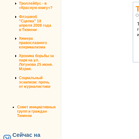
Троллейбус - в
«Красную книгу»?
О
Флэшмоб
"Сцепка" 18
апреля 2008 года
в Тюмени
Химера
православного
клерикализма
Хроника борьбы за
парк на ул.
Логунова 25 июня.
Мэрия.
Социальный
эскапизм: прочь
от журналистики
Совет инициативных
групп и граждан
Тюмени
Сейчас на