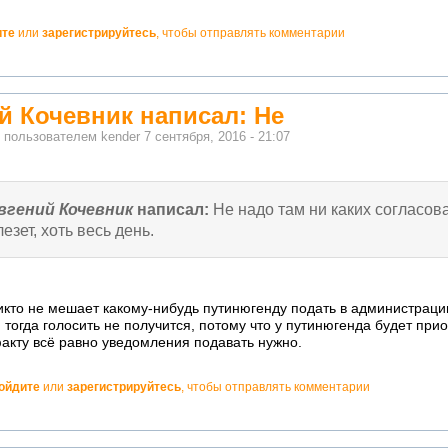
ите
или
зарегистрируйтесь
, чтобы отправлять комментарии
й Кочевник написал: Не
о пользователем
kender
7 сентября, 2016 - 21:07
вгений Кочевник
написал:
Не надо там ни каких согласов
лезет, хоть весь день.
икто не мешает какому-нибудь путинюгенду подать в администраци
И тогда голосить не получится, потому что у путинюгенда будет прио
факту всё равно уведомления подавать нужно.
ойдите
или
зарегистрируйтесь
, чтобы отправлять комментарии
но!