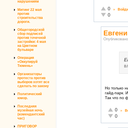
нарушениям
Отлично!
0
»
Войд
Митинг 22 мая
против
Неадекватно!
0
строительства
дороги.
Общегородской
Евгени
сбор подписей
против точечной
Опубликован
застройки: 4 мая
на Цветном
бульваре
Операция
Е
«Оккупируй
в
Тюмень»
Организаторы
протеста против
выборов хотят все
сделать по закону
Но только н
гайд-парк. 
Политический
Так что по 
юмор.
Последняя
Отлично!
0
музейная ночь
»
В
(комендантский
Неадекват
0
час)
ПРИГОВОР