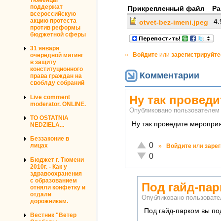
поддержат
Прикрепленный файл
Ра
всероссийскую
акцию протеста
4
otvet-bez-imeni.jpeg
против реформы
бюджетной сферы
31 января
»
Войдите
или
зарегистрируйте
очередной митинг
в защиту
конституционного
Комментарии
права граждан на
своблду собраний
Ну так провед
Live comment
moderator. ONLINE.
Опубликовано пользователе
TO OSTATNIA
Ну так проведите мероприя
NEDZIELA...
Беззаконие в
Отлично!
0
лицах
»
Войдите
или
заре
Неадекватно!
0
Бюджет г. Тюмени
2010г. - Как у
здравоохранения
с образованием
Под гайд-па
отняли конфетку и
отдали
Опубликовано пользоват
дорожникам.
Под гайд-парком вы по
Вестник "Ветер