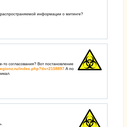
 и распространяемой информации о митинге?
ие-то согласования? Вот постановление
regionz.ru/index.php?ds=2158897
А по
никал.
ь.