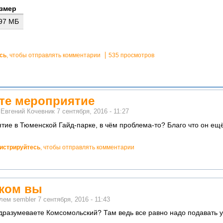
змер
.97 МБ
сь
, чтобы отправлять комментарии
535 просмотров
ите мероприятие
м
Евгений Кочевник
7 сентября, 2016 - 11:27
тие в Тюменской Гайд-парке, в чём проблема-то? Благо что он ещ
гистрируйтесь
, чтобы отправлять комментарии
рком вы
елем
sembler
7 сентября, 2016 - 11:43
дразумеваете Комсомольский? Там ведь все равно надо подавать 