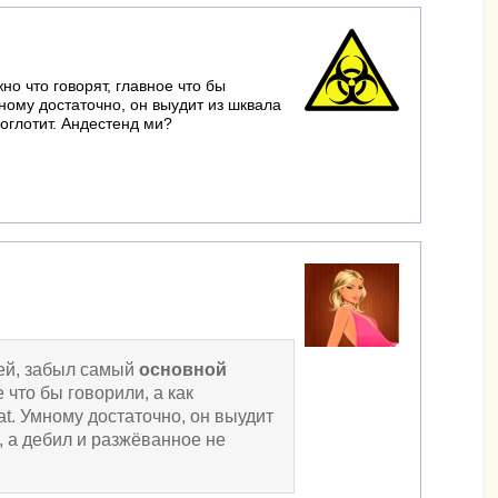
но что говорят, главное что бы
мному достаточно, он выудит из шквала
оглотит. Андестенд ми?
рей, забыл самый
основной
 что бы говорили, а как
t. Умному достаточно, он выудит
 а дебил и разжёванное не