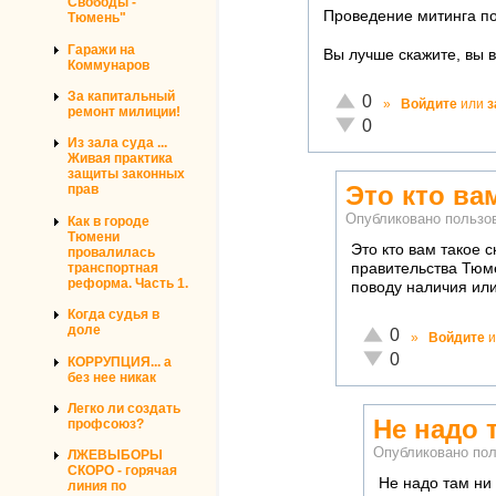
Свободы -
Проведение митинга по
Тюмень"
Гаражи на
Вы лучше скажите, вы 
Коммунаров
За капитальный
Отлично!
0
»
Войдите
или
з
ремонт милиции!
Неадекватно!
0
Из зала суда ...
Живая практика
защиты законных
Это кто ва
прав
Опубликовано польз
Как в городе
Тюмени
Это кто вам такое 
провалилась
транспортная
правительства Тюм
реформа. Часть 1.
поводу наличия или 
Когда судья в
доле
Отлично!
0
»
Войдите
и
Неадекватно!
0
КОРРУПЦИЯ... а
без нее никак
Легко ли создать
Не надо 
профсоюз?
Опубликовано по
ЛЖЕВЫБОРЫ
СКОРО - горячая
Не надо там ни 
линия по