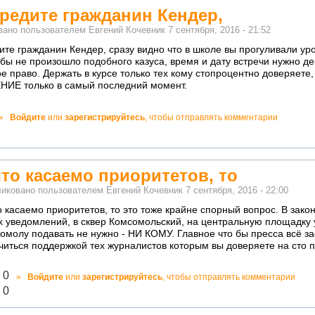
редите гражданин Кендер,
вано пользователем
Евгений Кочевник
7 сентября, 2016 - 21:52
ите гражданин Кендер, сразу видно что в школе вы прогуливали ур
о бы не произошло подобного казуса, время и дату встречи нужно д
ое право. Держать в курсе только тех кому стопроцентно доверяе
ИЕ только в самый последний момент.
о!
»
Войдите
или
зарегистрируйтесь
, чтобы отправлять комментарии
ватно!
что касаемо приоритетов, то
иковано пользователем
Евгений Кочевник
7 сентября, 2016 - 22:00
о касаемо приоритетов, то это тоже крайне спорный вопрос. В зако
х уведомлений, в сквер Комсомольский, на центральную площадку
омолу подавать не нужно - НИ КОМУ. Главное что бы пресса всё за
читься поддержкой тех журналистов которым вы доверяете на сто 
лично!
0
»
Войдите
или
зарегистрируйтесь
, чтобы отправлять комментарии
адекватно!
0