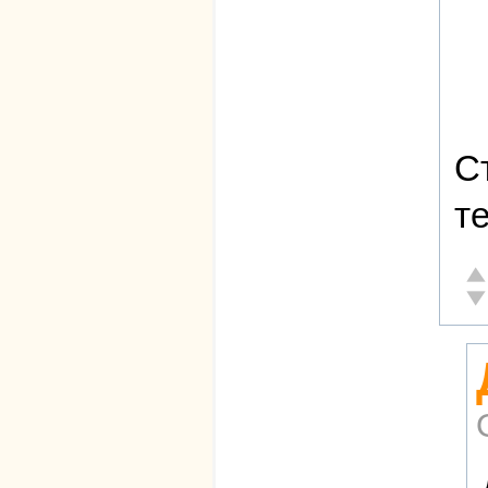
С
те
От
Не