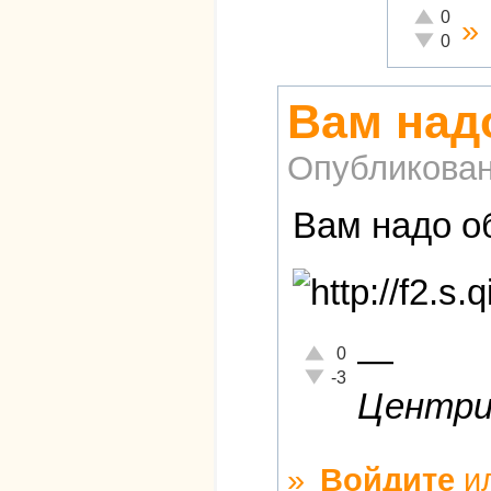
Отлично!
0
»
Неадекват
0
Вам над
Опубликова
Вам надо об
—
Отлично!
0
Неадекватно!
-3
Центриз
»
Войдите
и