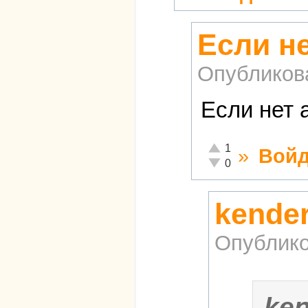
Если не
Опубликов
Если нет 
Отлично!
1
»
Войд
Неадекватно!
0
kende
Опублико
ke