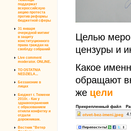
поддержат
всероссийскую
акцию протеста
против реформы
бюджетной сферы
31 января
очередной митинг
Целью мероп
в защиту
конституционного
права граждан на
цензуры и и
своблду собраний
Live comment
moderator. ONLINE.
Какое именн
TO OSTATNIA
NEDZIELA...
обращают вн
Беззаконие в
лицах
же
цели
Бюджет г. Тюмени
2010г. - Как у
здравоохранения
Прикрепленный файл
Ра
с образованием
отняли конфетку и
4
otvet-bez-imeni.jpeg
отдали
дорожникам.
Вестник "Ветер