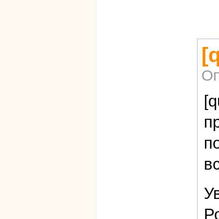
[
Оп
[
п
п
в
У
Р