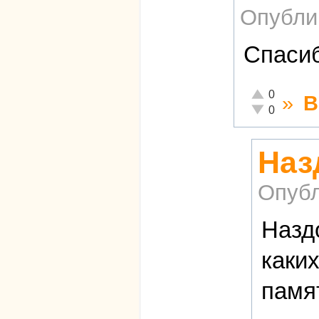
Опубли
Спасиб
Отлично!
0
»
В
Неадекватно!
0
Наз
Опубл
Назд
каки
памя