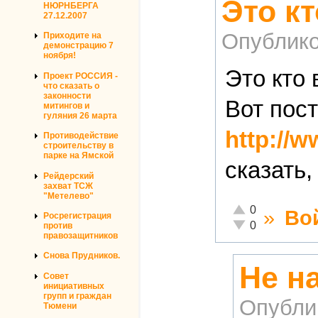
Это кт
НЮРНБЕРГА
27.12.2007
Опублико
Приходите на
демонстрацию 7
ноября!
Это кто
Проект РОССИЯ -
что сказать о
законности
Вот пос
митингов и
гуляния 26 марта
http://
Противодействие
строительству в
парке на Ямской
сказать,
Рейдерский
захват ТСЖ
"Метелево"
Отлично!
0
»
Во
Росрегистрация
Неадекватно!
0
против
правозащитников
Снова Прудников.
Не н
Совет
инициативных
групп и граждан
Опубли
Тюмени