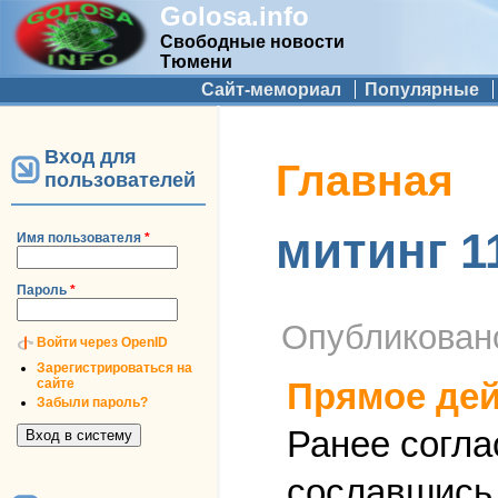
Golosa.info
Свободные новости
Тюмени
Дополнительное меню
Сайт-мемориал
Популярные
Вход для
Вы здесь
Главная
пользователей
митинг 1
Имя пользователя
*
Пароль
*
Опубликова
Войти через OpenID
Зарегистрироваться на
сайте
Прямое дей
Забыли пароль?
Ранее согла
сославшись 