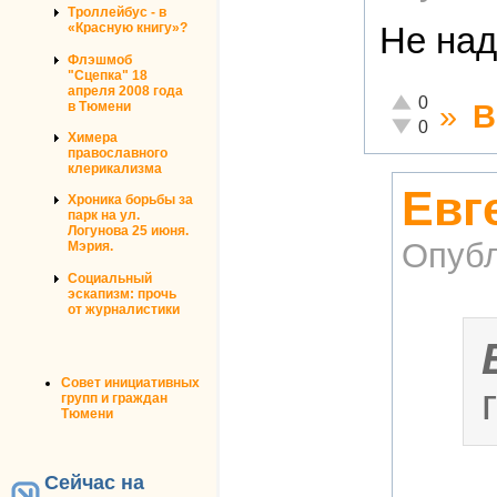
Троллейбус - в
«Красную книгу»?
Не над
Флэшмоб
"Сцепка" 18
апреля 2008 года
Отлично!
0
»
В
в Тюмени
Неадекватно!
0
Химера
православного
клерикализма
Евг
Хроника борьбы за
парк на ул.
Логунова 25 июня.
Опубл
Мэрия.
Социальный
эскапизм: прочь
от журналистики
Совет инициативных
групп и граждан
Тюмени
Сейчас на