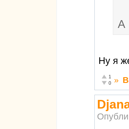
А 
Ну я ж
Отлично!
1
»
В
Неадекватно!
0
Djana
Опубли