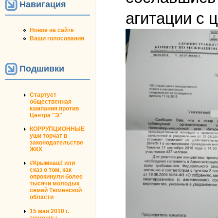
Навигация
агитации с 
Новое на сайте
Ваши голосования
Подшивки
Стартует
общественная
кампания против
Центра "Э"
КОРРУПЦИОННЫЕ
уши торчат в
законодательстве
ЖКХ
#Крымнаш! или
сказ о том, как
опрокинули более
тысячи молодых
семей Тюменской
области
15 мая 2010 г.
тюменцы