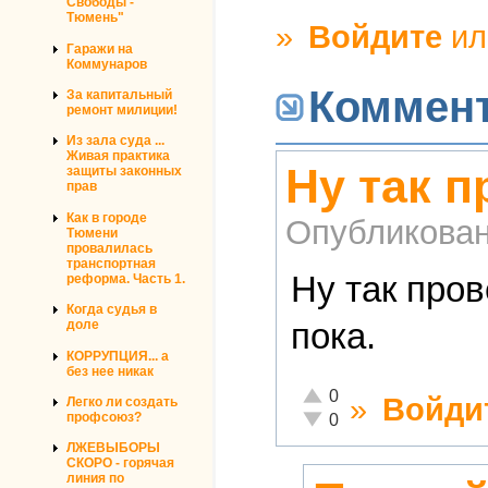
Свободы -
Тюмень"
»
Войдите
и
Гаражи на
Коммунаров
Коммен
За капитальный
ремонт милиции!
Из зала суда ...
Живая практика
Ну так 
защиты законных
прав
Как в городе
Опубликова
Тюмени
провалилась
транспортная
Ну так про
реформа. Часть 1.
Когда судья в
пока.
доле
КОРРУПЦИЯ... а
без нее никак
Отлично!
0
»
Войди
Легко ли создать
Неадекватно!
профсоюз?
0
ЛЖЕВЫБОРЫ
СКОРО - горячая
линия по