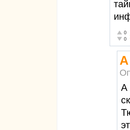
тай
инф
Отличн
0
Неадек
0
А
Оп
А
с
Т
э