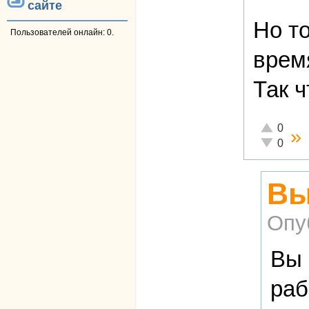
сайте
Но т
Пользователей онлайн: 0.
время
Так 
Отлично!
0
»
Неадекват
0
Вы
Опу
Вы 
раб