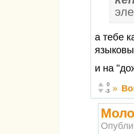
эле
а тебе к
языковы
и на "до
Отлично!
0
»
Во
Неадекватно!
-3
Моло
Опубли