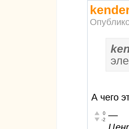
kende
Опублико
ke
эле
А чего э
—
Отлично!
0
Неадекватно!
-2
Цент