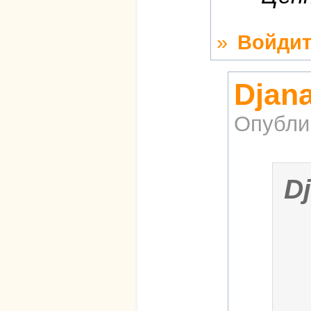
»
Войдит
Djana
Опубли
D