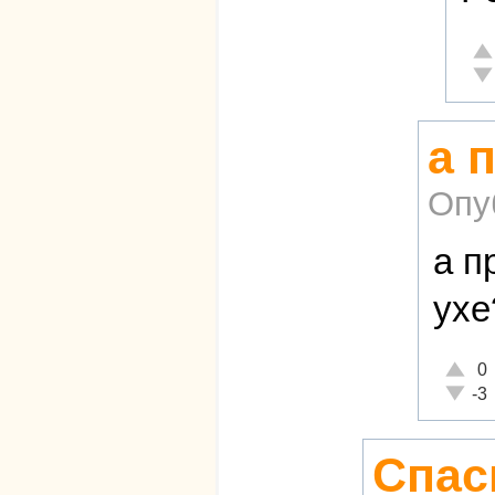
От
Не
а 
Опу
а п
ухе
Отличн
0
Неадек
-3
Спас