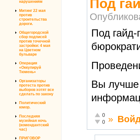
Под га
нарушениям
Митинг 22 мая
Опубликов
против
строительства
дороги.
Под гайд-
Общегородской
сбор подписей
против точечной
бюрократи
застройки: 4 мая
на Цветном
бульваре
Проведени
Операция
«Оккупируй
Тюмень»
Вы лучше 
Организаторы
протеста против
выборов хотят все
сделать по закону
информац
Политический
юмор.
Отлично!
0
»
Войд
Последняя
музейная ночь
Неадекватно!
0
(комендантский
час)
ПРИГОВОР