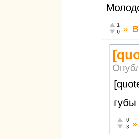
Молодо
Отлично!
1
»
В
Неадекватно!
0
[qu
Опубл
[quot
губы
Отлично!
0
Неадекват
-3