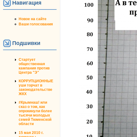
Навигация
Новое на сайте
Ваши голосования
Подшивки
Стартует
общественная
кампания против
Центра "Э"
КОРРУПЦИОННЫЕ
уши торчат в
законодательстве
ЖКХ
#Крымнаш! или
сказ о том, как
опрокинули более
тысячи молодых
семей Тюменской
области
15 мая 2010 г.
тюменцы