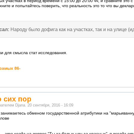
ых участках в период времени с 15:00 до 20:00 чч, и сравните эт
ите и попытайтесь поверить, что реальность это то что вы деклар
сал:
Народу было дофига как на участках, так и на улице (и
ки для смысла стат исследования.
самых 86-
 сих пор
ователем
Djana.
20 сентября, 2016 - 16:09
 занимаетесь обменом государственной атрибутики на "марьиванну"
олове
 это когда на вопрос "Ты за белых или за красных", я всегда от