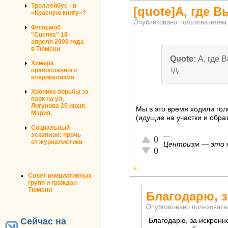
Троллейбус - в
[quote]А, где 
«Красную книгу»?
Опубликовано пользователе
Флэшмоб
"Сцепка" 18
апреля 2008 года
в Тюмени
Quote:
А, где 
Химера
тд.
православного
клерикализма
Хроника борьбы за
парк на ул.
Логунова 25 июня.
Мы в это время ходили голо
Мэрия.
(идущие на участки и обра
Социальный
эскапизм: прочь
—
Отлично!
0
от журналистики
Центризм — это ко
Неадекватно!
0
»
Совет инициативных
групп и граждан
Тюмени
Благодарю, з
Опубликовано пользоват
Сейчас на
Благодарю, за искренно