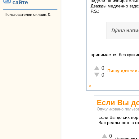
видели на избирательн
сайте
Дважды медленно вздохн
P.S.:
Пользователей онлайн: 0.
Djana
напи
принимается без крити
—
Отлично!
0
Пишу для тех 
Неадекватно!
0
»
Если Вы до
Опубликовано польз
Если Вы до сих пор
Вас реальность в г
—
Отлично!
0
Центризм —