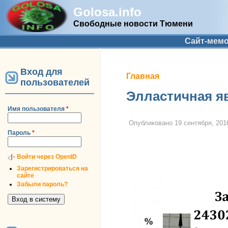
Golosa.info
Свободные новости Тюмени
Дополнительное меню
Сайт-мем
Вход для
Вы здесь
Главная
пользователей
Элластичная я
Имя пользователя
*
Опубликовано
19 сентября, 2016
Пароль
*
Войти через OpenID
Зарегистрироваться на
сайте
Забыли пароль?