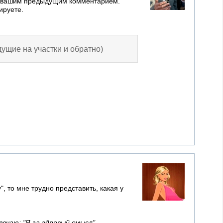
о с вашим предыдущим комментарием.
ируете.
дущие на участки и обратно)
, то мне трудно представить, какая у
вечаю: "Я за здравый смысл"