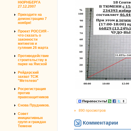
НЮРНБЕРГА
27.12.2007
Приходите на
демонстрацию 7
ноября!
Проект РОССИЯ -
что сказать о
законности
митингов и
гуляния 26 марта
Противодействие
строительству в
парке на Ямской
Рейдерский
захват ТСЖ
"Метелево"
Росрегистрация
против
правозащитников
Снова Прудников.
»
890 просмотров
Совет
инициативных
групп и граждан
Комментарии
Тюмени