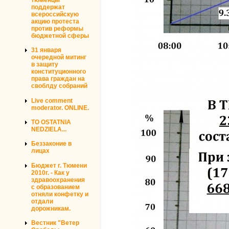
поддержат
всероссийскую
акцию протеста
против реформы
бюджетной сферы
31 января
очередной митинг
в защиту
конституционного
права граждан на
своблду собраний
Live comment
moderator. ONLINE.
TO OSTATNIA
NEDZIELA...
Беззаконие в
лицах
Бюджет г. Тюмени
2010г. - Как у
здравоохранения
с образованием
отняли конфетку и
отдали
дорожникам.
Вестник "Ветер