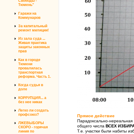
Свободы -
Тюмень"
Гаражи на
Коммунаров
За капитальный
ремонт милиции!
Из зала суда ...
Живая практика
защиты законных
прав
Как в городе
Тюмени
провалилась
транспортная
реформа. Часть 1.
Когда судья в
доле
КОРРУПЦИЯ... а
без нее никак
Легко ли создать
профсоюз?
Прямое действие
Парадоксально-нереальная я
ЛЖЕВЫБОРЫ
общего числа
ВСЕХ ИЗБИРАТ
СКОРО - горячая
Т.е. участки были набиты и
линия по