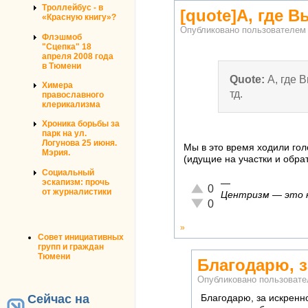
Троллейбус - в
[quote]А, где 
«Красную книгу»?
Опубликовано пользователе
Флэшмоб
"Сцепка" 18
апреля 2008 года
в Тюмени
Quote:
А, где 
Химера
тд.
православного
клерикализма
Хроника борьбы за
парк на ул.
Логунова 25 июня.
Мы в это время ходили голо
Мэрия.
(идущие на участки и обра
Социальный
эскапизм: прочь
—
Отлично!
0
от журналистики
Центризм — это ко
Неадекватно!
0
»
Совет инициативных
групп и граждан
Тюмени
Благодарю, з
Опубликовано пользоват
Сейчас на
Благодарю, за искренно