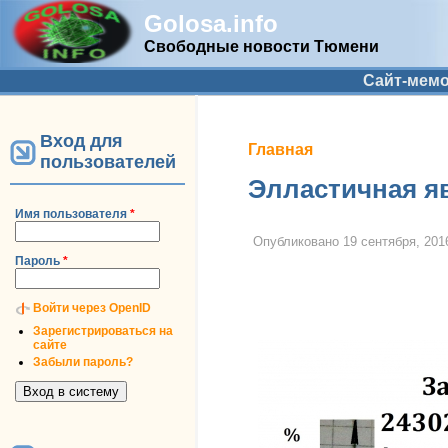
Golosa.info
Свободные новости Тюмени
Дополнительное меню
Сайт-мем
Вход для
Вы здесь
Главная
пользователей
Элластичная я
Имя пользователя
*
Опубликовано
19 сентября, 2016
Пароль
*
Войти через OpenID
Зарегистрироваться на
сайте
Забыли пароль?