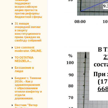
поддержат
всероссийскую
акцию протеста
против реформы
бюджетной сферы
31 января
очередной митинг
в защиту
конституционного
права граждан на
своблду собраний
Live comment
moderator. ONLINE.
TO OSTATNIA
NEDZIELA...
Беззаконие в
лицах
Бюджет г. Тюмени
2010г. - Как у
здравоохранения
с образованием
отняли конфетку и
отдали
дорожникам.
Вестник "Ветер