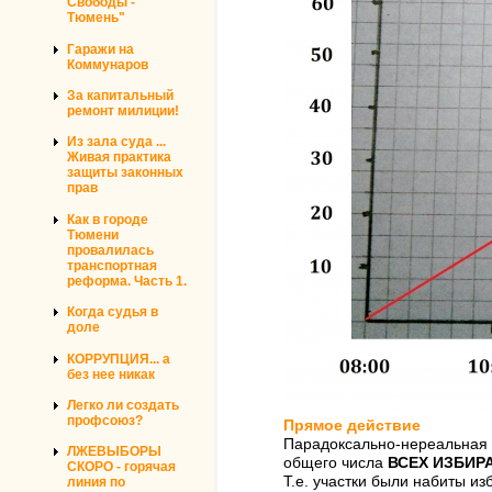
Свободы -
Тюмень"
Гаражи на
Коммунаров
За капитальный
ремонт милиции!
Из зала суда ...
Живая практика
защиты законных
прав
Как в городе
Тюмени
провалилась
транспортная
реформа. Часть 1.
Когда судья в
доле
КОРРУПЦИЯ... а
без нее никак
Легко ли создать
профсоюз?
Прямое действие
Парадоксально-нереальная я
ЛЖЕВЫБОРЫ
общего числа
ВСЕХ ИЗБИРАТ
СКОРО - горячая
Т.е. участки были набиты и
линия по