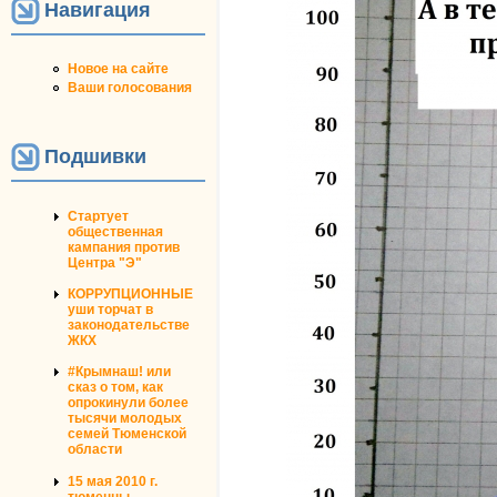
Навигация
Новое на сайте
Ваши голосования
Подшивки
Стартует
общественная
кампания против
Центра "Э"
КОРРУПЦИОННЫЕ
уши торчат в
законодательстве
ЖКХ
#Крымнаш! или
сказ о том, как
опрокинули более
тысячи молодых
семей Тюменской
области
15 мая 2010 г.
тюменцы