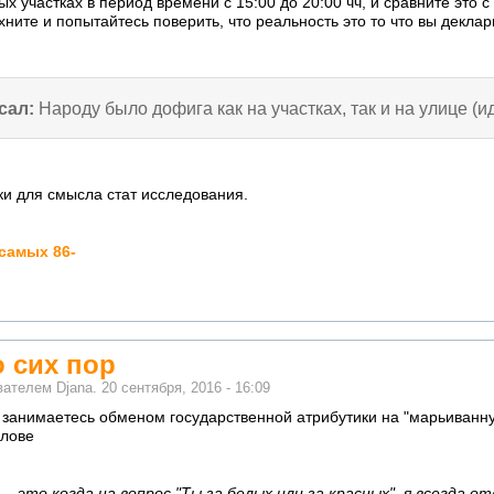
ых участках в период времени с 15:00 до 20:00 чч, и сравните эт
ите и попытайтесь поверить, что реальность это то что вы деклар
сал:
Народу было дофига как на участках, так и на улице (и
ки для смысла стат исследования.
самых 86-
 сих пор
ователем
Djana.
20 сентября, 2016 - 16:09
 занимаетесь обменом государственной атрибутики на "марьиванну"
олове
 это когда на вопрос "Ты за белых или за красных", я всегда от