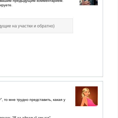
о с вашим предыдущим комментарием.
ируете.
дущие на участки и обратно)
, то мне трудно представить, какая у
вечаю: "Я за здравый смысл"