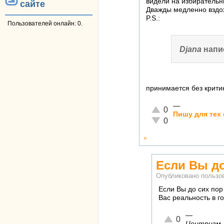
видели на избирательн
сайте
Дважды медленно вздохн
P.S.:
Пользователей онлайн: 0.
Djana
напи
принимается без крити
—
Отлично!
0
Пишу для тех 
Неадекватно!
0
»
Если Вы до
Опубликовано польз
Если Вы до сих пор
Вас реальность в г
—
Отлично!
0
Центризм —