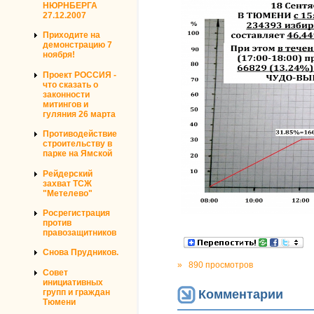
НЮРНБЕРГА
27.12.2007
Приходите на
демонстрацию 7
ноября!
Проект РОССИЯ -
что сказать о
законности
митингов и
гуляния 26 марта
Противодействие
строительству в
парке на Ямской
Рейдерский
захват ТСЖ
"Метелево"
Росрегистрация
против
правозащитников
Снова Прудников.
»
890 просмотров
Совет
инициативных
групп и граждан
Комментарии
Тюмени