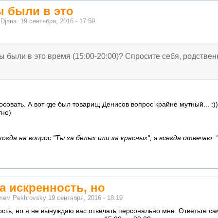
Вы были в это
м
Djana.
19 сентября, 2016 - 17:59
Вы были в это время (15:00-20:00)? Спросите себя, родствен
совать. А вот где был товарищ Денисов вопрос крайне мутный... :))
тно)
гда на вопрос "Ты за белых или за красных", я всегда отвечаю: 
а искренность, но
елем
Pekhrovsky
19 сентября, 2016 - 18:19
сть, но я не вынуждаю вас отвечать персонально мне. Ответьте са