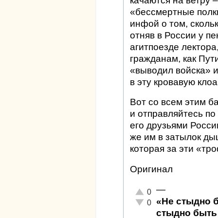
качаются на ветру 
«бессмертные полки
инфой о том, сколь
отняв в России у п
агитпоезде лектора
гражданам, как Пут
«выводил войска» и
в эту кровавую клоа
Вот со всем этим б
и отправляйтесь по
его друзьями Росси
же им в затылок ды
которая за эти «тр
Оригинал
—
Отлично!
0
«Не стыдно 
Неадекватно!
0
стыдно быть 