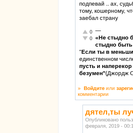
подпевай .. ах, су
тому, кошерному, чт
заебал страну
—
Отлично!
0
«Не стыдно 
Неадекватно!
0
стыдно быть 
"
Если ты в меньш
единственном числ
пусть и наперекор 
безумен"
(Джордж 
»
Войдите
или
зареги
комментарии
дятел,ты лу
Опубликовано поль
февраля, 2019 - 00: