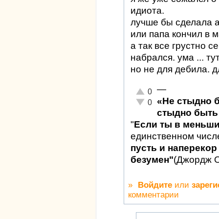
идиота.
лучше бы сделала а
или папа кончил в м
а так все грустно с
набрался. ума ... т
но не для дебила. 
—
Отлично!
0
«Не стыдно 
Неадекватно!
0
стыдно быть 
"
Если ты в меньш
единственном числ
пусть и наперекор 
безумен"
(Джордж 
»
Войдите
или
зареги
комментарии