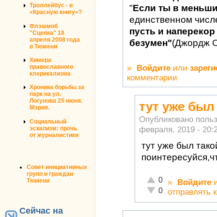
Троллейбус - в
"
Если ты в меньш
«Красную книгу»?
единственном числ
Флэшмоб
пусть и наперекор 
"Сцепка" 18
апреля 2008 года
безумен"
(Джордж 
в Тюмени
Химера
»
Войдите
или
зареги
православного
клерикализма
комментарии
Хроника борьбы за
парк на ул.
Логунова 25 июня.
тут уже был
Мэрия.
Опубликовано поль
Социальный
февраля, 2019 - 20:
эскапизм: прочь
от журналистики
тут уже был так
поинтересуйся,чт
Совет инициативных
групп и граждан
Отлично!
0
Тюмени
»
Войдите
Неадекватно!
0
отправлять 
Сейчас на