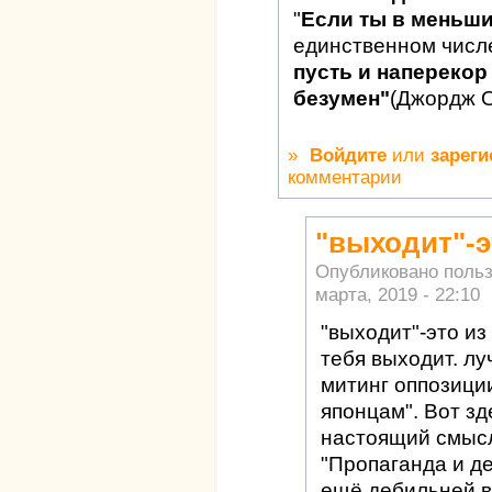
"
Если ты в меньш
единственном числ
пусть и наперекор 
безумен"
(Джордж 
»
Войдите
или
зареги
комментарии
"выходит"-э
Опубликовано поль
марта, 2019 - 22:10
"выходит"-это из
тебя выходит. л
митинг оппозиции
японцам". Вот зд
настоящий смысл
"Пропаганда и д
ещё дебильней в