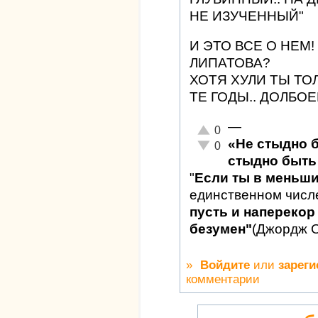
НЕ ИЗУЧЕННЫЙ"
И ЭТО ВСЕ О НЕМ
ЛИПАТОВА?
ХОТЯ ХУЛИ ТЫ ТО
ТЕ ГОДЫ.. ДОЛБО
—
Отлично!
0
«Не стыдно 
Неадекватно!
0
стыдно быть 
"
Если ты в меньш
единственном числ
пусть и наперекор 
безумен"
(Джордж 
»
Войдите
или
зареги
комментарии