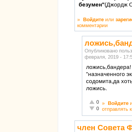
безумен"
(Джордж 
»
Войдите
или
зареги
комментарии
ложись,банд
Опубликовано поль
февраля, 2019 - 17:
ложись,бандера!
"назначенного э
содомита,да хот
ложись.
Отлично!
0
»
Войдите
Неадекватно!
0
отправлять 
член Совета 