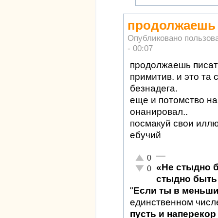
продолжаешь п
Опубликовано пользов
- 00:07
продолжаешь писать 
примитив. и это та 
безнадега.
еще и потомство на
онанировал..
посмакуй свои илл
ебучий
—
Отлично!
0
«Не стыдно 
Неадекватно!
0
стыдно быть 
"
Если ты в меньш
единственном числ
пусть и наперекор 