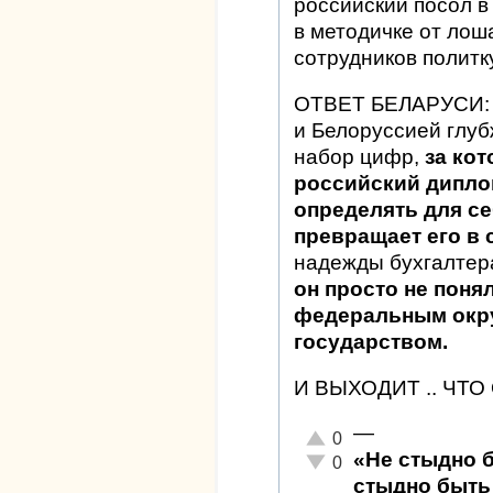
российский посол в 
в методичке от лош
сотрудников политк
ОТВЕТ БЕЛАРУСИ: "
и Белоруссией глу
набор цифр,
за ко
российский дипло
определять для се
превращает его в
надежды бухгалтера
он просто не поня
федеральным окр
государством.
И ВЫХОДИТ .. ЧТ
—
Отлично!
0
«Не стыдно 
Неадекватно!
0
стыдно быть 