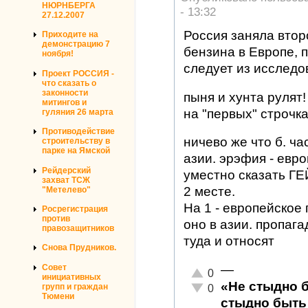
НЮРНБЕРГА
- 13:32
27.12.2007
Россия заняла втор
Приходите на
демонстрацию 7
бензина в Европе, 
ноября!
следует из исслед
Проект РОССИЯ -
что сказать о
законности
пыня и хунта рулят!
митингов и
на "первых" строчка
гуляния 26 марта
Противодействие
ничево же что б. ча
строительству в
парке на Ямской
азии. эрэфия - евро
Рейдерский
уместно сказать ГЕЙ
захват ТСЖ
2 месте.
"Метелево"
На 1 - европейское 
Росрегистрация
против
оно в азии. пропага
правозащитников
туда и относят
Снова Прудников.
Совет
—
Отлично!
0
инициативных
«Не стыдно 
Неадекватно!
групп и граждан
0
Тюмени
стыдно быть 