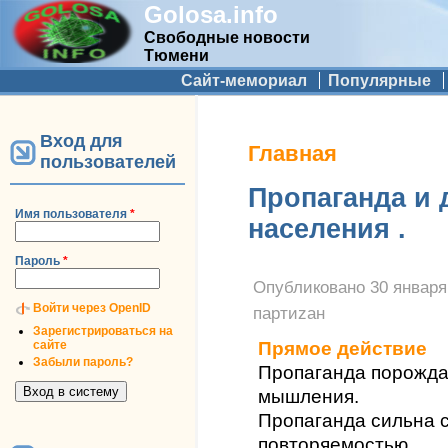
Golosa.info
Свободные новости
Тюмени
Дополнительное меню
Сайт-мемориал
Популярные
Вход для
Вы здесь
Главная
пользователей
Пропаганда и 
Имя пользователя
*
населения .
Пароль
*
Опубликовано
30 января
Войти через OpenID
партиzан
Зарегистрироваться на
сайте
Прямое действие
Забыли пароль?
Пропаганда порожд
мышления.
Пропаганда сильна с
повторяемостью.