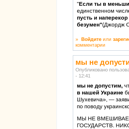
"
Если ты в меньш
единственном числ
пусть и наперекор 
безумен"
(Джордж 
»
Войдите
или
зареги
комментарии
мы не допуст
Опубликовано пользов
- 12:41
мы не допустим,
ч
в нашей Украине
б
Шухевича», — заяв
по поводу украинск
МЫ НЕ ВМЕШИВАЕ
ГОСУДАРСТВ. НИК