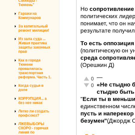
Свободы -
Тюмень"
Но
сопротивление
Гаражи на
политических лиде
Коммунаров
понимает, что он на
За капитальный
результате получил
ремонт милиции!
Из зала суда ...
То есть оппозиция
Живая практика
защиты законных
(политическую он у
прав
среда сопротивляет
Как в городе
(Орешкин Д)
Тюмени
провалилась
транспортная
—
реформа. Часть 1.
Отлично!
0
«Не стыдно 
Неадекватно!
0
Когда судья в
доле
стыдно быть 
"
Если ты в меньш
КОРРУПЦИЯ... а
без нее никак
единственном числ
Легко ли создать
пусть и наперекор 
профсоюз?
безумен"
(Джордж 
ЛЖЕВЫБОРЫ
СКОРО - горячая
линия по