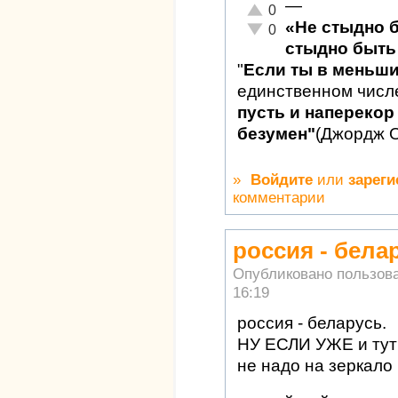
—
Отлично!
0
«Не стыдно 
Неадекватно!
0
стыдно быть 
"
Если ты в меньш
единственном числ
пусть и наперекор 
безумен"
(Джордж 
»
Войдите
или
зареги
комментарии
россия - бела
Опубликовано пользов
16:19
россия - беларусь.
НУ ЕСЛИ УЖЕ и тут 
не надо на зеркало