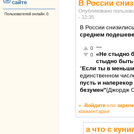
В России сни
сайте
Опубликовано пользов
Пользователей онлайн: 0.
- 12:35
В России снизились
среднем подешеве
—
Отлично!
0
«Не стыдно 
Неадекватно!
0
стыдно быть 
"
Если ты в меньш
единственном числ
пусть и наперекор 
безумен"
(Джордж 
»
Войдите
или
зареги
комментарии
а что с кун