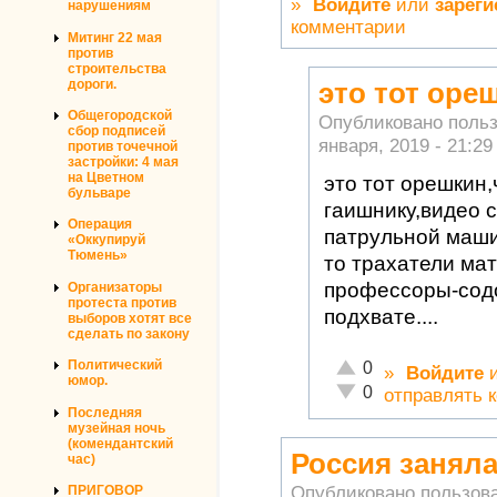
»
Войдите
или
зареги
нарушениям
комментарии
Митинг 22 мая
против
строительства
дороги.
это тот оре
Общегородской
Опубликовано поль
сбор подписей
января, 2019 - 21:29
против точечной
застройки: 4 мая
на Цветном
это тот орешкин,
бульваре
гаишнику,видео 
Операция
патрульной машин
«Оккупируй
Тюмень»
то трахатели ма
профессоры-содо
Организаторы
протеста против
подхвате....
выборов хотят все
сделать по закону
Отлично!
Политический
0
»
Войдите
юмор.
Неадекватно!
0
отправлять 
Последняя
музейная ночь
(комендантский
Россия заняла
час)
Опубликовано пользов
ПРИГОВОР