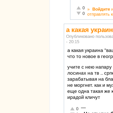
Отлично!
0
»
Войдите
Неадекватно!
0
отправлять 
а какая украин
Опубликовано пользов
- 20:15
а какая украина "ва
что то новое в геог
учите с нею напару 
лосинах на тв .. ср
зарабатывая на бла-
не моргнет. как и м
еще одна такая же к
ирадой кличут
—
Отлично!
0