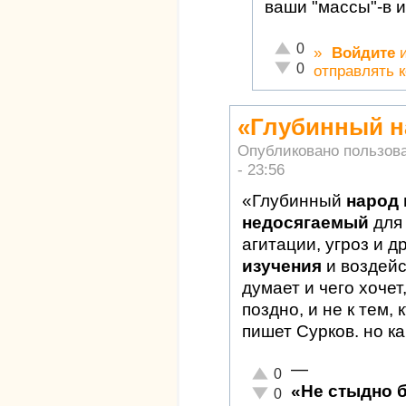
ваши "массы"-в 
Отлично!
0
»
Войдите
Неадекватно!
0
отправлять 
«Глубинный н
Опубликовано пользов
- 23:56
«Глубинный
народ 
недосягаемый
для
агитации, угроз и д
изучения
и воздейс
думает и чего хочет
поздно, и не к тем,
пишет Сурков. но ка
—
Отлично!
0
«Не стыдно 
Неадекватно!
0