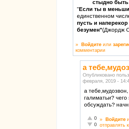
стыдно быть 
"
Если ты в меньш
единственном числ
пусть и наперекор 
безумен"
(Джордж 
»
Войдите
или
зареги
комментарии
а тебе,мудоз
Опубликовано поль
февраля, 2019 - 14:
а тебе,мудозвон,
галиматьи? чего 
обсуждать? начни
Отлично!
0
»
Войдите
Неадекватно!
0
отправлять 