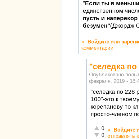
"
Если ты в меньш
единственном числ
пусть и наперекор 
безумен"
(Джордж 
»
Войдите
или
зареги
комментарии
"селедка по
Опубликовано поль
февраля, 2019 - 18:
"селедка по 228 
100"-это к твое
корепанову по кл
просто-членом по
Отлично!
0
»
Войдите
Неадекватно!
0
отправлять 