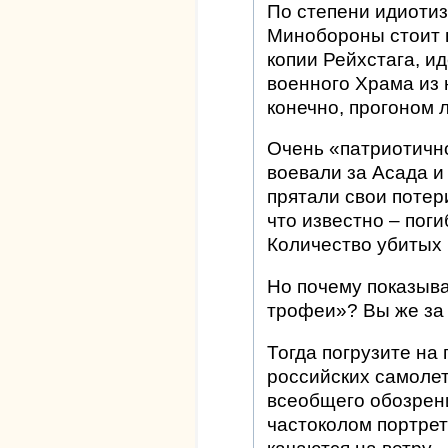
По степени идиотиз
Минобороны стоит 
копии Рейхстага, и
военного Храма из 
конечно, прогоном 
Очень «патриотично
воевали за Асада и
прятали свои потери
что известно – пог
Количество убитых
Но почему показыва
трофеи»? Вы же за 
Тогда погрузите на
российских самолет
всеобщего обозрен
частоколом портре