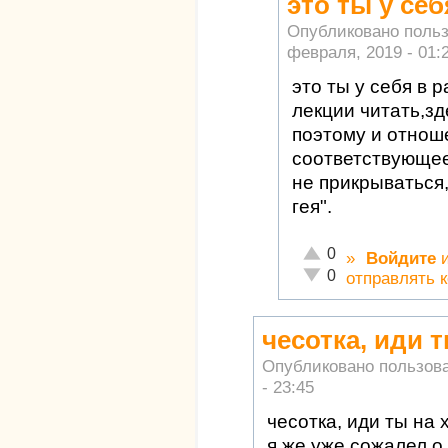
это ты у се
Опубликовано поль
февраля, 2019 - 01:
это ты у себя в
лекции читать,зд
поэтому и отнош
соответствующе
не прикрываться
гея".
Отлично!
0
»
Войдите
Неадекватно!
0
отправлять 
чесотка, иди т
Опубликовано пользов
- 23:45
чесотка, иди ты на х
я же уже сожалел о