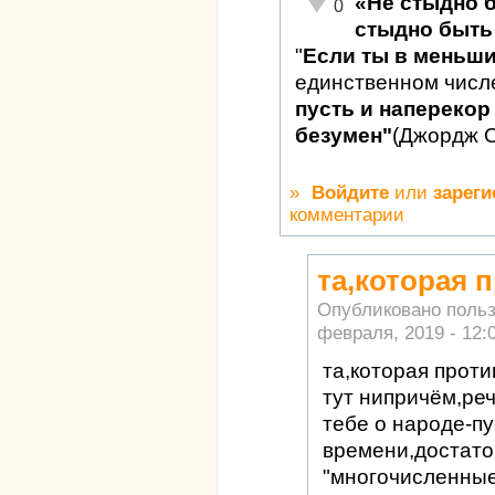
«Не стыдно 
Неадекватно!
0
стыдно быть 
"
Если ты в меньш
единственном числ
пусть и наперекор 
безумен"
(Джордж 
»
Войдите
или
зареги
комментарии
та,которая 
Опубликовано поль
февраля, 2019 - 12:
та,которая прот
тут нипричём,реч
тебе о народе-пу
времени,достато
"многочисленные