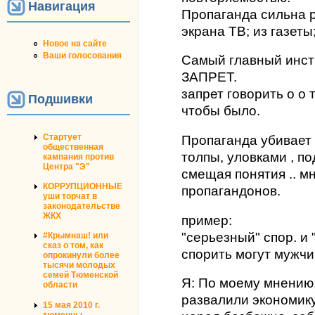
Навигация
Пропаганда сильна р
экрана ТВ; из газеты
Новое на сайте
Ваши голосования
Самый главный инст
ЗАПРЕТ.
запрет говорить о о 
Подшивки
чтобы было.
Стартует
Пропаганда убивает
общественная
толпы, уловками , п
кампания против
Центра "Э"
смещая понятия .. м
КОРРУПЦИОННЫЕ
пропагандонов.
уши торчат в
законодательстве
ЖКХ
пример:
"серьезный" спор. и 
#Крымнаш! или
сказ о том, как
спорить могут мужчи
опрокинули более
тысячи молодых
семей Тюменской
Я: По моему мнению
области
развалили экономику
15 мая 2010 г.
тюменцы