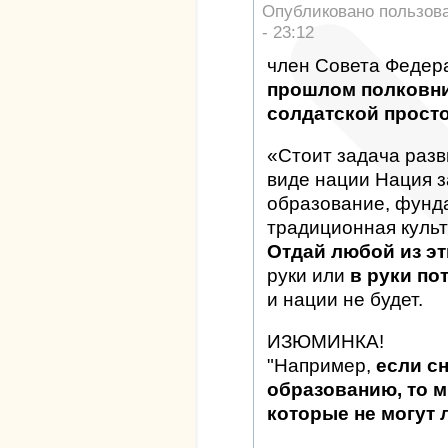
Опубликовано пользов
- 23:12
член Совета Федер
прошлом полковни
солдатской просто
«Стоит задача разв
виде нации Нация з
образование, фунд
традиционная культ
Отдай любой из эт
руки или
в руки по
и нации не будет.
ИЗЮМИНКА!
"Например,
если с
образованию, то 
которые не могут 