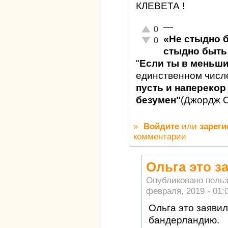
КЛЕВЕТА !
—
Отлично!
0
«Не стыдно 
Неадекватно!
0
стыдно быть 
"
Если ты в меньш
единственном числ
пусть и наперекор 
безумен"
(Джордж 
»
Войдите
или
зареги
комментарии
Ольга это з
Опубликовано поль
февраля, 2019 - 01:
Ольга это заявил
бандерландию.