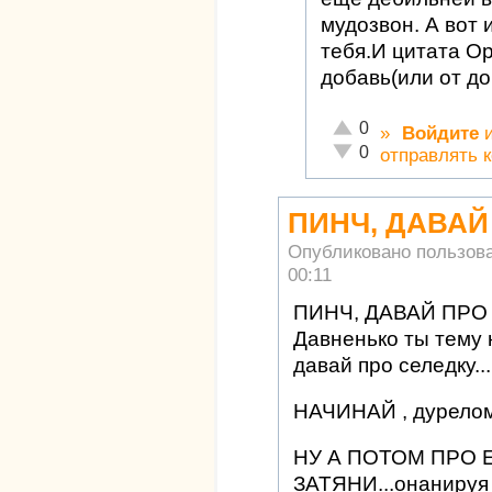
мудозвон. А вот 
тебя.И цитата Ор
добавь(или от до
Отлично!
0
»
Войдите
Неадекватно!
0
отправлять 
ПИНЧ, ДАВАЙ
Опубликовано пользов
00:11
ПИНЧ, ДАВАЙ ПРО
Давненько ты тему 
давай про селедку...
НАЧИНАЙ , дурело
НУ А ПОТОМ ПРО
ЗАТЯНИ...онанируя