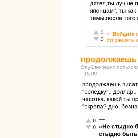
дятел,ты лучше 
японцам". ты как
темы,после того 
Отлично!
0
»
Войдите
Неадекватно!
0
отправлять 
продолжаешь п
Опубликовано пользов
- 15:09
продолжаешь писать
"селедку".. доллар..
чесотка. какой ты п
"скрепа? дно. безн
—
Отлично!
0
«Не стыдно 
Неадекватно!
0
стыдно быть 