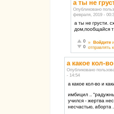
а ты не грус
Опубликовано поль
февраля, 2019 - 00:
а ты не грусти. 
дом,пообщайся т
Отлично!
0
»
Войдите
Неадекватно!
0
отправлять 
а какое кол-во
Опубликовано пользов
- 14:54
а какое кол-во и как
имбицил .. "радужны
учился - жертва нес
несчастью, аборта .