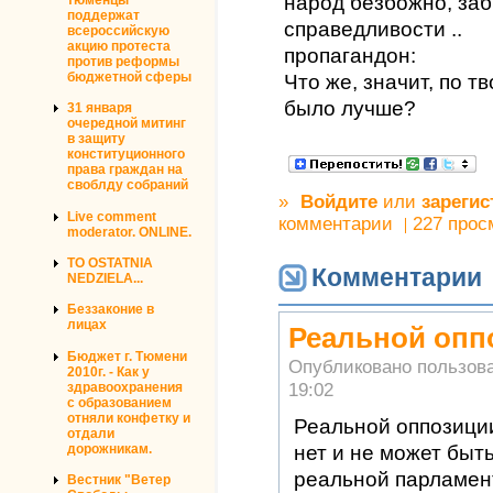
народ безбожно, за
поддержат
справедливости ..
всероссийскую
акцию протеста
пропагандон:
против реформы
бюджетной сферы
Что же, значит, по 
было лучше?
31 января
очередной митинг
в защиту
конституционного
права граждан на
своблду собраний
»
Войдите
или
зарегис
Live comment
комментарии
227 прос
moderator. ONLINE.
TO OSTATNIA
Комментарии
NEDZIELA...
Беззаконие в
лицах
Реальной опп
Бюджет г. Тюмени
Опубликовано пользов
2010г. - Как у
19:02
здравоохранения
с образованием
отняли конфетку и
Реальной оппозиции
отдали
дорожникам.
нет и не может быть
реальной парламен
Вестник "Ветер