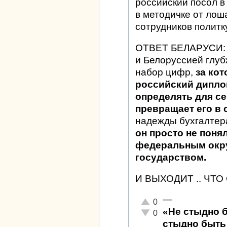
российский посол в 
в методичке от лош
сотрудников политк
ОТВЕТ БЕЛАРУСИ: "
и Белоруссией глу
набор цифр,
за ко
российский дипло
определять для се
превращает его в
надежды бухгалтера
он просто не поня
федеральным окр
государством.
И ВЫХОДИТ .. ЧТ
—
Отлично!
0
«Не стыдно 
Неадекватно!
0
стыдно быть 