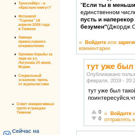
Троллейбус - в
"
Если ты в меньш
«Красную книгу»?
единственном числ
Флэшмоб
пусть и наперекор 
"Сцепка" 18
апреля 2008 года
безумен"
(Джордж 
в Тюмени
Химера
»
Войдите
или
зареги
православного
клерикализма
комментарии
Хроника борьбы за
парк на ул.
Логунова 25 июня.
тут уже был
Мэрия.
Опубликовано поль
Социальный
февраля, 2019 - 20:
эскапизм: прочь
от журналистики
тут уже был так
поинтересуйся,чт
Совет инициативных
групп и граждан
Отлично!
0
Тюмени
»
Войдите
Неадекватно!
0
отправлять 
Сейчас на