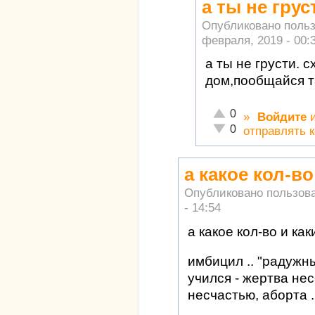
а ты не грус
Опубликовано поль
февраля, 2019 - 00:
а ты не грусти. 
дом,пообщайся т
Отлично!
0
»
Войдите
Неадекватно!
0
отправлять 
а какое кол-во
Опубликовано пользов
- 14:54
а какое кол-во и как
имбицил .. "радужны
учился - жертва нес
несчастью, аборта .