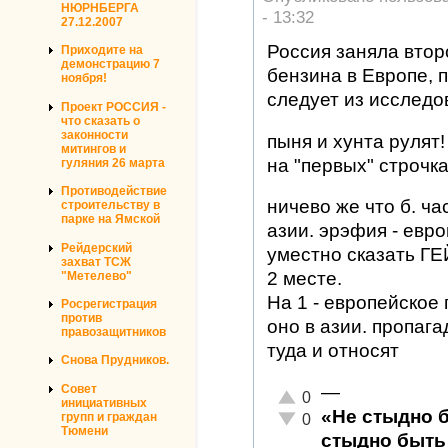
НЮРНБЕРГА
- 13:32
27.12.2007
Россия заняла втор
Приходите на
демонстрацию 7
бензина в Европе, 
ноября!
следует из исслед
Проект РОССИЯ -
что сказать о
законности
пыня и хунта рулят!
митингов и
на "первых" строчка
гуляния 26 марта
Противодействие
ничево же что б. ча
строительству в
парке на Ямской
азии. эрэфия - евро
Рейдерский
уместно сказать ГЕЙ
захват ТСЖ
2 месте.
"Метелево"
На 1 - европейское 
Росрегистрация
против
оно в азии. пропага
правозащитников
туда и относят
Снова Прудников.
Совет
—
Отлично!
0
инициативных
«Не стыдно 
Неадекватно!
групп и граждан
0
Тюмени
стыдно быть 