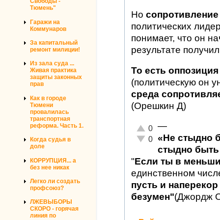
Свободы -
Тюмень"
Но
сопротивление
Гаражи на
политических лиде
Коммунаров
понимает, что он на
За капитальный
результате получил
ремонт милиции!
Из зала суда ...
То есть оппозиция
Живая практика
защиты законных
(политическую он у
прав
среда сопротивляет
Как в городе
(Орешкин Д)
Тюмени
провалилась
транспортная
—
реформа. Часть 1.
Отлично!
0
«Не стыдно 
Неадекватно!
0
Когда судья в
доле
стыдно быть 
"
Если ты в меньш
КОРРУПЦИЯ... а
без нее никак
единственном числ
Легко ли создать
пусть и наперекор 
профсоюз?
безумен"
(Джордж 
ЛЖЕВЫБОРЫ
СКОРО - горячая
линия по