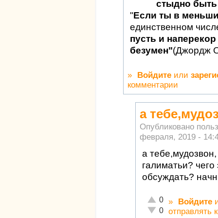
стыдно быть 
"
Если ты в меньш
единственном числ
пусть и наперекор 
безумен"
(Джордж 
»
Войдите
или
зареги
комментарии
а тебе,мудоз
Опубликовано поль
февраля, 2019 - 14:
а тебе,мудозвон,
галиматьи? чего 
обсуждать? начни
Отлично!
0
»
Войдите
Неадекватно!
0
отправлять 