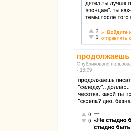
дятел,ты лучше 
японцам". ты как
темы,после того 
Отлично!
0
»
Войдите
Неадекватно!
0
отправлять 
продолжаешь п
Опубликовано пользов
- 15:09
продолжаешь писать
"селедку".. доллар..
чесотка. какой ты п
"скрепа? дно. безн
—
Отлично!
0
«Не стыдно 
Неадекватно!
0
стыдно быть 