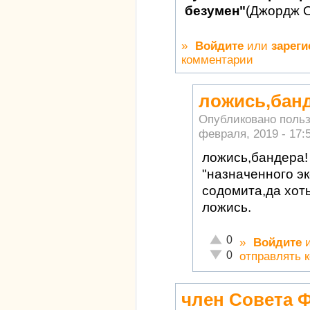
безумен"
(Джордж 
»
Войдите
или
зареги
комментарии
ложись,банд
Опубликовано поль
февраля, 2019 - 17:
ложись,бандера!
"назначенного э
содомита,да хот
ложись.
Отлично!
0
»
Войдите
Неадекватно!
0
отправлять 
член Совета 