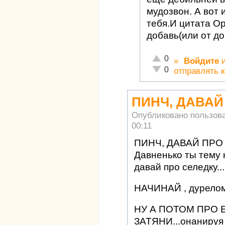
мудозвон. А вот 
тебя.И цитата Ор
добавь(или от до
Отлично!
0
»
Войдите
Неадекватно!
0
отправлять 
ПИНЧ, ДАВАЙ
Опубликовано пользов
00:11
ПИНЧ, ДАВАЙ ПРО
Давненько ты тему 
давай про селедку...
НАЧИНАЙ , дурело
НУ А ПОТОМ ПРО
ЗАТЯНИ...онанируя