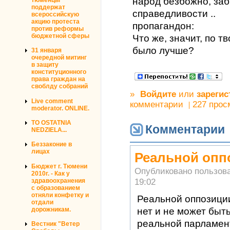
народ безбожно, за
поддержат
справедливости ..
всероссийскую
акцию протеста
пропагандон:
против реформы
бюджетной сферы
Что же, значит, по 
было лучше?
31 января
очередной митинг
в защиту
конституционного
права граждан на
своблду собраний
»
Войдите
или
зарегис
Live comment
комментарии
227 прос
moderator. ONLINE.
TO OSTATNIA
Комментарии
NEDZIELA...
Беззаконие в
лицах
Реальной опп
Бюджет г. Тюмени
Опубликовано пользов
2010г. - Как у
19:02
здравоохранения
с образованием
отняли конфетку и
Реальной оппозиции
отдали
дорожникам.
нет и не может быть
реальной парламен
Вестник "Ветер