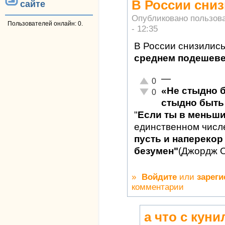
В России сни
сайте
Опубликовано пользов
Пользователей онлайн: 0.
- 12:35
В России снизились
среднем подешеве
—
Отлично!
0
«Не стыдно 
Неадекватно!
0
стыдно быть 
"
Если ты в меньш
единственном числ
пусть и наперекор 
безумен"
(Джордж 
»
Войдите
или
зареги
комментарии
а что с кун