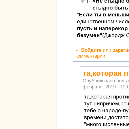
«Не стыдно 
Неадекватно!
0
стыдно быть 
"
Если ты в меньш
единственном числ
пусть и наперекор 
безумен"
(Джордж 
»
Войдите
или
зареги
комментарии
та,которая 
Опубликовано поль
февраля, 2019 - 12:
та,которая прот
тут нипричём,реч
тебе о народе-пу
времени,достато
"многочисленные