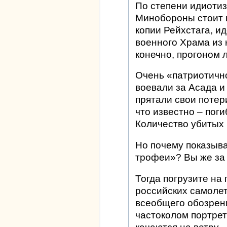
По степени идиотиз
Минобороны стоит 
копии Рейхстага, и
военного Храма из 
конечно, прогоном 
Очень «патриотично
воевали за Асада и
прятали свои потери
что известно – пог
Количество убитых
Но почему показыва
трофеи»? Вы же за 
Тогда погрузите на
российских самолет
всеобщего обозрен
частоколом портре