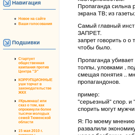
Навигация
Пропаганда сильна р
экрана ТВ; из газеты
Новое на сайте
Ваши голосования
Самый главный инст
ЗАПРЕТ.
запрет говорить о о 
Подшивки
чтобы было.
Стартует
Пропаганда убивает
общественная
толпы, уловками , п
кампания против
Центра "Э"
смещая понятия .. м
КОРРУПЦИОННЫЕ
пропагандонов.
уши торчат в
законодательстве
ЖКХ
пример:
"серьезный" спор. и 
#Крымнаш! или
сказ о том, как
спорить могут мужчи
опрокинули более
тысячи молодых
семей Тюменской
Я: По моему мнению
области
развалили экономику
15 мая 2010 г.
тюменцы