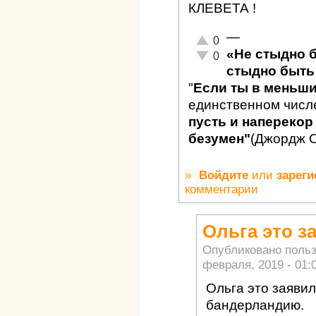
КЛЕВЕТА !
—
Отлично!
0
«Не стыдно 
Неадекватно!
0
стыдно быть 
"
Если ты в меньш
единственном числ
пусть и наперекор 
безумен"
(Джордж 
»
Войдите
или
зареги
комментарии
Ольга это з
Опубликовано поль
февраля, 2019 - 01:
Ольга это заявил
бандерландию.