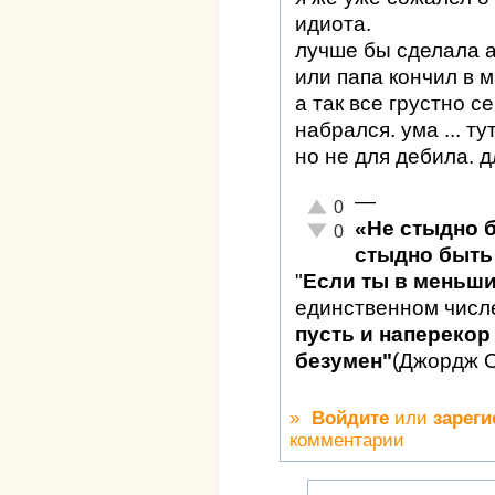
идиота.
лучше бы сделала а
или папа кончил в м
а так все грустно с
набрался. ума ... т
но не для дебила. 
—
Отлично!
0
«Не стыдно 
Неадекватно!
0
стыдно быть 
"
Если ты в меньш
единственном числ
пусть и наперекор 
безумен"
(Джордж 
»
Войдите
или
зареги
комментарии