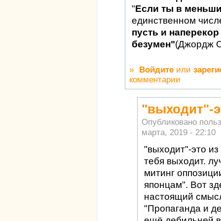
"
Если ты в меньш
единственном числ
пусть и наперекор 
безумен"
(Джордж 
»
Войдите
или
зареги
комментарии
"выходит"-э
Опубликовано поль
марта, 2019 - 22:10
"выходит"-это из
тебя выходит. л
митинг оппозиции
японцам". Вот зд
настоящий смысл
"Пропаганда и д
ещё дебильней в