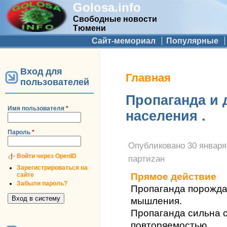
Golosa.info
Свободные новости
Тюмени
Дополнительное меню
Сайт-мемориал
Популярные
Вход для
Вы здесь
Главная
пользователей
Пропаганда и 
Имя пользователя
*
населения .
Пароль
*
Опубликовано
30 января
Войти через OpenID
партиzан
Зарегистрироваться на
сайте
Прямое действие
Забыли пароль?
Пропаганда порожд
мышления.
Пропаганда сильна с
повторяемостью.