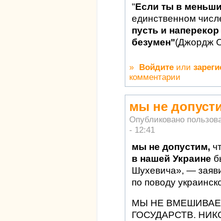
"
Если ты в меньш
единственном числ
пусть и наперекор 
безумен"
(Джордж 
»
Войдите
или
зареги
комментарии
мы не допуст
Опубликовано пользов
- 12:41
мы не допустим,
ч
в нашей Украине
б
Шухевича», — заяв
по поводу украинск
МЫ НЕ ВМЕШИВАЕ
ГОСУДАРСТВ. НИК