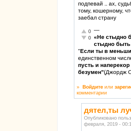
подпевай .. ах, су
тому, кошерному, чт
заебал страну
—
Отлично!
0
«Не стыдно 
Неадекватно!
0
стыдно быть 
"
Если ты в меньш
единственном числ
пусть и наперекор 
безумен"
(Джордж 
»
Войдите
или
зареги
комментарии
дятел,ты лу
Опубликовано поль
февраля, 2019 - 00: