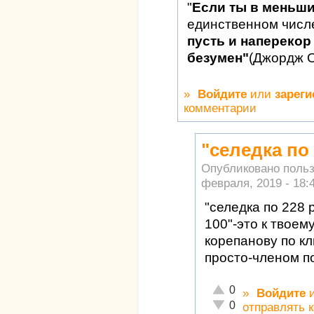
"
Если ты в меньш
единственном числ
пусть и наперекор 
безумен"
(Джордж 
»
Войдите
или
зареги
комментарии
"селедка по
Опубликовано поль
февраля, 2019 - 18:
"селедка по 228 
100"-это к твое
корепанову по кл
просто-членом по
Отлично!
0
»
Войдите
Неадекватно!
0
отправлять 