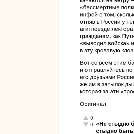
качаются на ветру 
«бессмертные полки
инфой о том, сколь
отняв в России у п
агитпоезде лектора
гражданам, как Пут
«выводил войска» и
в эту кровавую клоа
Вот со всем этим б
и отправляйтесь по
его друзьями Росси
же им в затылок ды
которая за эти «тр
Оригинал
—
Отлично!
0
«Не стыдно 
Неадекватно!
0
стыдно быть 