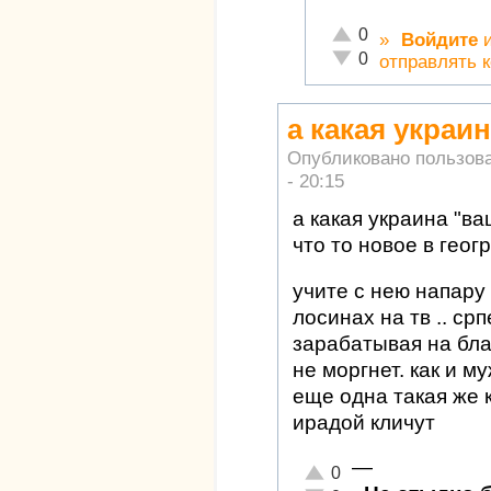
Отлично!
0
»
Войдите
Неадекватно!
0
отправлять 
а какая украин
Опубликовано пользов
- 20:15
а какая украина "ва
что то новое в геог
учите с нею напару 
лосинах на тв .. ср
зарабатывая на бла-
не моргнет. как и м
еще одна такая же к
ирадой кличут
—
Отлично!
0