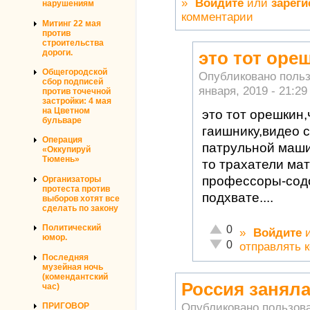
»
Войдите
или
зареги
нарушениям
комментарии
Митинг 22 мая
против
строительства
дороги.
это тот оре
Общегородской
Опубликовано поль
сбор подписей
января, 2019 - 21:29
против точечной
застройки: 4 мая
на Цветном
это тот орешкин,
бульваре
гаишнику,видео 
Операция
патрульной машин
«Оккупируй
Тюмень»
то трахатели ма
профессоры-содо
Организаторы
протеста против
подхвате....
выборов хотят все
сделать по закону
Отлично!
Политический
0
»
Войдите
юмор.
Неадекватно!
0
отправлять 
Последняя
музейная ночь
(комендантский
Россия заняла
час)
Опубликовано пользов
ПРИГОВОР