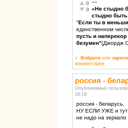
—
Отлично!
0
«Не стыдно 
Неадекватно!
0
стыдно быть 
"
Если ты в меньш
единственном числ
пусть и наперекор 
безумен"
(Джордж 
»
Войдите
или
зареги
комментарии
россия - бела
Опубликовано пользов
16:19
россия - беларусь.
НУ ЕСЛИ УЖЕ и тут 
не надо на зеркало