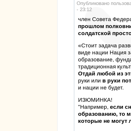
Опубликовано пользов
- 23:12
член Совета Федер
прошлом полковни
солдатской просто
«Стоит задача разв
виде нации Нация з
образование, фунд
традиционная культ
Отдай любой из эт
руки или
в руки по
и нации не будет.
ИЗЮМИНКА!
"Например,
если с
образованию, то 
которые не могут 