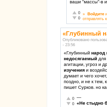
ваши "массы"-в 
Отлично!
0
»
Войдите
Неадекватно!
0
отправлять 
«Глубинный н
Опубликовано пользов
- 23:56
«Глубинный
народ 
недосягаемый
для
агитации, угроз и д
изучения
и воздейс
думает и чего хочет
поздно, и не к тем,
пишет Сурков. но ка
—
Отлично!
0
«Не стыдно 
Неадекватно!
0