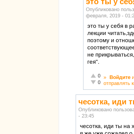
это ты у се
Опубликовано поль
февраля, 2019 - 01:
это ты у себя в
лекции читать,зд
поэтому и отнош
соответствующе
не прикрываться
гея".
Отлично!
0
»
Войдите
Неадекватно!
0
отправлять 
чесотка, иди т
Опубликовано пользов
- 23:45
чесотка, иди ты на х
я же уже сожалел о