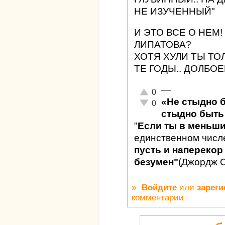
НЕ ИЗУЧЕННЫЙ"
И ЭТО ВСЕ О НЕМ
ЛИПАТОВА?
ХОТЯ ХУЛИ ТЫ ТО
ТЕ ГОДЫ.. ДОЛБО
—
Отлично!
0
«Не стыдно 
Неадекватно!
0
стыдно быть 
"
Если ты в меньш
единственном числ
пусть и наперекор 
безумен"
(Джордж 
»
Войдите
или
зареги
комментарии