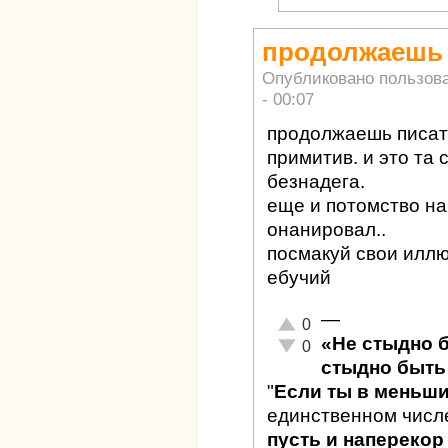
продолжаешь п
Опубликовано пользов
- 00:07
продолжаешь писать 
примитив. и это та 
безнадега.
еще и потомство на
онанировал..
посмакуй свои илл
ебучий
—
Отлично!
0
«Не стыдно 
Неадекватно!
0
стыдно быть 
"
Если ты в меньш
единственном числ
пусть и наперекор 