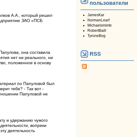
пользователи
JamesKar
олков А.А., который решил
NormanLearf
едприятию ЗАО «ПСБ
Michaelsmimb
RobertBaill
TyroneBog
апулова, она составила
RSS
ятия нет ни реального, ни
тво, положенное в основу
атериал по Папуловой был
рит тебе? - Так вот -
отношении Папуловой не
ту и удержанию чужого
деятельности, вопреки
эту деятельность