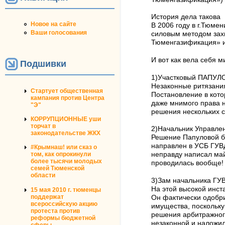
История дела такова
Новое на сайте
В 2006 году в г.Тюме
Ваши голосования
силовым методом зах
Тюменгазификация» и
И вот как вела себя 
Подшивки
1)Участковый ПАПУЛ
Незаконные ритязани
Стартует общественная
Постановление в кото
кампания против Центра
даже мнимого права н
"Э"
решения нескольких 
КОРРУПЦИОННЫЕ уши
торчат в
2)Начальник Управле
законодательстве ЖКХ
Решение Папуловой б
направлен в УСБ ГУВД 
#Крымнаш! или сказ о
том, как опрокинули
неправду написал май
более тысячи молодых
проводилась вообще!
семей Тюменской
области
3)Зам начальника ГУ
На этой высокой инс
15 мая 2010 г. тюменцы
поддержат
Он фактически одобр
всероссийскую акцию
имущества, поскольку
протеста против
решения арбитражного
реформы бюджетной
незаконной и наложи
сферы