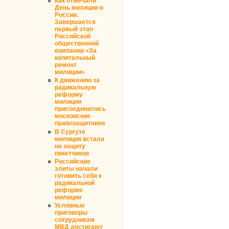
Как отмечали
День милиции в
России.
Завершается
первый этап
Российской
общественной
кампании «За
капитальный
ремонт
милиции»
К движению за
радикальную
реформу
милиции
присоединились
московские
правозащитники
В Сургуте
милиция встала
на защиту
пикетчиков
Российские
элиты начали
готовить себя к
радикальной
реформе
милиции
Условные
приговоры
сотрудникам
МВД достигают