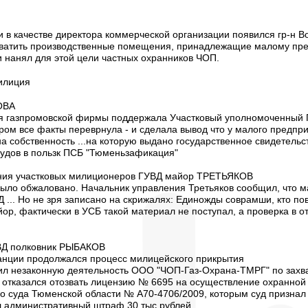
ни в качестве директора коммерческой организации появился гр-н В
ватить производственные помещения, принадлежащие малому пр
 нанял для этой цели частных охранников ЧОП.
милиция
ОВА
я газпромовской фирмы поддержала Участковый уполномоченный П
ром все факты переврнула - и сделала вывод что у малого предпри
а собственность ...на которую выдано государственное свидетельс
судов в пользк ПСБ "Тюменьзафикация"
ния участковых милиционеров ГУВД майор ТРЕТЬЯКОВ
ыло обжаловано. Начальник управления Третьяков сообщил, что м
... Но не зря записано на скрижалях: Единожды соврамши, кто пове
ор, фактически в УСБ такой материал не поступал, а проверка в 
ВД полковник РЫБАКОВ
танции продолжался процесс милицейского прикрытия
ил незаконную деятельность ООО "ЧОП-Газ-Охрана-ТМРГ" по захва
 отказался отозвать лицензию № 6695 на осуществление охранной 
 суда Тюменской области № А70-4706/2009, которым суд признал 
л административный штраф 30 тыс.рублей.