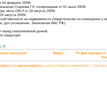
т 04 февраля 2009г.
ризнании Старкова Г.К. потерпевшим от 01 июня 2009г.
ую часть ОМ-3 от 18 августа 2009г.
25 августа 2009г.
 собственности на недвижимость (свидетельство на помещения и з
и, доп.соглашение, Заключение ВАС РФ).
я перед газпромовской дочкой,
это коррупция
ремонт милиции!
Вверх
От Дня народного
Отк
ойдите
или
зарегистрируйтесь
, чтобы отправлять комментарии
3183 про