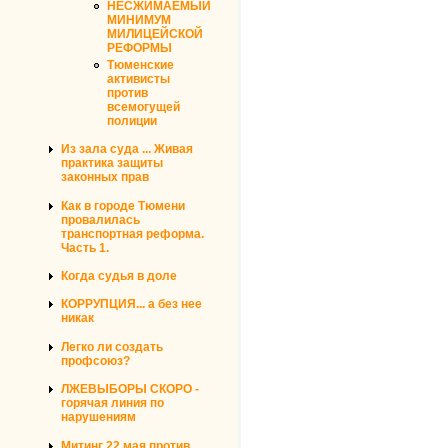
НЕСЖИМАЕМЫЙ
МИНИМУМ
МИЛИЦЕЙСКОЙ
РЕФОРМЫ
Тюменские
активисты
против
всемогущей
полиции
Из зала суда ... Живая
практика защиты
законных прав
Как в городе Тюмени
провалилась
транспортная реформа.
Часть 1.
Когда судья в доле
КОРРУПЦИЯ... а без нее
никак
Легко ли создать
профсоюз?
ЛЖЕВЫБОРЫ СКОРО -
горячая линия по
нарушениям
Митинг 22 мая против