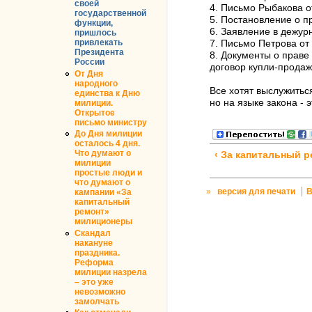
своей
4. Письмо Рыбакова о
государственной
5. Постановление о п
функции,
6. Заявление в дежурн
пришлось
привлекать
7. Письмо Петрова от 
Президента
8. Документы о праве
России
договор купли-продаж
От Дня
народного
Все хотят выслужитьс
единства к Дню
но на языке закона - 
милиции.
Открытое
письмо министру
До Дня милиции
осталось 4 дня.
Что думают о
‹ За капитальный 
милиции
простые люди и
что думают о
»
версия для печати
В
кампании «За
капитальный
ремонт»
милиционеры
Скандал
накануне
праздника.
Реформа
милиции назрела
– это уже
невозможно
замолчать