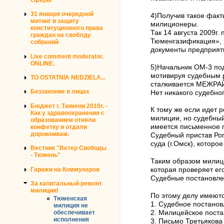
31 января очередной
4)Получив такое фак
митинг в защиту
милиционеры.
конституционного права
Так 14 августа 2009
граждан на своблду
Тюменгазификация», р
собраний
документы предприяти
Live comment moderator.
ONLINE.
5)Начальник ОМ-3 по
мотивируя судебным р
TO OSTATNIA NEDZIELA...
сталкивается МЕЖРАЙ
Беззаконие в лицах
Нет никакого судебно
Бюджет г. Тюмени 2010г. -
К тому же если идет 
Как у здравоохранения с
милиции, но судебный
образованием отняли
имеется письменное 
конфетку и отдали
дорожникам.
Судебный пристав Рог
суда (г.Омск), которо
Вестник "Ветер Свободы
- Тюмень"
Таким образом милиц
Гаражи на Коммунаров
которая проверяет ег
Судебные постановле
За капитальный ремонт
милиции!
По этому делу имеют
Тюменская
1. Судебное постанов
милиция не
2. Милицейское поста
обеспечивает
исполнения
3. Письмо Третьякова 