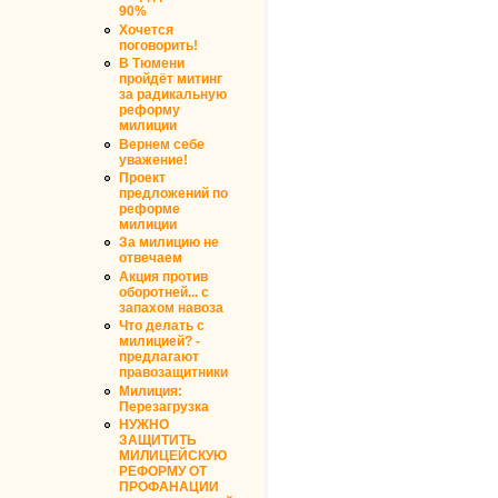
90%
Хочется
поговорить!
В Тюмени
пройдёт митинг
за радикальную
реформу
милиции
Вернем себе
уважение!
Проект
предложений по
реформе
милиции
За милицию не
отвечаем
Акция против
оборотней... с
запахом навоза
Что делать с
милицией? -
предлагают
правозащитники
Милиция:
Перезагрузка
НУЖНО
ЗАЩИТИТЬ
МИЛИЦЕЙСКУЮ
РЕФОРМУ ОТ
ПРОФАНАЦИИ