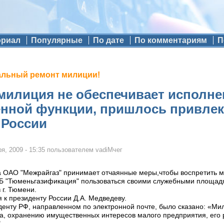
ориал
Популярные
По дате
По комментариям
П
альный ремонт милиции!
милиция не обеспечивает исполне
енной функции, пришлось привлек
 России
я, 2009 - 15:35
пользователем
vadiMчег
 ОАО "Межрайгаз" принимает отчаянные меры,чтобы воспретить 
 "Тюменьгазификация" пользоваться своими служебными площадя
 г. Тюмени.
к президенту России Д.А. Медведеву.
енту РФ, направленном по электронной почте, было сказано: «Ми
а, охранению имущественных интересов малого предприятия, его
"