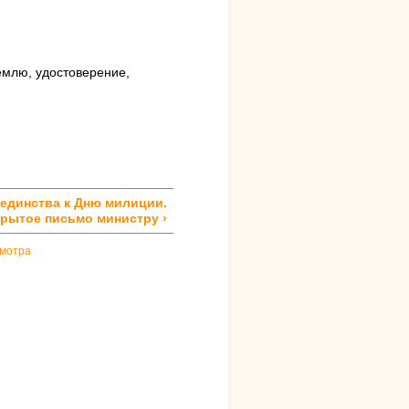
емлю, удостоверение,
 единства к Дню милиции.
рытое письмо министру ›
смотра