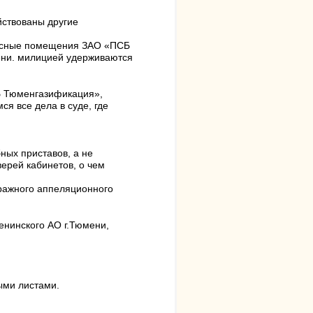
ствованы другие
офисные помещения ЗАО «ПСБ
ени. милицией удерживаются
Б Тюменгазификация»,
я все дела в суде, где
ных приставов, а не
ерей кабинетов, о чем
тражного аппеляционного
енинского АО г.Тюмени,
ыми листами.