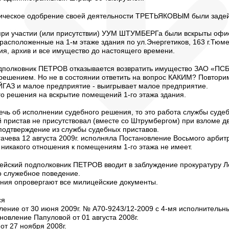
тическое одобрение своей деятельности ТРЕТЬЯКОВЫМ были задей
г. при участии (или присутствии) УУМ ШТУМБЕРГа были вскрыты 
асположенные на 1-м этаже здания по ул.Энергетиков, 163 г.Тюм
я, архив и все имущество до настоящего времени.
дполковник ПЕТРОВ отказывается возвратить имущество ЗАО «ПС
ешением. Но не в состоянии ответить на вопрос КАКИМ? Повторимс
ГАЗ и малое предприятие - выигрывает малое предприятие.
го решения на вскрытие помещений 1-го этажа здания.
речь об исполнении судебного решения, то это работа службы судеб
 пристав не присутствовал (вместе со Штрумбергом) при взломе дв
подтверждение из службы судебных приставов.
ачева 12 августа 2009г. исполняла Постановление Восьмого арби
е никакого отношения к помещениям 1-го этажа не имеет.
ейский подполковник ПЕТРОВ вводит в заблуждение прокуратуру Л
о служебное поведение.
ния опровергают все милицейские документы.
ся
ление от 30 июня 2009г. № А70-9243/12-2009 с 4-мя исполнительн
новление Папуловой от 01 августа 2008г.
от 27 ноября 2008г.