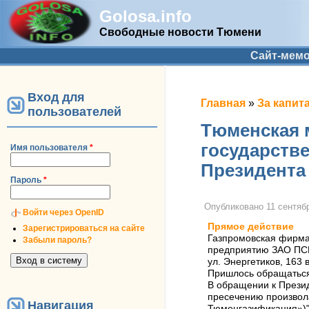
Golosa.info
Свободные новости Тюмени
Дополнительное меню
Сайт-мем
Вход для
Вы здесь
Главная
»
За капит
пользователей
Тюменская 
государств
Имя пользователя
*
Президента
Пароль
*
Опубликовано
11 сентябр
Войти через OpenID
Прямое действие
Зарегистрироваться на сайте
Газпромовская фирма
Забыли пароль?
предприятию ЗАО ПСБ
ул. Энергетиков, 163 в
Пришлось обращаться 
В обращении к Презид
пресечению произвол
Навигация
Тюменгазификация»)