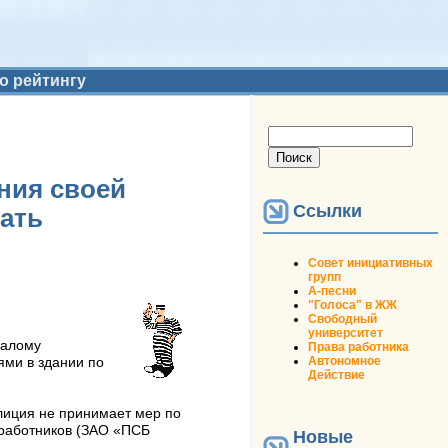
о рейтингу
Форма поиска
Поиск
ния своей
Ссылки
ать
Совет инициативных
групп
А-песни
"Голоса" в ЖЖ
Свободный
университет
малому
Права работника
Автономное
ми в здании по
Действие
лиция не принимает мер по
 работников (ЗАО «ПСБ
Новые