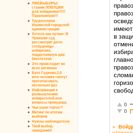
ЛЖЕВЫБОРЫ:
правоз
ставим ЛОВУШКИ
для избиркома!!!!!!
право
Парапампам!!!
освед
Трудоголизм
Ишимской городской
имеют
администрации
Хотела как лучше: В
в защи
Чувашии суд
рассмотрит дело
отмен
сотрудницы
избир
избиркома,
подделавшую два
главно
бюллетеня
Это происходит во
право
всех регионах
Бунт Гудкова.2,6
слома
млн человек смогут
проголосовать
горизо
несколько раз
свобо
Информация к
размышлению
избирателей или
вопросы прокурору.
Отлично
0
Чьи ушки торчат?
Неадекв
0
Митинг по итогам
выборов
Нужны наблюдатели
»
Войд
Твой выбор,
гражданин!