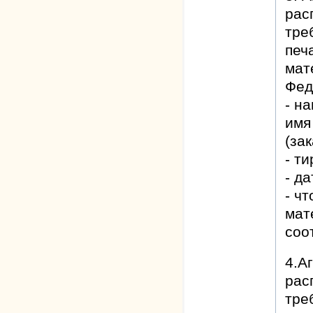
рас
тре
печ
мат
Фед
- н
имя
(за
- ти
- д
- ч
мат
соо
4.А
рас
тре