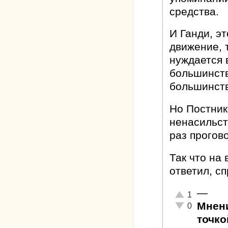
средства.
И Ганди, э
движение, 
нуждается в
большинств
большинств
Но Постник
ненасильст
раз прогов
Так что на
ответил, с
—
Отлично!
1
Мнени
Неадекватно!
0
точко