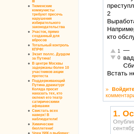
III
преступл
Тюменские
коммунисты
2
требуют пресечь
нарушения
Выработа
избирательного
законодательства
Например
Участок, прямо
кто обсл
созданный для
вбросов
Тотальный контроль
—
КПРФ!
Отлично!
1
Экзит поллс. Дурдом
ва
Неадекватн
0
за Путина!
В центре Москвы
Сби
задержаны более 10
участников акции
Встать н
протеста
Поддерживающий
Путина драматург
»
Войдит
Коляда просит
наказать тех, кто
комментар
оклеил его театр
сатирическими
афишами
Свистать всех
1. Ос
наверх! В
наблюдатели!
Опубли
Химические
сентябр
бюллетени!
Член УИК о выборах: