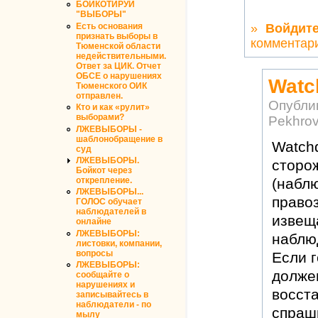
БОЙКОТИРУЙ
"ВЫБОРЫ"
Есть основания
»
Войдит
признать выборы в
комментар
Тюменской области
недействительными.
Ответ за ЦИК. Отчет
ОБСЕ о нарушениях
Watc
Тюменского ОИК
отправлен.
Опубли
Кто и как «рулит»
выборами?
Pekhro
ЛЖЕВЫБОРЫ -
шаблонобращение в
Watchd
суд
ЛЖЕВЫБОРЫ.
сторо
Бойкот через
открепление.
(наблю
ЛЖЕВЫБОРЫ...
правоз
ГОЛОС обучает
наблюдателей в
извеща
онлайне
ЛЖЕВЫБОРЫ:
наблю
листовки, компании,
вопросы
Если г
ЛЖЕВЫБОРЫ:
должен
сообщайте о
нарушениях и
восста
записывайтесь в
наблюдатели - по
спраш
мылу