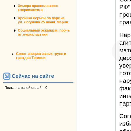
РФ"
Химера православного
клерикализма
про
Хроника борьбы за парк на
пра
ул. Логунова 25 июня. Мэрия.
Социальный эскапизм: прочь
Нар
от журналистики
аги
мат
Совет инициативных групп и
дер
граждан Тюмени
уве
пот
Сейчас на сайте
нар
фак
Пользователей онлайн: 0.
инт
пар
Сог
изб