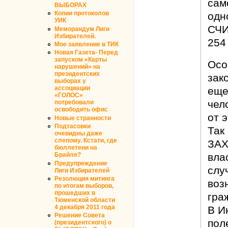
сам
ВЫБОРАХ
Копии протоколов
одн
УИК
СЧИ
Меморандум Лиги
Избирателей.
254
Мое заявление в ТИК
Новая Газета- Перед
запуском «Карты
Осо
нарушений» на
президентских
зак
выборах у
ассоциации
еще
«ГОЛОС»
чел
потребовали
освободить офис
от 
Новые странности
Подтасовки
Так
очевидны даже
слепому. Кстати, где
ЗАХ
бюллетени на
Брайле?
вла
Предупреждение
слу
Лиги Избирателей
Резолюция митинга
воз
по итогам выборов,
прошедших в
гра
Тюменской области
4 декабря 2011 года
В И
Решение Совета
пол
(президентского) о