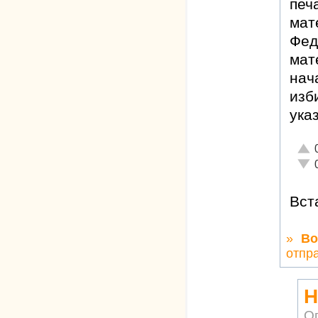
печ
мат
Фед
мат
нач
изб
ука
Отли
Неад
Вст
»
Во
отпр
Н
О