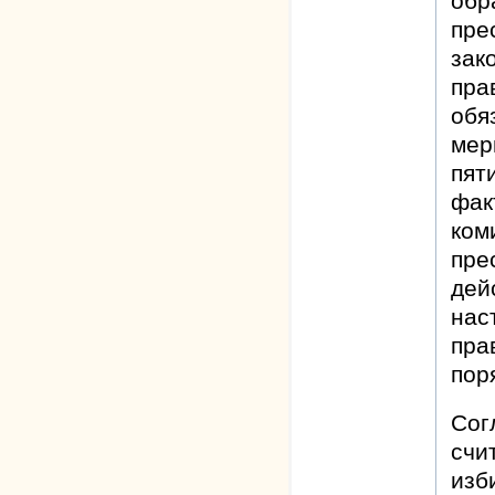
обр
пре
зак
пра
обя
мер
пят
фак
ком
пре
дей
нас
пра
пор
Сог
счи
изб