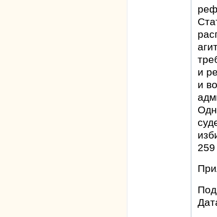
реф
Ста
рас
аги
тре
и р
и в
адм
Одн
суд
изб
259
При
Под
Дат