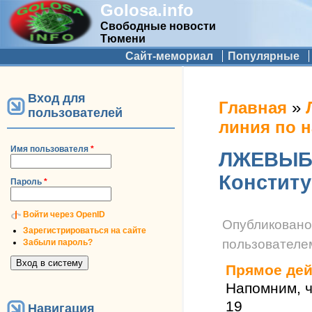
Golosa.info
Свободные новости
Тюмени
Дополнительное меню
Сайт-мемориал
Популярные
Вход для
Вы здесь
Главная
»
пользователей
линия по 
Имя пользователя
*
ЛЖЕВЫБО
Констит
Пароль
*
Войти через OpenID
Опубликован
Зарегистрироваться на сайте
пользовател
Забыли пароль?
Прямое дей
Напомним, ч
19
Навигация