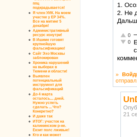
ппц
1. Осо
подкрадывается!
2. Не 
Я член УИК. На моем
участке у ЕР 34%.
Дальш
Все на митинг 5
декабря!
Административный
Отлично
ресурс изнутри!
0
В Ишиме готовят
Е
Неадекв
0
крупнейшую
фальсификацию!
Сайт Эхо Москвы
коммен
заблокирован
Хроника нарушений
на выборах в
Тюмени и области!
»
Войд
Выявлен
отправл
потенциальный
инструмент для
фальсификаций
До 4 марта
Un
осталось.... дней.
Нужно успеть
Опуб
сделать ... Что?
Конкретно?
21 с
И даже так
ИТОГ: участок на
калининском р-не.
Екзит полс лживые!
Кто и как может