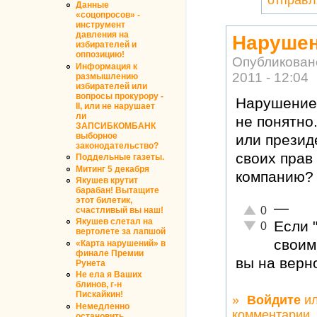
отправл
Данные
«соцопросов» -
инструмент
давления на
Нарушен
избирателей и
оппозицию!
Опубликован
Информация к
2011 - 12:04
размышлению
избирателей или
вопросы прокурору -
Нарушение 
II, или не нарушает
ли
не понятно
ЗАПСИБКОМБАНК
выборное
или презид
законодательство?
своих прав
Поддельные газеты.
Митинг 5 декабря
компанию?
Якушев крутит
барабан! Вытащите
этот билетик,
—
Отлично!
0
счастливый вы наш!
Якушев слетал на
Если 
Неадекватно!
0
вертолете за лапшой
своим
«Карта нарушений» в
финале Премии
вы на верн
Рунета
Не ела я Ваших
блинов, г-н
Пискайкин!
»
Войдите
и
Немедленно
комментарии
остановить