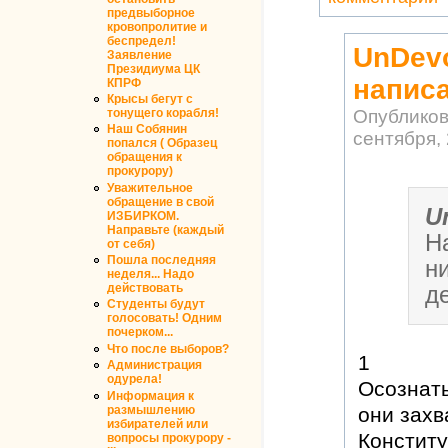
предвыборное
кровопролитие и
беспредел!
UnDev
Заявление
Президиума ЦК
напис
КПРФ
Крысы бегут с
тонущего корабля!
Опублико
Наш Собянин
сентября, 
попался ( Образец
обращения к
прокурору)
Уважительное
обращение в свой
U
ИЗБИРКОМ.
Направьте (каждый
Н
от себя)
Пошла последняя
н
неделя... Надо
действовать
де
Студенты будут
голосовать! Одним
почерком...
Что после выборов?
1
Администрация
одурела!
Осознать
Информация к
размышлению
они захв
избирателей или
Конститу
вопросы прокурору -