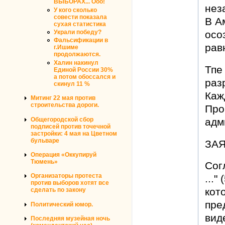
ВЫБОРАХ... Ооо!
нез
У кого сколько
совести показала
В А
сухая статистика
Украли победу?
осо
Фальсификации в
рав
г.Ишиме
продолжаются.
Халин накинул
Тпе
Единой России 30%
а потом обоссался и
раз
скинул 11 %
Каж
Митинг 22 мая против
строительства дороги.
Про
Общегородской сбор
адм
подписей против точечной
застройки: 4 мая на Цветном
бульваре
ЗА
Операция «Оккупируй
Тюмень»
Сог
Организаторы протеста
..."
против выборов хотят все
кот
сделать по закону
пре
Политический юмор.
вид
Последняя музейная ночь