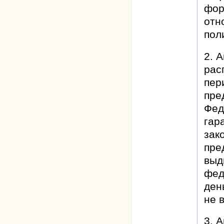
фор
отн
пол
2. 
рас
пер
пре
Фед
гара
зак
пре
выд
фед
ден
не 
3. 