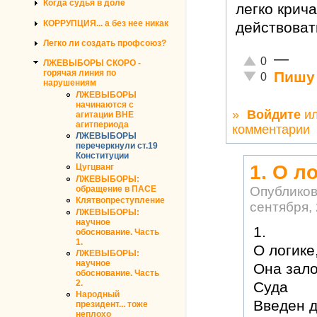
Когда судья в доле
легко крич
КОРРУПЦИЯ... а без нее никак
действоват
Легко ли создать профсоюз?
—
Отлично!
0
ЛЖЕВЫБОРЫ СКОРО -
горячая линия по
Пишу 
Неадекватно!
0
нарушениям
ЛЖЕВЫБОРЫ
начинаются с
»
Войдите
и
агитации ВНЕ
агитпериода
комментарии
ЛЖЕВЫБОРЫ
перечеркнули ст.19
Конституции
1. О л
Цугцванг
ЛЖЕВЫБОРЫ:
Опублико
обращение в ПАСЕ
Клятвопреступление
сентября, 
ЛЖЕВЫБОРЫ:
научное
1.
обоснование. Часть
1.
О логике,
ЛЖЕВЫБОРЫ:
научное
Она зало
обоснование. Часть
2.
Суда
Народный
Введен 
президент... тоже
неплохо