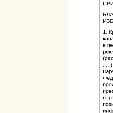
ПР
БЛА
ИЗ
1. 
кан
в п
рек
(ра
...
нар
Фед
пре
пре
пар
поз
инф