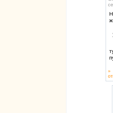
се
Н
ж
т
п
»
от