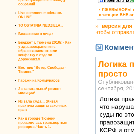
права граждан на своблду
собраний
‹ ЛЖЕВЫБОРЫ н
Live comment moderator.
агитации ВНЕ а
ONLINE.
»
версия для
TO OSTATNIA NEDZIELA...
чтобы отправл
Беззаконие в лицах
Бюджет г. Тюмени 2010г. - Как
Коммен
у здравоохранения с
образованием отняли
конфетку и отдали
дорожникам.
Логика 
Вестник "Ветер Свободы -
просто
Тюмень"
Гаражи на Коммунаров
Опубликован
сентября, 201
За капитальный ремонт
милиции!
Логика пра
Из зала суда ... Живая
что нарушае
практика защиты законных
прав
суды по эт
Как в городе Тюмени
правозащит
провалилась транспортная
реформа. Часть 1.
КСРФ и отме