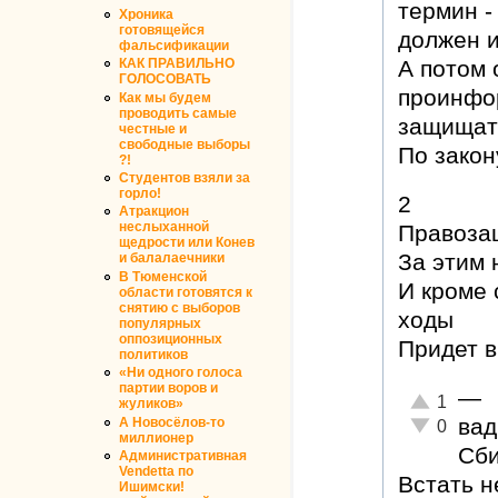
термин -
Хроника
готовящейся
должен и
фальсификации
КАК ПРАВИЛЬНО
А потом 
ГОЛОСОВАТЬ
проинфор
Как мы будем
проводить самые
защищать
честные и
свободные выборы
По закон
?!
Студентов взяли за
горло!
2
Атракцион
неслыханной
Правозащ
щедрости или Конев
За этим 
и балалаечники
В Тюменской
И кроме
области готовятся к
снятию с выборов
ходы
популярных
оппозиционных
Придет в
политиков
«Ни одного голоса
партии воров и
—
Отлично!
1
жуликов»
ва
А Новосёлов-то
Неадекватн
0
миллионер
Сби
Административная
Vendetta по
Встать н
Ишимски!