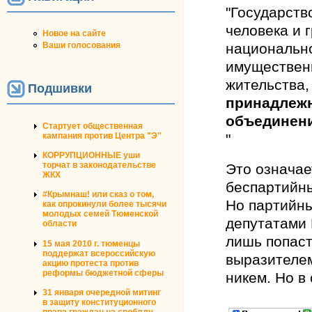
"Государств
человека и
Новое на сайте
Ваши голосования
национально
имущественн
жительства,
Подшивки
принадлеж
объединен
Стартует общественная
кампания против Центра "Э"
"
КОРРУПЦИОННЫЕ уши
торчат в законодательстве
Это означае
ЖКХ
беспартийн
#Крымнаш! или сказ о том,
Но партийн
как опрокинули более тысячи
молодых семей Тюменской
депутатами 
области
лишь попаст
15 мая 2010 г. тюменцы
поддержат всероссийскую
выразителем
акцию протеста против
реформы бюджетной сферы
никем. Но в 
31 января очередной митинг
в защиту конституционного