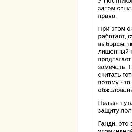
У Постнико
затем ссыл
право.
При этом о
работает, 
выборам, п
лишенный н
предлагает
замечать. 
считать го
потому что,
обжаловани
Нельзя пут
защиту пол
Ганди, это
упоминаний