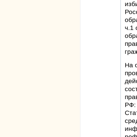
изб
Рос
обр
ч.1
обр
пра
гра
На 
про
дей
сос
пра
РФ:
Ста
сре
инф
реф