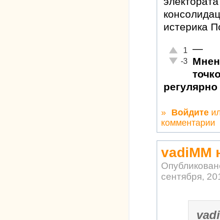
электората
консолидац
истерика П
—
Отлично!
1
Мнен
Неадекватно!
-3
точк
регулярно
»
Войдите
и
комментарии
vadiMM 
Опубликован
сентября, 201
vad