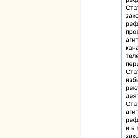
Ста
зак
реф
про
аги
кан
тел
пер
Ста
изб
рек
дея
Ста
аги
реф
и в
зак