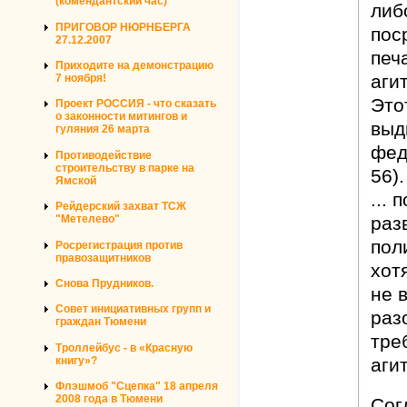
(комендантский час)
либ
ПРИГОВОР НЮРНБЕРГА
пос
27.12.2007
печ
Приходите на демонстрацию
аги
7 ноября!
Это
Проект РОССИЯ - что сказать
о законности митингов и
выд
гуляния 26 марта
фед
Противодействие
строительству в парке на
56)
Ямской
... 
Рейдерский захват ТСЖ
"Метелево"
раз
пол
Росрегистрация против
правозащитников
хот
Снова Прудников.
не 
Совет инициативных групп и
раз
граждан Тюмени
тре
Троллейбус - в «Красную
книгу»?
аги
Флэшмоб "Сцепка" 18 апреля
2008 года в Тюмени
Сог