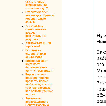
стать членом
избирательной
комиссии и др.?
Статистический
анализ дает Единой
России только
34,43%
733 участок,
сомнительный
подсчет -
Ну 
сомнительный
результат!
Ник
Активистам КПРФ
угрожают!
Галочки на
Зак
бюллютенях в
сейфе УИКа!
изб
Европарламент
его
выражает
беспокойство в
Мож
связи с "выборами"
Европарламент
ее 
призвал Россию
провести новые
Зак
выборы, а до этого
гра
зарегистрировать
все оппозиционные
обж
партии
Заявление
реш
правозащитного
Совета России о