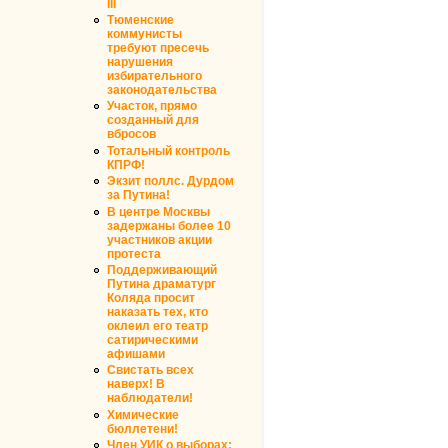
III
Тюменские
коммунисты
требуют пресечь
нарушения
избирательного
законодательства
Участок, прямо
созданный для
вбросов
Тотальный контроль
КПРФ!
Экзит поллс. Дурдом
за Путина!
В центре Москвы
задержаны более 10
участников акции
протеста
Поддерживающий
Путина драматург
Коляда просит
наказать тех, кто
оклеил его театр
сатирическими
афишами
Свистать всех
наверх! В
наблюдатели!
Химические
бюллетени!
Член УИК о выборах: