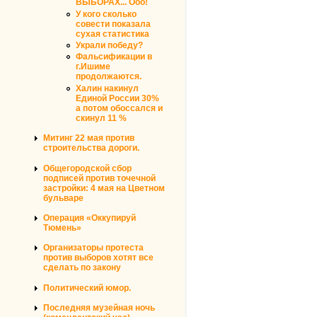
ВЫБОРАХ... Ооо!
У кого сколько
совести показала
сухая статистика
Украли победу?
Фальсификации в
г.Ишиме
продолжаются.
Халин накинул
Единой России 30%
а потом обоссался и
скинул 11 %
Митинг 22 мая против
строительства дороги.
Общегородской сбор
подписей против точечной
застройки: 4 мая на Цветном
бульваре
Операция «Оккупируй
Тюмень»
Организаторы протеста
против выборов хотят все
сделать по закону
Политический юмор.
Последняя музейная ночь