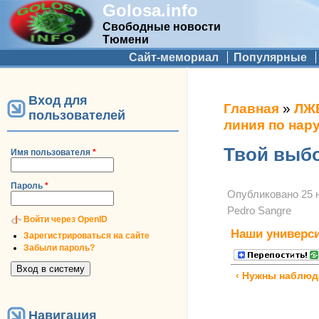
Golosa.info
Свободные новости
Тюмени
Дополнительное меню
Сайт-мемориал
Популярные
Вход для
Вы здесь
Главная
»
ЛЖ
пользователей
линия по нар
Твой выбо
Имя пользователя
*
Пароль
*
Опубликовано
25 
Pedro Sangre
Войти через OpenID
Наши универс
Зарегистрироваться на сайте
Забыли пароль?
‹ Нужны наблюд
Навигация