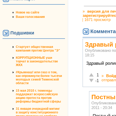
»
версия для пе
Новое на сайте
зарегистрируйте
Ваши голосования
1671 просмотр
Коммента
Подшивки
Здравый 
Стартует общественная
Опубликовано п
кампания против Центра "Э"
18:15
КОРРУПЦИОННЫЕ уши
торчат в законодательстве
Здравый роли
ЖКХ
#Крымнаш! или сказ о том,
Отлично!
1
»
Войд
как опрокинули более тысячи
молодых семей Тюменской
отправл
Неадекватно!
-1
области
15 мая 2010 г. тюменцы
поддержат всероссийскую
Постный
акцию протеста против
реформы бюджетной сферы
Опубликован
2011 - 20:34
31 января очередной митинг
в защиту конституционного
Постный ка