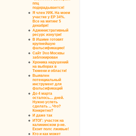
ппц
подкрадывается!
Я член УИК. На моем
участке у ЕР 34%.
Все на митинг 5
декабря!
Административный
ресурс изнутри!
В Ишиме готовят
крупнейшую
фальсификацию!
Сайт Эхо Москвы
заблокирован
Хроника нарушений
на выборах в
Тюмени и области!
Выявлен
потенциальный
инструмент для
фальсификаций
До 4 марта
осталось.... дней.
Нужно успеть
сделать ... Что?
Конкретно?
И даже так
ИТОГ: участок на
калининском р-не.
Екзит полс лживые!
Кто и как может