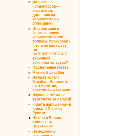
Данные
«соцопросов» -
инструмент
давления на
избирателей и
оппозицию!
Информация к
размышлению
избирателей или
вопросы прокурору -
II, или не нарушает
ли
ЗАПСИБКОМБАНК
выборное
законодательство?
Поддельные газеты.
Митинг 5 декабря
Якушев крутит
барабан! Вытащите
этот билетик,
счастливый вы наш!
Якушев слетал на
вертолете за лапшой
«Карта нарушений» в
финале Премии
Рунета
Не ела я Ваших
блинов, г-н
Пискайкин!
Немедленно
остановить