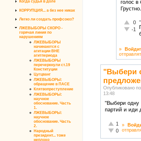
голос в
Когда судья в доле
Грустно
КОРРУПЦИЯ... а без нее никак
Легко ли создать профсоюз?
Отлично
0
ЛЖЕВЫБОРЫ СКОРО -
Неадекв
-1
горячая линия по
нарушениям
ЛЖЕВЫБОРЫ
начинаются с
»
Войди
агитации ВНЕ
отправля
агитпериода
ЛЖЕВЫБОРЫ
перечеркнули ст.19
Конституции
"Выбери 
Цугцванг
предлож
ЛЖЕВЫБОРЫ:
обращение в ПАСЕ
Опубликовано п
Клятвопреступление
13:48
ЛЖЕВЫБОРЫ:
научное
"Выбери одну
обоснование. Часть
1.
партий и иди 
ЛЖЕВЫБОРЫ:
научное
обоснование. Часть
Отлично!
1
»
Войд
2.
отправл
Неадекватно!
0
Народный
президент... тоже
неплохо