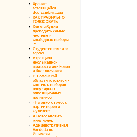
Хроника
готовящейся
фальсификации
КАК ПРАВИЛЬНО
ГОЛОСОВАТЬ
Как мы будем
проводить самые
честные и
свободные выборы
?!
Студентов взяли за
горло!
Атракцион
неслыханной
щедрости или Конев
и балалаечники
В Тюменской
области готовятся к
снятию с выборов
популярных
оппозиционных
политиков
«Ни одного голоса
партии воров и
жуликов»
А Новосёлов-то
миллионер
Административная
Vendetta по
Ишимски!