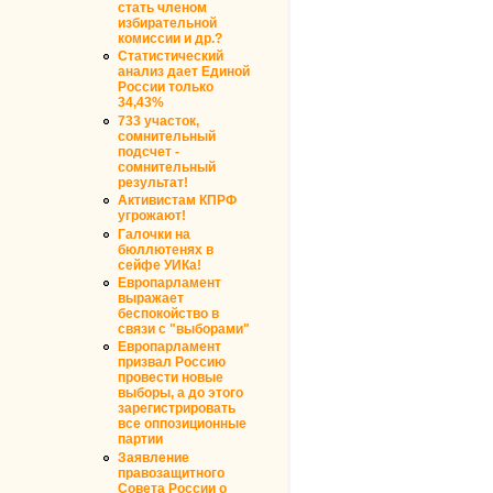
стать членом
избирательной
комиссии и др.?
Статистический
анализ дает Единой
России только
34,43%
733 участок,
сомнительный
подсчет -
сомнительный
результат!
Активистам КПРФ
угрожают!
Галочки на
бюллютенях в
сейфе УИКа!
Европарламент
выражает
беспокойство в
связи с "выборами"
Европарламент
призвал Россию
провести новые
выборы, а до этого
зарегистрировать
все оппозиционные
партии
Заявление
правозащитного
Совета России о