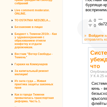
права граждан на своблду
собраний
бурляще-кр
восприним
Live comment moderator.
ONLINE.
—
Отлично!
0
TO OSTATNIA NEDZIELA...
da72
Неадекватн
0
Беззаконие в лицах
Бюджет г. Тюмени 2010г. - Как
»
Войдите
и
у здравоохранения с
отправлять к
образованием отняли
конфетку и отдали
дорожникам.
Сист
Вестник "Ветер Свободы -
Тюмень"
убежд
Гаражи на Коммунаров
что
За капитальный ремонт
Опублико
милиции!
У К А
25 н
Из зала суда ... Живая
Системн
практика защиты законных
прав
кинь - 
безысхо
Как в городе Тюмени
крысоло
провалилась транспортная
реформа. Часть 1.
флейты 