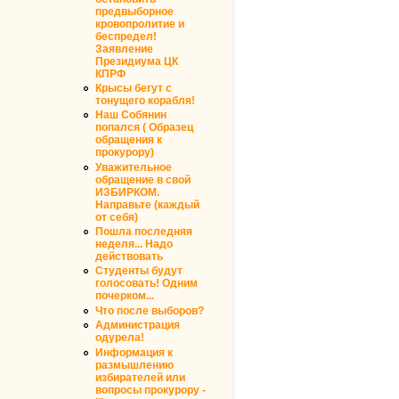
предвыборное
кровопролитие и
беспредел!
Заявление
Президиума ЦК
КПРФ
Крысы бегут с
тонущего корабля!
Наш Собянин
попался ( Образец
обращения к
прокурору)
Уважительное
обращение в свой
ИЗБИРКОМ.
Направьте (каждый
от себя)
Пошла последняя
неделя... Надо
действовать
Студенты будут
голосовать! Одним
почерком...
Что после выборов?
Администрация
одурела!
Информация к
размышлению
избирателей или
вопросы прокурору -