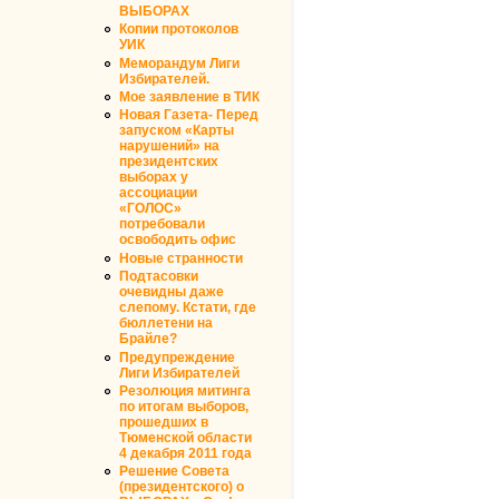
ВЫБОРАХ
Копии протоколов
УИК
Меморандум Лиги
Избирателей.
Мое заявление в ТИК
Новая Газета- Перед
запуском «Карты
нарушений» на
президентских
выборах у
ассоциации
«ГОЛОС»
потребовали
освободить офис
Новые странности
Подтасовки
очевидны даже
слепому. Кстати, где
бюллетени на
Брайле?
Предупреждение
Лиги Избирателей
Резолюция митинга
по итогам выборов,
прошедших в
Тюменской области
4 декабря 2011 года
Решение Совета
(президентского) о