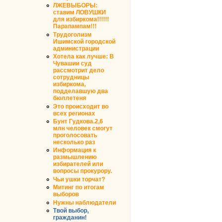
ЛЖЕВЫБОРЫ:
ставим ЛОВУШКИ
для избиркома!!!!!!
Парапампам!!!
Трудоголизм
Ишимской городской
администрации
Хотела как лучше: В
Чувашии суд
рассмотрит дело
сотрудницы
избиркома,
подделавшую два
бюллетеня
Это происходит во
всех регионах
Бунт Гудкова.2,6
млн человек смогут
проголосовать
несколько раз
Информация к
размышлению
избирателей или
вопросы прокурору.
Чьи ушки торчат?
Митинг по итогам
выборов
Нужны наблюдатели
Твой выбор,
гражданин!