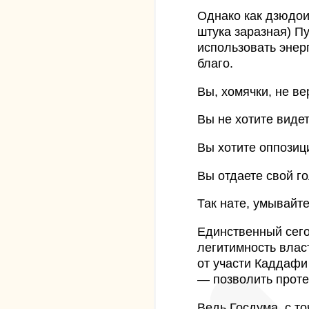
Однако как дзюдои
штука заразная) Пу
использовать энер
благо.
Вы, хомячки, не ве
Вы не хотите виде
Вы хотите оппозиц
Вы отдаете свой г
Так нате, умывайт
Единственный сего
легитимность влас
от участи Каддафи
— позволить проте
Ведь Госдума, с то