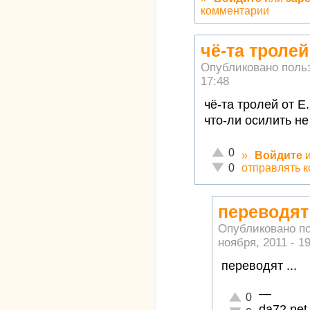
комментарии
чё-та тролей
Опубликовано поль
17:48
чё-та тролей от Е
что-ли осилить не 
Отлично!
0
»
Войдите
Неадекватно!
отправлять 
0
переводят 
Опубликовано п
ноября, 2011 - 1
переводят ...
—
Отлично!
0
da72.net