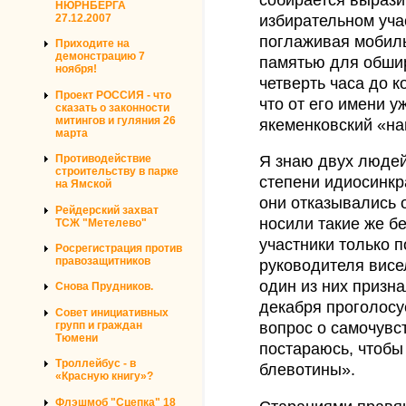
НЮРНБЕРГА
избирательном уча
27.12.2007
поглаживая мобил
Приходите на
демонстрацию 7
памятью для обшир
ноября!
четверть часа до к
Проект РОССИЯ - что
что от его имени у
сказать о законности
митингов и гуляния 26
якеменковский «на
марта
Противодействие
Я знаю двух люде
строительству в парке
степени идиосинкр
на Ямской
они отказывались 
Рейдерский захват
носили такие же б
ТСЖ "Метелево"
участники только п
Росрегистрация против
правозащитников
руководителя висе
один из них призна
Снова Прудников.
декабря проголосу
Совет инициативных
групп и граждан
вопрос о самочувс
Тюмени
постараюсь, чтобы
Троллейбус - в
блевотины».
«Красную книгу»?
Флэшмоб "Сцепка" 18