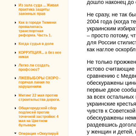
дошло наконец до 
Из зала суда ... Живая
практика защиты
Не сразу, не так бы
законных прав
2004 года (когда 
Как в городе Тюмени
провалилась
украинским избир
транспортная
– просто потому, 
реформа. Часть 1.
для России стилис
Когда судья в доле
как наглое оскорбл
КОРРУПЦИЯ... а без нее
никак
Не только прожжен
Легко ли создать
истово считающие
профсоюз?
сравнению с Медв
ЛЖЕВЫБОРЫ СКОРО -
обескуражены цини
горячая линия по
нарушениям
первые двое сообщ
Митинг 22 мая против
за всех остальных 
строительства дороги.
украинские кресть
Общегородской сбор
чувств к Советской
подписей против
точечной застройки: 4
обескуражены нем
мая на Цветном
раздевшись догола
бульваре
у женщин и детей,
Операция «Оккупируй