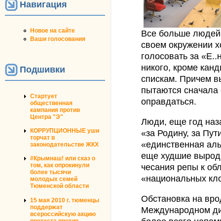
Навигация
Новое на сайте
Все больше людей 
Ваши голосования
своем окружении х
голосовать за «Е..
никого, кроме канд
Подшивки
спискам. Причем 
пытаются сначала 
Стартует
оправдаться.
общественная
кампания против
Центра "Э"
Люди, еще год наз
КОРРУПЦИОННЫЕ уши
«за Родину, за Пут
торчат в
«единственная аль
законодательстве ЖКХ
еще худшие выродк
#Крымнаш! или сказ о
том, как опрокинули
чесания репы к о
более тысячи
«национальных кл
молодых семей
Тюменской области
Обстановка на вро
15 мая 2010 г. тюменцы
поддержат
Международном ди
всероссийскую акцию
протеста против