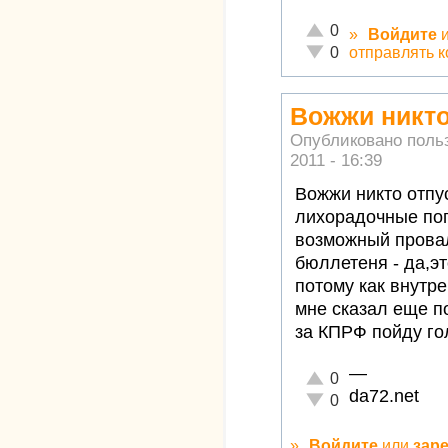
Отлично!
0
»
Войдите
Неадекватно!
отправлять 
0
Вожжи никто
Опубликовано поль
2011 - 16:39
Вожжи никто отпу
лихорадочные по
возможный провал
бюллетеня - да,эт
потому как внутр
мне сказал еще п
за КПРФ пойду гол
—
Отлично!
0
da72.net
Неадекватно!
0
»
Войдите
или
зар