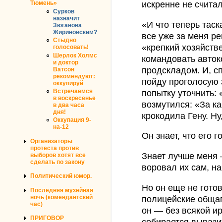
искренне не счита
Тюмень»
Сурков
назначит
«И что теперь таска
Зюганова
Жириновским?
все уже за меня 
Стыдно
«крепкий хозяйствен
голосовать!
Шерлок Холмс
командовать авток
и доктор
продскладом. И, с
Ватсон
рекомендуют:
пойду проголосую з
оккупируй
Встречаемся
попытку уточнить:
в воскресенье
возмутился: «За ка
в два часа
дня!
крокодила Гену. Ну
Оккупация 9-
на-12
Он знает, что его г
Организаторы
протеста против
Знает лучше меня 
выборов хотят все
сделать по закону
воровал их сам, н
Политический юмор.
Но он еще не готов
Последняя музейная
ночь (комендантский
полицейские общаг
час)
он — без всякой и
ПРИГОВОР
собирается вырази