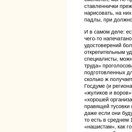
ставленнички преж
нарисовать, на них
падлы, при должно
И в самом деле: е
чего-то напечатано
удостоверений бол
открепительным уд
специалисты, можн
труда» проголосова
подготовленных для
сколько ж получае
Госдуме (и регион
«жуликов и воров»
«хорошей организа
правящей тусовки 
даже если они буду
то есть в среднем
«нашистам», как го