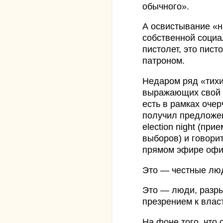
обычного».
А освистывание «н
собственной социа
пистолет, это пист
патроном.
Недаром ряд «тихи
выражающих свой п
есть в рамках оче
получил предложе
election night (пр
выборов) и говорит
прямом эфире офиц
Это — честные лю
Это — люди, разр
презрением к влас
На фоне того, что 