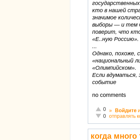
государственных 
кто в нашей стр
значимое количе
выборы — и тем 
поверит, что кто
«Е..ную Россию».
...
Однако, похоже, 
«национальный л
«Олимпийском».
Если вдуматься,
событие
no comments
Отлично!
0
»
Войдите
Неадекватно!
отправлять 
0
когда много 