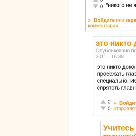
"никого не 
Неадекватно!
0
»
Войдите
или
зар
комментарии
это никто 
Опубликовано п
2011 - 16:38
это никто доко
пробежать глаз
специально. Иб
спрятоть главно
Отлично!
0
»
Войди
Неадекватно!
отправля
0
Учитесь 