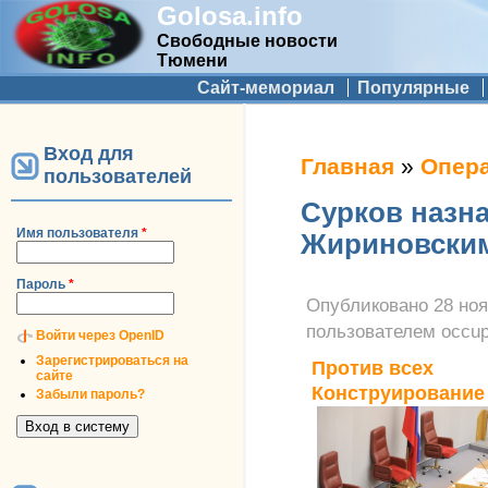
Golosa.info
Свободные новости
Тюмени
Дополнительное меню
Сайт-мемориал
Популярные
Вход для
Вы здесь
Главная
»
Опер
пользователей
Сурков назн
Имя пользователя
*
Жириновски
Пароль
*
Опубликовано
28 ноя
пользователем
occu
Войти через OpenID
Зарегистрироваться на
Против всех
сайте
Конструирование
Забыли пароль?