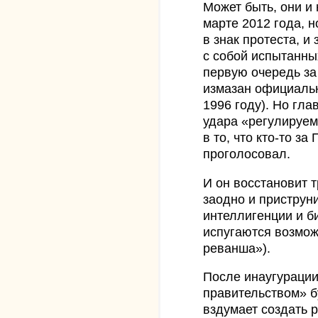
Может быть, они и 
марте 2012 года, н
в знак протеста, 
с собой испытанны
первую очередь за
измазан официальн
1996 году). Но гла
удара «регулируем
в то, что кто-то з
проголосовал.
И он восстановит 
заодно и приструни
интеллигенции и б
испугаются возмож
реванша»).
После инаугурации
правительством» б
вздумает создать 