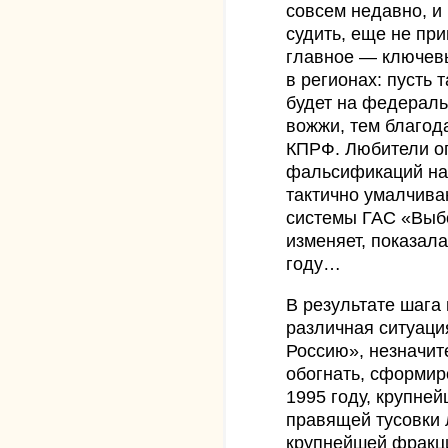
совсем недавно, и
судить, еще не при
главное — ключев
в регионах: пусть
будет на федераль
вожжи, тем благода
КПРФ. Любители о
фальсификаций на 
тактично умалчива
системы ГАС «Выбо
изменяет, показала
году…
В результате шага
различная ситуаци
Россию», незначите
обогнать, сформир
1995 году, крупне
правящей тусовки 
крупнейшей фракц