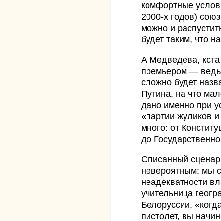
комфортные услови
2000-х годов) сою
можно и распустит
будет таким, что н
А Медведева, кстат
премьером — ведь 
сложно будет назв
Путина, на что ма
дано именно при у
«партии жуликов и
много: от Конститу
до Государственног
Описанный сценари
невероятным: мы 
неадекватности вла
учительница геогр
Белоруссии, «когд
пистолет, вы начи