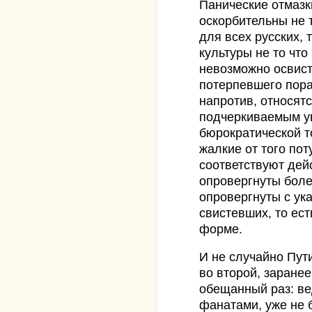
Панические отмазк
оскорбительны не 
для всех русских, 
культуры не то что
невозможно освист
потерпевшего пора
напротив, относят
подчеркиваемым ув
бюрократической т
жалкие от того пот
соответствуют дей
опровергнуты бол
опровергнуты с ук
свистевших, то ест
форме.
И не случайно Пут
во второй, заране
обещанный раз: вед
фанатами, уже не 