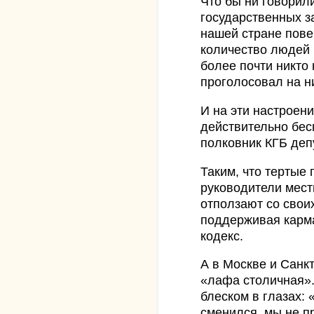
Что бы ни говорил
государственных за
нашей стране пове
количество людей 
более почти никто 
проголосовал на н
И на эти настроен
действительно бес
полковник КГБ деп
Таким, что тертые
руководители мест
отползают со свои
поддерживая карм
кодекс.
А в Москве и Санкт
«лафа столичная».
блеском в глазах: 
сменился, мы не п