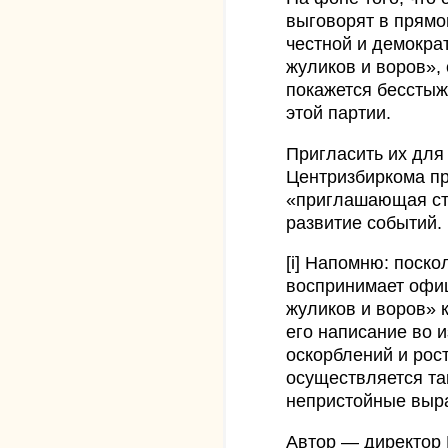
выговорят в прям
честной и демокра
жуликов и воров»,
покажется бессты
этой партии.
Пригласить их для
Центризбиркома про
«приглашающая ст
развитие событий.
[i] Напомню: поско
воспринимает офи
жуликов и воров» к
его написание во 
оскорблений и рос
осуществляется так
непристойные выр
Автор — директор 