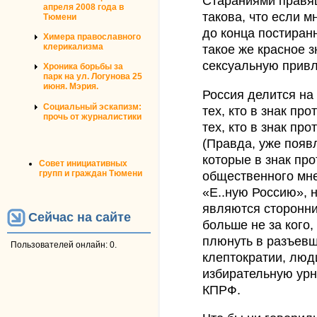
Стараниями правящ
апреля 2008 года в
такова, что если 
Тюмени
до конца постиран
Химера православного
клерикализма
такое же красное 
сексуальную привл
Хроника борьбы за
парк на ул. Логунова 25
июня. Мэрия.
Россия делится на 
Социальный эскапизм:
тех, кто в знак пр
прочь от журналистики
тех, кто в знак пр
(Правда, уже поя
которые в знак про
Совет инициативных
групп и граждан Тюмени
общественного мне
«Е..ную Россию», н
являются сторонни
Сейчас на сайте
больше не за кого,
плюнуть в разъев
Пользователей онлайн: 0.
клептократии, люд
избирательную урн
КПРФ.