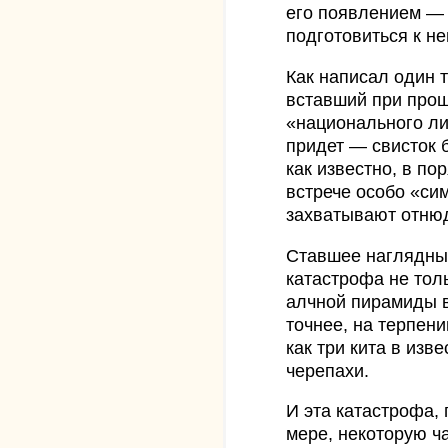
его появлением — 
подготовиться к не
Как написал один 
вставший при про
«национального ли
придет — свисток б
как известно, в по
встрече особо «си
захватывают отнюд
Ставшее наглядны
катастрофа не толь
алчной пирамиды в
точнее, на терпени
как три кита в изв
черепахи.
И эта катастрофа, 
мере, некоторую ча