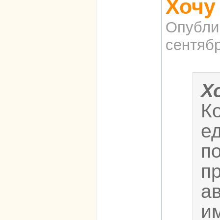
Хочу
Опубли
сентябр
Х
К
е
п
п
а
им