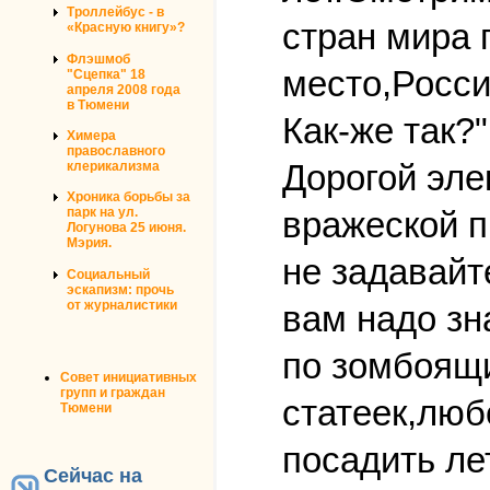
Троллейбус - в
стран мира 
«Красную книгу»?
Флэшмоб
место,Росси
"Сцепка" 18
апреля 2008 года
в Тюмени
Как-же так?"
Химера
православного
Дорогой эле
клерикализма
Хроника борьбы за
вражеской п
парк на ул.
Логунова 25 июня.
Мэрия.
не задавайт
Социальный
эскапизм: прочь
от журналистики
вам надо зн
по зомбоящи
Совет инициативных
групп и граждан
статеек,люб
Тюмени
посадить лет
Сейчас на