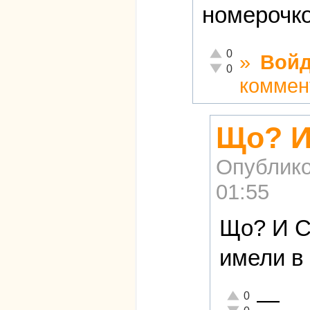
номерочко
Отлично!
0
»
Войд
Неадекватно!
0
коммен
Що? И
Опублико
01:55
Що? И С
имели в
—
Отлично!
0
Неадекватно!