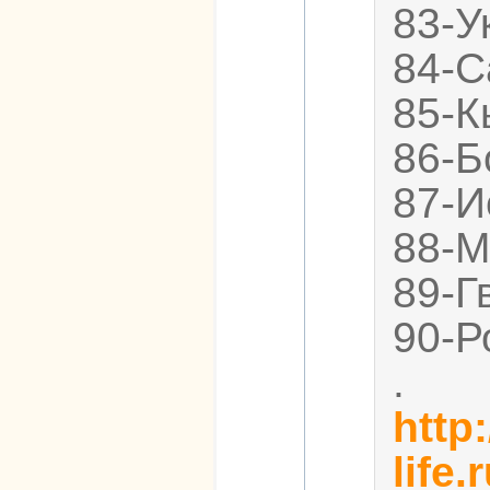
83-У
84-С
85-К
86-Б
87-И
88-М
89-Г
90-Р
.
http:
life