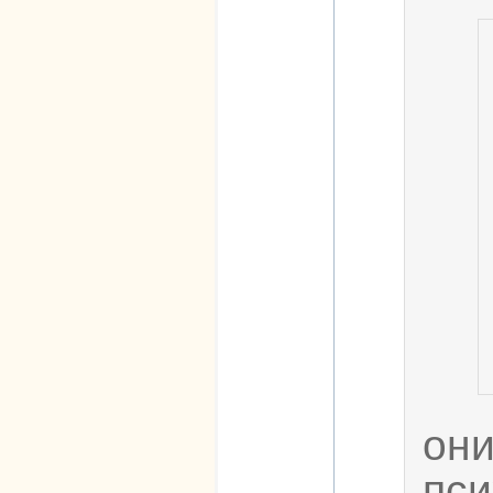
он
пси