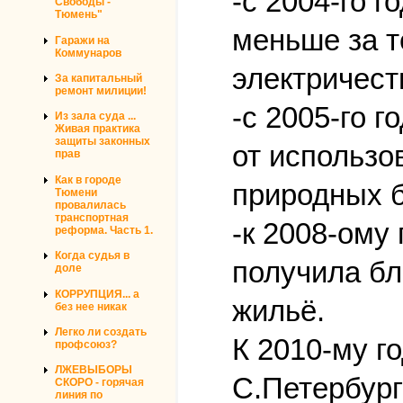
-с 2004-го 
Свободы -
Тюмень"
меньше за т
Гаражи на
Коммунаров
электричест
За капитальный
ремонт милиции!
-с 2005-го 
Из зала суда ...
Живая практика
защиты законных
от использо
прав
Как в городе
природных б
Тюмени
провалилась
транспортная
-к 2008-ому
реформа. Часть 1.
Когда судья в
получила бл
доле
КОРРУПЦИЯ... а
жильё.
без нее никак
Легко ли создать
К 2010-му г
профсоюз?
ЛЖЕВЫБОРЫ
С.Петербург
СКОРО - горячая
линия по