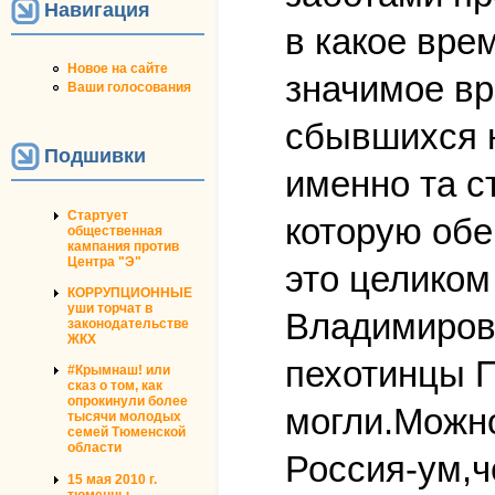
Навигация
в какое вре
Новое на сайте
значимое вр
Ваши голосования
сбывшихся н
Подшивки
именно та с
Стартует
которую об
общественная
кампания против
Центра "Э"
это целиком
КОРРУПЦИОННЫЕ
уши торчат в
Владимиров
законодательстве
ЖКХ
пехотинцы П
#Крымнаш! или
сказ о том, как
опрокинули более
могли.Можно
тысячи молодых
семей Тюменской
области
Россия-ум,ч
15 мая 2010 г.
тюменцы