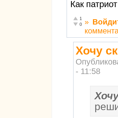
Как патриот
Отлично!
1
»
Войди
Неадекватно!
0
коммент
Хочу ск
Опубликов
- 11:58
Хоч
реши