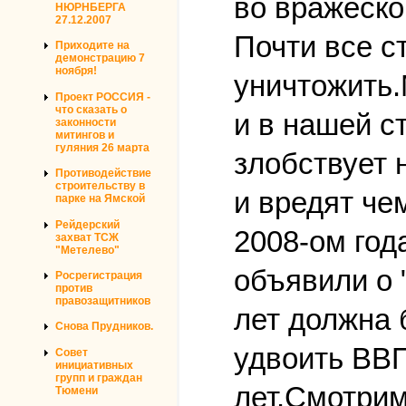
во вражеско
НЮРНБЕРГА
27.12.2007
Почти все с
Приходите на
демонстрацию 7
ноября!
уничтожить.
Проект РОССИЯ -
что сказать о
и в нашей с
законности
митингов и
гуляния 26 марта
злобствует 
Противодействие
строительству в
и вредят че
парке на Ямской
Рейдерский
2008-ом год
захват ТСЖ
"Метелево"
объявили о 
Росрегистрация
против
правозащитников
лет должна
Снова Прудников.
удвоить ВВП
Совет
инициативных
групп и граждан
лет.Смотрим
Тюмени