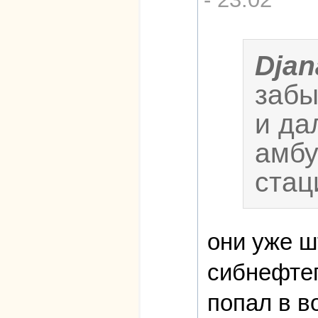
Djan
забы
и да
амбу
стац
они уже ш
сибнефтеп
попал в в