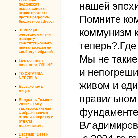
нашей эпохи
поддержат
всероссийскую
акцию протеста
Помните ко
против реформы
бюджетной сферы
коммунизм к
31 января
очередной митинг
в защиту
теперь?.Где
конституционного
права граждан на
своблду собраний
Мы не такие
Live comment
moderator. ONLINE.
и непогреши
TO OSTATNIA
NEDZIELA...
живом и ед
Беззаконие в
лицах
правильном 
Бюджет г. Тюмени
2010г. - Как у
здравоохранения
фундаменте
с образованием
отняли конфетку и
отдали
Владимиров
дорожникам.
Вестник "Ветер