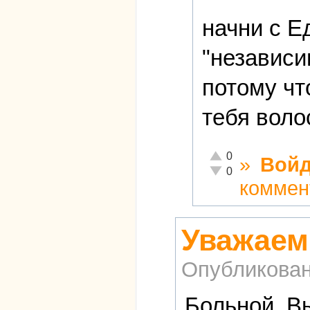
начни с Е
"независи
потому чт
тебя воло
Отлично!
0
»
Войд
Неадекватно!
0
коммен
Уважаем
Опубликова
Больной, В