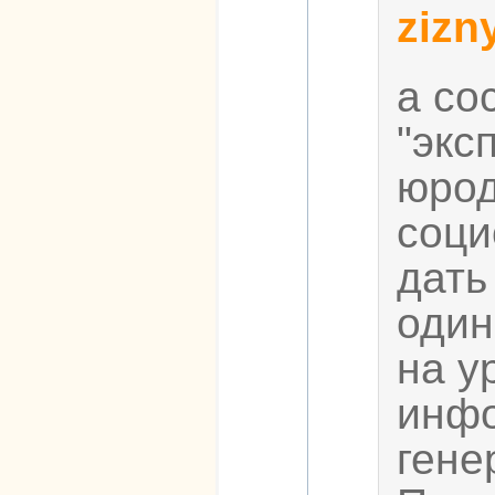
zizny
а со
"экс
юрод
соци
дать
один
на у
инфо
гене