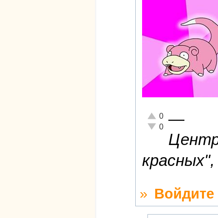
—
Отлично!
0
Неадекватно!
0
Центри
красных",
»
Войдите