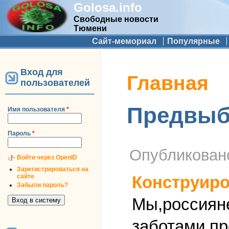
Golosa.info
Свободные новости
Тюмени
Дополнительное меню
Сайт-мемориал
Популярные
Вход для
Вы здесь
Главная
пользователей
Предвыбо
Имя пользователя
*
Пароль
*
Опубликова
Войти через OpenID
Зарегистрироваться на
сайте
Конструиро
Забыли пароль?
Мы,россиян
заботами пр