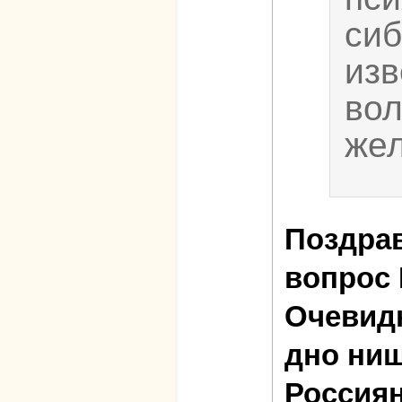
сиб
изв
вол
жел
Поздра
вопрос 
Очевидн
дно ни
Россиян