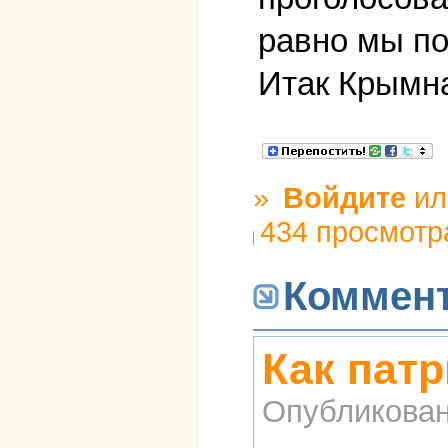
равно мы п
Итак Крымн
»
Войдите
и
434 просмотр
Коммен
Как патр
Опубликова