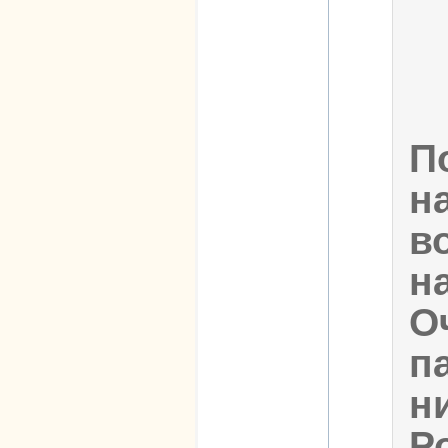
П
н
в
н
О
п
н
Р