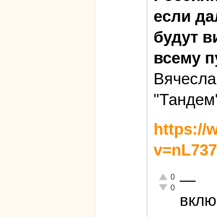
если да
будут 
всему п
Вячесла
"Тандем
https:/
v=nL737
—
Отлично!
0
Неадекватно!
0
вклю