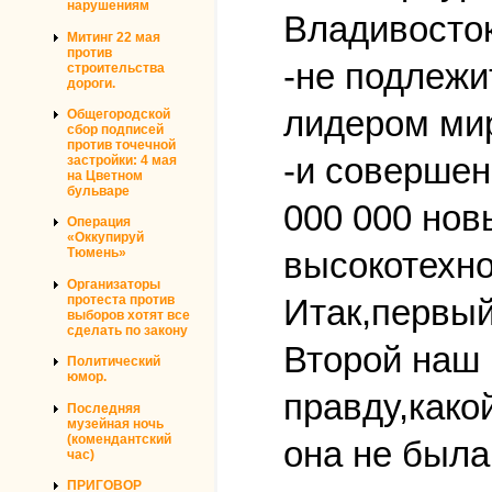
нарушениям
Владивосток
Митинг 22 мая
против
-не подлежи
строительства
дороги.
лидером мир
Общегородской
сбор подписей
против точечной
-и совершен
застройки: 4 мая
на Цветном
бульваре
000 000 нов
Операция
«Оккупируй
высокотехно
Тюмень»
Организаторы
Итак,первый
протеста против
выборов хотят все
сделать по закону
Второй наш 
Политический
юмор.
правду,како
Последняя
музейная ночь
(комендантский
она не была
час)
ПРИГОВОР