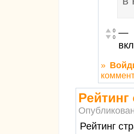
в 
—
Отлично!
0
Неадекватно!
0
вкл
»
Войд
коммен
Рейтинг
Опубликова
Рейтинг стр