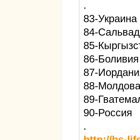
.
83-Украина
84-Сальвад
85-Кыргызс
86-Боливия
87-Иордани
88-Молдов
89-Гватема
90-Россия
.
http://bs-l