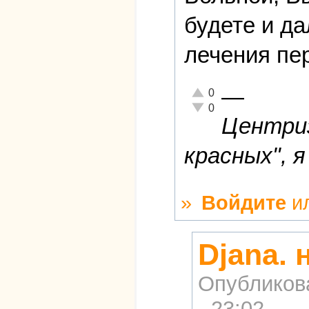
будете и д
лечения пе
—
Отлично!
0
Неадекватно!
0
Центриз
красных", я
»
Войдите
и
Djana.
Опубликов
- 23:02