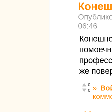
Конеш
Опублико
06:46
Конешно
помоечн
професс
же повер
Отлично!
0
»
Во
Неадекватно!
0
комм