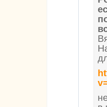
е
п
в
В
Н
д
h
v
н