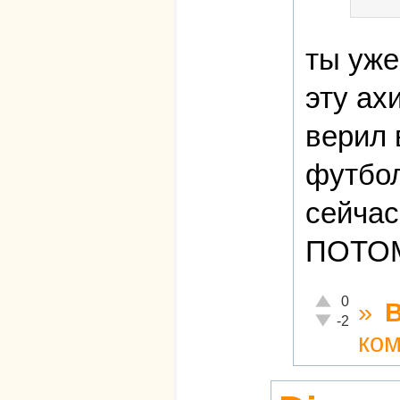
ты уже
эту ах
верил 
футбол
сейчас
ПОТОМ
Отлично!
0
»
Неадекватно!
-2
ко