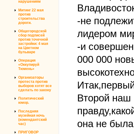
нарушениям
Владивосток
Митинг 22 мая
против
-не подлежи
строительства
дороги.
лидером мир
Общегородской
сбор подписей
против точечной
-и совершен
застройки: 4 мая
на Цветном
бульваре
000 000 нов
Операция
«Оккупируй
высокотехно
Тюмень»
Организаторы
Итак,первый
протеста против
выборов хотят все
сделать по закону
Второй наш 
Политический
юмор.
правду,како
Последняя
музейная ночь
(комендантский
она не была
час)
ПРИГОВОР