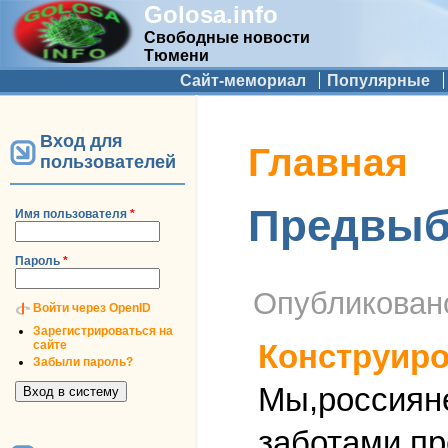
Golosa.info
Свободные новости
Тюмени
Дополнительное меню
Сайт-мемориал
Популярные
Вход для
Вы здесь
Главная
пользователей
Предвыбо
Имя пользователя
*
Пароль
*
Опубликова
Войти через OpenID
Зарегистрироваться на
сайте
Конструиро
Забыли пароль?
Мы,россиян
заботами пр