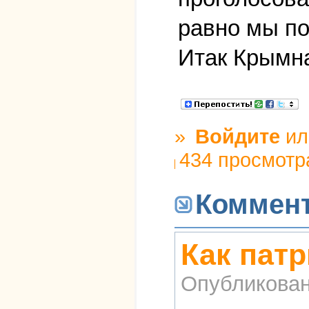
равно мы п
Итак Крымн
»
Войдите
и
434 просмотр
Коммен
Как патр
Опубликова