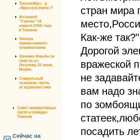
Троллейбус - в
стран мира 
«Красную книгу»?
Флэшмоб
место,Росси
"Сцепка" 18
апреля 2008 года
в Тюмени
Как-же так?"
Химера
православного
Дорогой эле
клерикализма
Хроника борьбы за
вражеской п
парк на ул.
Логунова 25 июня.
Мэрия.
не задавайт
Социальный
эскапизм: прочь
от журналистики
вам надо зн
по зомбоящи
Совет инициативных
групп и граждан
статеек,люб
Тюмени
посадить лет
Сейчас на