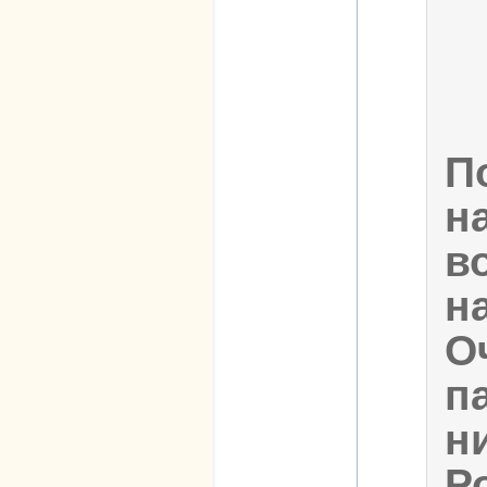
П
н
в
н
О
п
н
Р