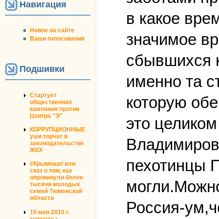
Навигация
в какое вре
Новое на сайте
значимое вр
Ваши голосования
сбывшихся н
Подшивки
именно та с
Стартует
которую об
общественная
кампания против
Центра "Э"
это целиком
КОРРУПЦИОННЫЕ
уши торчат в
Владимиров
законодательстве
ЖКХ
пехотинцы П
#Крымнаш! или
сказ о том, как
опрокинули более
могли.Можно
тысячи молодых
семей Тюменской
области
Россия-ум,ч
15 мая 2010 г.
тюменцы