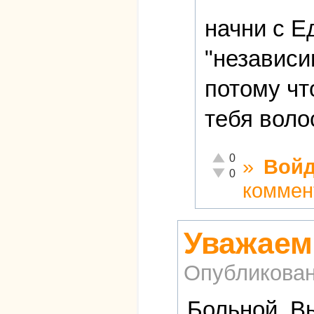
начни с Е
"независи
потому чт
тебя воло
Отлично!
0
»
Войд
Неадекватно!
0
коммен
Уважаем
Опубликова
Больной, В