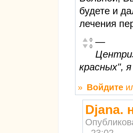
будете и д
лечения пе
—
Отлично!
0
Неадекватно!
0
Центриз
красных", я
»
Войдите
и
Djana.
Опубликов
- 23:02