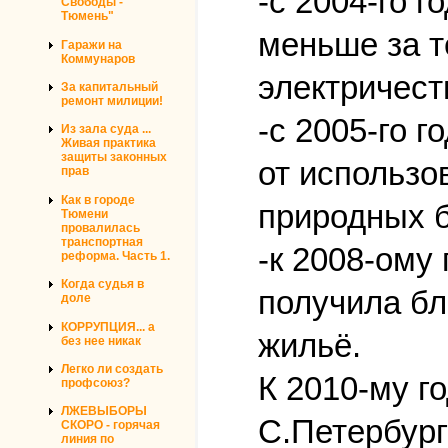
-с 2004-го 
Свободы -
Тюмень"
меньше за т
Гаражи на
Коммунаров
электричест
За капитальный
ремонт милиции!
-с 2005-го 
Из зала суда ...
Живая практика
защиты законных
от использо
прав
Как в городе
природных б
Тюмени
провалилась
транспортная
-к 2008-ому
реформа. Часть 1.
Когда судья в
получила бл
доле
КОРРУПЦИЯ... а
жильё.
без нее никак
Легко ли создать
К 2010-му г
профсоюз?
ЛЖЕВЫБОРЫ
С.Петербург
СКОРО - горячая
линия по