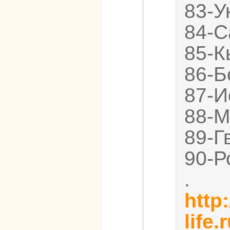
83-У
84-С
85-К
86-Б
87-И
88-М
89-Г
90-Р
.
http:
life