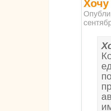
Хочу
Опубли
сентябр
Х
К
е
п
п
а
им