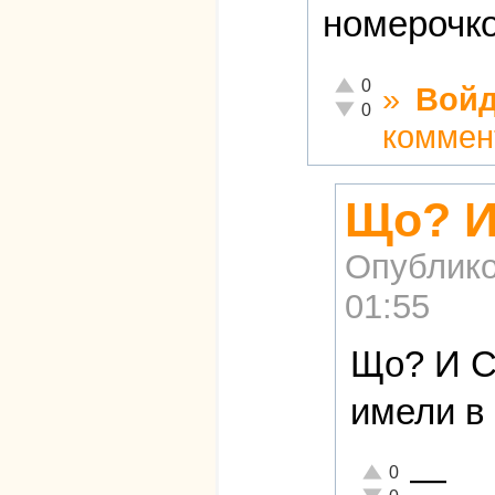
номерочко
Отлично!
0
»
Войд
Неадекватно!
0
коммен
Що? И
Опублико
01:55
Що? И С
имели в
—
Отлично!
0
Неадекватно!