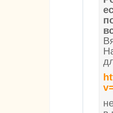
е
п
в
В
Н
д
h
v
н