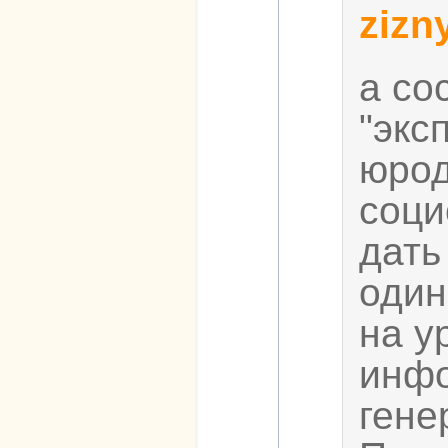
zizny
а со
"экс
юрод
соци
дать
один
на у
инфо
гене