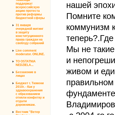
нашей эпохи
поддержат
всероссийскую
акцию протеста
Помните ко
против реформы
бюджетной сферы
коммунизм к
31 января
очередной митинг
в защиту
теперь?.Где
конституционного
права граждан на
своблду собраний
Мы не такие
Live comment
moderator. ONLINE.
и непогреши
TO OSTATNIA
NEDZIELA...
живом и ед
Беззаконие в
лицах
правильном 
Бюджет г. Тюмени
2010г. - Как у
здравоохранения
фундаменте
с образованием
отняли конфетку и
отдали
Владимиров
дорожникам.
Вестник "Ветер