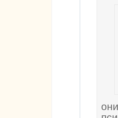
он
пси