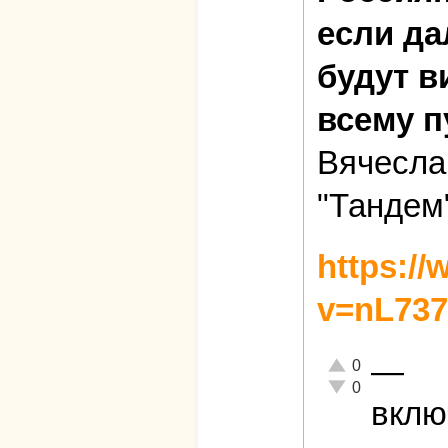
если да
будут 
всему п
Вячесла
"Тандем
https:/
v=nL737
—
Отлично!
0
Неадекватно!
0
вклю