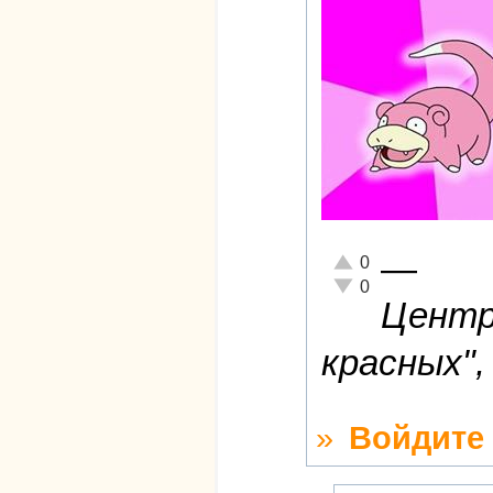
—
Отлично!
0
Неадекватно!
0
Центри
красных",
»
Войдите