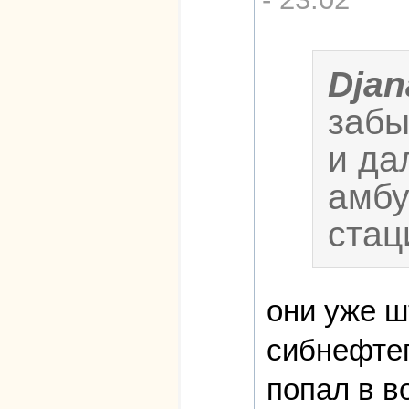
Djan
забы
и да
амбу
стац
они уже ш
сибнефтеп
попал в в