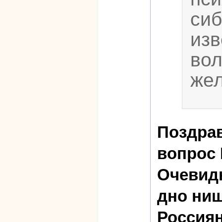
сиб
изв
вол
жел
Поздра
вопрос 
Очевидн
дно ни
Россиян