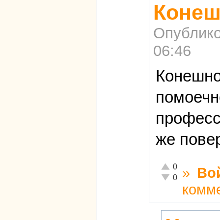
Конеш
Опублико
06:46
Конешно
помоечн
професс
же повер
Отлично!
0
»
Во
Неадекватно!
0
комм