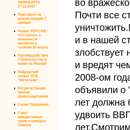
во вражеско
НЮРНБЕРГА
27.12.2007
Почти все с
Приходите на
демонстрацию 7
ноября!
уничтожить.
Проект РОССИЯ -
что сказать о
и в нашей с
законности
митингов и
гуляния 26 марта
злобствует 
Противодействие
строительству в
и вредят че
парке на Ямской
Рейдерский
2008-ом год
захват ТСЖ
"Метелево"
объявили о 
Росрегистрация
против
правозащитников
лет должна
Снова Прудников.
удвоить ВВП
Совет
инициативных
групп и граждан
лет.Смотрим
Тюмени