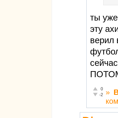
ты уже
эту ах
верил 
футбол
сейчас
ПОТОМ
Отлично!
0
»
Неадекватно!
-2
ко