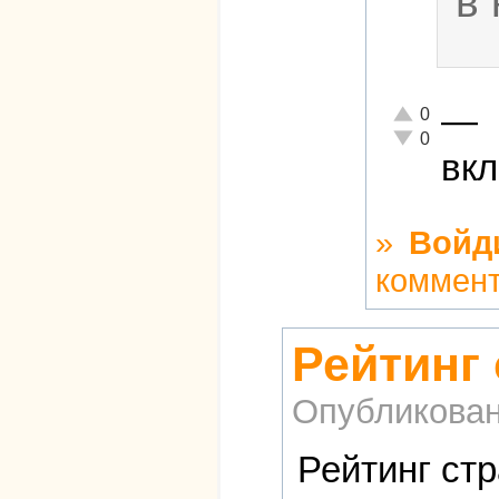
в 
—
Отлично!
0
Неадекватно!
0
вкл
»
Войд
коммен
Рейтинг
Опубликова
Рейтинг стр