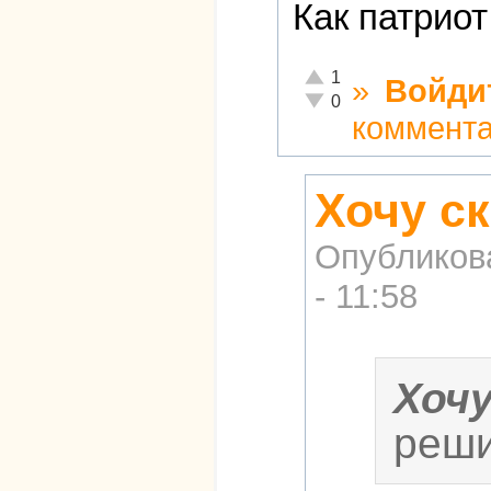
Как патриот
Отлично!
1
»
Войди
Неадекватно!
0
коммент
Хочу ск
Опубликов
- 11:58
Хоч
реши