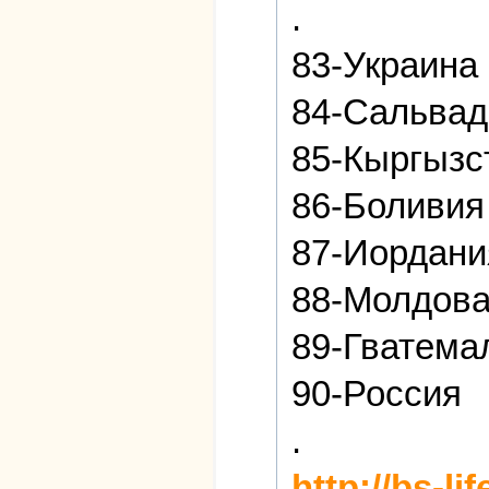
.
83-Украина
84-Сальвад
85-Кыргызс
86-Боливия
87-Иордани
88-Молдов
89-Гватема
90-Россия
.
http://bs-l