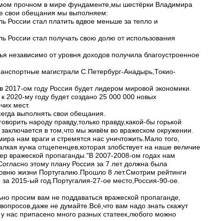
амом прочном в мире фундаменте,мы шестёрки Владимира
е свои обещания мы выполняем:
ль России стал платить вдвое меньше за тепло и
ель России стал получать свою долю от использования
мья независимо от уровня доходов получила благоустроенное
ранспортные магистрали С.Петербург-Анадырь,Токио-
в 2017-ом году Россия будет лидером мировой экономики.
 к 2020-му году будет создано 25 000 000 новых
чих мест.
сегда выполнять свои обещания.
говорить народу правду,только правду,какой-бы горькой
 заключается в том,что мы живём во вражеском окружении.
мира нам враги и стремятся нас уничтожить.Мало того,
алкая кучка отщепенцев,которая злобствует на наше величие
мер вражеской пропаганды."В 2007-2008-ом годах нам
Согласно этому плану Россия за 7 лет должна была
ровню жизни Португалию.Прошло 8 лет.Смотрим рейтинги
 за 2015-ый год.Португалия-27-ое место,Россия-90-ое.
ьно просим вам не поддаваться вражеской пропаганде,
вопросов,даже не думайте.Всё,что вам надо знать скажут
 у нас припасено много разных статеек,любого можно