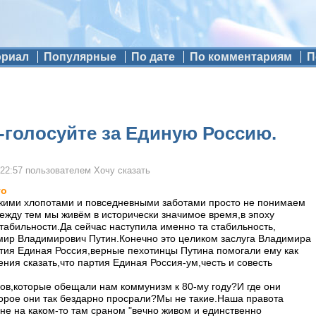
ориал
Популярные
По дате
По комментариям
П
голосуйте за Единую Россию.
 22:57
пользователем
Хочу сказать
го
кими хлопотами и повседневными заботами просто не понимаем
ежду тем мы живём в исторически значимое время,в эпоху
табильности.Да сейчас наступила именно та стабильность,
ир Владимирович Путин.Конечно это целиком заслуга Владимира
тия Единая Россия,верные пехотинцы Путина помогали ему как
ния сказать,что партия Единая Россия-ум,честь и совесть
ов,которые обещали нам коммунизм к 80-му году?И где они
торое они так бездарно просрали?Мы не такие.Наша правота
не на каком-то там сраном "вечно живом и единственно