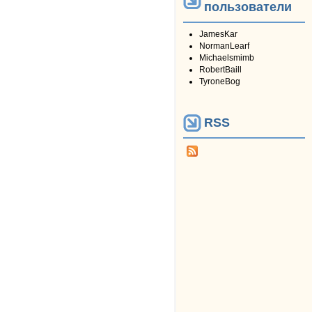
пользователи
JamesKar
NormanLearf
Michaelsmimb
RobertBaill
TyroneBog
RSS