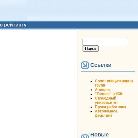
о рейтингу
Форма поиска
Поиск
Ссылки
Совет инициативных
групп
А-песни
"Голоса" в ЖЖ
Свободный
университет
Права работника
Автономное
Действие
Новые