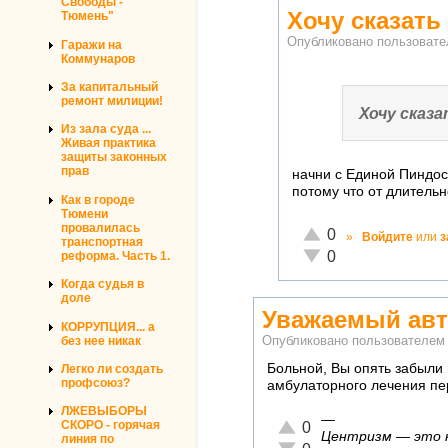
Свободы -
Хочу сказать
Тюмень"
Опубликовано пользоват
Гаражи на
Коммунаров
За капитальный
ремонт милиции!
Хочу сказ
Из зала суда ...
Живая практика
защиты законных
прав
начни с Единой Пиндос
потому что от длитель
Как в городе
Тюмени
провалилась
Отлично!
0
»
Войдите
или
з
транспортная
Неадекватно!
0
реформа. Часть 1.
Когда судья в
доле
Уважаемый авт
КОРРУПЦИЯ... а
без нее никак
Опубликовано пользователе
Больной, Вы опять забыли 
Легко ли создать
профсоюз?
амбулаторного лечения пе
ЛЖЕВЫБОРЫ
—
Отлично!
СКОРО - горячая
0
Центризм — это ко
линия по
Неадекватно!