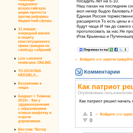
посадить лет на 5-10.
поддержат
Наш пахан на последнем сх
всероссийскую
мол нехер быдло баловать.
акцию протеста
Единая Россия торжественно
против реформы
бюджетной сферы
расширятся.То есть цены и н
будут чаще.И так до самого
31 января
проголосовать за нас.Не пр
очередной митинг
Итак Крымнаш и Путиннашп
в защиту
конституционного
права граждан на
своблду собраний
Live comment
»
Войдите
или
зарегистрируйте
moderator. ONLINE.
Комментарии
TO OSTATNIA
NEDZIELA...
Беззаконие в
Как патриот ре
лицах
Опубликовано пользователе
Бюджет г. Тюмени
2010г. - Как у
Как патриот решил начать 
здравоохранения
с образованием
Отлично!
отняли конфетку и
1
»
Войдите
или
заре
отдали
Неадекватно!
0
дорожникам.
Вестник "Ветер