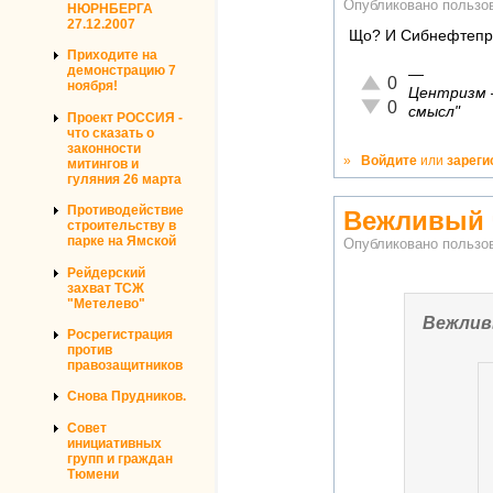
Опубликовано польз
НЮРНБЕРГА
27.12.2007
Що? И Сибнефтепро
Приходите на
демонстрацию 7
—
Отлично!
0
ноября!
Центризм —
Неадекватно!
0
смысл"
Проект РОССИЯ -
что сказать о
законности
»
Войдите
или
зареги
митингов и
гуляния 26 марта
Противодействие
Вежливый 
строительству в
парке на Ямской
Опубликовано польз
Рейдерский
захват ТСЖ
"Метелево"
Вежлив
Росрегистрация
против
правозащитников
Снова Прудников.
Совет
инициативных
групп и граждан
Тюмени