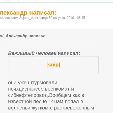
Александр написал:
льзователем
Svjatoi_Александр
30 августа, 2016 - 08:15
toi_Александр
написал:
Вежливый человек
написал:
[snip]
они уже штурмовали
психдиспансер,военкомат и
сибнефтепровод.Вообщем как в
известной песне-"к нам попал в
волненьи жутком,с растревоженным