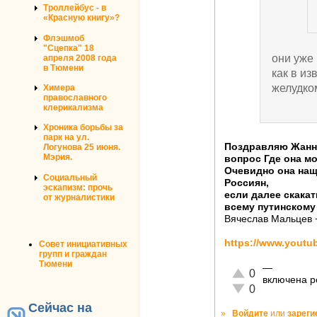
Троллейбус - в
«Красную книгу»?
Флэшмоб
"Сцепка" 18
они уже
апреля 2008 года
в Тюмени
как в и
желудком
Химера
православного
клерикализма
Хроника борьбы за
парк на ул.
Поздравляю Жанн
Логунова 25 июня.
Мэрия.
вопрос Где она м
Очевидно она нащ
Социальный
Россиян,
эскапизм: прочь
если далее скакат
от журналистики
всему путинскому
Вячеслав Мальцев 
https://www.youtu
Совет инициативных
групп и граждан
Тюмени
—
Отлично!
0
включена р
Неадекватно!
0
Сейчас на
»
Войдите
или
зареги