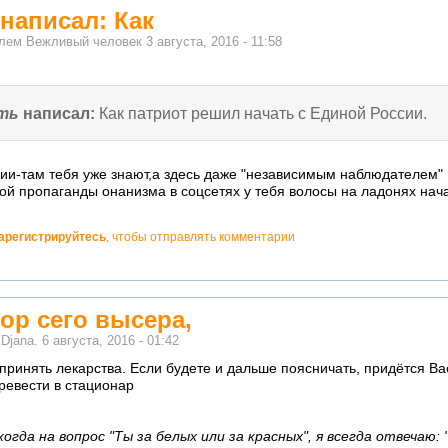
 написал: Как
елем
Вежливый человек
3 августа, 2016 - 11:58
ать
написал:
Как патриот решил начать с Единой России.
ии-там тебя уже знают,а здесь даже "независимым наблюдателем" 
ной пропаганды онанизма в соцсетях у тебя волосы на ладонях нач
арегистрируйтесь
, чтобы отправлять комментарии
ор сего высера,
м
Djana.
6 августа, 2016 - 01:42
принять лекарства. Если будете и дальше поясничать, придётся Ва
ревести в стационар
гда на вопрос "Ты за белых или за красных", я всегда отвечаю: 