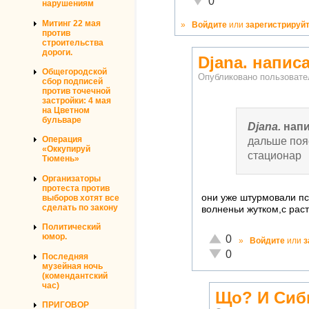
0
нарушениям
Митинг 22 мая
»
Войдите
или
зарегистрируй
против
строительства
дороги.
Djana. напис
Общегородской
Опубликовано пользоват
сбор подписей
против точечной
застройки: 4 мая
на Цветном
бульваре
Djana.
напи
дальше поя
Операция
«Оккупируй
стационар
Тюмень»
Организаторы
протеста против
они уже штурмовали пс
выборов хотят все
сделать по закону
волненьи жутком,с рас
Политический
Отлично!
юмор.
0
»
Войдите
или
з
Неадекватно!
0
Последняя
музейная ночь
(комендантский
час)
Що? И Сиб
ПРИГОВОР