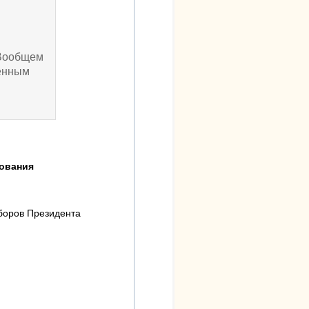
.Вообщем
женным
вования
боров Президента