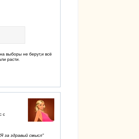
на выборы не берут,и всё
али расти.
с с
"Я за здравый смысл"