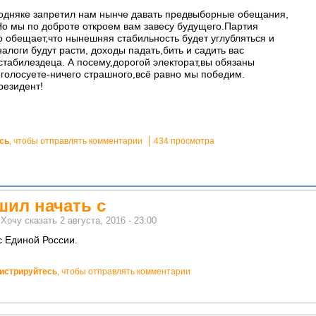
одняке запретил нам нынче давать предвыборные обещания,
Но мы по доброте откроем вам завесу будущего.Партия
 обещает,что нынешняя стабильность будет углубляться и
алоги будут расти, доходы падать,бить и садить вас
 стабилездеца. А посему,дорогой электорат,вы обязаны
оголосуете-ничего страшного,всё равно мы победим.
резидент!
сь
, чтобы отправлять комментарии
434 просмотра
шил начать с
м
Хочу сказать
2 августа, 2016 - 23:00
с Единой России.
гистрируйтесь
, чтобы отправлять комментарии