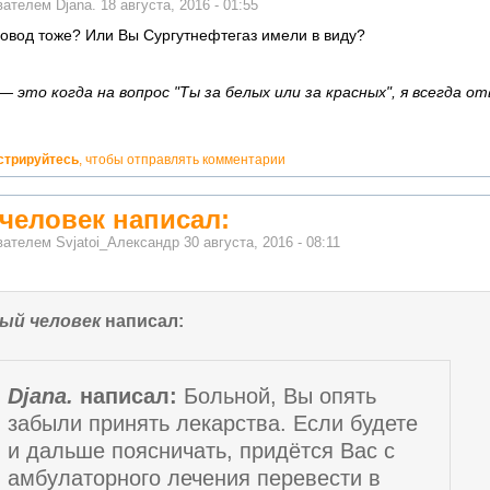
ователем
Djana.
18 августа, 2016 - 01:55
вод тоже? Или Вы Сургутнефтегаз имели в виду?
 это когда на вопрос "Ты за белых или за красных", я всегда от
стрируйтесь
, чтобы отправлять комментарии
человек написал:
ователем
Svjatoi_Александр
30 августа, 2016 - 08:11
ый человек
написал:
Djana.
написал:
Больной, Вы опять
забыли принять лекарства. Если будете
и дальше поясничать, придётся Вас с
амбулаторного лечения перевести в