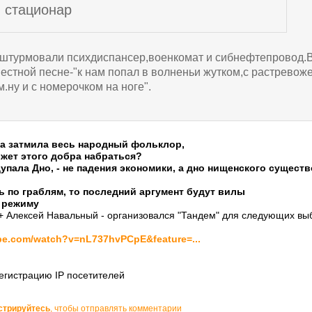
стационар
 штурмовали психдиспансер,военкомат и сибнефтепровод
звестной песне-"к нам попал в волненьи жутком,с растрево
.ну и с номерочком на ноге".
а затмила весь народный фольклор,
ожет этого добра набраться?
упала Дно, - не падения экономики, а дно нищенского сущест
ь по граблям, то последний аргумент будут вилы
 режиму
+ Алексей Навальный - организовался "Тандем" для следующих вы
be.com/watch?v=nL737hvPCpE&feature=...
егистрацию IP посетителей
стрируйтесь
, чтобы отправлять комментарии