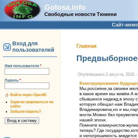
Golosa.info
Свободные новости Тюмени
Дополнительное меню
Сайт-мем
Вход для
Вы здесь
Главная
пользователей
Предвыборное-
Имя пользователя
*
Опубликовано
2 августа, 2016 -
Пароль
*
Конструирование будуще
Мы,россияне,за своими мел
в какое время мы живём.А м
Войти через OpenID
сбывшихся надежд,в эпоху с
Зарегистрироваться на
которую обещал нам Владим
сайте
Владимировича,но и мы,пар
Забыли пароль?
могли.Можно без преувеличе
нашей эпохи.
Помните коммунистов-жулик
теперь?.Где государство,ко
и непогрешимость зиждется 