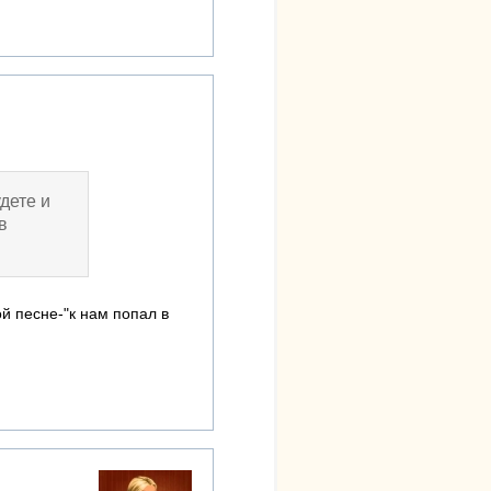
дете и
в
й песне-"к нам попал в