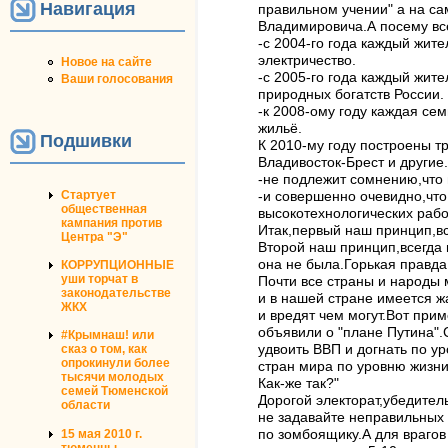
Навигация
правильном учении" а на с
Владимировича.А посему вс
-с 2004-го года каждый жите
электричество.
Новое на сайте
-с 2005-го года каждый жит
Ваши голосования
природных богатств России.
-к 2008-ому году каждая се
жильё.
Подшивки
К 2010-му году построены т
Владивосток-Брест и другие.
-не подлежит сомнению,что 
Стартует
-и совершенно очевидно,что
общественная
высокотехнологических рабо
кампания против
Итак,первый наш принцип,в
Центра "Э"
Второй наш принцип,всегда 
она не была.Горькая правда
КОРРУПЦИОННЫЕ
уши торчат в
Почти все страны и народы 
законодательстве
и в нашей стране имеется ж
ЖКХ
и вредят чем могут.Вот при
объявили о "плане Путина".
#Крымнаш! или
удвоить ВВП и догнать по у
сказ о том, как
опрокинули более
стран мира по уровню жизни
тысячи молодых
Как-же так?"
семей Тюменской
Дорогой электорат,убедител
области
не задавайте неправильных 
по зомбоящику.А для врагов
15 мая 2010 г.
тюменцы