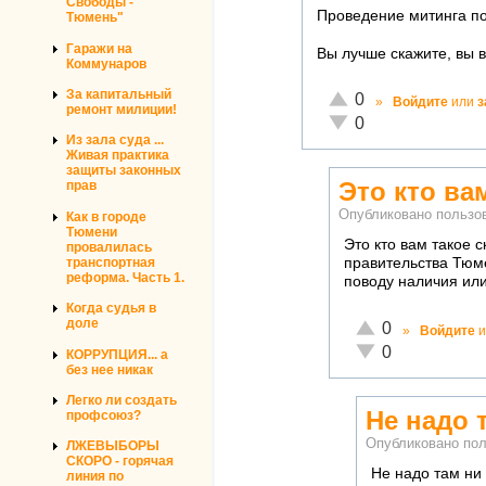
Свободы -
Проведение митинга по
Тюмень"
Гаражи на
Вы лучше скажите, вы 
Коммунаров
За капитальный
Отлично!
0
»
Войдите
или
з
ремонт милиции!
Неадекватно!
0
Из зала суда ...
Живая практика
защиты законных
Это кто ва
прав
Опубликовано польз
Как в городе
Тюмени
Это кто вам такое 
провалилась
транспортная
правительства Тюм
реформа. Часть 1.
поводу наличия или 
Когда судья в
доле
Отлично!
0
»
Войдите
и
Неадекватно!
0
КОРРУПЦИЯ... а
без нее никак
Легко ли создать
Не надо 
профсоюз?
Опубликовано по
ЛЖЕВЫБОРЫ
СКОРО - горячая
Не надо там ни 
линия по