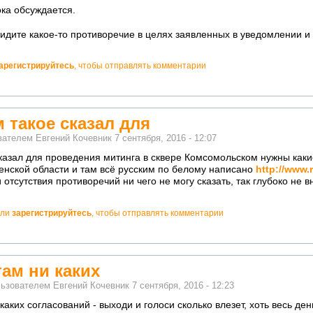
ка обсуждается.
видите какое-то противоречие в целях заявленных в уведомлении
арегистрируйтесь
, чтобы отправлять комментарии
м такое сказал для
ователем
Евгений Кочевник
7 сентября, 2016 - 12:07
сказал для проведения митинга в сквере Комсомольском нужны как
енской области и там всё русским по белому написано
http://www.
отсутствия противоречий ни чего не могу сказать, так глубоко не в
ли
зарегистрируйтесь
, чтобы отправлять комментарии
там ни каких
льзователем
Евгений Кочевник
7 сентября, 2016 - 12:23
каких согласований - выходи и голоси сколько влезет, хоть весь ден