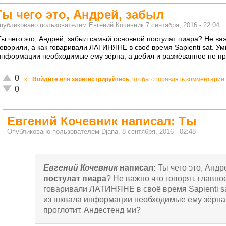
Ты чего это, Андрей, забыл
публиковано пользователем
Евгений Кочевник
7 сентября, 2016 - 22:04
Ты чего это, Андрей, забыл самый основной постулат пиара? Не важ
говорили, а как говаривали ЛАТИНЯНЕ в своё время Sapienti sat. У
информации необходимые ему зёрна, а дебил и разжёванное не пр
Отлично!
0
»
Войдите
или
зарегистрируйтесь
, чтобы отправлять комментарии
Неадекватно!
0
Евгений Кочевник написал: Ты
Опубликовано пользователем
Djana.
8 сентября, 2016 - 02:48
Евгений Кочевник
написал:
Ты чего это, Анд
постулат пиара
? Не важно что говорят, главное
говаривали ЛАТИНЯНЕ в своё время Sapienti sa
из шквала информации необходимые ему зёрна,
проглотит. Андестенд ми?