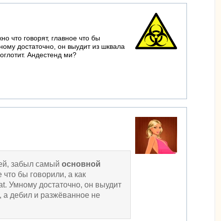
но что говорят, главное что бы
мному достаточно, он выудит из шквала
оглотит. Андестенд ми?
рей, забыл самый
основной
 что бы говорили, а как
t. Умному достаточно, он выудит
 а дебил и разжёванное не