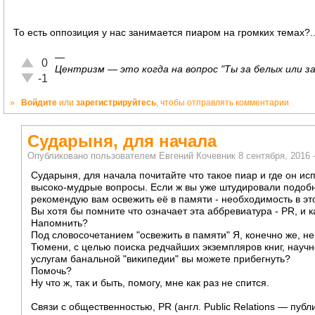
То есть оппозиция у нас занимается пиаром на громких темах?...
—
Отлично!
0
Центризм — это когда на вопрос "Ты за белых или за 
Неадекватно!
-1
»
Войдите
или
зарегистрируйтесь
, чтобы отправлять комментарии
Сударыня, для начала
Опубликовано пользователем
Евгений Кочевник
8 сентября, 2016 
Сударыня, для начала почитайте что такое пиар и где он исп
высоко-мудрые вопросы. Если ж вы уже штудировали подобн
рекомендую вам освежить её в памяти - необходимость в э
Вы хотя бы помните что означает эта аббревиатура - PR, и
Напомнить?
Под словосочетанием "освежить в памяти" Я, конечно же, не
Тюмени, с целью поиска редчайших экземпляров книг, научного
услугам банальной "википедии" вы можете прибегнуть?
Помочь?
Ну что ж, так и быть, помогу, мне как раз не спится.
Связи с общественностью, PR (англ. Public Relations — пуб