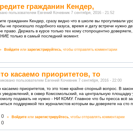
редите гражданин Кендер,
вано пользователем
Евгений Кочевник
7 сентября, 2016 - 21:52
ите гражданин Кендер, сразу видно что в школе вы прогуливали ур
о бы не произошло подобного казуса, время и дату встречи нужно д
ое право. Держать в курсе только тех кому стопроцентно доверяе
ИЕ только в самый последний момент.
о!
»
Войдите
или
зарегистрируйтесь
, чтобы отправлять комментарии
ватно!
что касаемо приоритетов, то
иковано пользователем
Евгений Кочевник
7 сентября, 2016 - 22:00
о касаемо приоритетов, то это тоже крайне спорный вопрос. В зако
х уведомлений, в сквер Комсомольский, на центральную площадку
омолу подавать не нужно - НИ КОМУ. Главное что бы пресса всё за
читься поддержкой тех журналистов которым вы доверяете на сто 
лично!
0
»
Войдите
или
зарегистрируйтесь
, чтобы отправлять комментарии
адекватно!
0