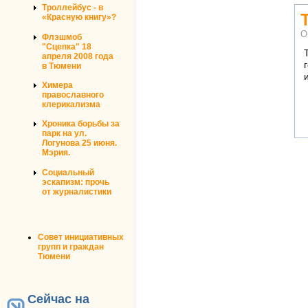
Троллейбус - в
«Красную книгу»?
О
Флэшмоб
"Сцепка" 18
апреля 2008 года
в Тюмени
Химера
православного
клерикализма
Хроника борьбы за
парк на ул.
Логунова 25 июня.
Мэрия.
Социальный
эскапизм: прочь
от журналистики
Совет инициативных
групп и граждан
Тюмени
Сейчас на