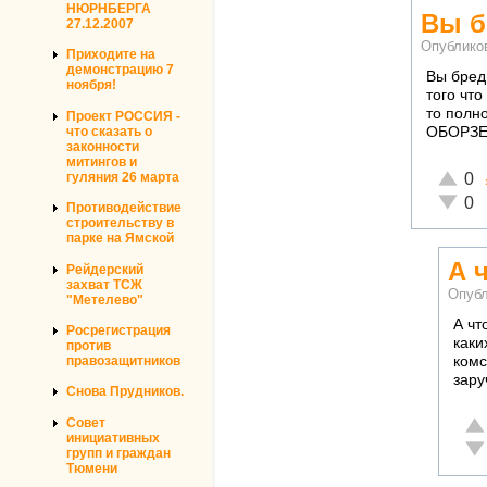
НЮРНБЕРГА
Вы б
27.12.2007
Опублико
Приходите на
демонстрацию 7
Вы бред
ноября!
того чт
то полн
Проект РОССИЯ -
что сказать о
ОБОРЗЕН
законности
митингов и
Отличн
гуляния 26 марта
0
Неадек
0
Противодействие
строительству в
парке на Ямской
А 
Рейдерский
захват ТСЖ
Опубл
"Метелево"
А чт
Росрегистрация
каки
против
комс
правозащитников
зару
Снова Прудников.
От
Совет
инициативных
Не
групп и граждан
Тюмени