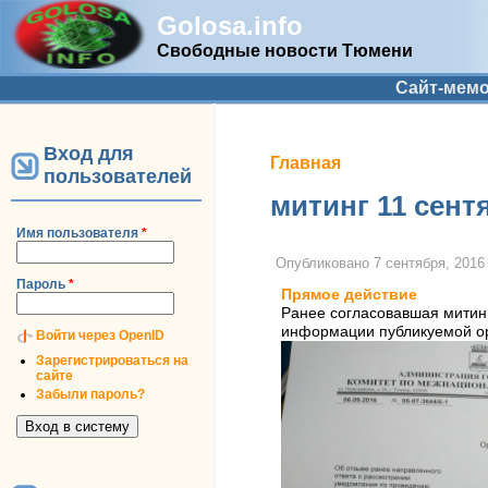
Golosa.info
Свободные новости Тюмени
Дополнительное меню
Сайт-мем
Вход для
Вы здесь
Главная
пользователей
митинг 11 сент
Имя пользователя
*
Опубликовано
7 сентября, 2016 
Пароль
*
Прямое действие
Ранее согласовавшая митинг
информации публикуемой ор
Войти через OpenID
Зарегистрироваться на
сайте
Забыли пароль?