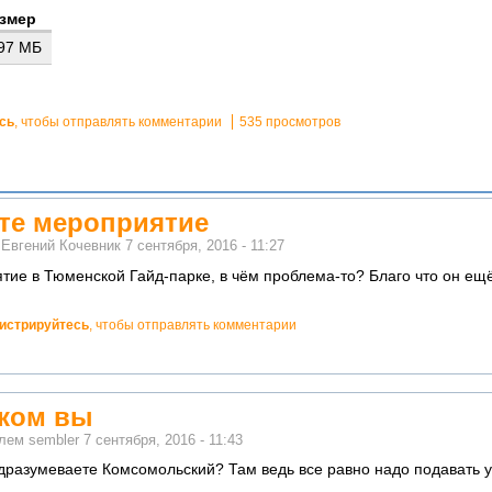
змер
.97 МБ
сь
, чтобы отправлять комментарии
535 просмотров
ите мероприятие
м
Евгений Кочевник
7 сентября, 2016 - 11:27
тие в Тюменской Гайд-парке, в чём проблема-то? Благо что он ещ
гистрируйтесь
, чтобы отправлять комментарии
рком вы
елем
sembler
7 сентября, 2016 - 11:43
дразумеваете Комсомольский? Там ведь все равно надо подавать 