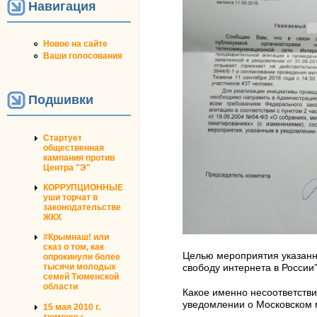
Навигация
Новое на сайте
Ваши голосования
Подшивки
Стартует
общественная
кампания против
Центра "Э"
КОРРУПЦИОННЫЕ
уши торчат в
законодательстве
ЖКХ
#Крымнаш! или
сказ о том, как
Целью мероприятия указанно
опрокинули более
тысячи молодых
свободу интернета в России”
семей Тюменской
области
Какое именно несоответстви
уведомлении о Московском м
15 мая 2010 г.
тюменцы