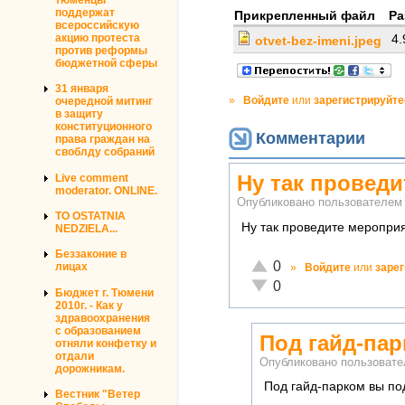
поддержат
Прикрепленный файл
Ра
всероссийскую
акцию протеста
4
otvet-bez-imeni.jpeg
против реформы
бюджетной сферы
31 января
»
Войдите
или
зарегистрируйте
очередной митинг
в защиту
конституционного
Комментарии
права граждан на
своблду собраний
Ну так провед
Live comment
moderator. ONLINE.
Опубликовано пользователе
TO OSTATNIA
Ну так проведите мероприя
NEDZIELA...
Беззаконие в
Отлично!
0
лицах
»
Войдите
или
заре
Неадекватно!
0
Бюджет г. Тюмени
2010г. - Как у
здравоохранения
с образованием
Под гайд-па
отняли конфетку и
отдали
Опубликовано пользоват
дорожникам.
Под гайд-парком вы по
Вестник "Ветер