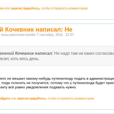
ите
или
зарегистрируйтесь
, чтобы отправлять комментарии
й Кочевник написал: Не
о пользователем
kender
7 сентября, 2016 - 21:07
вгений Кочевник
написал:
Не надо там ни каких согласов
лезет, хоть весь день.
икто не мешает какому-нибудь путинюгенду подать в администраци
И тогда голосить не получится, потому что у путинюгенда будет прио
факту всё равно уведомления подавать нужно.
ойдите
или
зарегистрируйтесь
, чтобы отправлять комментарии
но!