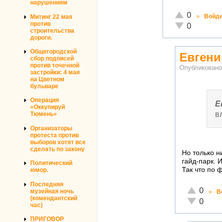
нарушениям
Отлично!
0
»
Войд
Митинг 22 мая
против
Неадекватно!
0
строительства
дороги.
Общегородской
Евгени
сбор подписей
против точечной
Опубликован
застройки: 4 мая
на Цветном
бульваре
Операция
Е
«Оккупируй
в
Тюмень»
Организаторы
протеста против
выборов хотят все
сделать по закону
Но только н
гайд-парк. 
Политический
Так что по 
юмор.
Последняя
Отлично!
0
музейная ночь
»
В
(комендантский
Неадекват
0
час)
ПРИГОВОР