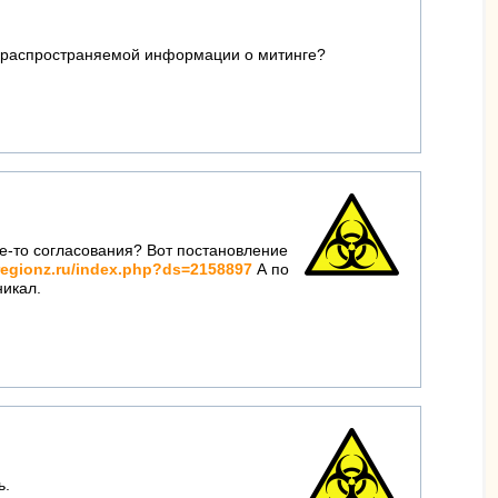
 и распространяемой информации о митинге?
ие-то согласования? Вот постановление
regionz.ru/index.php?ds=2158897
А по
никал.
ь.