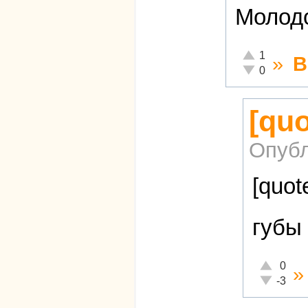
Молодо
Отлично!
1
»
В
Неадекватно!
0
[qu
Опубл
[quot
губы
Отлично!
0
Неадекват
-3