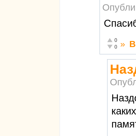
Опубли
Спасиб
Отлично!
0
»
В
Неадекватно!
0
Наз
Опубл
Назд
каки
памя