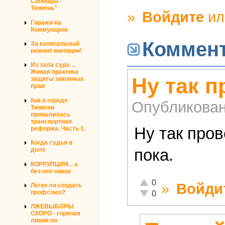
Свободы -
Тюмень"
»
Войдите
и
Гаражи на
Коммунаров
Коммен
За капитальный
ремонт милиции!
Из зала суда ...
Живая практика
Ну так 
защиты законных
прав
Как в городе
Опубликова
Тюмени
провалилась
транспортная
Ну так про
реформа. Часть 1.
Когда судья в
пока.
доле
КОРРУПЦИЯ... а
без нее никак
Отлично!
0
»
Войди
Легко ли создать
Неадекватно!
профсоюз?
0
ЛЖЕВЫБОРЫ
СКОРО - горячая
линия по