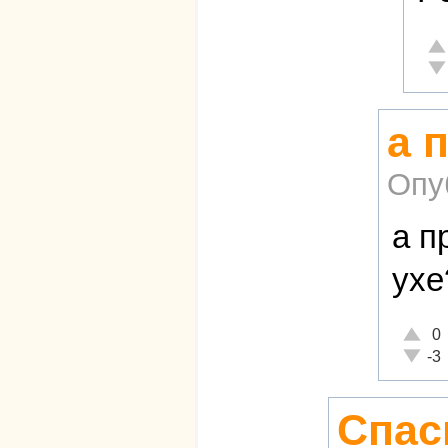
От
Не
а 
Опу
а п
ухе
Отличн
0
Неадек
-3
Спас