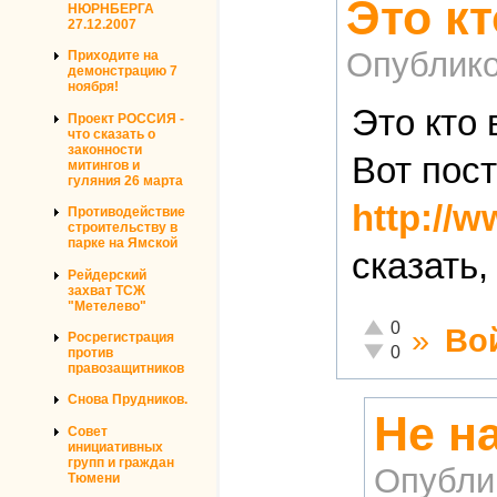
Это кт
НЮРНБЕРГА
27.12.2007
Опублико
Приходите на
демонстрацию 7
ноября!
Это кто
Проект РОССИЯ -
что сказать о
законности
Вот пос
митингов и
гуляния 26 марта
http://
Противодействие
строительству в
парке на Ямской
сказать,
Рейдерский
захват ТСЖ
"Метелево"
Отлично!
0
»
Во
Росрегистрация
Неадекватно!
0
против
правозащитников
Снова Прудников.
Не н
Совет
инициативных
групп и граждан
Опубли
Тюмени