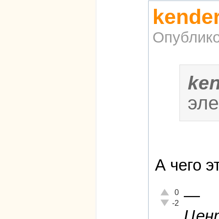
kende
Опублико
ke
эле
А чего э
—
Отлично!
0
Неадекватно!
-2
Цент