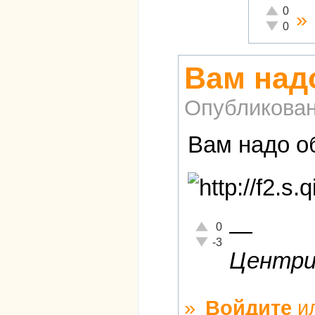
Отлично!
0
»
Неадекват
0
Вам над
Опубликова
Вам надо об
—
Отлично!
0
Неадекватно!
-3
Центриз
»
Войдите
и