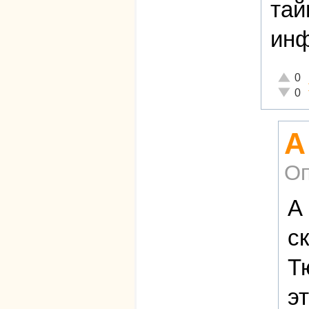
тай
инф
Отличн
0
Неадек
0
А
Оп
А
с
Т
э