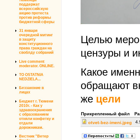
поддержат
всероссийскую
акцию протеста
против реформы
бюджетной сферы
31 января
очередной митинг
Целью мероп
в защиту
конституционного
права граждан на
цензуры и и
своблду собраний
Live comment
moderator. ONLINE.
Какое именн
TO OSTATNIA
NEDZIELA...
обращают вн
Беззаконие в
лицах
же
цели
Бюджет г. Тюмени
2010г. - Как у
здравоохранения
Прикрепленный файл
Ра
с образованием
отняли конфетку и
4
otvet-bez-imeni.jpeg
отдали
дорожникам.
Вестник "Ветер