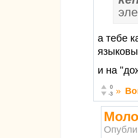
эле
а тебе к
языковы
и на "до
Отлично!
0
»
Во
Неадекватно!
-3
Моло
Опубли