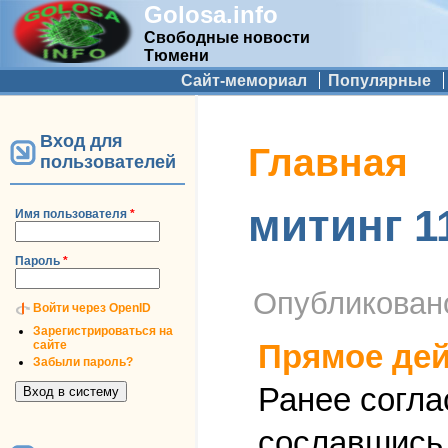
Golosa.info
Свободные новости
Тюмени
Дополнительное меню
Сайт-мемориал
Популярные
Вход для
Вы здесь
Главная
пользователей
митинг 1
Имя пользователя
*
Пароль
*
Опубликова
Войти через OpenID
Зарегистрироваться на
сайте
Прямое дей
Забыли пароль?
Ранее согла
сославшись 