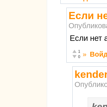
Если не
Опубликов
Если нет 
Отлично!
1
»
Войд
Неадекватно!
0
kende
Опублико
ke