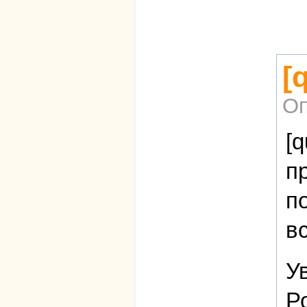
[
Оп
[
п
п
в
У
Р