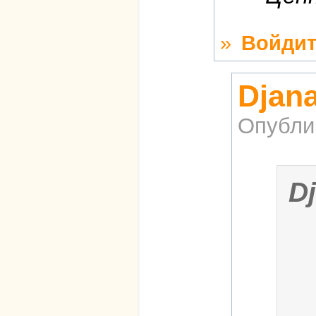
»
Войдит
Djana
Опубли
D