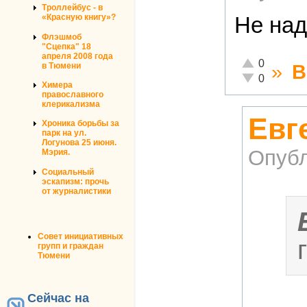
Троллейбус - в
«Красную книгу»?
Не над
Флэшмоб
"Сцепка" 18
апреля 2008 года
Отлично!
0
»
В
в Тюмени
Неадекватно!
0
Химера
православного
клерикализма
Евг
Хроника борьбы за
парк на ул.
Логунова 25 июня.
Опубл
Мэрия.
Социальный
эскапизм: прочь
от журналистики
Совет инициативных
групп и граждан
Тюмени
Сейчас на