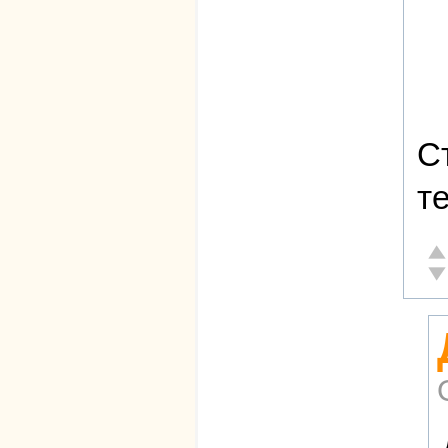
С
те
От
Не