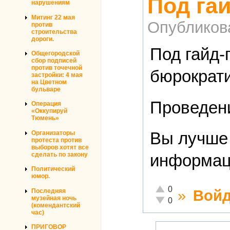
Под га
нарушениям
Митинг 22 мая
Опубликов
против
строительства
дороги.
Под гайд-
Общегородской
сбор подписей
против точечной
бюрократи
застройки: 4 мая
на Цветном
бульваре
Проведени
Операция
«Оккупируй
Тюмень»
Вы лучше 
Организаторы
протеста против
выборов хотят все
сделать по закону
информац
Политический
юмор.
Отлично!
0
»
Войд
Последняя
музейная ночь
Неадекватно!
0
(комендантский
час)
ПРИГОВОР