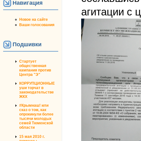
Навигация
агитации с 
Новое на сайте
Ваши голосования
Подшивки
Стартует
общественная
кампания против
Центра "Э"
КОРРУПЦИОННЫЕ
уши торчат в
законодательстве
ЖКХ
#Крымнаш! или
сказ о том, как
опрокинули более
тысячи молодых
семей Тюменской
области
15 мая 2010 г.
тюменцы