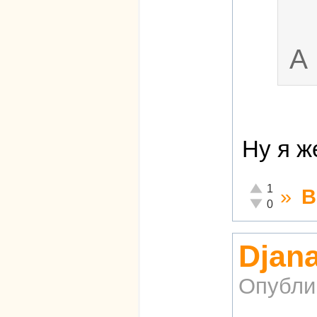
А 
Ну я ж
Отлично!
1
»
В
Неадекватно!
0
Djana
Опубли