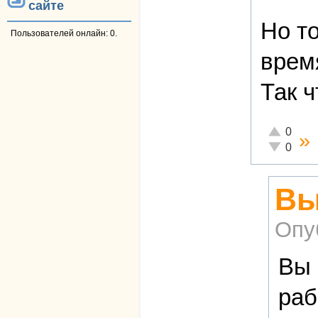
сайте
Но т
Пользователей онлайн: 0.
время
Так 
Отлично!
0
»
Неадекват
0
Вы
Опу
Вы 
раб