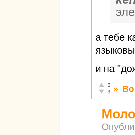
эле
а тебе к
языковы
и на "до
Отлично!
0
»
Во
Неадекватно!
-3
Моло
Опубли