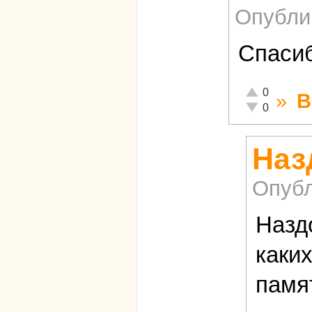
Опубли
Спасиб
Отлично!
0
»
В
Неадекватно!
0
Наз
Опубл
Назд
каки
памя