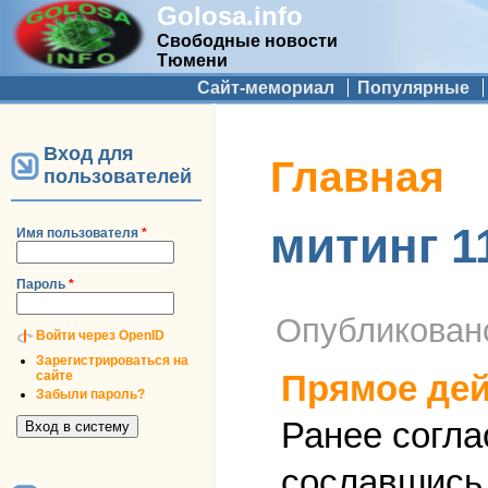
Golosa.info
Свободные новости
Тюмени
Дополнительное меню
Сайт-мемориал
Популярные
Вход для
Вы здесь
Главная
пользователей
митинг 1
Имя пользователя
*
Пароль
*
Опубликова
Войти через OpenID
Зарегистрироваться на
сайте
Прямое дей
Забыли пароль?
Ранее согла
сославшись 