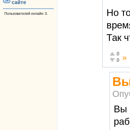
сайте
Но т
Пользователей онлайн: 0.
время
Так 
Отлично!
0
»
Неадекват
0
Вы
Опу
Вы 
раб