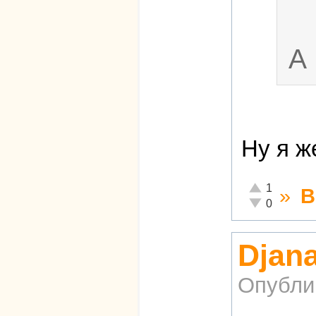
А 
Ну я ж
Отлично!
1
»
В
Неадекватно!
0
Djana
Опубли