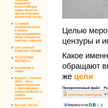
поддержат
всероссийскую
акцию протеста
против реформы
бюджетной сферы
31 января
очередной митинг
Целью мероп
в защиту
конституционного
права граждан на
цензуры и и
своблду собраний
Live comment
moderator. ONLINE.
Какое именн
TO OSTATNIA
NEDZIELA...
обращают вн
Беззаконие в
лицах
же
цели
Бюджет г. Тюмени
2010г. - Как у
здравоохранения
Прикрепленный файл
Ра
с образованием
отняли конфетку и
4
otvet-bez-imeni.jpeg
отдали
дорожникам.
Вестник "Ветер