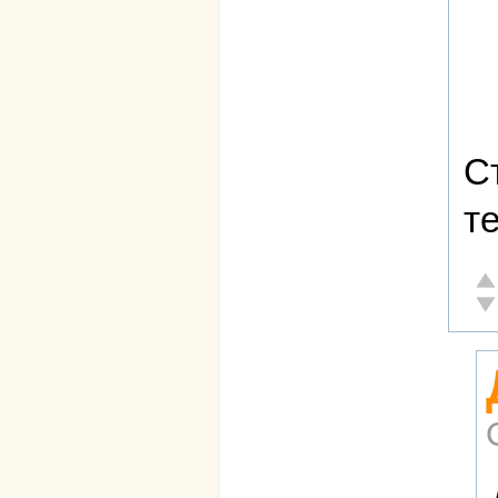
С
те
От
Не