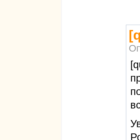
[
Оп
[
п
п
в
У
Р