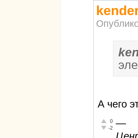
kende
Опублико
ke
эле
А чего э
—
Отлично!
0
Неадекватно!
-2
Цент