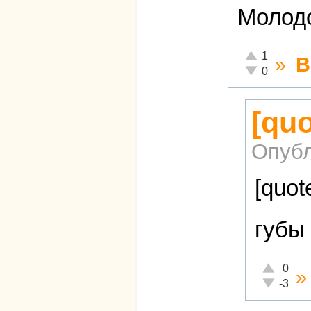
Молодо
Отлично!
1
»
В
Неадекватно!
0
[qu
Опубл
[quot
губы
Отлично!
0
Неадекват
-3