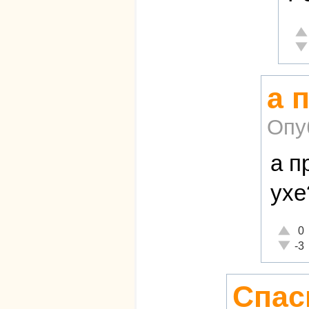
От
Не
а 
Опу
а п
ухе
Отличн
0
Неадек
-3
Спас