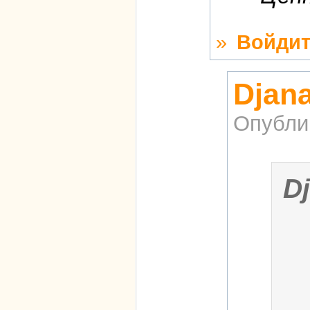
»
Войдит
Djana
Опубли
D