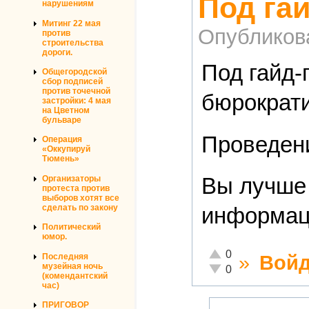
Под га
нарушениям
Митинг 22 мая
Опубликов
против
строительства
дороги.
Под гайд-
Общегородской
сбор подписей
против точечной
бюрократи
застройки: 4 мая
на Цветном
бульваре
Проведени
Операция
«Оккупируй
Тюмень»
Вы лучше 
Организаторы
протеста против
выборов хотят все
сделать по закону
информац
Политический
юмор.
Отлично!
0
»
Войд
Последняя
музейная ночь
Неадекватно!
0
(комендантский
час)
ПРИГОВОР