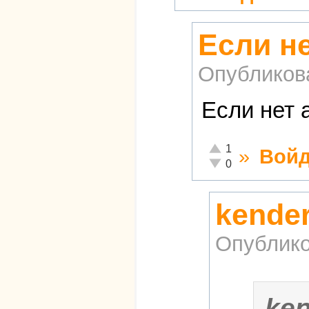
Если не
Опубликов
Если нет 
Отлично!
1
»
Войд
Неадекватно!
0
kende
Опублико
ke