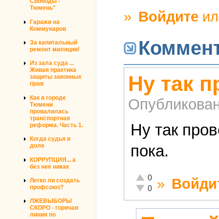
Свободы -
Тюмень"
»
Войдите
и
Гаражи на
Коммунаров
Коммен
За капитальный
ремонт милиции!
Из зала суда ...
Живая практика
Ну так 
защиты законных
прав
Как в городе
Опубликова
Тюмени
провалилась
транспортная
Ну так про
реформа. Часть 1.
Когда судья в
пока.
доле
КОРРУПЦИЯ... а
без нее никак
Отлично!
0
»
Войди
Легко ли создать
Неадекватно!
профсоюз?
0
ЛЖЕВЫБОРЫ
СКОРО - горячая
линия по