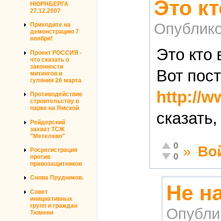
Это кт
НЮРНБЕРГА
27.12.2007
Опублико
Приходите на
демонстрацию 7
ноября!
Это кто
Проект РОССИЯ -
что сказать о
законности
Вот пос
митингов и
гуляния 26 марта
http://
Противодействие
строительству в
парке на Ямской
сказать,
Рейдерский
захват ТСЖ
"Метелево"
Отлично!
0
»
Во
Росрегистрация
Неадекватно!
0
против
правозащитников
Снова Прудников.
Не н
Совет
инициативных
групп и граждан
Опубли
Тюмени