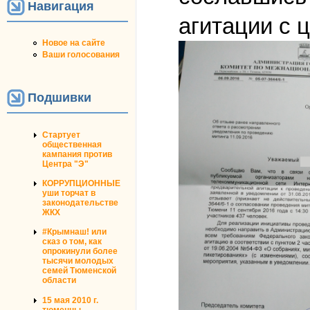
Навигация
агитации с 
Новое на сайте
Ваши голосования
Подшивки
Стартует
общественная
кампания против
Центра "Э"
КОРРУПЦИОННЫЕ
уши торчат в
законодательстве
ЖКХ
#Крымнаш! или
сказ о том, как
опрокинули более
тысячи молодых
семей Тюменской
области
15 мая 2010 г.
тюменцы