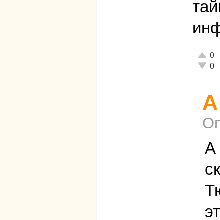
тай
инф
Отличн
0
Неадек
0
А
Оп
А
с
Т
э