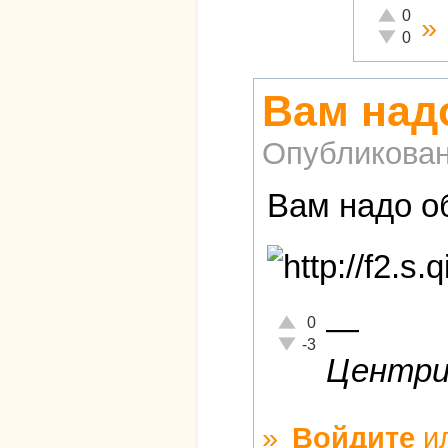
Отлично!
0
»
Неадекват
0
Вам над
Опубликова
Вам надо об
—
Отлично!
0
Неадекватно!
-3
Центриз
»
Войдите
и