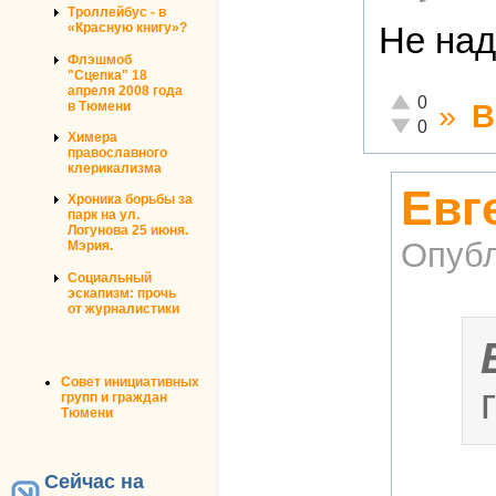
Троллейбус - в
«Красную книгу»?
Не над
Флэшмоб
"Сцепка" 18
апреля 2008 года
Отлично!
0
»
В
в Тюмени
Неадекватно!
0
Химера
православного
клерикализма
Евг
Хроника борьбы за
парк на ул.
Логунова 25 июня.
Опубл
Мэрия.
Социальный
эскапизм: прочь
от журналистики
Совет инициативных
групп и граждан
Тюмени
Сейчас на