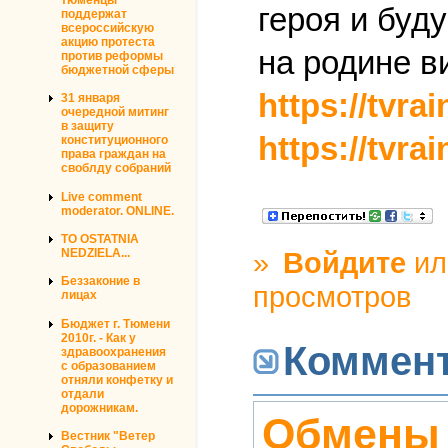
героя и буд
поддержат
всероссийскую
акцию протеста
на родине в
против реформы
бюджетной сферы
https://tvra
31 января
очередной митинг
в защиту
https://tvr
конституционного
права граждан на
своблду собраний
Live comment
moderator. ONLINE.
TO OSTATNIA
NEDZIELA...
»
Войдите
и
Беззаконие в
просмотров
лицах
Бюджет г. Тюмени
2010г. - Как у
Коммен
здравоохранения
с образованием
отняли конфетку и
отдали
дорожникам.
Обмены 
Вестник "Ветер