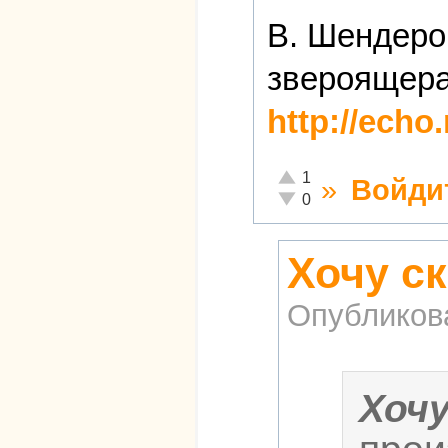
В. Шендеро
звероящера,
http://ech
Отлично!
1
»
Войди
Неадекватно!
0
Хочу ск
Опубликов
Хоч