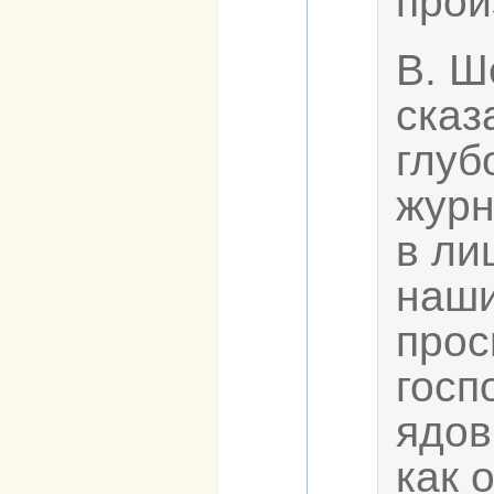
про
В. Ш
сказ
глуб
журн
в ли
наши
прос
госп
ядов
как 