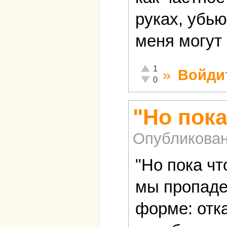
руках, убью
меня могут 
Отлично!
1
»
Войди
Неадекватно!
0
"Но пок
Опубликова
"Но пока чт
мы пропадем
форме: отк