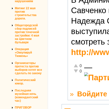
нарушениям
Савченко 
Митинг 22 мая
против
строительства
Надежда 
дороги.
Общегородской
выступила
сбор подписей
против точечной
застройки: 4 мая
смотреть 
на Цветном
бульваре
Операция
http://ww
«Оккупируй
Тюмень»
Организаторы
—
Отлично!
0
протеста против
выборов хотят все
Неадекватно!
0
сделать по закону
Политический
юмор.
Последняя
»
Войдите
музейная ночь
(комендантский
час)
ПРИГОВОР