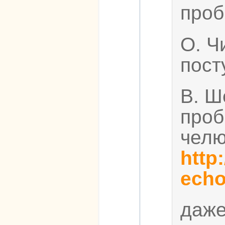
проб
О. Ч
пост
В. Ш
проб
челю
http
echo/
даже