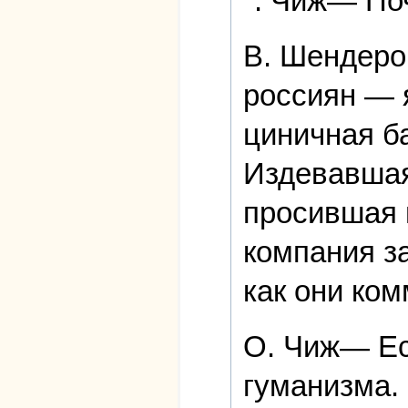
". Чиж― По
В. Шендеро
россиян — 
циничная б
Издевавшая
просившая 
компания з
как они ком
О. Чиж― Ест
гуманизма.