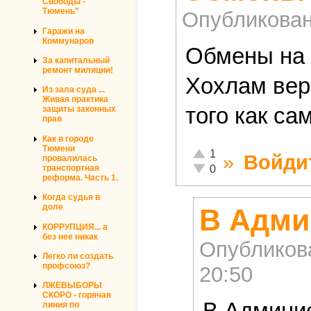
Свободы -
Тюмень"
Опубликова
Гаражи на
Коммунаров
Обмены на 
За капитальный
ремонт милиции!
Хохлам вери
Из зала суда ...
Живая практика
того как с
защиты законных
прав
Как в городе
Тюмени
Отлично!
1
»
Войди
провалилась
Неадекватно!
транспортная
0
реформа. Часть 1.
Когда судья в
доле
В Адми
КОРРУПЦИЯ... а
без нее никак
Опубликов
Легко ли создать
профсоюз?
20:50
ЛЖЕВЫБОРЫ
СКОРО - горячая
В Админис
линия по