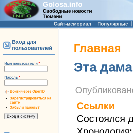
Golosa.info
Свободные новости
Тюмени
Дополнительное меню
Сайт-мемориал
Популярные
Вход для
Вы здесь
Главная
пользователей
Эта дама
Имя пользователя
*
Пароль
*
Опубликова
Войти через OpenID
Зарегистрироваться на
сайте
Ссылки
Забыли пароль?
Состоялся 
Хронология: 