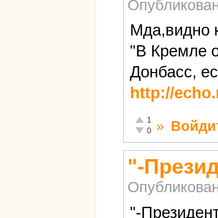
Опубликова
Мда,видно к
"В Кремле 
Донбасс, е
http://echo
Отлично!
1
»
Войди
Неадекватно!
0
"-Прези
Опубликова
"-Президен