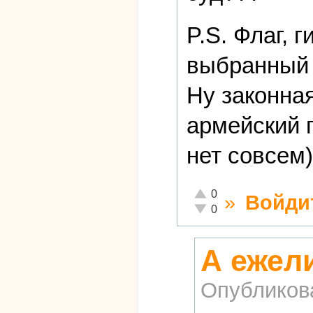
P.S. Флаг, 
выбранный
Ну законная
армейский 
нет совсем)
Отлично!
0
»
Войди
Неадекватно!
0
А ежел
Опубликов