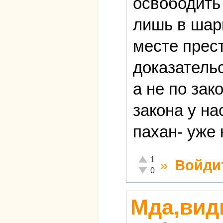
освободить
лишь в шар
месте прест
доказательс
а не по зак
закона у на
пахан- уже 
Отлично!
1
»
Войди
Неадекватно!
0
Мда,вид