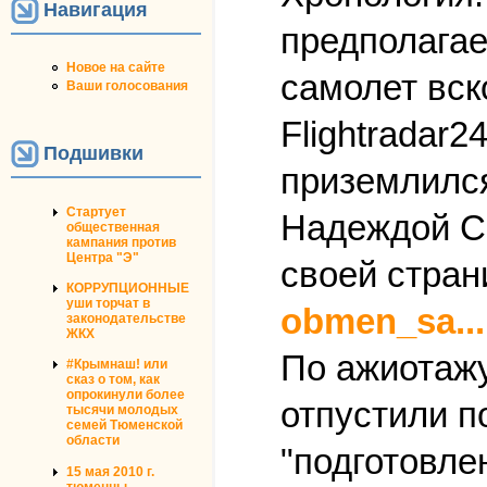
Навигация
предполагае
Новое на сайте
самолет вск
Ваши голосования
Flightradar
Подшивки
приземлился
Стартует
Надеждой С
общественная
кампания против
Центра "Э"
своей стран
КОРРУПЦИОННЫЕ
уши торчат в
obmen_sa...
законодательстве
ЖКХ
По ажиотажу
#Крымнаш! или
сказ о том, как
опрокинули более
отпустили п
тысячи молодых
семей Тюменской
области
"подготовле
15 мая 2010 г.
тюменцы