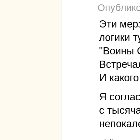
Опублико
Эти мер
логики т
"Воины С
Встречал
И каког
Я согла
с тысяч
непокал
Отлично!