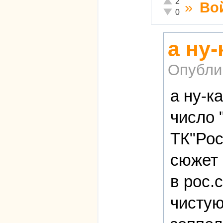
2
»
Во
Неадекватно!
0
а ну
Опубли
а ну-к
число 
ТК"Рос
сюжет 
в рос.
чистую