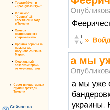
Феерич
Троллейбус - в
«Красную книгу»?
Опубликов
Флэшмоб
"Сцепка" 18
апреля 2008 года
Феерическ
в Тюмени
Химера
православного
Отлично!
1
клерикализма
»
Войд
Неадекватно!
0
Хроника борьбы за
парк на ул.
Логунова 25 июня.
Мэрия.
а мы у
Социальный
эскапизм: прочь
Опубликов
от журналистики
а мы уже 
Совет инициативных
групп и граждан
бандеровк
Тюмени
украины. 
Сейчас на