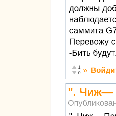
должны доб
наблюдаетс
саммита G
Перевожу с 
-Бить будут
Отлично!
1
»
Войди
Неадекватно!
0
". Чиж―
Опубликова