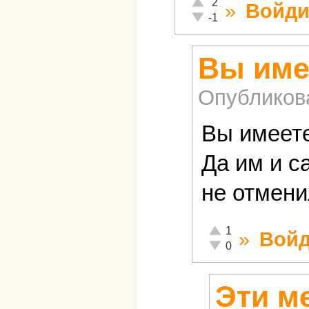
Отлично!
2
»
Войди
Неадекватно!
-1
Вы имее
Опубликов
Вы имеете
Да им и с
не отмени
Отлично!
1
»
Войд
Неадекватно!
0
Эти м