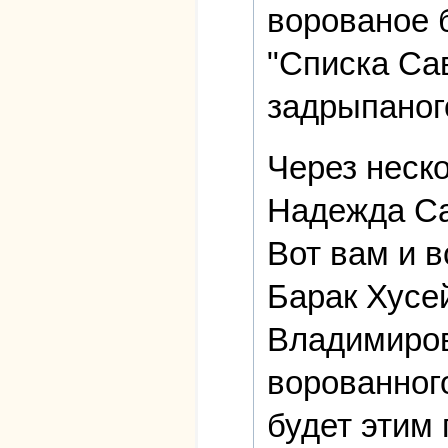
ворованое б
"Списка Са
задрыпаног
Через неско
Надежда Са
Вот вам и в
Барак Хусе
Владимиров
ворованног
будет этим 