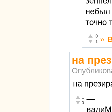
зеппел
небыл 
точно 
Отлично!
0
»
Неадекватно!
-1
на пре
Опубликов
на презир
—
Отлично!
1
Неадекватно!
0
вади