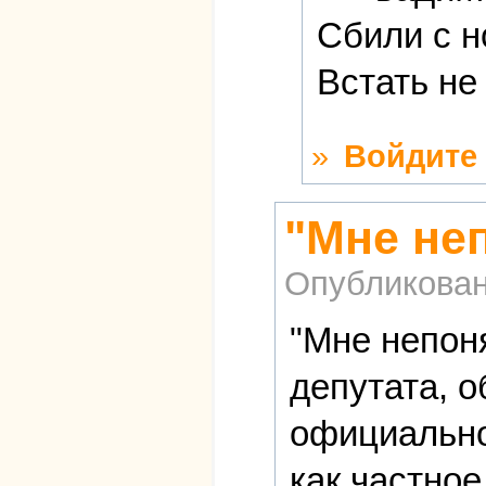
Сбили с н
Встать не
»
Войдите
"Мне не
Опубликова
"Мне непон
депутата, о
официально
как частное