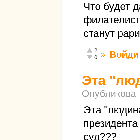
Что будет 
филателист
станут рари
Отлично!
2
»
Войди
Неадекватно!
0
Эта "лю
Опубликова
Эта "людин
президента 
суд???