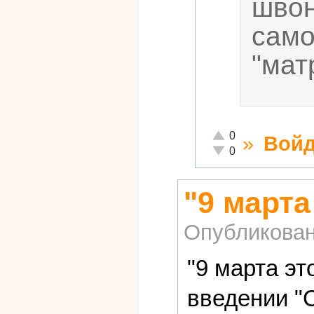
швон
само
"мат
Отлично!
0
»
Войд
Неадекватно!
0
"9 марта
Опубликова
"9 марта эт
введении "