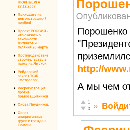
Порошен
НЮРНБЕРГА
27.12.2007
Опубликова
Приходите на
демонстрацию 7
ноября!
Порошенко н
Проект РОССИЯ -
что сказать о
законности
"Президент
митингов и
гуляния 26 марта
приземлилс
Противодействие
строительству в
парке на Ямской
http://www
Рейдерский
захват ТСЖ
"Метелево"
А мы чем о
Росрегистрация
против
правозащитников
Отлично!
1
»
Войди
Снова Прудников.
Неадекватно!
0
Совет
инициативных
групп и граждан
Тюмени