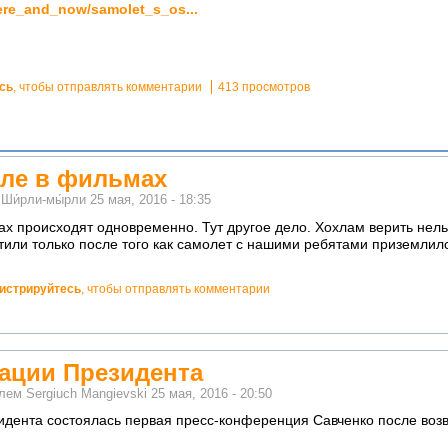
/here_and_now/samolet_s_os...
сь
, чтобы отправлять комментарии
413 просмотров
ле в фильмах
м
Ши́рли-мы́рли
25 мая, 2016 - 18:35
х происходят одновременно. Тут другое дело. Хохлам верить нель
тили только после того как самолет с нашими ребятами приземлилс
гистрируйтесь
, чтобы отправлять комментарии
ации Президента
елем
Sergiuch Mangievski
25 мая, 2016 - 20:50
дента состоялась первая пресс-конференция Савченко после воз