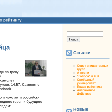
о рейтингу
Форма поиска
Поиск
йца
Ссылки
Совет инициативных
групп
дя по треку
А-песни
и
"Голоса" в ЖЖ
Свободный
, самолет
университет
ково. 14:57. Самолет с
Права работника
cebook.
Автономное
Действие
о и ярко анти российски
родного героя и будущего
лядом:
Новые