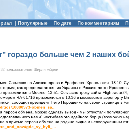
ориал
Популярные
По дате
По комментариям
П
т" гораздо больше чем 2 наших бо
:32
пользователем
Ши́рли-мы́рли
ен Савченко на Александрова и Ерофеева. Хронология: 13:10. Су
 которым, как предполагается, из Украины в Россию летят Ерофеев 
 приземлится в Москве. 13:51. Согласно треку сайта Flightradar24
омером RA-61716 приземлился в 13:36 в московском аэропорту Вну
ился, сообщил президент Петр Порошенко на своей странице в Fa
olitics/10880973-obmen_sa...
я персон обмена, можно сделать вывод - мы отпустили популярног
подготовленного нами" несгибаемого идейного борца (возможно на
ица в приеме персон обмена на родине видна и невооруженным взг
here_and_now/gde_vy_byli_...