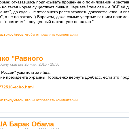
форме: отказавшись подписывать прошение о помиловании и застав
 но такая норма существует лишь в шариате ! тем самым ВСЁ её д
ления", до суда - не желавшего рассматривать доказательства, и в
, а не по закону :) Впрочем, даже самые упертые ватники понимают
по "понятиям" - опущенный пахан- уже не пахан."
гистрируйтесь
, чтобы отправлять комментарии
пко "Равного
м
Хочу сказать
26 мая, 2016 - 15:36
 России" ухватили за яйца.
ие президента Украины Порошенко вернуть Донбасс, если это пр
1772516-echo.html
гистрируйтесь
, чтобы отправлять комментарии
ША Барак Обама