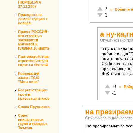
НЮРНБЕРГА
27.12.2007
Отлично!
2
»
Войдите
и
Неадекватно!
0
Приходите на
демонстрацию 7
ноября!
Проект РОССИЯ -
а ну-ка,
что сказать о
законности
Опубликовано по
митингов и
гуляния 26 марта
а ну-ка,гнида п
добровольцев"?
Противодействие
нем.телеканала
строительству в
Скабеева вывел
парке на Ямской
признались,что 
Рейдерский
ЖЖ точно также
захват ТСЖ
"Метелево"
Отлично!
0
»
Войд
Росрегистрация
Неадекватно!
-1
против
правозащитников
Снова Прудников.
на презирае
Совет
Опубликовано пользоват
инициативных
групп и граждан
на презираемых во вс
Тюмени