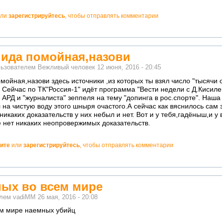
ли
зарегистрируйтесь
, чтобы отправлять комментарии
гнида помойная,назови
льзователем
Вежливый человек
12 июня, 2016 - 20:45
омойная,назови здесь источники ,из которых ты взял число "тысячи 
 Сейчас по ТК"Россия-1" идёт программа "Вести недели с Д.Кисиле
 АРД и "журналиста" зеппеля на тему "допинга в рос.спорте". Наш
 на чистую воду этого шныря очастого.А сейчас как вяснилось сам 
никаких доказательств у них небыл и нет. Вот и у тебя,гадёныш,и у
 нет никаких неопровержимых доказательств.
ите
или
зарегистрируйтесь
, чтобы отправлять комментарии
мых во всем мире
елем
vadiMM
26 мая, 2016 - 20:08
ем мире наемных убийц