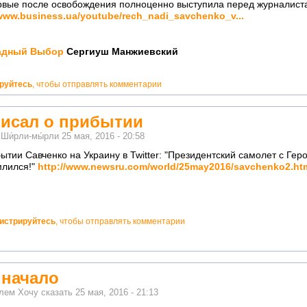
рвые после освобождения полноценно выступила перед журналист
/www.business.ua/youtube/rech_nadi_savchenko_v...
Сергиуш Манжиевский
ируйтесь
, чтобы отправлять комментарии
исал о прибытии
м
Ши́рли-мы́рли
25 мая, 2016 - 20:58
тии Савченко на Украину в Twitter: "Президентский самолет с Ге
млился!"
http://www.newsru.com/world/25may2016/savchenko2.ht
гистрируйтесь
, чтобы отправлять комментарии
 начало
елем
Хочу сказать
25 мая, 2016 - 21:13