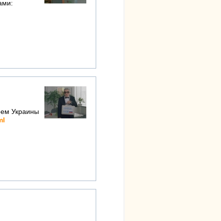
ами:
роем Украины
ml