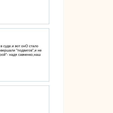
в суде.и вот онО стало
вершали "подвигов",и не
рой"- надя савченко,наш