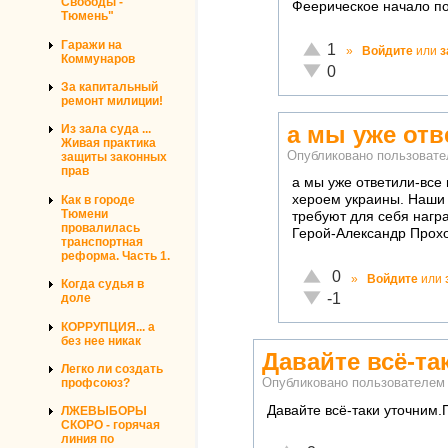
Свободы -
Феерическое начало по
Тюмень"
Гаражи на
Отлично!
1
»
Войдите
или
з
Коммунаров
Неадекватно!
0
За капитальный
ремонт милиции!
а мы уже отв
Из зала суда ...
Живая практика
Опубликовано пользоват
защиты законных
прав
а мы уже ответили-все
хероем украины. Наши 
Как в городе
Тюмени
требуют для себя награ
провалилась
Герой-Александр Прохо
транспортная
реформа. Часть 1.
Отлично!
0
»
Войдите
или
Когда судья в
Неадекватно!
-1
доле
КОРРУПЦИЯ... а
без нее никак
Давайте всё-та
Легко ли создать
профсоюз?
Опубликовано пользователе
Давайте всё-таки уточним
ЛЖЕВЫБОРЫ
СКОРО - горячая
линия по