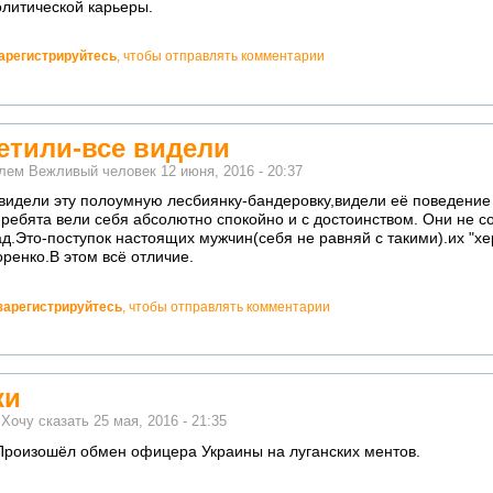
литической карьеры.
арегистрируйтесь
, чтобы отправлять комментарии
етили-все видели
елем
Вежливый человек
12 июня, 2016 - 20:37
 видели эту полоумную лесбиянку-бандеровку,видели её поведение 
ребята вели себя абсолютно спокойно и с достоинством. Они не со
д.Это-поступок настоящих мужчин(себя не равняй с такими).их "хе
ренко.В этом всё отличие.
зарегистрируйтесь
, чтобы отправлять комментарии
ки
м
Хочу сказать
25 мая, 2016 - 21:35
.Произошёл обмен офицера Украины на луганских ментов.