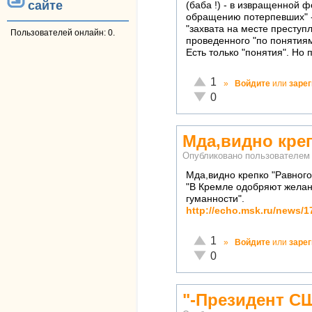
сайте
(баба !) - в извращенной 
обращению потерпевших" -
"захвата на месте преступ
Пользователей онлайн: 0.
проведенного "по понятиям"
Есть только "понятия". Но 
Отлично!
1
»
Войдите
или
заре
Неадекватно!
0
Мда,видно кре
Опубликовано пользователе
Мда,видно крепко "Равного
"В Кремле одобряют желан
гуманности".
http://echo.msk.ru/news/
Отлично!
1
»
Войдите
или
заре
Неадекватно!
0
"-Президент С