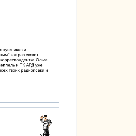
отпускников и
вым",как раз сюжет
а корреспондентка Ольга
зеппель и ТК АРД уже
 всех твоих радиопсаки и