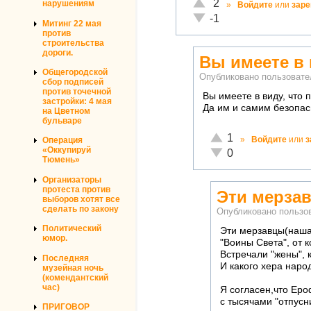
Отлично!
2
нарушениям
»
Войдите
или
заре
Неадекватно!
-1
Митинг 22 мая
против
строительства
дороги.
Вы имеете в 
Общегородской
Опубликовано пользоват
сбор подписей
против точечной
Вы имеете в виду, что 
застройки: 4 мая
Да им и самим безопасн
на Цветном
бульваре
Отлично!
1
»
Войдите
или
з
Операция
«Оккупируй
Неадекватно!
0
Тюмень»
Организаторы
протеста против
Эти мерза
выборов хотят все
сделать по закону
Опубликовано польз
Политический
Эти мерзавцы(наша 
юмор.
"Воины Света", от к
Встречали "жены", 
Последняя
И какого хера нар
музейная ночь
(комендантский
час)
Я согласен,что Ер
с тысячами "отпусн
ПРИГОВОР