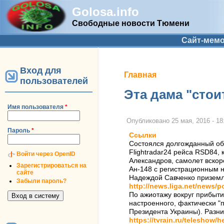
Golosa.info
Свободные новости Тюмени
Дополнительное меню
Сайт-мем
Вход для
Вы здесь
Главная
пользователей
Эта дама "стои
Имя пользователя
*
Опубликовано
25 мая, 2016 - 18
Пароль
*
Ссылки
Состоялся долгожданный обм
Flightradar24 рейса RSD84,
Войти через OpenID
Александров, самолет вскоре
Зарегистрироваться на
Ан-148 с регистрационным н
сайте
Надеждой Савченко приземл
Забыли пароль?
http://news.liga.net/news/p
По ажиотажу вокруг прибыти
настроенного, фактически "
Президента Украины). Разн
https://tvrain.ru/teleshow/