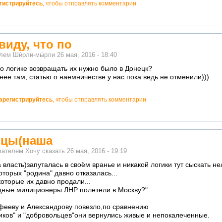
гистрируйтесь
, чтобы отправлять комментарии
виду, что по
елем
Ши́рли-мы́рли
26 мая, 2016 - 18:40
по логике возвращать их нужно было в Донецк?
ее там, статью о наемничестве у нас пока ведь не отменили)))
арегистрируйтесь
, чтобы отправлять комментарии
вцы(наша
ователем
Хочу сказать
26 мая, 2016 - 19:19
власть)запуталась в своём вранье и никакой логики тут сыскать не
оторых "родина" давно отказалась...
которые их давно продали...
одные милиционеры ЛНР полетели в Москву?"
офееву и Александрову повезло,по сравнению
иков" и "добровольцев"они вернулись живые и непокалеченные.