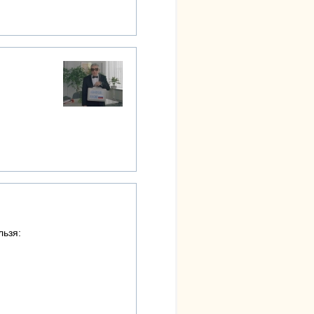
льзя: