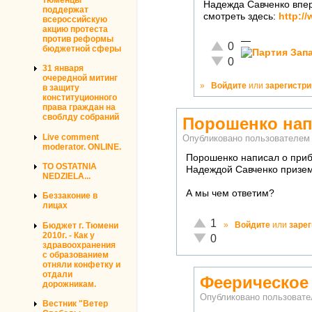
Надежда Савченко впе
поддержат
смотреть здесь:
http:/
всероссийскую
акцию протеста
против реформы
—
Отлично!
0
бюджетной сферы
Неадекватно!
0
31 января
очередной митинг
»
Войдите
или
зарегистр
в защиту
конституционного
права граждан на
своблду собраний
Порошенко нап
Live comment
Опубликовано пользователе
moderator. ONLINE.
Порошенко написал о прибы
TO OSTATNIA
Надеждой Савченко призе
NEDZIELA...
А мы чем ответим?
Беззаконие в
лицах
Отлично!
1
»
Войдите
или
заре
Бюджет г. Тюмени
2010г. - Как у
Неадекватно!
0
здравоохранения
с образованием
отняли конфетку и
отдали
Феерическое
дорожникам.
Опубликовано пользоват
Вестник "Ветер