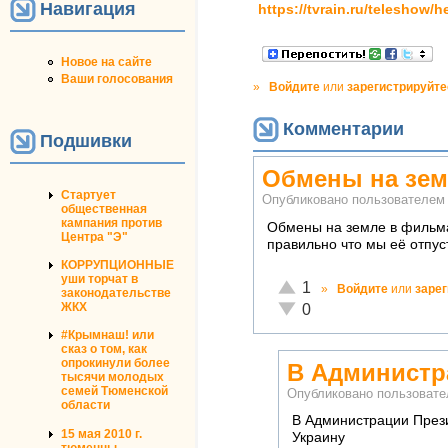
Навигация
https://tvrain.ru/teleshow
Новое на сайте
Ваши голосования
»
Войдите
или
зарегистрируйте
Комментарии
Подшивки
Обмены на зем
Стартует
Опубликовано пользователе
общественная
кампания против
Обмены на земле в фильма
Центра "Э"
правильно что мы её отпус
КОРРУПЦИОННЫЕ
уши торчат в
Отлично!
1
»
Войдите
или
заре
законодательстве
Неадекватно!
ЖКХ
0
#Крымнаш! или
сказ о том, как
опрокинули более
В Администр
тысячи молодых
семей Тюменской
Опубликовано пользоват
области
В Администрации Прези
15 мая 2010 г.
Украину
тюменцы