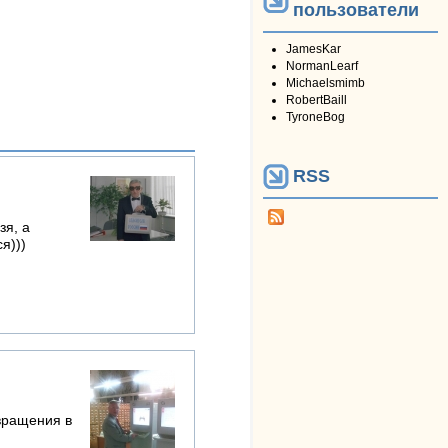
пользователи
JamesKar
NormanLearf
Michaelsmimb
RobertBaill
TyroneBog
RSS
зя, а
я)))
вращения в