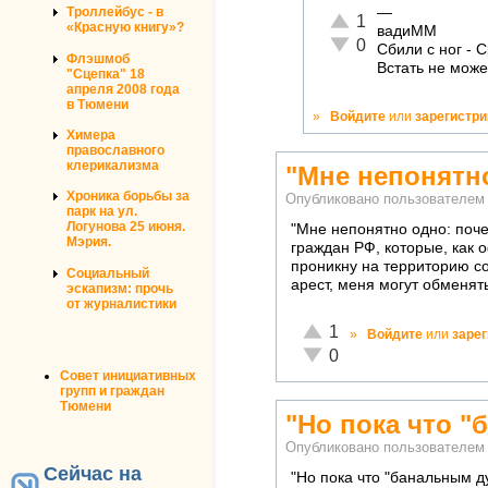
—
Троллейбус - в
Отлично!
1
«Красную книгу»?
вадиММ
Неадекватно!
0
Сбили с ног - 
Флэшмоб
Встать не може
"Сцепка" 18
апреля 2008 года
в Тюмени
»
Войдите
или
зарегистр
Химера
православного
клерикализма
"Мне непонятн
Хроника борьбы за
Опубликовано пользователе
парк на ул.
Логунова 25 июня.
"Мне непонятно одно: поч
Мэрия.
граждан РФ, которые, как 
проникну на территорию со
Социальный
арест, меня могут обменят
эскапизм: прочь
от журналистики
Отлично!
1
»
Войдите
или
заре
Неадекватно!
0
Совет инициативных
групп и граждан
Тюмени
"Но пока что 
Опубликовано пользователе
Сейчас на
"Но пока что "банальным ду