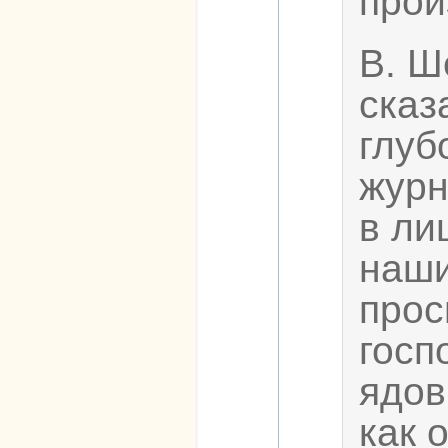
про
В. Ш
сказ
глуб
журн
в ли
наши
прос
госп
ядов
как 