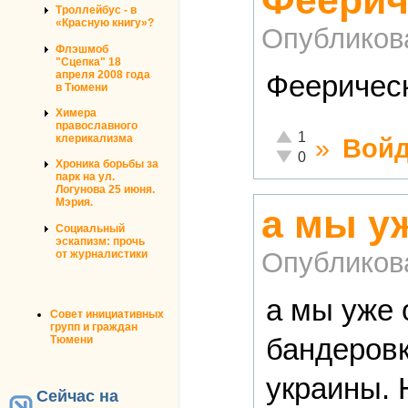
Феерич
Троллейбус - в
«Красную книгу»?
Опубликов
Флэшмоб
"Сцепка" 18
апреля 2008 года
Феерическ
в Тюмени
Химера
православного
Отлично!
1
клерикализма
»
Войд
Неадекватно!
0
Хроника борьбы за
парк на ул.
Логунова 25 июня.
Мэрия.
а мы у
Социальный
эскапизм: прочь
Опубликов
от журналистики
а мы уже 
Совет инициативных
групп и граждан
бандеровк
Тюмени
украины. 
Сейчас на