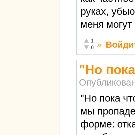
руках, убью
меня могут 
Отлично!
1
»
Войди
Неадекватно!
0
"Но пок
Опубликова
"Но пока чт
мы пропадем
форме: отк