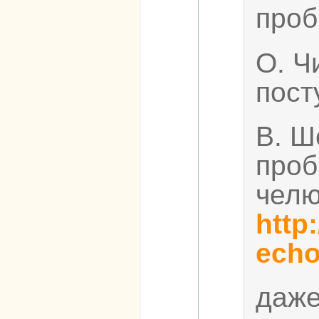
проб
О. Ч
пост
В. Ш
проб
челю
http
echo/
даже