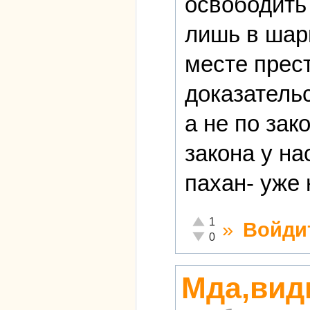
освободить
лишь в шар
месте прест
доказательс
а не по зак
закона у на
пахан- уже 
Отлично!
1
»
Войди
Неадекватно!
0
Мда,вид