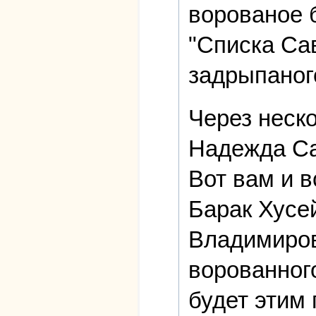
ворованое б
"Списка Са
задрыпаног
Через неско
Надежда Са
Вот вам и в
Барак Хусе
Владимиров
ворованног
будет этим 