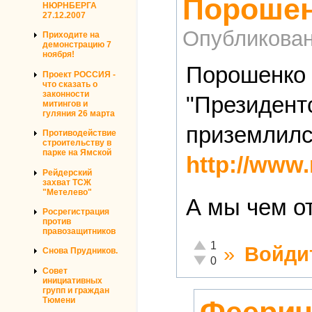
Порошен
НЮРНБЕРГА
27.12.2007
Опубликова
Приходите на
демонстрацию 7
ноября!
Порошенко н
Проект РОССИЯ -
что сказать о
законности
"Президент
митингов и
гуляния 26 марта
приземлилс
Противодействие
строительству в
парке на Ямской
http://www
Рейдерский
захват ТСЖ
"Метелево"
А мы чем о
Росрегистрация
против
правозащитников
Отлично!
1
»
Войди
Снова Прудников.
Неадекватно!
0
Совет
инициативных
групп и граждан
Тюмени