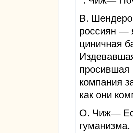
". Чиж― По
В. Шендеро
россиян — 
циничная б
Издевавшая
просившая 
компания з
как они ком
О. Чиж― Ест
гуманизма.