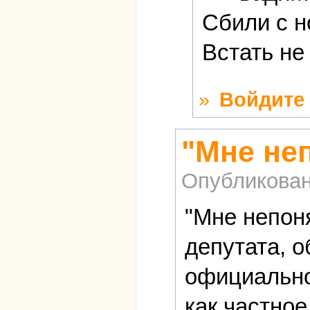
Сбили с н
Встать не
»
Войдите
"Мне не
Опубликова
"Мне непон
депутата, о
официально
как частное