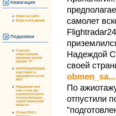
Навигация
предполагае
Новое на сайте
самолет вск
Ваши голосования
Flightradar
Подшивки
приземлился
Стартует
Надеждой С
общественная
кампания против
Центра "Э"
своей стран
КОРРУПЦИОННЫЕ
уши торчат в
obmen_sa...
законодательстве
ЖКХ
По ажиотажу
#Крымнаш! или
сказ о том, как
опрокинули более
отпустили п
тысячи молодых
семей Тюменской
области
"подготовле
15 мая 2010 г.
тюменцы