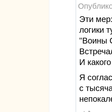
Опублико
Эти мер
логики т
"Воины С
Встречал
И каког
Я согла
с тысяч
непокал
Отлично!