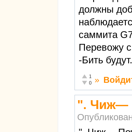
должны доб
наблюдаетс
саммита G
Перевожу с 
-Бить будут
Отлично!
1
»
Войди
Неадекватно!
0
". Чиж―
Опубликова