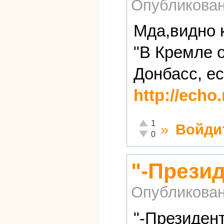
Опубликова
Мда,видно к
"В Кремле 
Донбасс, е
http://echo
Отлично!
1
»
Войди
Неадекватно!
0
"-Прези
Опубликова
"-Президен