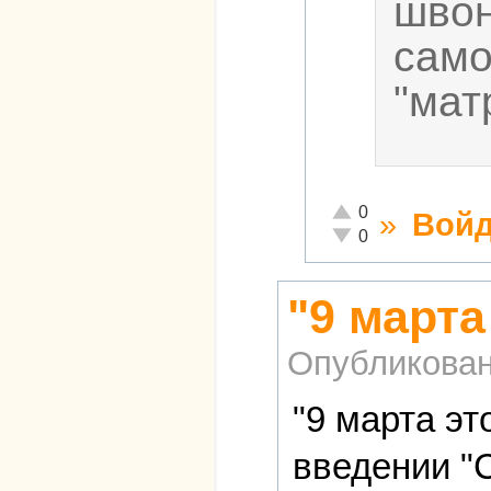
швон
само
"мат
Отлично!
0
»
Войд
Неадекватно!
0
"9 марта
Опубликова
"9 марта эт
введении "