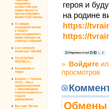
героя и буд
поддержат
всероссийскую
акцию протеста
на родине в
против реформы
бюджетной сферы
https://tvra
31 января
очередной митинг
в защиту
https://tvr
конституционного
права граждан на
своблду собраний
Live comment
moderator. ONLINE.
TO OSTATNIA
NEDZIELA...
»
Войдите
и
Беззаконие в
просмотров
лицах
Бюджет г. Тюмени
2010г. - Как у
Коммен
здравоохранения
с образованием
отняли конфетку и
отдали
дорожникам.
Обмены 
Вестник "Ветер