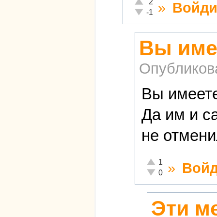
Отлично!
2
»
Войди
Неадекватно!
-1
Вы имее
Опубликов
Вы имеете
Да им и с
не отмени
Отлично!
1
»
Войд
Неадекватно!
0
Эти м