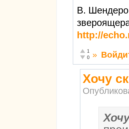
В. Шендеро
звероящера,
http://ech
Отлично!
1
»
Войди
Неадекватно!
0
Хочу ск
Опубликов
Хоч