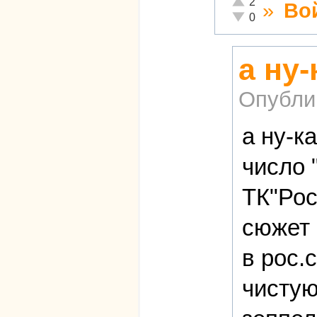
2
»
Во
Неадекватно!
0
а ну
Опубли
а ну-к
число 
ТК"Рос
сюжет 
в рос.
чистую