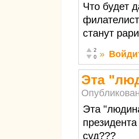
Что будет 
филателист
станут рари
Отлично!
2
»
Войди
Неадекватно!
0
Эта "лю
Опубликова
Эта "людин
президента 
суд???