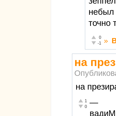
зеппел
небыл 
точно 
Отлично!
0
»
Неадекватно!
-1
на пре
Опубликов
на презир
—
Отлично!
1
Неадекватно!
0
вади