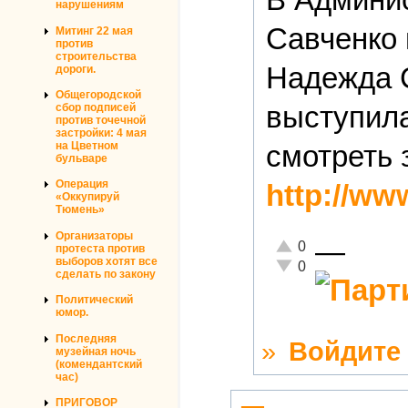
нарушениям
Савченко 
Митинг 22 мая
против
строительства
Надежда 
дороги.
Общегородской
выступила
сбор подписей
против точечной
застройки: 4 мая
смотреть 
на Цветном
бульваре
Операция
http://ww
«Оккупируй
Тюмень»
Организаторы
—
Отлично!
0
протеста против
выборов хотят все
Неадекватно!
0
сделать по закону
Политический
юмор.
Последняя
»
Войдите
музейная ночь
(комендантский
час)
ПРИГОВОР