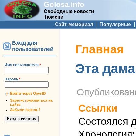
Golosa.info
Свободные новости
Тюмени
Дополнительное меню
Сайт-мемориал
Популярные
Вход для
Вы здесь
Главная
пользователей
Эта дама
Имя пользователя
*
Пароль
*
Опубликова
Войти через OpenID
Зарегистрироваться на
сайте
Ссылки
Забыли пароль?
Состоялся 
Хронология: 