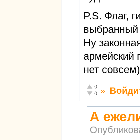
P.S. Флаг, 
выбранный
Ну законная
армейский 
нет совсем)
Отлично!
0
»
Войди
Неадекватно!
0
А ежел
Опубликов