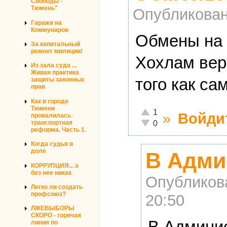
Свободы -
Тюмень"
Опубликова
Гаражи на
Коммунаров
Обмены на 
За капитальный
ремонт милиции!
Хохлам вери
Из зала суда ...
Живая практика
того как с
защиты законных
прав
Как в городе
Тюмени
Отлично!
1
»
Войди
провалилась
Неадекватно!
транспортная
0
реформа. Часть 1.
Когда судья в
доле
В Адми
КОРРУПЦИЯ... а
без нее никак
Опубликов
Легко ли создать
профсоюз?
20:50
ЛЖЕВЫБОРЫ
СКОРО - горячая
В Админис
линия по