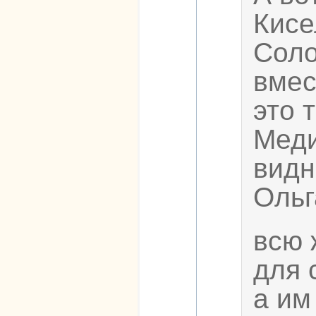
Кисе
Соло
вмес
это 
Меди
видн
Ольг
всю 
для 
а им