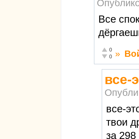
Опублико
Все спо
дёргаеш
Отлично!
0
»
Во
Неадекватно!
0
все-э
Опубли
все-эт
твои д
за 298