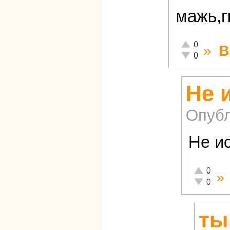
мажь,г
Отлично!
0
»
В
Неадекватно!
0
Не 
Опубл
Не и
Отлично!
0
»
Неадекват
0
ты