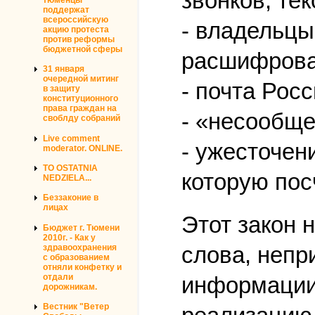
звонков, тек
поддержат
всероссийскую
- владельцы
акцию протеста
против реформы
бюджетной сферы
расшифрова
31 января
очередной митинг
- почта Рос
в защиту
конституционного
права граждан на
- «несообще
своблду собраний
Live comment
- ужесточен
moderator. ONLINE.
TO OSTATNIA
которую пос
NEDZIELA...
Беззаконие в
лицах
Этот закон 
Бюджет г. Тюмени
2010г. - Как у
слова, непр
здравоохранения
с образованием
отняли конфетку и
отдали
информации 
дорожникам.
Вестник "Ветер