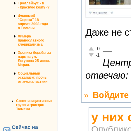
Троллейбус - в
«Красную книгу»?
Флэшмоб
"Сцепка" 18
апреля 2008 года
в Тюмени
Даже не с
Химера
православного
клерикализма
—
Отлично!
0
Хроника борьбы за
Неадекватно!
-1
парк на ул.
Центр
Логунова 25 июня.
Мэрия.
отвечаю: 
Социальный
эскапизм: прочь
от журналистики
»
Войдите
Совет инициативных
групп и граждан
Тюмени
у них 
Сейчас на
Опублико