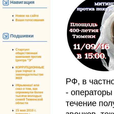
Навигация
Новое на сайте
Ваши голосования
Подшивки
Стартует
общественная
кампания против
Центра "Э"
КОРРУПЦИОННЫЕ
уши торчат в
законодательстве
ЖКХ
РФ, в частн
#Крымнаш! или
сказ о том, как
- операторы
опрокинули более
тысячи молодых
семей Тюменской
течение по
области
15 мая 2010 г.
тюменцы