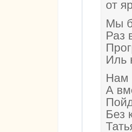
от я
Мы б
Раз 
Прог
Иль 
Нам 
А вм
Пойд
Без 
Тать