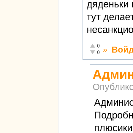
дяденьки 
тут делае
несанкцио
Отлично!
0
»
Войд
Неадекватно!
0
Админ
Опублико
Админис
Подроб
плюсики 