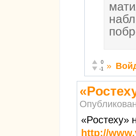
мати
набл
побр
Отлично!
0
»
Вой
Неадекватно!
-1
«Ростех
Опубликова
«Ростеху» 
http://www.