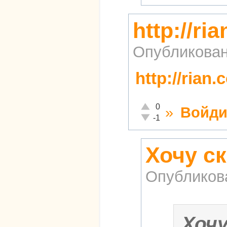
http://ri
Опубликова
http://rian
Отлично!
0
»
Войди
Неадекватно!
-1
Хочу ск
Опубликов
Хоч