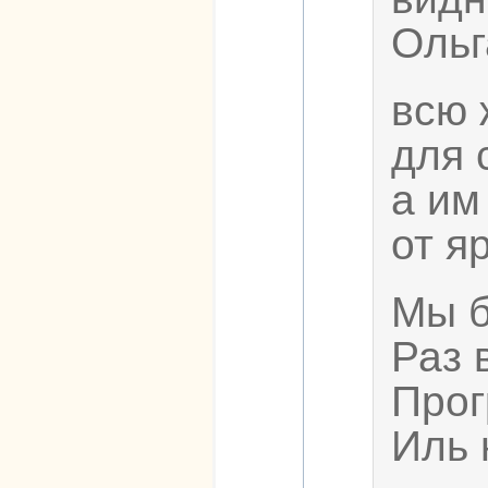
Ольг
всю 
для 
а им
от я
Мы б
Раз 
Прог
Иль 