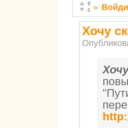
Отлично!
0
»
Войди
Неадекватно!
-1
Хочу ск
Опубликов
Хоч
повы
"Пут
пере
http