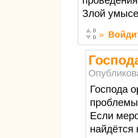
проведения
Злой умысе
Отлично!
0
»
Войди
Неадекватно!
0
Господ
Опубликов
Господа о
проблемы
Если меро
найдётся 