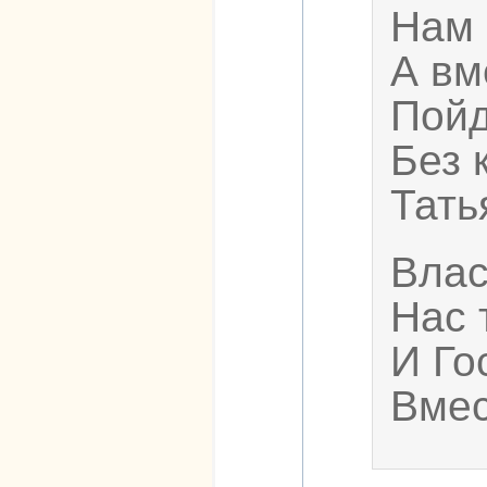
Нам 
А вм
Пойд
Без 
Тать
Влас
Нас 
И Го
Вмес