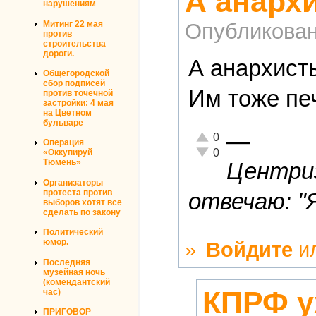
А анархи
нарушениям
Митинг 22 мая
Опубликова
против
строительства
дороги.
А анархисты
Общегородской
сбор подписей
Им тоже печ
против точечной
застройки: 4 мая
на Цветном
бульваре
—
Отлично!
0
Операция
Неадекватно!
0
«Оккупируй
Тюмень»
Центриз
Организаторы
протеста против
отвечаю: "
выборов хотят все
сделать по закону
Политический
юмор.
»
Войдите
и
Последняя
музейная ночь
(комендантский
КПРФ у
час)
ПРИГОВОР