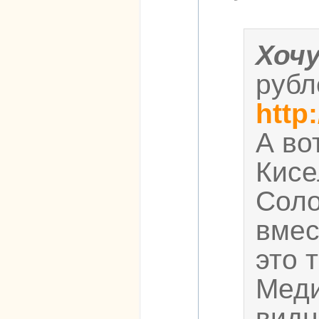
Хоч
рубл
http
А во
Кисе
Соло
вмес
это 
Меди
видн