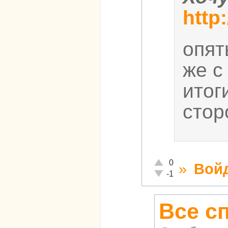
http
опят
же с
итог
стор
Отлично!
0
»
Вой
Неадекватно!
-1
Все с