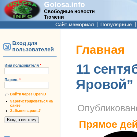
Golosa.info
Свободные новости
Тюмени
Дополнительное меню
Сайт-мемориал
Популярные
Вход для
Вы здесь
Главная
пользователей
11 сентя
Имя пользователя
*
Яровой”
Пароль
*
Войти через OpenID
Зарегистрироваться на
Опубликова
сайте
Забыли пароль?
Прямое дей