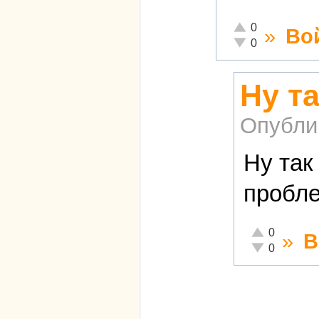
Отлично!
0
»
Во
Неадекватно!
0
Ну т
Опубли
Ну так
пробле
Отлично!
0
»
В
Неадекватно!
0