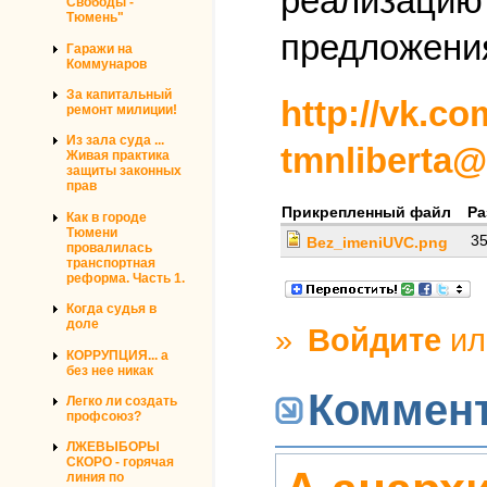
реализацию 
Свободы -
Тюмень"
предложения
Гаражи на
Коммунаров
За капитальный
http://vk.co
ремонт милиции!
Из зала суда ...
tmnliberta
Живая практика
защиты законных
прав
Прикрепленный файл
Ра
Как в городе
Тюмени
35
Bez_imeniUVC.png
провалилась
транспортная
реформа. Часть 1.
Когда судья в
доле
»
Войдите
и
КОРРУПЦИЯ... а
без нее никак
Коммен
Легко ли создать
профсоюз?
ЛЖЕВЫБОРЫ
СКОРО - горячая
линия по