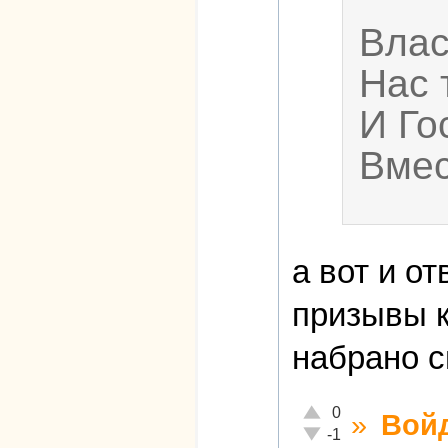
Влас
Нас 
И Го
Вмес
а вот и о
призывы к
набрано с
Отлично!
0
»
Вой
Неадекватно!
-1