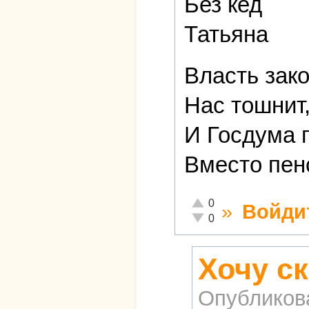
Без кед
Татьяна
Власть зак
Нас тошнит,
И Госдума 
Вместо пен
Отлично!
0
»
Войди
Неадекватно!
0
Хочу ск
Опубликов