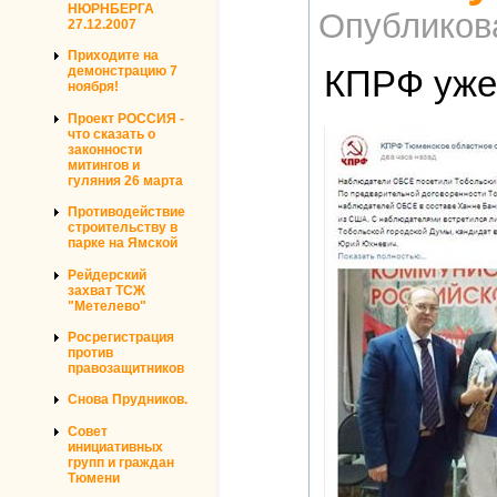
НЮРНБЕРГА
Опубликов
27.12.2007
Приходите на
КПРФ уже 
демонстрацию 7
ноября!
Проект РОССИЯ -
что сказать о
законности
митингов и
гуляния 26 марта
Противодействие
строительству в
парке на Ямской
Рейдерский
захват ТСЖ
"Метелево"
Росрегистрация
против
правозащитников
Снова Прудников.
Совет
инициативных
групп и граждан
Тюмени