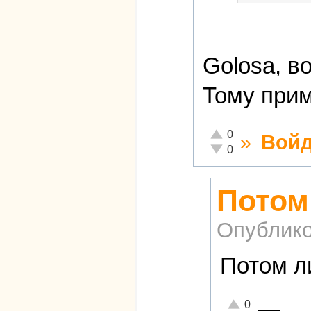
Golosa, в
Тому при
Отлично!
0
»
Войд
Неадекватно!
0
Потом
Опублико
Потом л
—
Отлично!
0