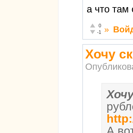
а что там
Отлично!
0
»
Вой
Неадекватно!
-1
Хочу ск
Опубликов
Хоч
рубл
http
А во