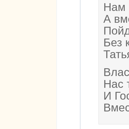
Нам 
А вм
Пойд
Без 
Тать
Влас
Нас 
И Го
Вмес