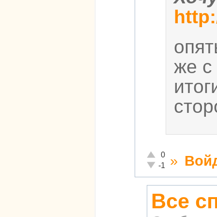
http
опят
же с
итог
стор
Отлично!
0
»
Вой
Неадекватно!
-1
Все с