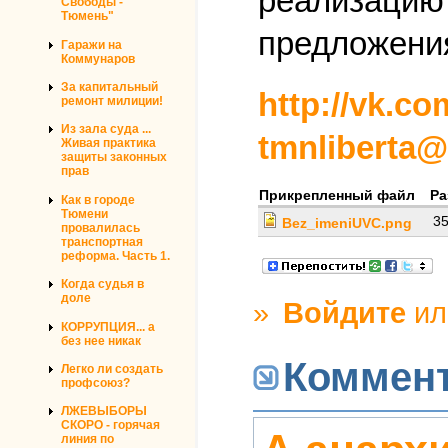
реализацию 
Свободы -
Тюмень"
предложения
Гаражи на
Коммунаров
За капитальный
http://vk.co
ремонт милиции!
Из зала суда ...
tmnliberta
Живая практика
защиты законных
прав
Прикрепленный файл
Ра
Как в городе
Тюмени
35
Bez_imeniUVC.png
провалилась
транспортная
реформа. Часть 1.
Когда судья в
доле
»
Войдите
и
КОРРУПЦИЯ... а
без нее никак
Коммен
Легко ли создать
профсоюз?
ЛЖЕВЫБОРЫ
СКОРО - горячая
линия по