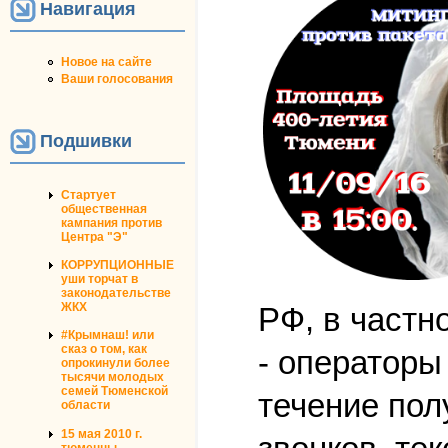
Навигация
Новое на сайте
Ваши голосования
Подшивки
Стартует
общественная
кампания против
Центра "Э"
КОРРУПЦИОННЫЕ
уши торчат в
законодательстве
ЖКХ
РФ, в частн
#Крымнаш! или
сказ о том, как
- операторы
опрокинули более
тысячи молодых
семей Тюменской
течение по
области
15 мая 2010 г.
тюменцы