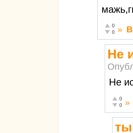
мажь,г
Отлично!
0
»
В
Неадекватно!
0
Не 
Опубл
Не и
Отлично!
0
»
Неадекват
0
ты