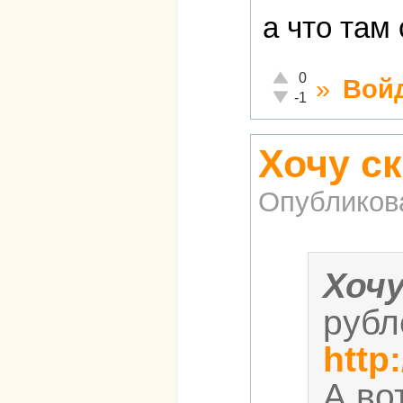
а что там
Отлично!
0
»
Вой
Неадекватно!
-1
Хочу ск
Опубликов
Хоч
рубл
http
А во