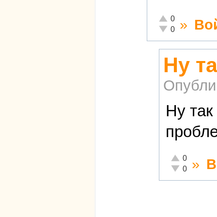
Отлично!
0
»
Во
Неадекватно!
0
Ну т
Опубли
Ну так
пробле
Отлично!
0
»
В
Неадекватно!
0