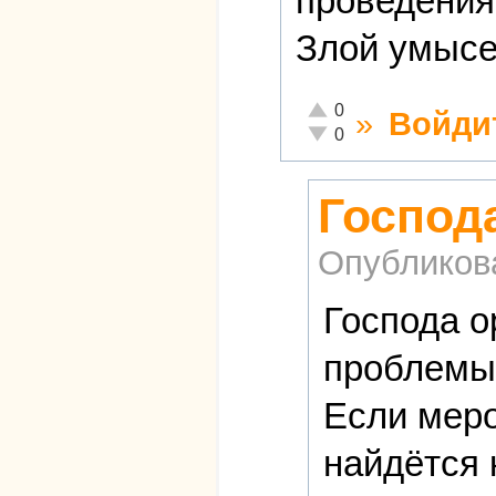
проведения
Злой умысе
Отлично!
0
»
Войди
Неадекватно!
0
Господ
Опубликов
Господа о
проблемы
Если меро
найдётся 