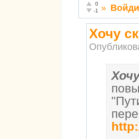
Отлично!
0
»
Войди
Неадекватно!
-1
Хочу ск
Опубликов
Хоч
повы
"Пут
пере
http