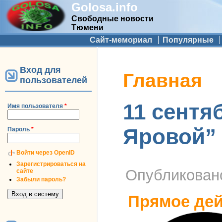
Golosa.info
Свободные новости
Тюмени
Дополнительное меню
Сайт-мемориал
Популярные
Вход для
Вы здесь
Главная
пользователей
11 сентя
Имя пользователя
*
Яровой”
Пароль
*
Войти через OpenID
Зарегистрироваться на
Опубликова
сайте
Забыли пароль?
Прямое дей