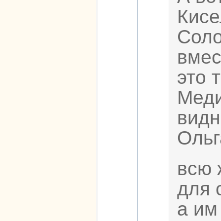
Кисе
Соло
вмес
это 
Меди
видн
Ольг
всю 
для 
а им