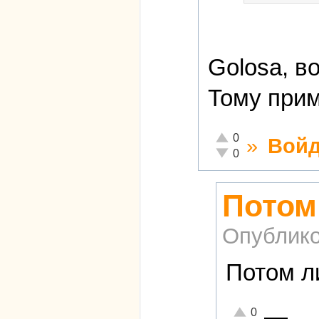
Golosa, в
Тому при
Отлично!
0
»
Войд
Неадекватно!
0
Потом
Опублико
Потом л
—
Отлично!
0