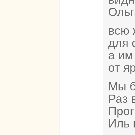
Ольг
всю 
для 
а им
от я
Мы б
Раз 
Прог
Иль 