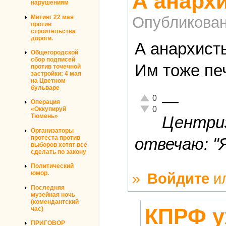
А анархи
нарушениям
Митинг 22 мая
Опубликова
против
строительства
дороги.
А анархисты
Общегородской
сбор подписей
Им тоже печ
против точечной
застройки: 4 мая
на Цветном
бульваре
—
Отлично!
0
Операция
Неадекватно!
0
«Оккупируй
Тюмень»
Центриз
Организаторы
протеста против
отвечаю: "
выборов хотят все
сделать по закону
Политический
юмор.
»
Войдите
и
Последняя
музейная ночь
(комендантский
КПРФ у
час)
ПРИГОВОР