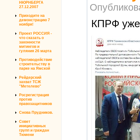
НЮРНБЕРГА
Опубликов
27.12.2007
Приходите на
КПРФ уже 
демонстрацию 7
ноября!
Проект РОССИЯ -
что сказать о
законности
митингов и
гуляния 26 марта
Противодействие
строительству в
парке на Ямской
Рейдерский
захват ТСЖ
"Метелево"
Росрегистрация
против
правозащитников
Снова Прудников.
Совет
инициативных
групп и граждан
Тюмени