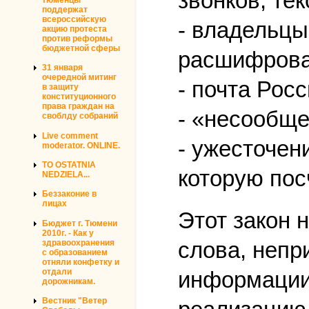
звонков, тек
поддержат
всероссийскую
- владельцы
акцию протеста
против реформы
бюджетной сферы
расшифрова
31 января
очередной митинг
- почта Рос
в защиту
конституционного
права граждан на
- «несообще
своблду собраний
Live comment
- ужесточен
moderator. ONLINE.
TO OSTATNIA
которую пос
NEDZIELA...
Беззаконие в
лицах
Этот закон 
Бюджет г. Тюмени
2010г. - Как у
слова, непр
здравоохранения
с образованием
отняли конфетку и
отдали
информации 
дорожникам.
Вестник "Ветер