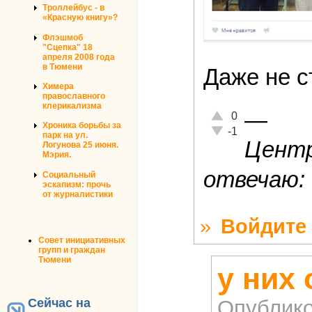
Троллейбус - в
«Красную книгу»?
Флэшмоб
"Сцепка" 18
апреля 2008 года
в Тюмени
Даже не с
Химера
православного
клерикализма
—
Отлично!
0
Хроника борьбы за
Неадекватно!
-1
парк на ул.
Центр
Логунова 25 июня.
Мэрия.
отвечаю: 
Социальный
эскапизм: прочь
от журналистики
»
Войдите
Совет инициативных
групп и граждан
Тюмени
у них 
Сейчас на
Опублико