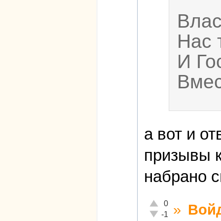
Влас
Нас 
И Го
Вмес
а вот и о
призывы к
набрано с
Отлично!
0
»
Вой
Неадекватно!
-1