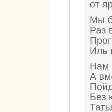
от я
Мы б
Раз 
Прог
Иль 
Нам 
А вм
Пойд
Без 
Тать