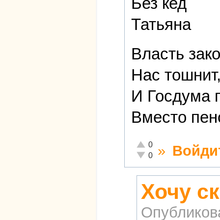
Без кед
Татьяна
Власть зак
Нас тошнит,
И Госдума 
Вместо пен
Отлично!
0
»
Войди
Неадекватно!
0
Хочу ск
Опубликов