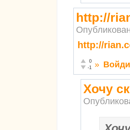
http://ri
Опубликова
http://rian
Отлично!
0
»
Войди
Неадекватно!
-1
Хочу ск
Опубликов
Хоч