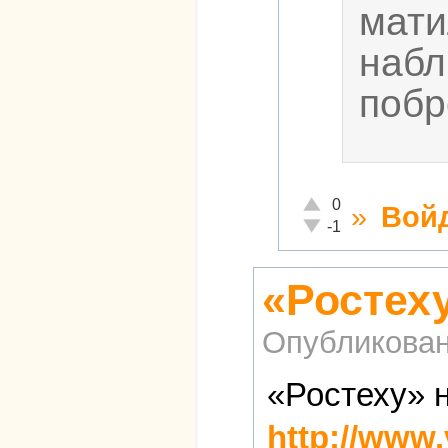
мати
набл
побр
Отлично!
0
»
Вой
Неадекватно!
-1
«Ростех
Опубликова
«Ростеху» 
http://www.