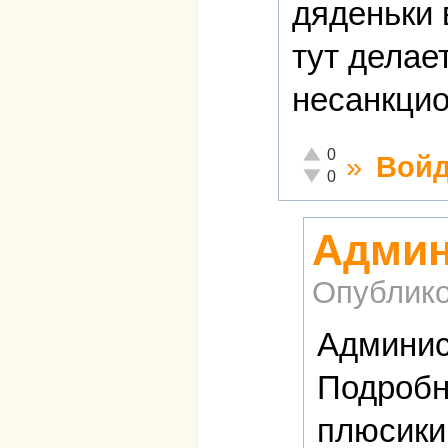
дяденьки 
тут делае
несанкцио
Отлично!
0
»
Войд
Неадекватно!
0
Админ
Опублико
Админис
Подроб
плюсики 