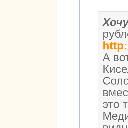
Хоч
рубл
http
А во
Кисе
Соло
вмес
это 
Меди
видн