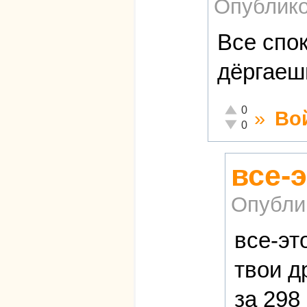
Опублико
Все спо
дёргаеш
Отлично!
0
»
Во
Неадекватно!
0
все-э
Опубли
все-эт
твои д
за 298