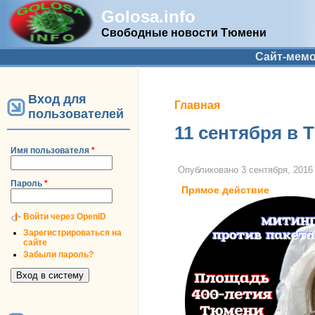
Golosa.info
Свободные новости Тюмени
Дополнительное меню
Сайт-мем
Вход для
Вы здесь
Главная
пользователей
11 сентября в 
Имя пользователя
*
Опубликовано
3 сентября, 2016 
Пароль
*
Прямое действие
Войти через OpenID
Зарегистрироваться на
сайте
Забыли пароль?