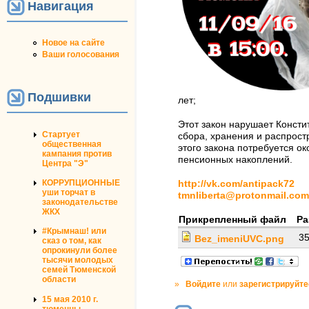
Навигация
Новое на сайте
Ваши голосования
Подшивки
лет;
Этот закон нарушает Консти
Стартует
сбора, хранения и распрост
общественная
этого закона потребуется о
кампания против
пенсионных накоплений.
Центра "Э"
КОРРУПЦИОННЫЕ
http://vk.com/antipack72
уши торчат в
tmnliberta@protonmail.com
законодательстве
ЖКХ
Прикрепленный файл
Ра
#Крымнаш! или
35
Bez_imeniUVC.png
сказ о том, как
опрокинули более
тысячи молодых
семей Тюменской
области
»
Войдите
или
зарегистрируйте
15 мая 2010 г.
тюменцы