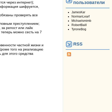
пользователи
тся через интернет);
информация шифруется,
JamesKar
 обязаны проверять все
NormanLearf
Michaelsmimb
оловным преступлением;
RobertBaill
 за репост или лайк
TyroneBog
 теперь можно сесть на 7
RSS
венности частной жизни и
 Кроме того на реализацию
 для этого средства