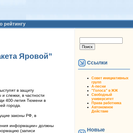
о рейтингу
Форма поиска
Поиск
акета Яровой”
Ссылки
Совет инициативных
групп
А-песни
ыступят в защиту
"Голоса" в ЖЖ
Свободный
 и слежки, в частности
университет
ади 400-летия Тюмени в
Права работника
ей города.
Автономное
Действие
кущие законы РФ, в
анения информации» должны
Новые
формацию (записи