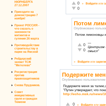
НЮРНБЕРГА
Отлично!
0
»
Войдите
или
з
27.12.2007
Неадекватно!
0
Приходите на
демонстрацию 7
ноября!
Потом лим
Проект РОССИЯ -
Опубликовано польз
что сказать о
законности
Потом лимоновцы и
митингов и
гуляния 26 марта
—
Отлично!
0
Противодействие
Центризм —
строительству в
Неадекватно!
0
смысл"
парке на Ямской
Рейдерский
»
Войдите
или
зареги
захват ТСЖ
"Метелево"
Росрегистрация
Подержите мен
против
правозащитников
Опубликовано пользователе
Снова Прудников.
Подержите меня за талию,
"Путин утверждает, что пок
Совет
http://echo.msk.ru/news/
инициативных
групп и граждан
Тюмени
Отлично!
0
»
Войдите
или
заре