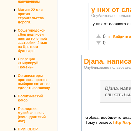
нарушениям
у них от с
Митинг 22 мая
против
Опубликовано польз
строительства
дороги.
у них от сладкого 
Общегородской
сбор подписей
Отлично!
0
»
Войдите
и
против точечной
Неадекватно!
0
застройки: 4 мая
на Цветном
бульваре
Операция
Djana. напис
«Оккупируй
Тюмень»
Опубликовано пользоват
Организаторы
протеста против
выборов хотят все
Djana.
напи
сделать по закону
слыхать был
Политический
юмор.
Последняя
музейная ночь
(комендантский
Golosa, вообще-то анар
час)
Тому пример:
http://a-
ПРИГОВОР