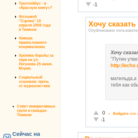
Неадекватно!
Троллейбус - в
-1
«Красную книгу»?
Флэшмоб
"Сцепка" 18
Хочу сказать
апреля 2008 года
в Тюмени
Опубликовано пользоват
Химера
православного
клерикализма
Хочу сказ
Хроника борьбы за
"Путин утве
парк на ул.
Логунова 25 июня.
http://echo
Мэрия.
Социальный
матильда,а
эскапизм: прочь
тебя как об
от журналистики
Совет инициативных
групп и граждан
Отлично!
0
»
Войдите
или
Тюмени
Неадекватно!
-1
Сейчас на