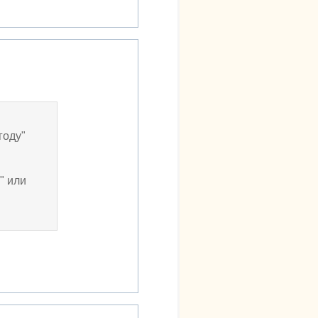
году"
" или