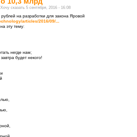
о 10,3 млрд
м
Хочу сказать
5 сентября, 2016 - 16:08
 рублей на разработки для закона Яровой
chnology/articles/2016/09/...
на эту тему:
тать негде нам;
завтра будет некого!
ги
й
ылью,
лью,
рной,
ирной