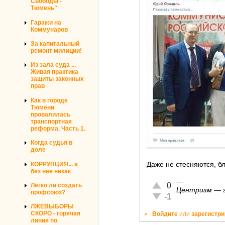
Свободы -
Тюмень"
Гаражи на
Коммунаров
За капитальный
ремонт милиции!
Из зала суда ...
Живая практика
защиты законных
прав
Как в городе
Тюмени
провалилась
транспортная
реформа. Часть 1.
Когда судья в
доле
КОРРУПЦИЯ... а
Даже не стесняются, бл
без нее никак
—
Отлично!
0
Легко ли создать
Центризм — эт
профсоюз?
Неадекватно!
-1
ЛЖЕВЫБОРЫ
СКОРО - горячая
»
Войдите
или
зарегистр
линия по