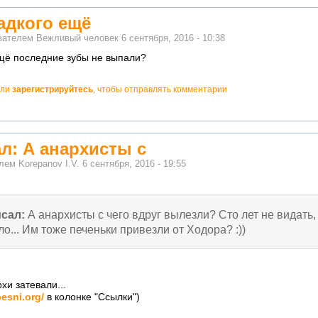
ладкого ещё
ователем
Вежливый человек
6 сентября, 2016 - 10:38
ещё последние зубы не выпали?
ли
зарегистрируйтесь
, чтобы отправлять комментарии
ал: А анархисты с
елем
Korepanov I.V.
6 сентября, 2016 - 19:55
сал:
А анархисты с чего вдруг вылезли? Сто лет не видать,
о... Им тоже печеньки привезли от Ходора? :))
хи затевали...
pesni.org/
в колонке "Ссылки")