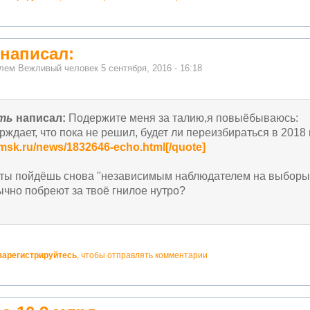
 написал:
елем
Вежливый человек
5 сентября, 2016 - 16:18
ать
написал:
Подержите меня за талию,я повыёбываюсь:
рждает, что пока не решил, будет ли переизбираться в 2018 
.msk.ru/news/1832646-echo.html[/quote]
 ты пойдёшь снова "независимым наблюдателем на выборы
ычно побреют за твоё гнилое нутро?
зарегистрируйтесь
, чтобы отправлять комментарии