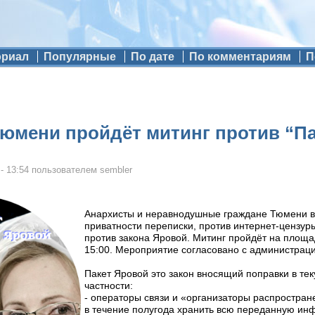
ориал
Популярные
По дате
По комментариям
П
Тюмени пройдёт митинг против “П
- 13:54
пользователем
sembler
Анархисты и неравнодушные граждане Тюмени в
приватности переписки, против интернет-цензуры
против закона Яровой. Митинг пройдёт на площ
15:00. Мероприятие согласовано с администраци
Пакет Яровой это закон вносящий поправки в те
частности:
- операторы связи и «организаторы распростр
в течение полугода хранить всю переданную ин