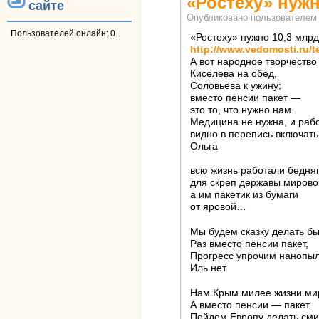
«Ростеху» нужн
сайте
Опубликовано пользователе
Пользователей онлайн: 0.
«Ростеху» нужно 10,3 млрд
http://www.vedomosti.ru/te
А вот народное творчество 
Киселева на обед,
Соловьева к ужину;
вместо пенсии пакет —
это то, что нужно нам.
Медицина не нужна, и рабо
видно в перепись включать 
Ольга
всю жизнь работали бедня
для скреп державы мирово
а им пакетик из бумаги
от яровой…
Мы будем сказку делать б
Раз вместо пенсии пакет,
Прогресс упрочим нанопы
Иль нет
Нам Крым милее жизни ми
А вместо пенсии — пакет.
Пойдем Европу делать см