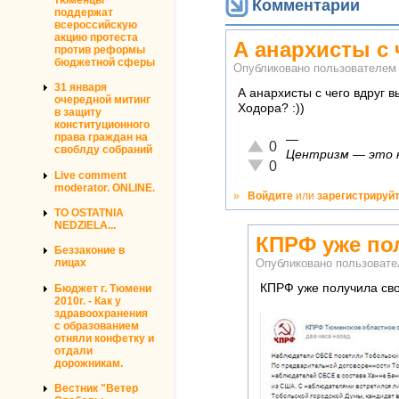
Комментарии
поддержат
всероссийскую
акцию протеста
А анархисты с 
против реформы
бюджетной сферы
Опубликовано пользователе
31 января
А анархисты с чего вдруг в
очередной митинг
Ходора? :))
в защиту
конституционного
права граждан на
—
Отлично!
0
своблду собраний
Центризм — это ко
Неадекватно!
0
Live comment
moderator. ONLINE.
»
Войдите
или
зарегистрируй
TO OSTATNIA
NEDZIELA...
КПРФ уже по
Беззаконие в
лицах
Опубликовано пользоват
КПРФ уже получила сво
Бюджет г. Тюмени
2010г. - Как у
здравоохранения
с образованием
отняли конфетку и
отдали
дорожникам.
Вестник "Ветер