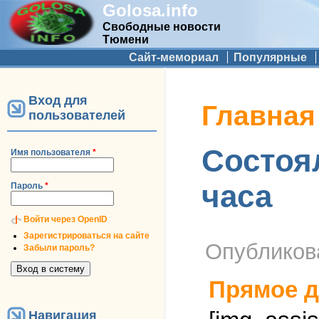
Golosa.info
Свободные новости
Тюмени
Дополнительное меню
Сайт-мемориал
Популярные
Вход для
Вы здесь
Главная
пользователей
Состоя
Имя пользователя
*
часа
Пароль
*
Войти через OpenID
Зарегистрироваться на сайте
Опублико
Забыли пароль?
Прямое д
Навигация