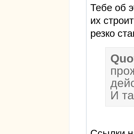
Тебе об э
их строит
резко ста
Quo
прож
дей
И т
Ссылки н