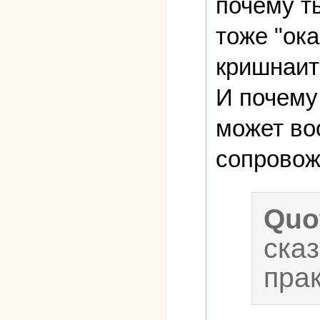
почему т
тоже "ок
кришнаит
И почему
может во
сопровож
Quo
сказ
прак