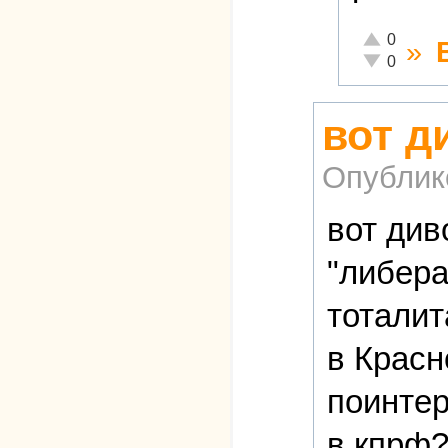
Отлично!
0
»
Неадекватно
0
вот д
Опублик
вот див
"либер
тоталит
в Красн
поинтер
в кпрф