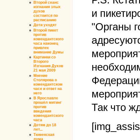
Второй сеанс
изгнания злых
и пикетир
духов
состоится по
расписанию
"Органы г
Дети уходят
Второй пикет
против
адресуют
комендантского
часа наконец
привлек
мероприят
внимание Думы
Картинки со
Второго
необходим
Изгнания Духов
21 мая 2009
Мнение
Федерации
Столярова о
комендантском
часе и ответ на
мероприят
него
В Ярославле
прошёл митинг
Так что ж
против
введения
комендантского
часа
[img_assis
Детям до 18
лет...
Тюменская
дума