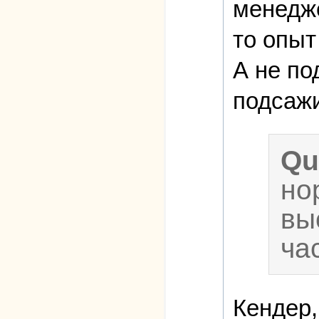
менедже
то опыт
А не по
подсажи
Qu
но
вы
ча
Кендер,