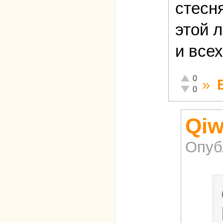
стесн
этой 
и все
Отлично!
0
»
Неадекватно
0
Qiw
Опуб