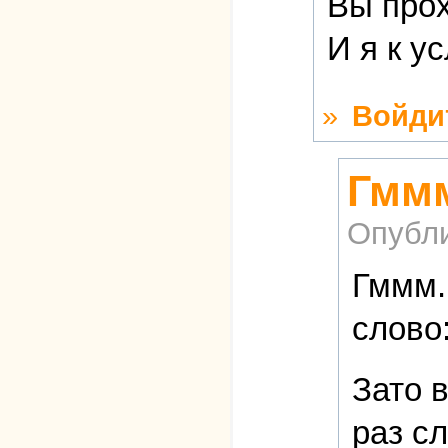
Вы прох
И я к у
»
Войди
Гммм
Опубл
Гммм.
слово:
Зато 
раз с