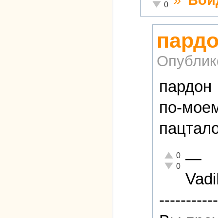
Неадекватно!
0
пардо
Опублик
пардон
по-мое
пацтал
—
Отлично!
0
Неадекватно!
0
Vad
-----------