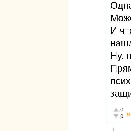
Одна
Може
И чт
наш
Ну, 
Прям
псих
защи
Отлично!
0
Неадеква
0