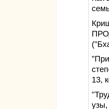
семь
Кри
ПРОД
("Бх
"При
степ
13, 
"Тру
узы,