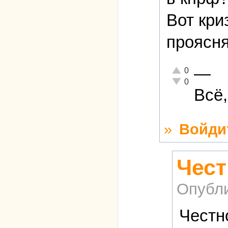
Вот кри
проясня
—
Отлично!
0
Неадекватно!
0
Всё,
»
Войди
Чест
Опубл
Честн