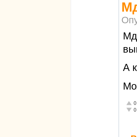
Мд
Опу
Мд
вы
А к
Мо
Отли
0
Неад
0