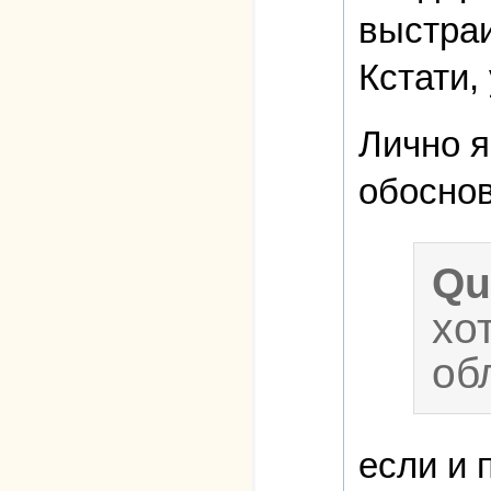
выстраи
Кстати,
Лично я
обосно
Qu
хо
об
если и 