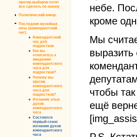
против выборов хотят
небе. Пос
все сделать по закону
Политический юмор.
кроме одн
Последняя музейная
ночь (комендантский
час)
Мы считае
Комендантский
час для
подростков
выразить 
Как вы
относитесь к
введению
комендант
комендантского
часа для
подростков?
депутатам
Почему мы
против
комендантского
чтобы так
часа для
подростков?
Изгнание злых
ещё верне
духов
комендантского
часа
[img_assis
Состоялся
первый сеанс
изгнания духов
комендантского
P.S. Кста
часа