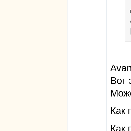
Avan
Вот 
Може
Как 
Как 