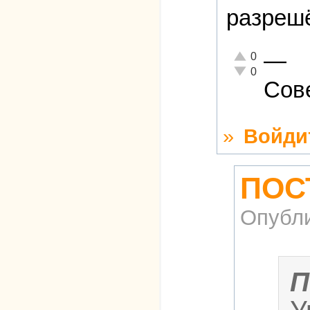
разреш
—
Отлично!
0
Неадекватно!
0
Сов
»
Войди
ПОС
Опубл
П