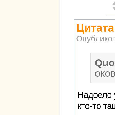
О
Н
Цитата
Опублико
Quo
оков
Надоело 
кто-то т