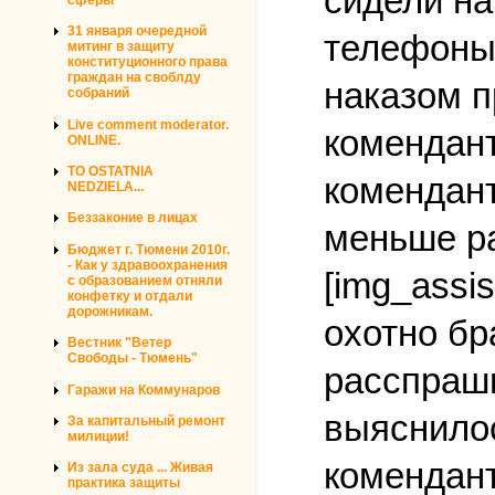
сидели на
31 января очередной
телефоны.
митинг в защиту
конституционного права
граждан на своблду
наказом п
собраний
Live comment moderator.
комендант
ONLINE.
TO OSTATNIA
комендант
NEDZIELA...
Беззаконие в лицах
меньше ра
Бюджет г. Тюмени 2010г.
- Как у здравоохранения
[img_assis
с образованием отняли
конфетку и отдали
дорожникам.
охотно бр
Вестник "Ветер
Свободы - Тюмень"
расспраши
Гаражи на Коммунаров
выяснилос
За капитальный ремонт
милиции!
комендант
Из зала суда ... Живая
практика защиты