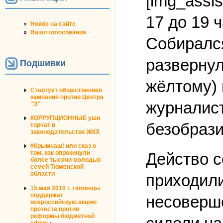
[img_assis
17 до 19 
Новое на сайте
Ваши голосования
Собирался
развернул
Подшивки
жёлтому) 
Стартует общественная
кампания против Центра
журналист
"Э"
КОРРУПЦИОННЫЕ уши
безобрази
торчат в
законодательстве ЖКХ
#Крымнаш! или сказ о
том, как опрокинули
Действо с
более тысячи молодых
семей Тюменской
области
приходили
15 мая 2010 г. тюменцы
поддержат
несоверше
всероссийскую акцию
протеста против
реформы бюджетной
сферы