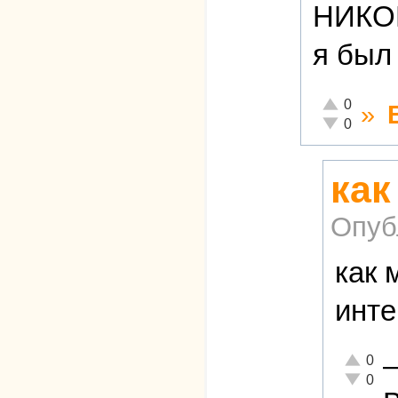
НИКОГ
я бы
Отлично!
0
»
Неадекватно
0
как
Опуб
как 
инте
Отлично!
0
Неадеква
0