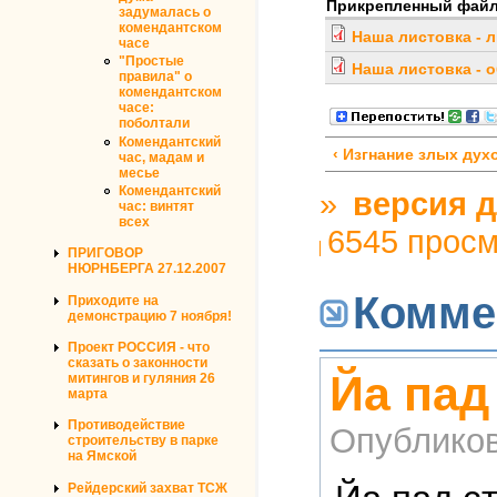
Прикрепленный фай
задумалась о
комендантском
Наша листовка - 
часе
"Простые
Наша листовка - 
правила" о
комендантском
часе:
поболтали
Комендантский
‹ Изгнание злых дух
час, мадам и
месье
Комендантский
»
версия д
час: винтят
всех
6545 прос
ПРИГОВОР
НЮРНБЕРГА 27.12.2007
Комме
Приходите на
демонстрацию 7 ноября!
Проект РОССИЯ - что
сказать о законности
Йа пад
митингов и гуляния 26
марта
Противодействие
Опублико
строительству в парке
на Ямской
Рейдерский захват ТСЖ