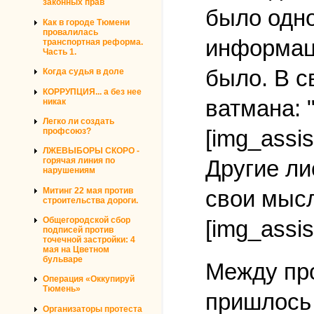
законных прав
было одно
Как в городе Тюмени
провалилась
информаци
транспортная реформа.
Часть 1.
было. В с
Когда судья в доле
КОРРУПЦИЯ... а без нее
ватмана: 
никак
Легко ли создать
[img_assis
профсоюз?
ЛЖЕВЫБОРЫ СКОРО -
горячая линия по
Другие ли
нарушениям
Митинг 22 мая против
свои мысл
строительства дороги.
Общегородской сбор
[img_assis
подписей против
точечной застройки: 4
мая на Цветном
бульваре
Между про
Операция «Оккупируй
Тюмень»
пришлось 
Организаторы протеста