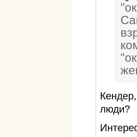
"о
Са
вз
ко
"о
же
Кендер,
люди?
Интерес