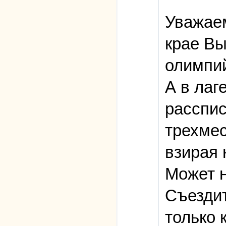
Уважаем
крае Вы
олимпий
А в лаг
расспис
трехмес
взирая 
Может н
Съездит
только 