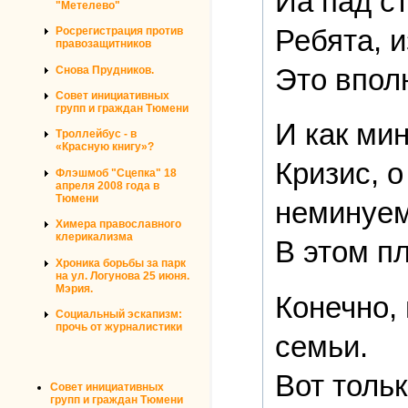
Йа пад с
"Метелево"
Ребята, 
Росрегистрация против
правозащитников
Это впол
Снова Прудников.
Совет инициативных
групп и граждан Тюмени
И как ми
Троллейбус - в
«Красную книгу»?
Кризис, 
Флэшмоб "Сцепка" 18
апреля 2008 года в
Тюмени
неминуем
Химера православного
клерикализма
В этом п
Хроника борьбы за парк
на ул. Логунова 25 июня.
Мэрия.
Конечно,
Социальный эскапизм:
прочь от журналистики
семьи.
Вот толь
Совет инициативных
групп и граждан Тюмени