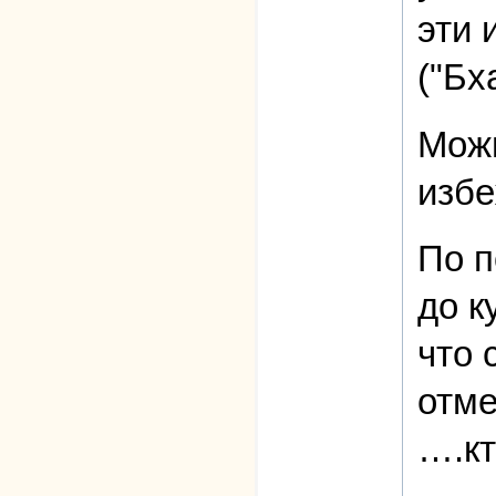
эти 
("Бх
Можн
избе
По п
до к
что 
отме
….кт