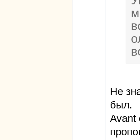
У
м
в
о
в
Не зна
был.
Avant
пропо