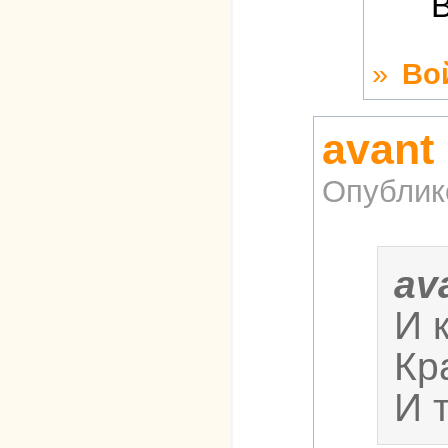
В
»
Во
avant
Опублик
av
И 
Кр
И 