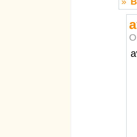
»
В
a
О
a