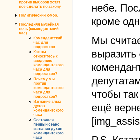
против выборов хотят
небе. Пос
все сделать по закону
Политический юмор.
кроме одн
Последняя музейная
ночь (комендантский
час)
Мы считае
Комендантский
час для
подростков
выразить 
Как вы
относитесь к
введению
комендант
комендантского
часа для
подростков?
депутатам
Почему мы
против
комендантского
чтобы так
часа для
подростков?
Изгнание злых
ещё верне
духов
комендантского
часа
[img_assis
Состоялся
первый сеанс
изгнания духов
комендантского
P.S. Кста
часа