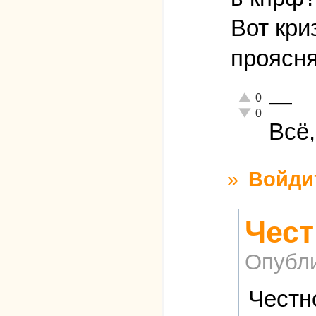
Вот кри
проясня
—
Отлично!
0
Неадекватно!
0
Всё,
»
Войди
Чест
Опубл
Честн