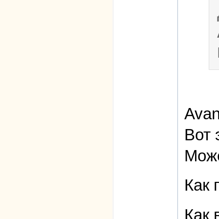
Avan
Вот 
Може
Как 
Как 