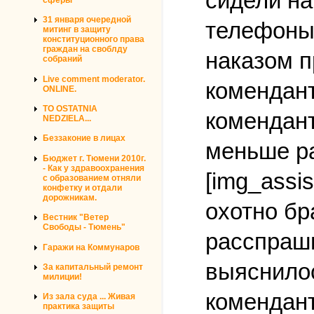
сидели на
31 января очередной
телефоны.
митинг в защиту
конституционного права
граждан на своблду
наказом п
собраний
Live comment moderator.
комендант
ONLINE.
TO OSTATNIA
комендант
NEDZIELA...
Беззаконие в лицах
меньше ра
Бюджет г. Тюмени 2010г.
- Как у здравоохранения
[img_assis
с образованием отняли
конфетку и отдали
дорожникам.
охотно бр
Вестник "Ветер
Свободы - Тюмень"
расспраши
Гаражи на Коммунаров
выяснилос
За капитальный ремонт
милиции!
комендант
Из зала суда ... Живая
практика защиты