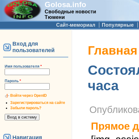
Golosa.info
Свободные новости
Тюмени
Дополнительное меню
Сайт-мемориал
Популярные
Вход для
Вы здесь
Главная
пользователей
Состоя
Имя пользователя
*
часа
Пароль
*
Войти через OpenID
Зарегистрироваться на сайте
Опублико
Забыли пароль?
Прямое д
Навигация