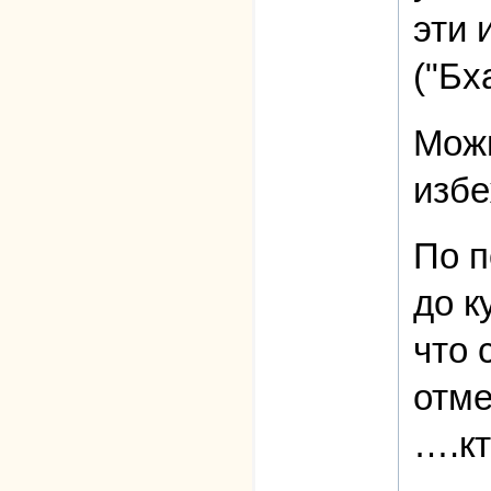
эти 
("Бх
Можн
избе
По п
до к
что 
отме
….кт