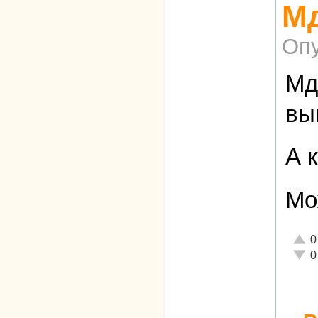
Мд
Опу
Мд
вы
А к
Мо
Отли
0
Неад
0