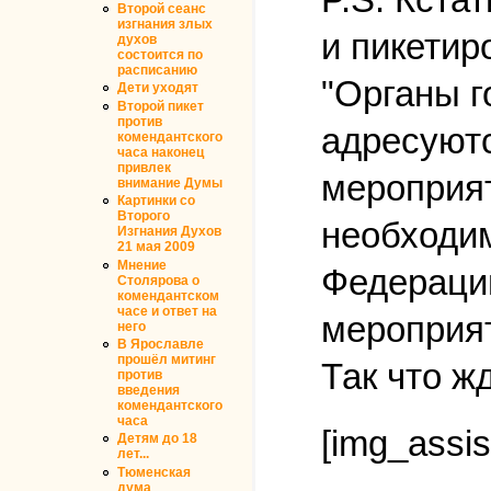
Второй сеанс
изгнания злых
и пикетир
духов
состоится по
расписанию
"Органы г
Дети уходят
Второй пикет
против
адресуют
комендантского
часа наконец
привлек
мероприят
внимание Думы
Картинки со
Второго
необходим
Изгнания Духов
21 мая 2009
Мнение
Федерации
Столярова о
комендантском
часе и ответ на
мероприят
него
В Ярославле
прошёл митинг
Так что ж
против
введения
комендантского
часа
[img_assis
Детям до 18
лет...
Тюменская
дума