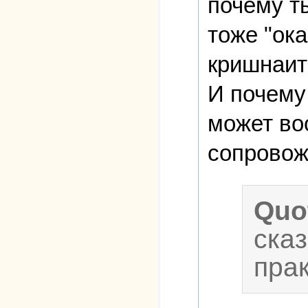
почему т
тоже "ок
кришнаит
И почему
может во
сопровож
Quo
сказ
прак