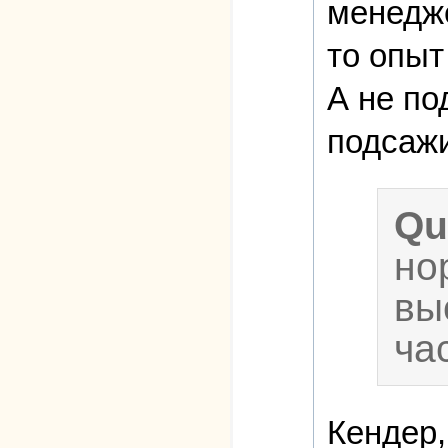
менедже
то опыт
А не по
подсажи
Qu
но
вы
ча
Кендер,