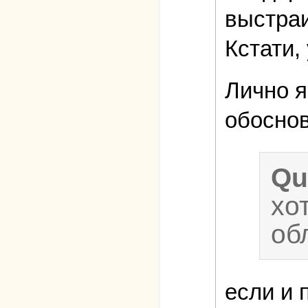
выстраи
Кстати,
Лично я
обосно
Qu
хо
об
если и 