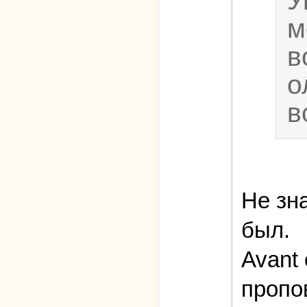
У
м
в
о
в
Не зна
был.
Avant
пропо