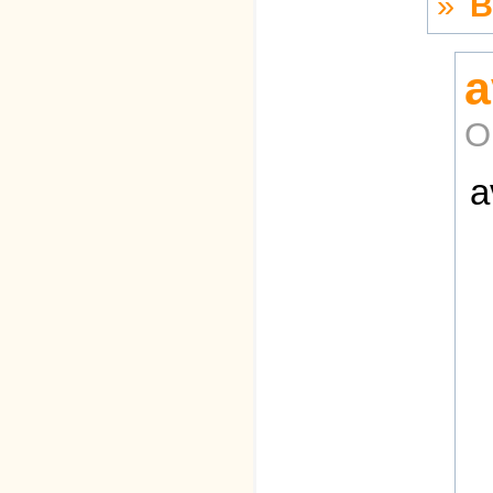
»
В
a
О
a