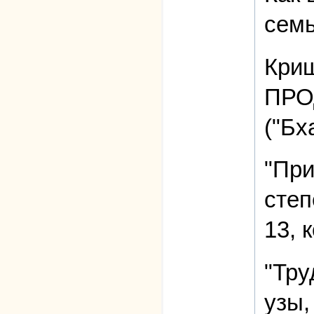
семь
Кри
ПРОД
("Бх
"При
степ
13, 
"Тру
узы,