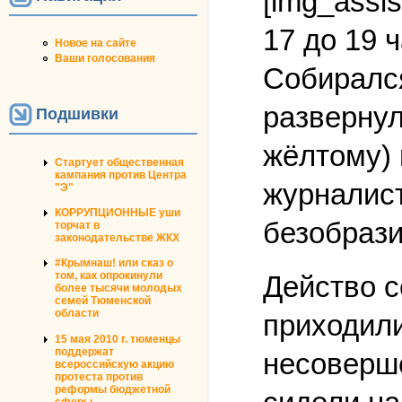
[img_assis
17 до 19 
Новое на сайте
Ваши голосования
Собирался
развернул
Подшивки
жёлтому) 
Стартует общественная
кампания против Центра
журналист
"Э"
КОРРУПЦИОННЫЕ уши
безобрази
торчат в
законодательстве ЖКХ
#Крымнаш! или сказ о
том, как опрокинули
Действо с
более тысячи молодых
семей Тюменской
области
приходили
15 мая 2010 г. тюменцы
поддержат
несоверше
всероссийскую акцию
протеста против
реформы бюджетной
сферы