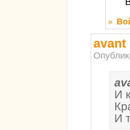
В
»
Во
avant
Опублик
av
И 
Кр
И 