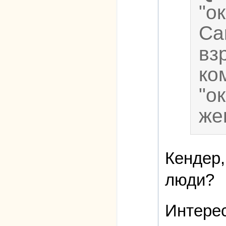
"о
Са
вз
ко
"о
же
Кендер,
люди?
Интерес