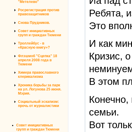
Йа пад с
"Метелево"
Ребята, 
Росрегистрация против
правозащитников
Это впол
Снова Прудников.
Совет инициативных
групп и граждан Тюмени
И как ми
Троллейбус - в
«Красную книгу»?
Кризис, 
Флэшмоб "Сцепка" 18
апреля 2008 года в
Тюмени
неминуем
Химера православного
клерикализма
В этом п
Хроника борьбы за парк
на ул. Логунова 25 июня.
Мэрия.
Конечно,
Социальный эскапизм:
прочь от журналистики
семьи.
Вот толь
Совет инициативных
групп и граждан Тюмени