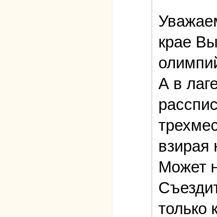
Уважаем
крае Вы
олимпий
А в лаг
расспис
трехмес
взирая 
Может н
Съездит
только 