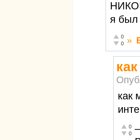
НИКОГ
я бы
Отлично!
0
»
Неадекватно
0
как
Опуб
как 
инте
Отлично!
0
Неадеква
0