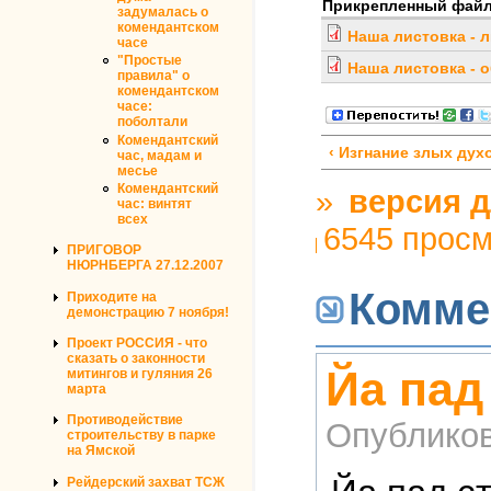
Прикрепленный фай
задумалась о
комендантском
Наша листовка - 
часе
"Простые
Наша листовка - 
правила" о
комендантском
часе:
поболтали
Комендантский
‹ Изгнание злых дух
час, мадам и
месье
Комендантский
»
версия д
час: винтят
всех
6545 прос
ПРИГОВОР
НЮРНБЕРГА 27.12.2007
Комме
Приходите на
демонстрацию 7 ноября!
Проект РОССИЯ - что
сказать о законности
Йа пад
митингов и гуляния 26
марта
Противодействие
Опублико
строительству в парке
на Ямской
Рейдерский захват ТСЖ