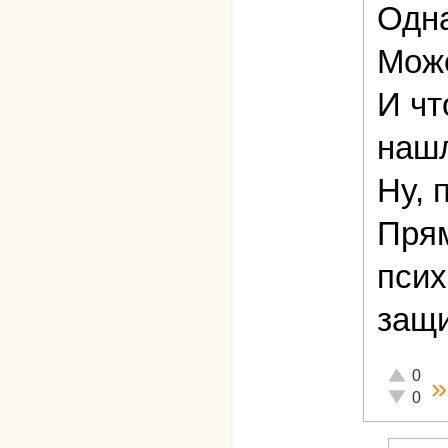
Одна
Може
И чт
наш
Ну, 
Прям
псих
защи
Отлично!
0
Неадеква
0