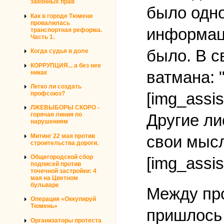
законных прав
было одно
Как в городе Тюмени
провалилась
информаци
транспортная реформа.
Часть 1.
было. В с
Когда судья в доле
КОРРУПЦИЯ... а без нее
ватмана: 
никак
Легко ли создать
[img_assis
профсоюз?
ЛЖЕВЫБОРЫ СКОРО -
горячая линия по
Другие ли
нарушениям
Митинг 22 мая против
свои мысл
строительства дороги.
Общегородской сбор
[img_assis
подписей против
точечной застройки: 4
мая на Цветном
бульваре
Между про
Операция «Оккупируй
Тюмень»
пришлось 
Организаторы протеста