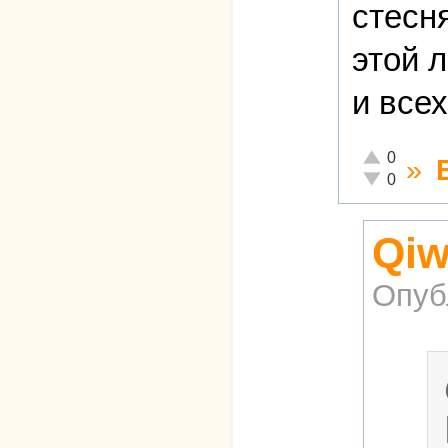
стесн
этой 
и все
Отлично!
0
»
Неадекватно
0
Qiw
Опуб