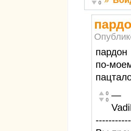
Неадекватно!
0
пардо
Опублик
пардон
по-мое
пацтал
—
Отлично!
0
Неадекватно!
0
Vad
-----------