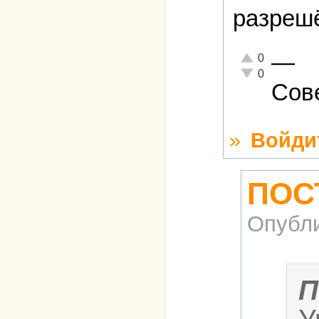
разреш
—
Отлично!
0
Неадекватно!
0
Сов
»
Войди
ПОС
Опубл
П