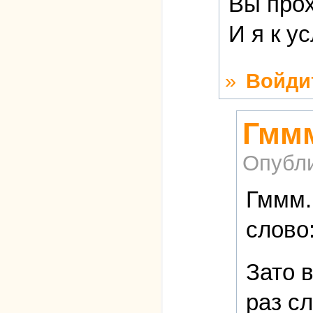
Вы прох
И я к у
»
Войди
Гммм
Опубл
Гммм.
слово:
Зато 
раз с