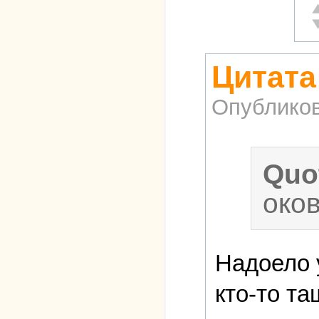
О
Н
Цитата
Опублико
Quo
оков
Надоело 
кто-то т