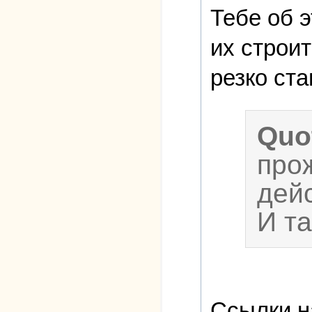
Тебе об э
их строит
резко ста
Quo
прож
дей
И т
Ссылки н