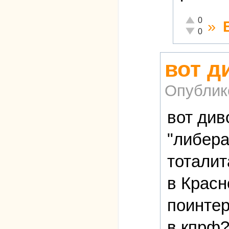
Отлично!
0
»
Неадекватно
0
вот д
Опублик
вот див
"либер
тоталит
в Красн
поинтер
в кпрф