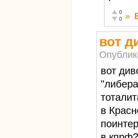
Отлично!
0
»
Неадекватно
0
вот д
Опублик
вот див
"либер
тоталит
в Красн
поинтер
в кпрф