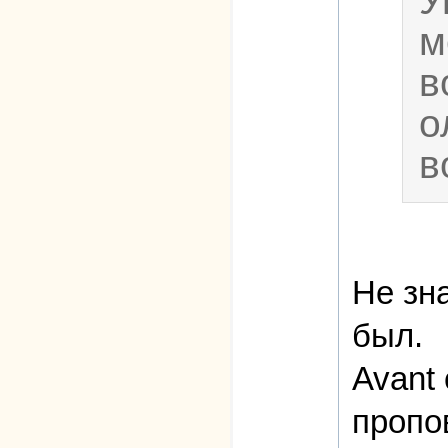
У
м
в
о
в
Не зна
был.
Avant
пропо