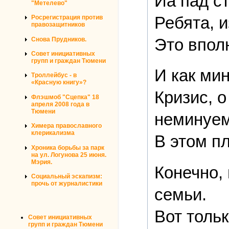
Йа пад с
"Метелево"
Ребята, 
Росрегистрация против
правозащитников
Это впол
Снова Прудников.
Совет инициативных
групп и граждан Тюмени
И как ми
Троллейбус - в
«Красную книгу»?
Кризис, 
Флэшмоб "Сцепка" 18
апреля 2008 года в
Тюмени
неминуем
Химера православного
клерикализма
В этом п
Хроника борьбы за парк
на ул. Логунова 25 июня.
Мэрия.
Конечно,
Социальный эскапизм:
прочь от журналистики
семьи.
Вот толь
Совет инициативных
групп и граждан Тюмени