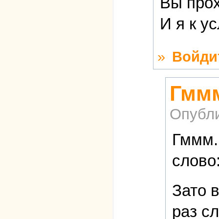
Вы прох
И я к у
»
Войди
Гммм
Опубл
Гммм.
слово:
Зато 
раз с