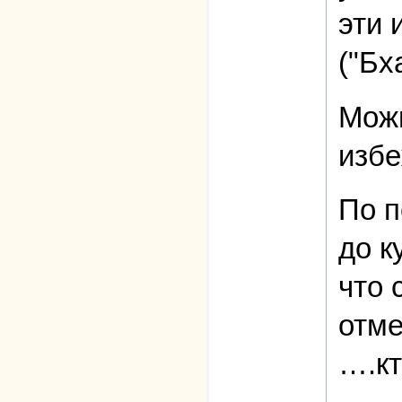
эти 
("Бх
Можн
избе
По п
до к
что 
отме
….кт