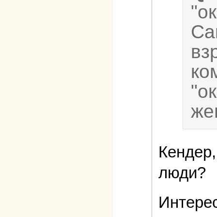
"о
Са
вз
ко
"о
же
Кендер,
люди?
Интерес