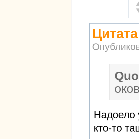
О
Н
Цитата
Опублико
Quo
оков
Надоело 
кто-то т