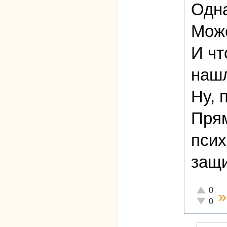
Одна
Може
И чт
наш
Ну, 
Прям
псих
защи
Отлично!
0
Неадеква
0