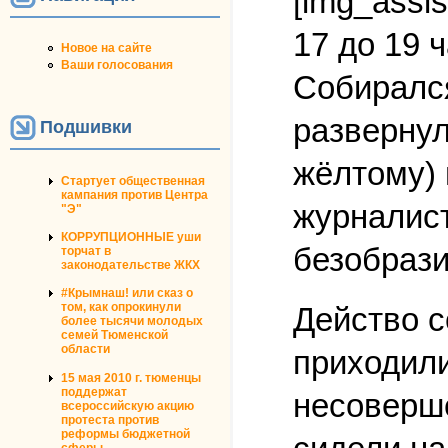
[img_assis
17 до 19 
Новое на сайте
Ваши голосования
Собирался
развернул
Подшивки
жёлтому) 
Стартует общественная
кампания против Центра
журналист
"Э"
КОРРУПЦИОННЫЕ уши
безобрази
торчат в
законодательстве ЖКХ
#Крымнаш! или сказ о
том, как опрокинули
Действо с
более тысячи молодых
семей Тюменской
области
приходили
15 мая 2010 г. тюменцы
поддержат
несоверше
всероссийскую акцию
протеста против
реформы бюджетной
сферы