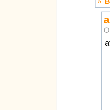
»
В
a
О
a