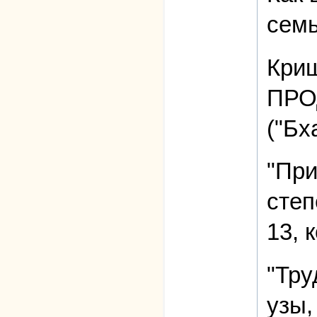
семь
Кри
ПРОД
("Бх
"При
степ
13, 
"Тру
узы,