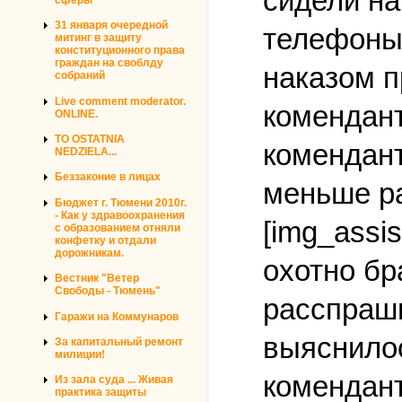
сидели на
31 января очередной
телефоны.
митинг в защиту
конституционного права
граждан на своблду
наказом п
собраний
Live comment moderator.
комендант
ONLINE.
TO OSTATNIA
комендант
NEDZIELA...
Беззаконие в лицах
меньше ра
Бюджет г. Тюмени 2010г.
- Как у здравоохранения
[img_assis
с образованием отняли
конфетку и отдали
дорожникам.
охотно бр
Вестник "Ветер
Свободы - Тюмень"
расспраши
Гаражи на Коммунаров
выяснилос
За капитальный ремонт
милиции!
комендант
Из зала суда ... Живая
практика защиты