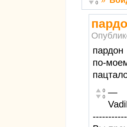
Неадекватно!
0
пардо
Опублик
пардон
по-мое
пацтал
—
Отлично!
0
Неадекватно!
0
Vad
-----------