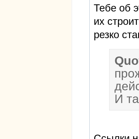
Тебе об э
их строит
резко ста
Quo
прож
дей
И т
Ссылки н