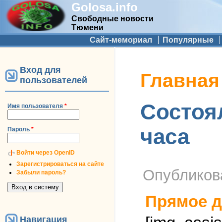
Golosa.info
Свободные новости
Тюмени
Дополнительное меню
Сайт-мемориал
Популярные
Вход для
Вы здесь
Главная
пользователей
Состоя
Имя пользователя
*
часа
Пароль
*
Войти через OpenID
Зарегистрироваться на сайте
Опублико
Забыли пароль?
Прямое д
Навигация