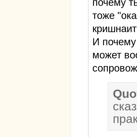
почему т
тоже "ок
кришнаит
И почему
может во
сопровож
Quo
сказ
прак