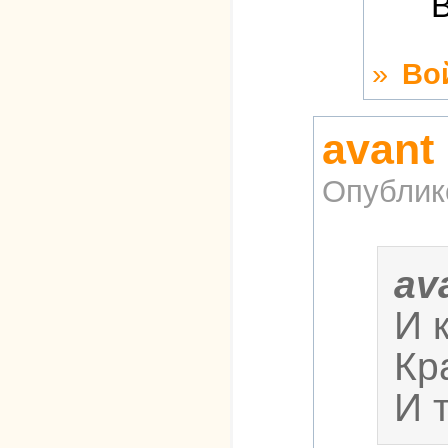
В
»
Во
avant
Опублик
av
И 
Кр
И 