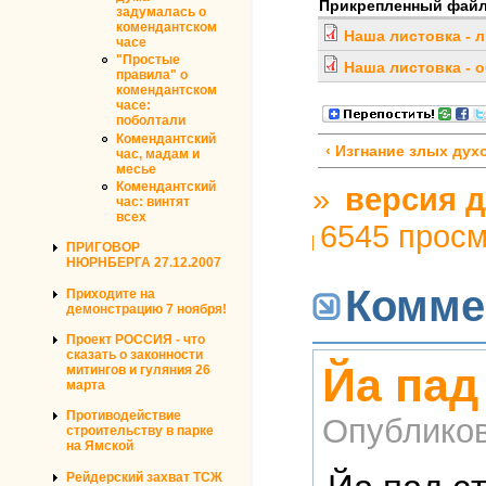
Прикрепленный фай
задумалась о
комендантском
Наша листовка - 
часе
"Простые
Наша листовка - 
правила" о
комендантском
часе:
поболтали
Комендантский
‹ Изгнание злых дух
час, мадам и
месье
Комендантский
»
версия д
час: винтят
всех
6545 прос
ПРИГОВОР
НЮРНБЕРГА 27.12.2007
Комме
Приходите на
демонстрацию 7 ноября!
Проект РОССИЯ - что
сказать о законности
Йа пад
митингов и гуляния 26
марта
Противодействие
Опублико
строительству в парке
на Ямской
Рейдерский захват ТСЖ