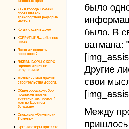
законных прав
было одно
Как в городе Тюмени
провалилась
информаци
транспортная реформа.
Часть 1.
было. В с
Когда судья в доле
КОРРУПЦИЯ... а без нее
ватмана: 
никак
Легко ли создать
[img_assis
профсоюз?
ЛЖЕВЫБОРЫ СКОРО -
горячая линия по
Другие ли
нарушениям
Митинг 22 мая против
свои мысл
строительства дороги.
Общегородской сбор
[img_assis
подписей против
точечной застройки: 4
мая на Цветном
бульваре
Между про
Операция «Оккупируй
Тюмень»
пришлось 
Организаторы протеста