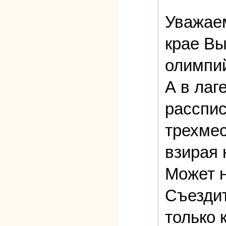
Уважаем
крае Вы
олимпий
А в лаг
расспис
трехмес
взирая 
Может н
Съездит
только 