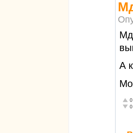
Мд
Опу
Мд
вы
А к
Мо
Отли
0
Неад
0