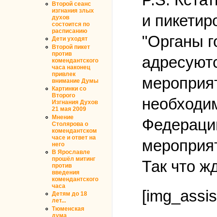
Второй сеанс
изгнания злых
и пикетир
духов
состоится по
расписанию
"Органы г
Дети уходят
Второй пикет
против
адресуют
комендантского
часа наконец
привлек
мероприят
внимание Думы
Картинки со
Второго
необходим
Изгнания Духов
21 мая 2009
Мнение
Федерации
Столярова о
комендантском
часе и ответ на
мероприят
него
В Ярославле
прошёл митинг
Так что ж
против
введения
комендантского
часа
[img_assis
Детям до 18
лет...
Тюменская
дума