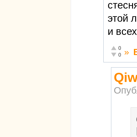
стесн
этой 
и все
Отлично!
0
»
Неадекватно
0
Qiw
Опуб