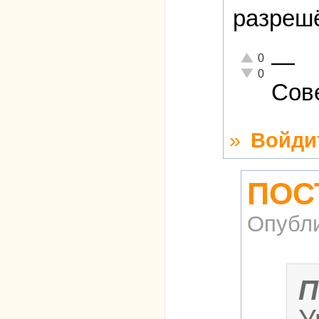
разреш
—
Отлично!
0
Неадекватно!
0
Сов
»
Войди
ПОС
Опубл
П