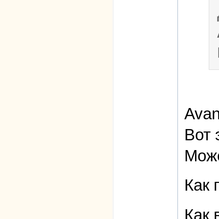
Avan
Вот 
Може
Как 
Как 