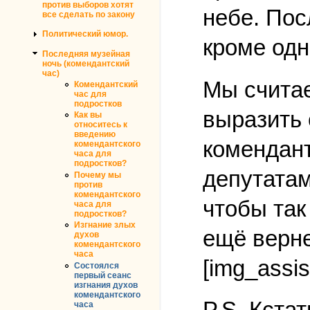
против выборов хотят
небе. Пос
все сделать по закону
Политический юмор.
кроме одн
Последняя музейная
ночь (комендантский
час)
Мы считае
Комендантский
час для
подростков
выразить 
Как вы
относитесь к
введению
комендант
комендантского
часа для
подростков?
депутатам
Почему мы
против
комендантского
чтобы так
часа для
подростков?
Изгнание злых
ещё верне
духов
комендантского
часа
[img_assis
Состоялся
первый сеанс
изгнания духов
комендантского
P.S. Кста
часа