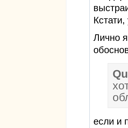
выстраи
Кстати,
Лично я
обосно
Qu
хо
об
если и 