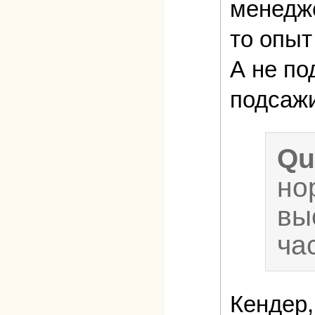
менедже
то опыт
А не по
подсажи
Qu
но
вы
ча
Кендер,