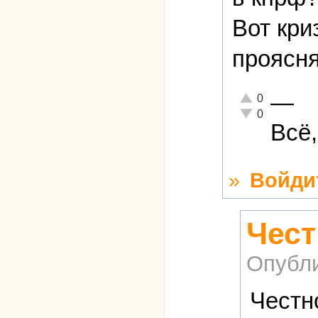
Вот кри
проясня
—
Отлично!
0
Неадекватно!
0
Всё,
»
Войди
Чест
Опубл
Честн