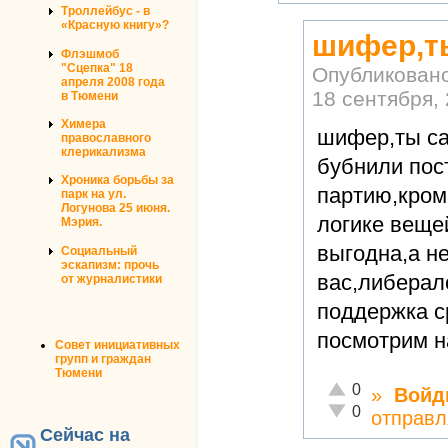
Троллейбус - в
«Красную книгу»?
шифер,т
Флэшмоб
"Сцепка" 18
Опубликован
апреля 2008 года
18 сентября, 
в Тюмени
Химера
шифер,ты са
православного
клерикализма
бубнили пос
Хроника борьбы за
партию,кром
парк на ул.
Логунова 25 июня.
логике веще
Мэрия.
выгодна,а не
Социальный
эскапизм: прочь
вас,либера
от журналистики
поддержка с
посмотрим на
Совет инициативных
групп и граждан
Тюмени
Отлично!
0
»
Войд
Неадекватно!
0
отправл
Сейчас на