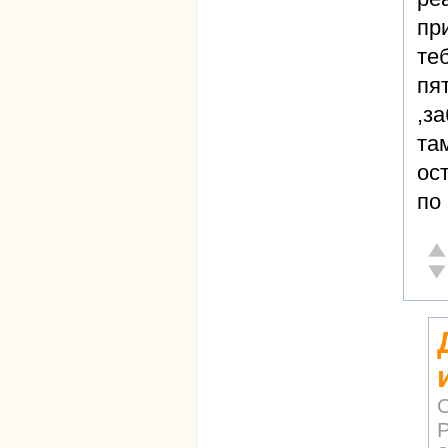
пр
те
пя
,з
та
ос
по 
От
Не