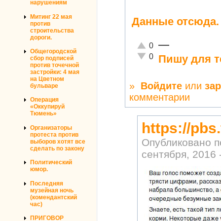
нарушениям
Митинг 22 мая
Данные отсюда.
против
строительства
дороги.
—
Отлично!
0
Общегородской
Неадекватно!
0
Пишу для т
сбор подписей
против точечной
застройки: 4 мая
на Цветном
»
Войдите
или
за
бульваре
комментарии
Операция
«Оккупируй
Тюмень»
https://pb
Организаторы
протеста против
Опубликовано 
выборов хотят все
сделать по закону
сентября, 2016 
Политический
юмор.
Последняя
музейная ночь
(комендантский
час)
ПРИГОВОР