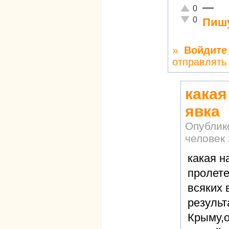
—
Отлично!
0
Неадекватно!
0
Пишу
»
Войдите
отправлять
какая
явка
Опублик
человек
какая н
пролете
всяких 
результ
Крыму,о