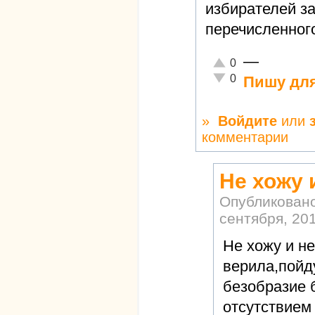
избирателей з
перечисленног
—
Отлично!
0
Неадекватно!
0
Пишу для
»
Войдите
или
комментарии
Не хожу 
Опубликован
сентября, 201
Не хожу и н
верила,пойду
безобразие 
отсутствием