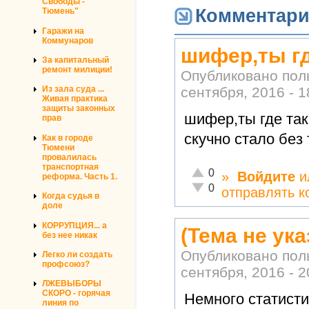
Свободы -
Комментар
Тюмень"
Гаражи на
Коммунаров
шифер,ты гд
За капитальный
ремонт милиции!
Опубликовано по
сентября, 2016 - 1
Из зала суда ...
Живая практика
защиты законных
шифер,ты где так
прав
скучно стало без
Как в городе
Тюмени
провалилась
транспортная
Отлично!
0
»
Войдите
и
реформа. Часть 1.
Неадекватно!
0
отправлять 
Когда судья в
доле
КОРРУПЦИЯ... а
(Тема не ука
без нее никак
Опубликовано по
Легко ли создать
профсоюз?
сентября, 2016 - 2
ЛЖЕВЫБОРЫ
СКОРО - горячая
Немного статисти
линия по