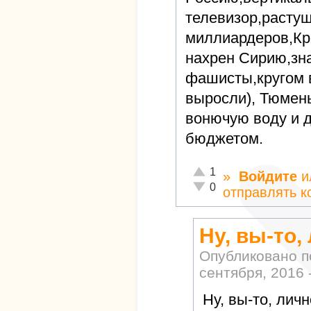
телевизор,расту
миллиардеров,Кры
нахрен Сирию,зна
фашисты,кругом 
выросли), Тюмень
вонючую воду и 
бюджетом.
Отлично!
1
»
Войдите
и
Неадекватно!
0
отправлять 
Ну, вы-то,
Опубликовано 
сентября, 2016 
Ну, вы-то, личн