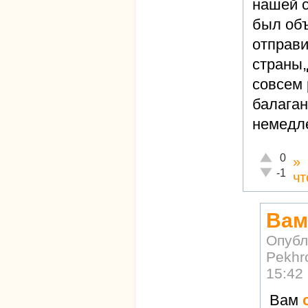
нашей с
был объ
отправи
страны,
совсем 
балаган
немедл
Отлично!
0
»
Неадекват
-1
чт
Вам
Опубл
Pekhr
15:42
Вам