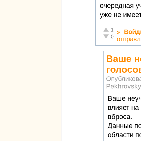
очередная уч
уже не имеет
Отлично!
1
»
Войд
Неадекватно!
0
отправл
Ваше н
голосо
Опубликов
Pekhrovsk
Ваше неуч
влияет на
вброса.
Данные п
области п