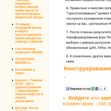
поддержат
всероссийскую
акцию протеста
против реформы
бюджетной сферы
31 января
очередной митинг
в защиту
конституционного
права граждан на
своблду собраний
Live comment
moderator. ONLINE.
TO OSTATNIA
NEDZIELA...
Конструирование
Беззаконие в
лицах
.
Бюджет г. Тюмени
2010г. - Как у
здравоохранения
с образованием
отняли конфетку и
»
Войдите
или
зар
отдали
дорожникам.
комментарии
345 
Вестник "Ветер