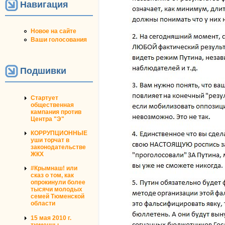
Навигация
Новое на сайте
Ваши голосования
Подшивки
Стартует
общественная
кампания против
Центра "Э"
КОРРУПЦИОННЫЕ
уши торчат в
законодательстве
ЖКХ
#Крымнаш! или
сказ о том, как
опрокинули более
тысячи молодых
семей Тюменской
области
15 мая 2010 г.
тюменцы