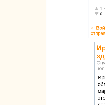
Отличн
1
Неадек
0
»
Вой
отпра
Ир
зд
Опу
чел
Ир
об
ма
эт
ре