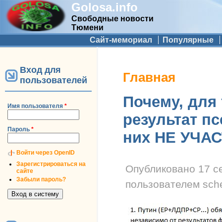
Golosa.info
Свободные новости
Тюмени
Дополнительное меню
Сайт-мемориал
Популярные
Вход для
Вы здесь
Главная
пользователей
Почему, для 
Имя пользователя
*
результат п
Пароль
*
них НЕ УЧА
Войти через OpenID
Зарегистрироваться на
Опубликовано
17 с
сайте
Забыли пароль?
пользователем
sch