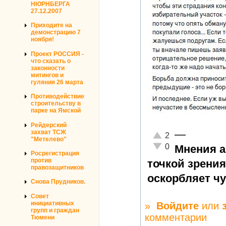
НЮРНБЕРГА
27.12.2007
Приходите на
демонстрацию 7
ноября!
Проект РОССИЯ -
что сказать о
законности
митингов и
гуляния 26 марта
Противодействие
строительству в
парке на Ямской
Рейдерский
—
захват ТСЖ
Отлично!
2
"Метелево"
Неадекватно!
0
Мнения а
Росрегистрация
против
точкой зрения
правозащитников
оскорбляет ч
Снова Прудников.
Совет
инициативных
»
Войдите
или
групп и граждан
комментарии
Тюмени