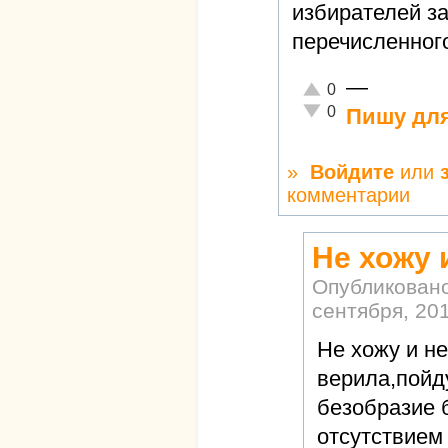
избирателей з
перечисленног
—
Отлично!
0
Неадекватно!
0
Пишу для
»
Войдите
или
комментарии
Не хожу 
Опубликован
сентября, 201
Не хожу и н
верила,пойду
безобразие 
отсутствием