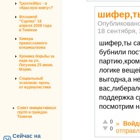
Троллейбус - в
«Красную книгу»?
шифер,т
Флэшмоб
"Сцепка" 18
Опубликован
апреля 2008 года
18 сентября, 
в Тюмени
Химера
шифер,ты са
православного
клерикализма
бубнили пос
Хроника борьбы за
партию,кром
парк на ул.
Логунова 25 июня.
логике веще
Мэрия.
выгодна,а не
Социальный
эскапизм: прочь
вас,либера
от журналистики
поддержка с
посмотрим на
Совет инициативных
групп и граждан
Тюмени
Отлично!
0
»
Войд
Неадекватно!
0
отправл
Сейчас на