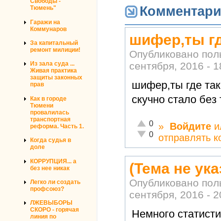
Свободы -
Комментар
Тюмень"
Гаражи на
Коммунаров
шифер,ты гд
За капитальный
ремонт милиции!
Опубликовано по
сентября, 2016 - 1
Из зала суда ...
Живая практика
защиты законных
шифер,ты где так
прав
скучно стало без
Как в городе
Тюмени
провалилась
транспортная
Отлично!
0
»
Войдите
и
реформа. Часть 1.
Неадекватно!
0
отправлять 
Когда судья в
доле
КОРРУПЦИЯ... а
(Тема не ука
без нее никак
Опубликовано по
Легко ли создать
профсоюз?
сентября, 2016 - 2
ЛЖЕВЫБОРЫ
СКОРО - горячая
Немного статисти
линия по