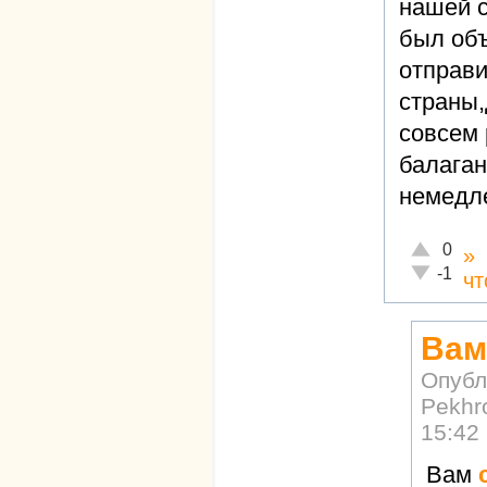
нашей с
был объ
отправи
страны,
совсем 
балаган
немедл
Отлично!
0
»
Неадекват
-1
чт
Вам
Опубл
Pekhr
15:42
Вам