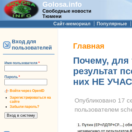
Golosa.info
Свободные новости
Тюмени
Дополнительное меню
Сайт-мемориал
Популярные
Вход для
Вы здесь
Главная
пользователей
Почему, для 
Имя пользователя
*
результат п
Пароль
*
них НЕ УЧА
Войти через OpenID
Зарегистрироваться на
Опубликовано
17 с
сайте
Забыли пароль?
пользователем
sch