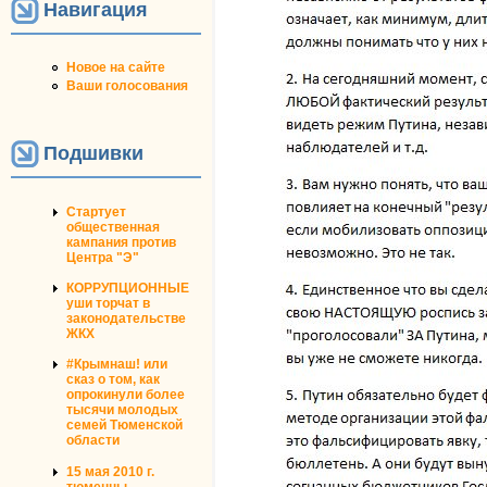
Навигация
Новое на сайте
Ваши голосования
Подшивки
Стартует
общественная
кампания против
Центра "Э"
КОРРУПЦИОННЫЕ
уши торчат в
законодательстве
ЖКХ
#Крымнаш! или
сказ о том, как
опрокинули более
тысячи молодых
семей Тюменской
области
15 мая 2010 г.
тюменцы