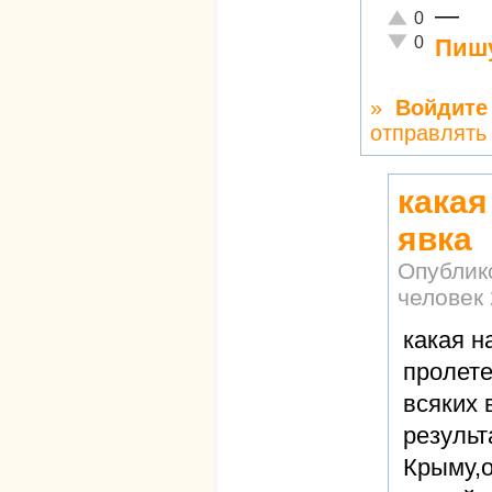
—
Отлично!
0
Неадекватно!
0
Пишу
»
Войдите
отправлять
какая
явка
Опублик
человек
какая н
пролете
всяких 
результ
Крыму,о