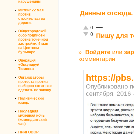
нарушениям
Митинг 22 мая
Данные отсюда.
против
строительства
дороги.
—
Отлично!
0
Общегородской
Неадекватно!
0
Пишу для т
сбор подписей
против точечной
застройки: 4 мая
на Цветном
»
Войдите
или
за
бульваре
комментарии
Операция
«Оккупируй
Тюмень»
https://pb
Организаторы
протеста против
Опубликовано 
выборов хотят все
сделать по закону
сентября, 2016 
Политический
юмор.
Последняя
музейная ночь
(комендантский
час)
ПРИГОВОР