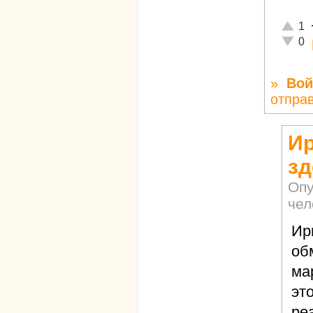
Отличн
1
Неадек
0
»
Вой
отпра
Ир
зд
Опу
чел
Ир
об
ма
эт
ре