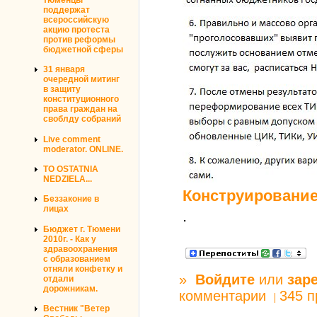
поддержат
всероссийскую
акцию протеста
против реформы
бюджетной сферы
31 января
очередной митинг
в защиту
конституционного
права граждан на
своблду собраний
Live comment
moderator. ONLINE.
TO OSTATNIA
NEDZIELA...
Конструирование
Беззаконие в
лицах
.
Бюджет г. Тюмени
2010г. - Как у
здравоохранения
с образованием
отняли конфетку и
»
Войдите
или
зар
отдали
дорожникам.
комментарии
345 
Вестник "Ветер