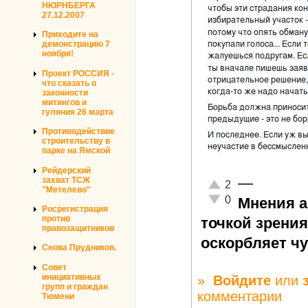
НЮРНБЕРГА
27.12.2007
Приходите на
демонстрацию 7
ноября!
Проект РОССИЯ -
что сказать о
законности
митингов и
гуляния 26 марта
Противодействие
строительству в
парке на Ямской
Рейдерский
—
захват ТСЖ
Отлично!
2
"Метелево"
Неадекватно!
0
Мнения а
Росрегистрация
против
точкой зрения
правозащитников
оскорбляет ч
Снова Прудников.
Совет
инициативных
»
Войдите
или
групп и граждан
комментарии
Тюмени