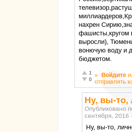
телевизор,расту
миллиардеров,Кры
нахрен Сирию,зна
фашисты,кругом 
выросли), Тюмень
вонючую воду и 
бюджетом.
Отлично!
1
»
Войдите
и
Неадекватно!
0
отправлять 
Ну, вы-то,
Опубликовано 
сентября, 2016 
Ну, вы-то, личн