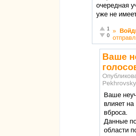
очередная уч
уже не имеет
Отлично!
1
»
Войд
Неадекватно!
0
отправл
Ваше н
голосо
Опубликов
Pekhrovsk
Ваше неуч
влияет на
вброса.
Данные п
области п