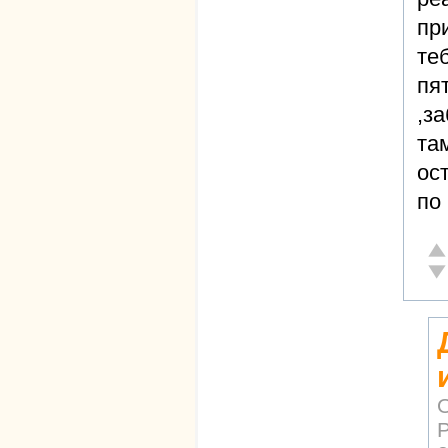
пр
те
пя
,з
та
ос
по 
От
Не