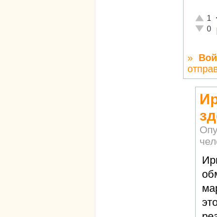
Отличн
1
Неадек
0
»
Вой
отпра
Ир
зд
Опу
чел
Ир
об
ма
эт
ре