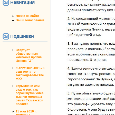
Навигация
Новое на сайте
Ваши голосования
Подшивки
Стартует
общественная
кампания против
Центра "Э"
КОРРУПЦИОННЫЕ
уши торчат в
законодательстве
ЖКХ
#Крымнаш! или
сказ о том, как
опрокинули более
тысячи молодых
семей Тюменской
области
15 мая 2010 г.
тюменцы