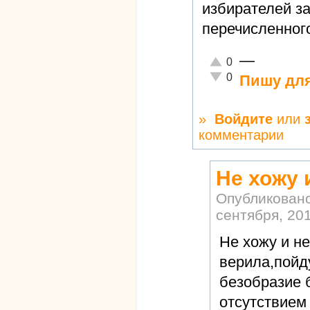
избирателей з
перечисленног
—
Отлично!
0
Неадекватно!
0
Пишу для
»
Войдите
или
комментарии
Не хожу 
Опубликован
сентября, 201
Не хожу и н
верила,пойду
безобразие 
отсутствием