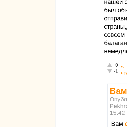
нашей с
был объ
отправи
страны,
совсем 
балаган
немедл
Отлично!
0
»
Неадекват
-1
чт
Вам
Опубл
Pekhr
15:42
Вам