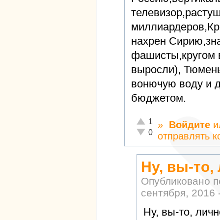
телевизор,расту
миллиардеров,Кры
нахрен Сирию,зна
фашисты,кругом 
выросли), Тюмень
вонючую воду и 
бюджетом.
Отлично!
1
»
Войдите
и
Неадекватно!
0
отправлять 
Ну, вы-то,
Опубликовано 
сентября, 2016 
Ну, вы-то, личн