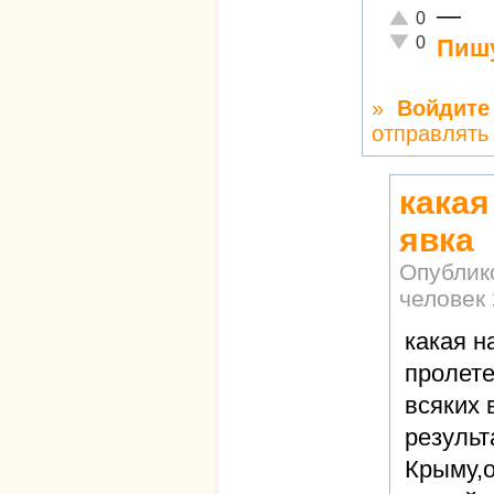
—
Отлично!
0
Неадекватно!
0
Пишу
»
Войдите
отправлять
какая
явка
Опублик
человек
какая н
пролете
всяких 
результ
Крыму,о