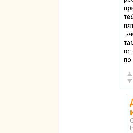
пр
те
пя
,з
та
ос
по 
От
Не