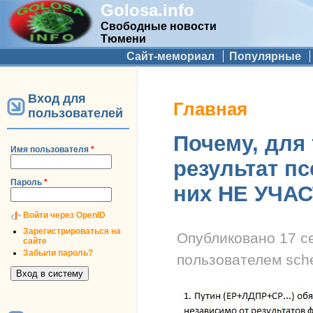
Golosa.info
Свободные новости
Тюмени
Дополнительное меню
Сайт-мемориал
Популярные
Вход для
Вы здесь
Главная
пользователей
Почему, для 
Имя пользователя
*
результат п
Пароль
*
них НЕ УЧА
Войти через OpenID
Зарегистрироваться на
Опубликовано
17 с
сайте
Забыли пароль?
пользователем
sch