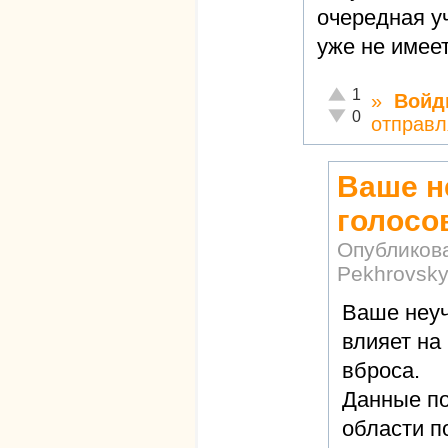
очередная уч
уже не имеет
Отлично!
1
»
Войд
Неадекватно!
0
отправл
Ваше н
голосо
Опубликов
Pekhrovsk
Ваше неуч
влияет на
вброса.
Данные п
области п