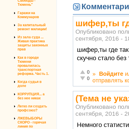
Свободы -
Комментар
Тюмень"
Гаражи на
Коммунаров
шифер,ты гд
За капитальный
ремонт милиции!
Опубликовано по
сентября, 2016 - 1
Из зала суда ...
Живая практика
защиты законных
шифер,ты где так
прав
скучно стало без
Как в городе
Тюмени
провалилась
транспортная
Отлично!
0
»
Войдите
и
реформа. Часть 1.
Неадекватно!
0
отправлять 
Когда судья в
доле
КОРРУПЦИЯ... а
(Тема не ука
без нее никак
Опубликовано по
Легко ли создать
профсоюз?
сентября, 2016 - 2
ЛЖЕВЫБОРЫ
СКОРО - горячая
Немного статисти
линия по