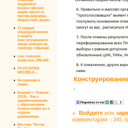
поддержат
всероссийскую
акцию протеста
против реформы
бюджетной сферы
31 января
очередной митинг
в защиту
конституционного
права граждан на
своблду собраний
Live comment
moderator. ONLINE.
TO OSTATNIA
NEDZIELA...
Конструирование
Беззаконие в
лицах
.
Бюджет г. Тюмени
2010г. - Как у
здравоохранения
с образованием
отняли конфетку и
»
Войдите
или
зар
отдали
дорожникам.
комментарии
345 
Вестник "Ветер