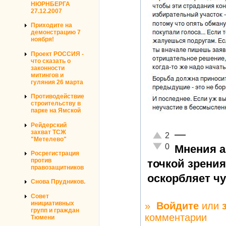
НЮРНБЕРГА
27.12.2007
Приходите на
демонстрацию 7
ноября!
Проект РОССИЯ -
что сказать о
законности
митингов и
гуляния 26 марта
Противодействие
строительству в
парке на Ямской
Рейдерский
—
захват ТСЖ
Отлично!
2
"Метелево"
Неадекватно!
0
Мнения а
Росрегистрация
против
точкой зрения
правозащитников
оскорбляет ч
Снова Прудников.
Совет
инициативных
»
Войдите
или
групп и граждан
комментарии
Тюмени