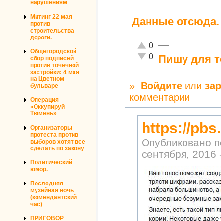
нарушениям
Митинг 22 мая
Данные отсюда.
против
строительства
дороги.
—
Отлично!
0
Общегородской
Неадекватно!
0
Пишу для т
сбор подписей
против точечной
застройки: 4 мая
на Цветном
»
Войдите
или
за
бульваре
комментарии
Операция
«Оккупируй
Тюмень»
https://pb
Организаторы
протеста против
Опубликовано 
выборов хотят все
сделать по закону
сентября, 2016 
Политический
юмор.
Последняя
музейная ночь
(комендантский
час)
ПРИГОВОР