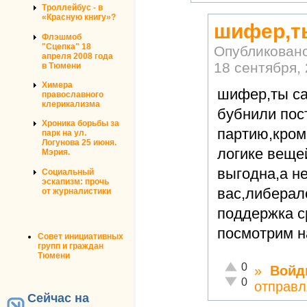
Троллейбус - в
«Красную книгу»?
шифер,т
Флэшмоб
"Сцепка" 18
Опубликован
апреля 2008 года
18 сентября, 
в Тюмени
Химера
шифер,ты са
православного
клерикализма
бубнили пос
Хроника борьбы за
партию,кром
парк на ул.
Логунова 25 июня.
логике веще
Мэрия.
выгодна,а не
Социальный
эскапизм: прочь
вас,либера
от журналистики
поддержка с
посмотрим на
Совет инициативных
групп и граждан
Тюмени
Отлично!
0
»
Войд
Неадекватно!
0
отправл
Сейчас на