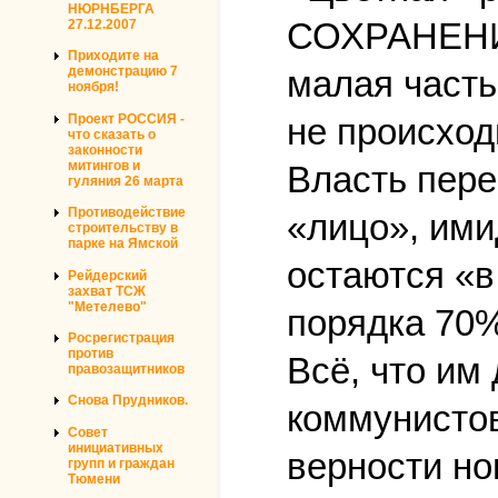
НЮРНБЕРГА
СОХРАНЕНИ
27.12.2007
Приходите на
демонстрацию 7
малая часть
ноября!
Проект РОССИЯ -
не происход
что сказать о
законности
митингов и
Власть пере
гуляния 26 марта
Противодействие
«лицо», ими
строительству в
парке на Ямской
остаются «в 
Рейдерский
захват ТСЖ
"Метелево"
порядка 70%
Росрегистрация
против
Всё, что им
правозащитников
Снова Прудников.
коммунистов
Совет
инициативных
верности но
групп и граждан
Тюмени