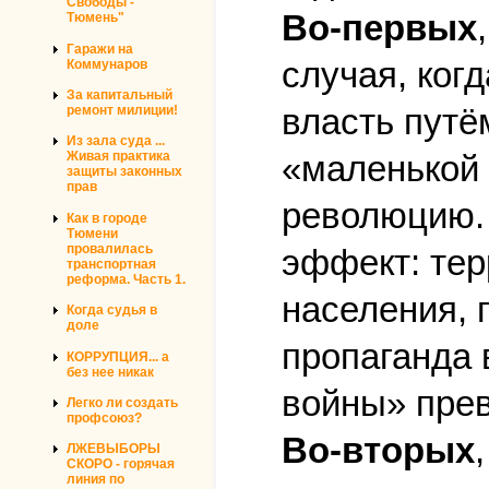
Свободы -
Во-первых
Тюмень"
Гаражи на
случая, ког
Коммунаров
За капитальный
власть путё
ремонт милиции!
Из зала суда ...
Живая практика
«маленькой 
защиты законных
прав
революцию. 
Как в городе
Тюмени
провалилась
эффект: тер
транспортная
реформа. Часть 1.
населения, 
Когда судья в
доле
пропаганда
КОРРУПЦИЯ... а
без нее никак
войны» прев
Легко ли создать
профсоюз?
Во-вторых
ЛЖЕВЫБОРЫ
СКОРО - горячая
линия по