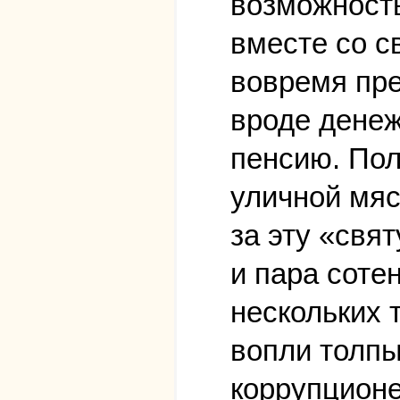
возможность
вместе со с
вовремя пре
вроде денеж
пенсию. Пол
уличной мяс
за эту «свя
и пара соте
нескольких 
вопли толпы
коррупционе