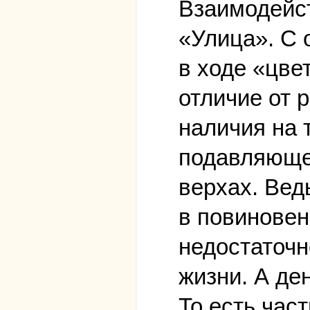
Взаимодейст
«Улица». С 
в ходе «цве
отличие от 
наличия на 
подавляющей
верхах. Вед
в повиновен
недостаточн
жизни. А ден
То есть час