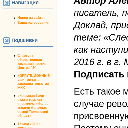
Автор Але
Навигация
писатель, 
Новое на сайте
Доклад, при
Ваши голосования
теме: «Сле
Подшивки
как наступ
Стартует
2016 г. в г.
общественная
кампания против
Центра "Э"
Подписать 
КОРРУПЦИОННЫЕ
уши торчат в
законодательстве
ЖКХ
Есть такое 
#Крымнаш! или
сказ о том, как
случае рево
опрокинули более
тысячи молодых
семей Тюменской
присвоенную
области
15 мая 2010 г.
тюменцы