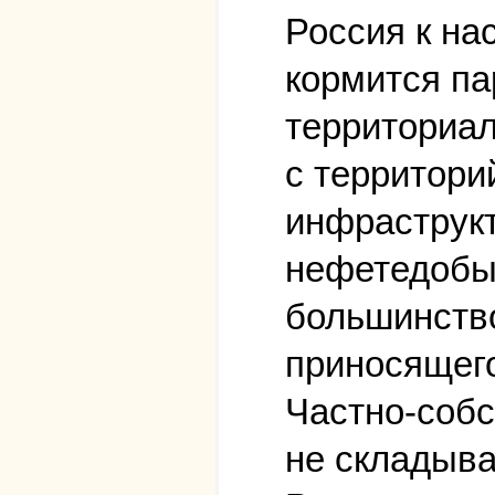
Россия к на
кормится па
территориа
с территори
инфраструк
нефетедобы
большинство
приносящего
Частно-собс
не складыва