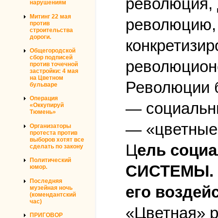
революция, 
нарушениям
Митинг 22 мая
революцию, 
против
строительства
дороги.
конкретизир
Общегородской
сбор подписей
революцион
против точечной
застройки: 4 мая
на Цветном
Революции 
бульваре
Операция
— социальн
«Оккупируй
Тюмень»
— «цветные
Организаторы
протеста против
выборов хотят все
Ц
ель соци
сделать по закону
Политический
СИСТЕМЫ. 
юмор.
Последняя
его воздей
музейная ночь
(комендантский
час)
«Цветная» р
ПРИГОВОР