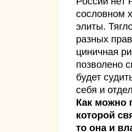
России нет н
сословном х
элиты. Тягл
разных прав
циничная ри
позволено с
будет судит
себя и отде
Как можно 
которой св
то она и вл