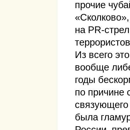
прочие чуба
«Сколково»,
на PR-стрел
террористов
Из всего эт
вообще либе
годы бескор
по причине
связующего 
была гламу
России, пре