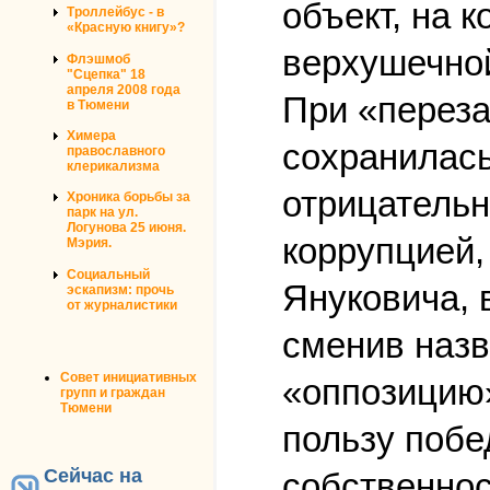
объект, на 
Троллейбус - в
«Красную книгу»?
верхушечной
Флэшмоб
"Сцепка" 18
апреля 2008 года
При «переза
в Тюмени
Химера
сохранилась
православного
клерикализма
отрицательн
Хроника борьбы за
парк на ул.
Логунова 25 июня.
коррупцией,
Мэрия.
Социальный
Януковича, 
эскапизм: прочь
от журналистики
сменив назв
Совет инициативных
«оппозицию
групп и граждан
Тюмени
пользу побе
Сейчас на
собственнос