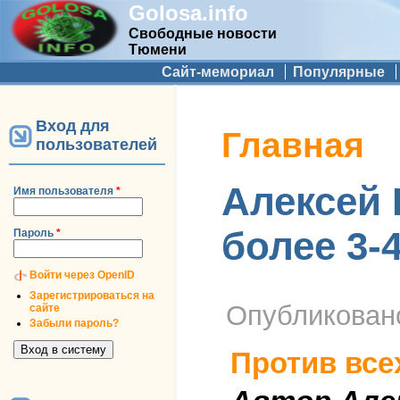
Golosa.info
Свободные новости
Тюмени
Дополнительное меню
Сайт-мемориал
Популярные
Вход для
Вы здесь
Главная
пользователей
Алексей 
Имя пользователя
*
более 3-4
Пароль
*
Войти через OpenID
Зарегистрироваться на
Опубликова
сайте
Забыли пароль?
Против все