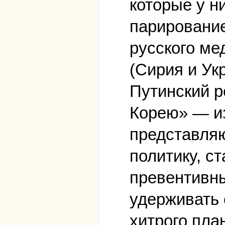
которые у н
парирование
русского ме
(Сирия и Укр
Путинский р
Корею» — из
представляю
политику, с
превентивны
удерживать 
хитрого пла