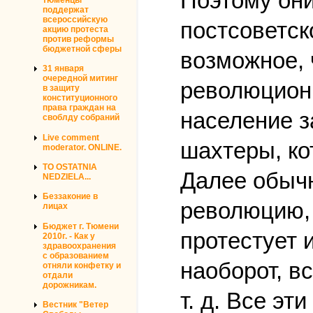
Поэтому они
поддержат
всероссийскую
постсоветск
акцию протеста
против реформы
бюджетной сферы
возможное, 
31 января
очередной митинг
революционн
в защиту
конституционного
права граждан на
население з
своблду собраний
Live comment
шахтеры, ко
moderator. ONLINE.
TO OSTATNIA
Далее обычн
NEDZIELA...
Беззаконие в
революцию, 
лицах
Бюджет г. Тюмени
протестует 
2010г. - Как у
здравоохранения
с образованием
наоборот, в
отняли конфетку и
отдали
дорожникам.
т. д. Все эт
Вестник "Ветер