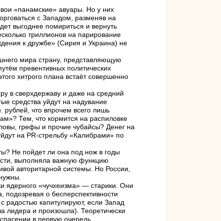
вои «панамские» авуары. Но у них
торговаться с Западом, разменяв на
удет выгоднее помириться и вернуть
есколько триллионов на парирование
дения к дружбе» (Сирия и Украина) не
шнего мира страну, представляющую
 путём превентивных политических
этого хитрого плана встаёт совершенно
гру в сверхдержаву и даже на средний
утые средства уйдут на надувание
 рублей, что впрочем всего лишь
ам»? Тем, что кормится на распиловке
аловы, грефы и прочие чубайсы? Денег на
 уйдут на PR-стрельбу «Калибрами» по
ты? Не пойдет ли она под нож в годы
ости, выполняла важную функцию
вой авторитарной системы. Но России,
нужны.
ки ядерного «чучхеизма» — старики. Они
а, подозревая о бесперспективности
 с радостью капитулируют, если Запад
а лидера и произошла). Теоретически
спасении в первую очередь.