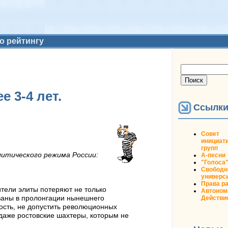
о рейтингу
Форма
Поиск
поиска
 3-4 лет.
Ссылк
Совет
инициат
групп
литического режима России:
А-песни
"Голоса
Свобод
универс
Права р
ители элиты потеряют не только
Автоном
Действи
ованы в пролонгации нынешнего
ность, не допустить революционных
 даже ростовские шахтеры, которым не