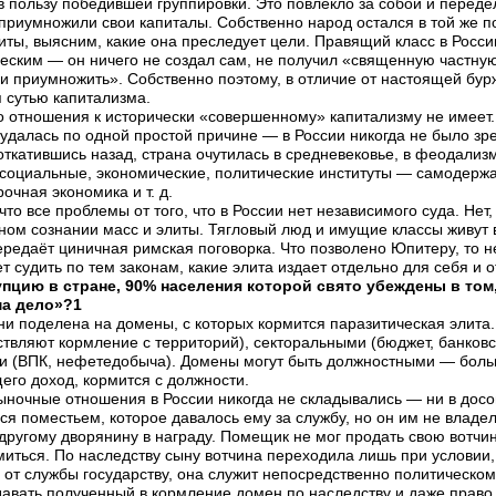
 пользу победившей группировки. Это повлекло за собой и переде
 приумножили свои капиталы. Собственно народ остался в той же п
ты, выясним, какие она преследует цели. Правящий класс в Росси
ским — он ничего не создал сам, не получил «священную частную 
 и приумножить». Собственно поэтому, в отличие от настоящей бур
я сутью капитализма.
 отношения к исторически «совершенному» капитализму не имеет.
е удалась по одной простой причине — в России никогда не было зр
 откатившись назад, страна очутилась в средневековье, в феодали
 социальные, экономические, политические институты — самодержа
очная экономика и т. д.
то все проблемы от того, что в России нет независимого суда. Нет,
ном сознании масс и элиты. Тягловый люд и имущие классы живут
ередаёт циничная римская поговорка. Что позволено Юпитеру, то не
ет судить по тем законам, какие элита издает отдельно для себя и
пцию в стране, 90% населения которой свято убеждены в том, 
ма дело»?1
ни поделена на домены, с которых кормится паразитическая элита
ствляют кормление с территорий), секторальными (бюджет, банков
и (ВПК, нефетедобыча). Домены могут быть должностными — боль
его доход, кормится с должности.
ыночные отношения в России никогда не складывались — ни в досов
я поместьем, которое давалось ему за службу, но он им не владел.
другому дворянину в награду. Помещик не мог продать свою вотчин
иться. По наследству сыну вотчина переходила лишь при условии, 
от службы государству, она служит непосредственно политическому
давать полученный в кормление домен по наследству и даже право