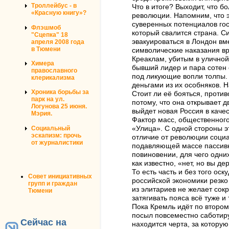
Троллейбус - в
Что в итоге? Выходит, что 
«Красную книгу»?
революции. Напомним, что э
суверенных потенциалов госу
Флэшмоб
который свалится страна. С
"Сцепка" 18
эвакуироваться в Лондон вм
апреля 2008 года
в Тюмени
символические наказания вр
Креаклам, убитым в уличной
Химера
бывший лидер и пара сотен 
православного
под ликующие вопли толпы. 
клерикализма
деньгами из их особняков. 
Хроника борьбы за
Стоит ли её бояться, проти
парк на ул.
потому, что она открывает 
Логунова 25 июня.
выйдет новая Россия в качес
Мэрия.
Фактор масс, общественного
Социальный
«Улица». С одной стороны э
эскапизм: прочь
отличие от революции социал
от журналистики
подавляющей массе пассивно
повиновении, для чего одни
как известно, «нет, но вы де
То есть часть и без того ос
Совет инициативных
российской экономики резко
групп и граждан
из элитариев не желает сок
Тюмени
затягивать пояса всё туже и
Пока Кремль идёт по второму
посыл повсеместно саботиру
Сейчас на
находится черта, за которую