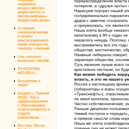
перераспределение власти в
поддержат
потеряли, а «друзья хунты»
всероссийскую
Нарисуем портрет нашей эли
акцию протеста
полукриминально-паразитиче
против реформы
бюджетной сферы
дедов с заветом «сохранить
и приумножать, что являетс
31 января
Наша элита вообще никакого
очередной митинг
капитализму в 90-х годах н
в защиту
оказалось некуда. Поэтому,
конституционного
права граждан на
выстраивались все эти годы
своблду собраний
общества, местничество, обр
Наивные либералы говорят, ч
Live comment
характере общества, сослов
moderator. ONLINE.
Суть явления лучше всего п
TO OSTATNIA
кристально честным, он буд
NEDZIELA...
Как можно победить корру
власть, и это не нашего у
Беззаконие в
Россия к настоящему време
лицах
(губернаторы и мэры осуще
Бюджет г. Тюмени
«Транснефть»), отраслевым
2010г. - Как у
не имея капитала, приносящ
здравоохранения
Частно-собственнические, р
с образованием
Раньше дворянин пользовалс
отняли конфетку и
отдали
тяжкий поступок и передать 
дорожникам.
в прямом смысле слова корм
Наша же элита освобождена 
Вестник "Ветер
причине она не может пере