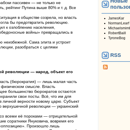
Новые
рабски пассивен — не только не
пользо
ь, рейтинг Путина выше 80% и т. д. Все
ситуация в обществе созрела, но власть
JamesKar
огла бы предотвратить революцию.
NormanLearf
дил к озлоблению населения,
Michaelsmim
победоносные войны» превращались в
RobertBaill
TyroneBog
ю неизбежной. Сама элита и устроит
олюции, разобраться с целями
RSS
й революции — народ, объект его
сть (бюрократия) — лишь малая часть
, физическом смысле. Власть
ющее большинство бюрократов остаются
охранили свои посты. Всё, что им для
в личной верности новому царю. Субъект
ер верхушечной революции — украинский
со всеми её пороками — отрицательной
шие соратники Януковича, вовремя его
в «оппозицию». Произошло лишь