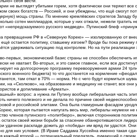
льно» себя вести.
ии не выглядят убитыми горем, хотя фактически они теряют все с
иком своих богатств — Россией, и они убеждены, что ещё смогут по
ядерную) мощь страны. По мнению кремлёвских стратегов Западу б
олько сотен миллиардов, которые у них отжали, нежели тратить н
от «непредсказуемого русского медведя». Путинский блеф «принуж
 на превращение РФ в «Северную Корею» — изолированную от вне
о ещё остается политику, ставшему изгоем? Вроде бы пока режиму
ётся удерживать ситуацию под контролем. Но на пути реализации 
, во-первых, экономический базис страны не способен обеспечить и
ски не хватает. Во-вторых, и это самое главное, если все достигн
нирует на долгосрочную программу перевооружения армии 24 трлн.
ского военного бюджета) то что достанется на кормление «феодал
станется, там откат в 70% — норма. Но с чего будут кормиться шув
ми, на «Сколково», на образование и медицину не станет, все они
рористов и допиливание «Арматы».
трашный» вопрос: а нужна ли Путину вообще либеральная часть эли
оть ничего полезного и не делала по причине своей недееспособн
ровой и российской элитами. Она была гламурным фасадом уродли
орею, которая пытается напугать весь мир, либералы неумехи не 
ство членов путинского «политбюро», включая сторонников полити
ь остаток своей жизни борьбе за спасение обанкротившегося лидер
при удачном раскладе дожить до «победы» им вряд ли удастся. Они
о для них условия. (В Ираке Саддама Хуссейна именно такая сдач
ев каждый второй — потенциальный предатель, думающий о своем 