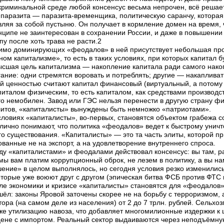
 криминальной среде любой консенсус весьма непрочен, всё решает
паразита — паразита-временщика, политическую саранчу, которая 
вляя за собой пустыню. Он получает в кормление домен на время, ч
нципе не заинтересован в сохранении России, и даже в повышении
у после хоть трава не расти.2
имо доминирующих «феодалов» в ней присутствует небольшая про
ом капитализме», то есть в таких условиях, при которых капитал 
ысшая цель капитализма — накопление капитала ради самого накопл
ание: одни стремятся воровать и потреблять; другие — накаплива
 ценностью считают капитал финансовый (виртуальный, а потому 
питалом физическим, то есть капиталом, как средствами производ
о немобилен. Завод или ГЭС нельзя перенести в другую страну фи
тов, «капиталисты» вынуждены быть немножко «патриотами».
словиях «капиталисты», во-первых, становятся объектом грабежа
лично понимают, что политика «феодалов» ведет к быстрому унич
го существования. «Капиталисты» — это та часть элиты, которой пр
ованные не на экспорт, а на удовлетворение внутреннего спроса.
ду «капиталистами» и феодалами действовал консенсус: вы там, ра
мы вам платим коррупционный оброк, не лезем в политику, а вы н
ение» в целом выполнялось, но сегодня условия резко изменилис
оторые уже воюют друг с другом (эпическая битва ФСБ против ФТС 
але экономики и кризисе «капиталисты» становятся для «феодалов
ёл: законы Яровой заточены скорее не на борьбу с терроризмом, а
ора (на самом деле из населения) от 2 до 7 трлн. рублей. Сельхо
аже утилизацию навоза, что добавляет многомилионные издержки к 
цене с импортом. Реальный сектор выдаиваются через неподъёмну