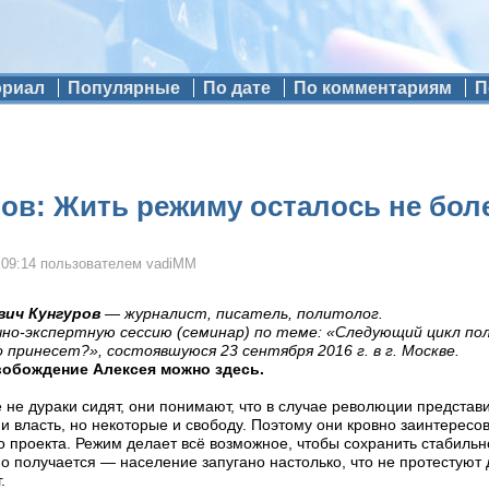
ориал
Популярные
По дате
По комментариям
П
ов: Жить режиму осталось не более
 09:14
пользователем
vadiMM
вич Кунгуров
— журналист, писатель, политолог.
чно-экспертную сессию (семинар) по теме: «Следующий цикл по
 принесет?», состоявшуюся 23 сентября 2016 г. в г. Москве.
вобождение Алексея можно здесь.
е не дураки сидят, они понимают, что в случае революции представ
и власть, но некоторые и свободу. Поэтому они кровно заинтерес
о проекта. Режим делает всё возможное, чтобы сохранить стабиль
но получается — население запугано настолько, что не протестуют
.