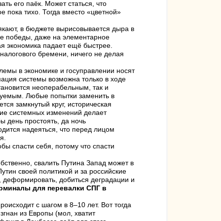
ть его паёк. Может статься, что
е пока тихо. Тогда вместо «цветной»
кают, в бюджете вырисовывается дыра в
ие победы, даже на элементарное
ая экономика падает ещё быстрее.
налогового бремени, ничего не делая
блемы в экономике и госуправлении носят
ция системы возможна только в ходе
тановится неоперабельным, так и
руемым. Любые попытки заменить в
тся замкнутый круг, историческая
ие системных изменений делает
 день простоять, да ночь
ходится надеяться, что перед лицом
я.
обы спасти себя, потому что спасти
ственно, свалить Путина Запад может в
утин своей политикой и за российские
, деформировать, добиться деградации и
ерминалы для перевалки СПГ в
оисходит с шагом в 8–10 лет. Вот тогда
гнан из Европы (мол, хватит