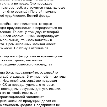
 сила, а не право. Это порождает
пожирает всё, и стремится туда, где еще
то чётко осознаёт. По этой причине
 её «удойности». Всякий феодал-
слойка «капиталистов», которые
будет приумножаться и передаваться по
ения. То есть у этих двух категорий
ть. Если «временщики» контролируют
мобильный), то «капиталисты» в
ства. Промышленный капитал имеет
зически. Поэтому в отличие от
 со стороны «феодалов» — временщиков.
тожению страны, что лишает
и расделе советского наследства
ди Бога, паразитируйте, осваивайте
ам даёте дышать. В тучные нефтяные годы
ь. Нефтяной шок серьёзно подорвал
и СК за передел уделов, с которых
» последним ресурсом для утилизации.
 на то, чтобы изъять из
зпроизводителей заставляют
цене конечной продукции, делая ее
ю стоимость кредита. Предприятия не