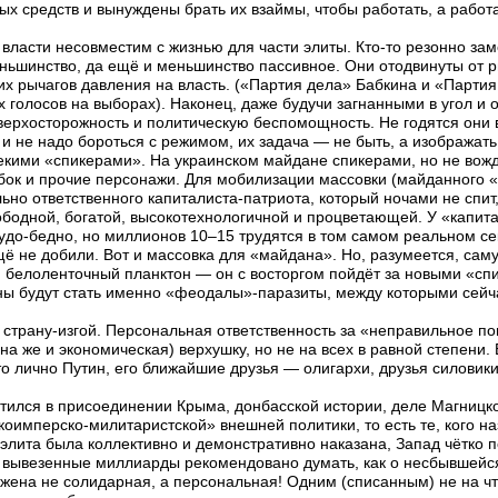
х средств и вынуждены брать их взаймы, чтобы работать, а работа
 власти несовместим с жизнью для части элиты. Кто-то резонно зам
ньшинство, да ещё и меньшинство пассивное. Они отодвинуты от 
их рычагов давления на власть. («Партия дела» Бабкина и «Парти
 голосов на выборах). Наконец, даже будучи загнанными в угол и
верхосторожность и политическую беспомощность. Не годятся они 
и не надо бороться с режимом, их задача — не быть, а изображать
кими «спикерами». На украинском майдане спикерами, но не вожд
бок и прочие персонажи. Для мобилизации массовки (майданного «м
ьно ответственного капиталиста-патриота, который ночами не спит,
ободной, богатой, высокотехнологичной и процветающей. У «капита
удо-бедно, но миллионов 10–15 трудятся в том самом реальном се
 не добили. Вот и массовка для «майдана». Но, разумеется, саму
й белоленточный планктон — он с восторгом пойдёт за новыми «с
 будут стать именно «феодалы»-паразиты, между которыми сейча
 страну-изгой. Персональная ответственность за «неправильное п
а же и экономическая) верхушку, но не на всех в равной степени. 
о лично Путин, его ближайшие друзья — олигархи, друзья силовик
ветился в присоединении Крыма, донбасской истории, деле Магницко
оимперско-милитаристской» внешней политики, то есть те, кого 
 элита была коллективно и демонстративно наказана, Запад чётко по
ро вывезенные миллиарды рекомендовано думать, как о несбывшейся
жена не солидарная, а персональная! Одним (списанным) не на чт