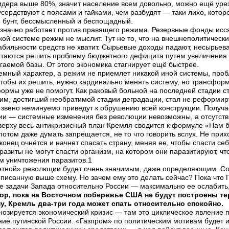
идера выше 80%, значит население всем довольно, можно ещё уреза
сердствуют с поясами и гайками, чем разбудят — таки лихо, которо
й бунт, бессмысленный и беспощадный.
значно работает против правящего режима. Резервные фонды исся
ой системе режим не мыслит. Тут не то, что на внешнеполитическ
бильности средств не хватит. Сырьевые доходы падают, несырьев
ытаются решить проблему бюджетного дефицита путем увеличения 
аемой базы. От этого экономика стагнирует ещё быстрее.
темный характер, а режим не приемлет никакой иной системы, про
ы их решить, нужно кардинально менять систему, но трансформа
рмы уже не помогут. Как раковый больной на последней стадии с
жим, достигший необратимой стадии деградации, стал не реформи
 звено неминуемо приведут к обрушению всей конструкции. Получае
и — системные изменения без революции невозможны, а отсутств
ерху весь антикризисный план Кремля сводится к формуле «Нам бы
потом даже думать запрещается, не то что говорить вслух. Не при
онец очнётся и начнет спасать страну, меняя ее, чтобы спасти себ
разиты не могут спасти организм, на котором они паразитируют, чт
м уничтожения паразитов.1
етной» революции будет очень значимым, даже определяющим. Соб
писанную выше схему. Но зачем ему это делать сейчас? Пока что П
е задачи Запада относительно России — максимально ее ослабить
пор, пока на Восточном побережье США не будут построены т
у, Кремль два-три года может спать относительно спокойно.
нозируется экономический кризис — там это циклическое явление пр
ие путинской России. «Газпром» по политическим мотивам будет из