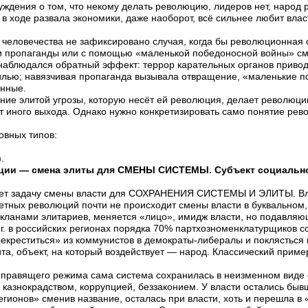
ждения о том, что некому делать революцию, лидеров нет, народ 
в ходе развала экономики, даже наоборот, всё сильнее любит власт
ю человечества не зафиксировано случая, когда бы революционная 
и пропаганды или с помощью «маленькой победоносной войны» см
 наблюдался обратный эффект: террор карательных органов приво
илью; навязчивая пропаганда вызывала отвращение, «маленькие 
анные.
ние элитой угрозы, которую несёт ей революция, делает революци
т иного выхода. Однако нужно конкретизировать само понятие рев
овных типов:
.
ции — смена элиты для СМЕНЫ СИСТЕМЫ. Субъект социально
ет задачу смены власти для СОХРАНЕНИЯ СИСТЕМЫ И ЭЛИТЫ. Вла
цветных революций почти не происходит смены власти в буквальном
кланами элитариев, меняется «лицо», имидж власти, но подавля
 г. в российских регионах порядка 70% партхозноменклатурщиков с
екреститься» из коммунистов в демократы-либералы и поклясться 
та, объект, на который воздействует — народ. Классический прим
 правящего режима сама система сохранилась в неизменном виде 
 казнокрадством, коррупцией, беззаконием. У власти остались быв
гионов» сменив название, осталась при власти, хоть и перешла 