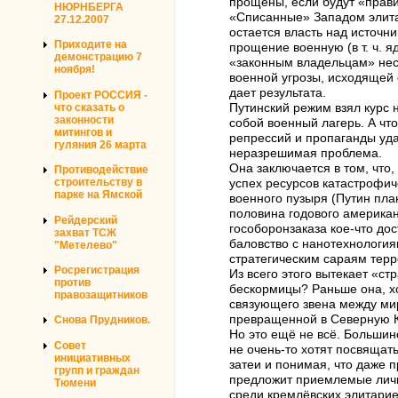
прощены, если будут «прави
НЮРНБЕРГА
«Списанные» Западом элитар
27.12.2007
остается власть над источн
Приходите на
прощение военную (в т. ч. 
демонстрацию 7
«законным владельцам» неск
ноября!
военной угрозы, исходящей 
дает результата.
Проект РОССИЯ -
что сказать о
Путинский режим взял курс
законности
собой военный лагерь. А чт
митингов и
репрессий и пропаганды уда
гуляния 26 марта
неразрешимая проблема.
Она заключается в том, что
Противодействие
строительству в
успех ресурсов катастрофиче
парке на Ямской
военного пузыря (Путин пла
половина годового американ
Рейдерский
гособоронзаказа кое-что до
захват ТСЖ
баловство с нанотехнология
"Метелево"
стратегическим сараям тер
Росрегистрация
Из всего этого вытекает «с
против
бескормицы? Раньше она, х
правозащитников
связующего звена между ми
превращенной в Северную К
Снова Прудников.
Но это ещё не всё. Большин
Совет
не очень-то хотят посвящат
инициативных
затеи и понимая, что даже 
групп и граждан
предложит приемлемые личн
Тюмени
среди кремлёвских элитари