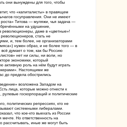
ть они вынуждены для того, чтобы
етит, что «капиталисты» в правящем
рычагов госуправления. Они не имеют
я роста» Титова — муляжи, чья задача —
 обречёнными на удушение,
в революционеры, даже в «цветные»!
 революционеров, стать не
ями, и, тем более, не организаторами
яса») нужен образ, и не более того — в
 всё думает о том, как бы Россию
листов» нет ни силы, ни воли, но
кторе экономики, который
ю активную роль на нём будут играть
пикерами». Настоящими же
с до предела обострились
оведение» возложена Западом на
Есть лица, которые можно отнести к
и, рулевые госкорпораций и политические
го, политических репрессиях, кто не
называют системными либералами.
казал, что кое-кто выехать из России
 мечте. Но ответственность на
о рассчитывать, иные же могут быть