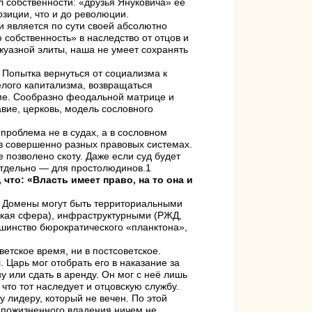
л собственности: «друзья Януковича» её
озиции, что и до революции.
и является по сути своей абсолютно
собственность» в наследство от отцов и
жуазной элиты, наша не умеет сохранять
 Попытка вернуться от социализма к
елого капитализма, возвращаться
зме. Сообразно феодальной матрице и
вие, церковь, модель сословного
 проблема не в судах, а в сословном
 в совершенно разных правовых системах.
 позволено скоту. Даже если суд будет
 отдельно — для простолюдинов.1
что: «Власть имеет право, на то она и
. Домены могут быть территориальными
ская сфера), инфраструктурными (РЖД,
шинство бюрократического «планктона»,
етское время, ни в постсоветское.
 Царь мог отобрать его в наказание за
у или сдать в аренду. Он мог с неё лишь
что тот наследует и отцовскую службу.
 лидеру, который не вечен. По этой
 пожизненного владения ничем не