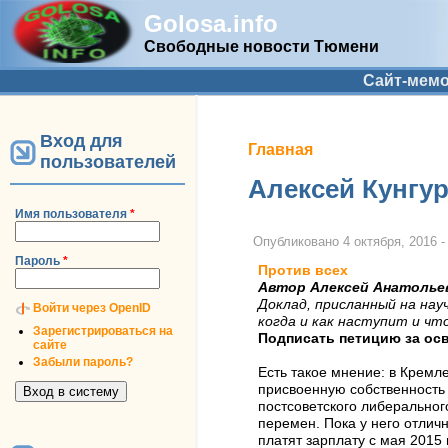
Golosa.info
Свободные новости Тюмени
Дополнительное меню
Сайт-мем
Вход для
Вы здесь
Главная
пользователей
Алексей Кунгур
Имя пользователя
*
Опубликовано
4 октября, 2016 -
Пароль
*
Против всех
Автор Алексей Анатолье
Доклад, присланный на нау
Войти через OpenID
когда и как наступит и что
Зарегистрироваться на
Подписать петицию за ос
сайте
Забыли пароль?
Есть такое мнение: в Кремл
присвоенную собственность 
постсоветского либеральног
перемен. Пока у него отлич
платят зарплату с мая 2015 г