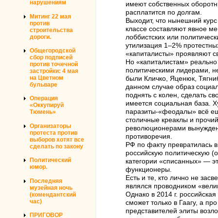
нарушениям
имеют собственных оборотны
расплатится по долгам.
Митинг 22 мая
Выходит, что нынешний курс
против
классе составляют явное ме
строительства
дороги.
лоббистских или политическ
утилизация 1–2% протестных
Общегородской
«капиталисты» проявляют с
сбор подписей
Но «капиталистам» реально 
против точечной
политическими лидерами, не
застройки: 4 мая
на Цветном
были Кличко, Яценюк, Тягни
бульваре
данном случае образ социал
поднять с колен, сделать св
Операция
имеется социальная база. Х
«Оккупируй
паразиты-«феодалы» всё ещё
Тюмень»
столичные креаклы и прочи
Организаторы
революционерами вынуждены
протеста против
противоречия.
выборов хотят все
РФ по факту превратилась в
сделать по закону
российскую политическую (он
Политический
категории «списанных» — эт
юмор.
функционеры.
Есть и те, кто лично не зас
Последняя
являлся проводником «велик
музейная ночь
Однако в 2014 г. российская
(комендантский
час)
сможет только в Гаагу, а п
представителей элиты возло
ПРИГОВОР