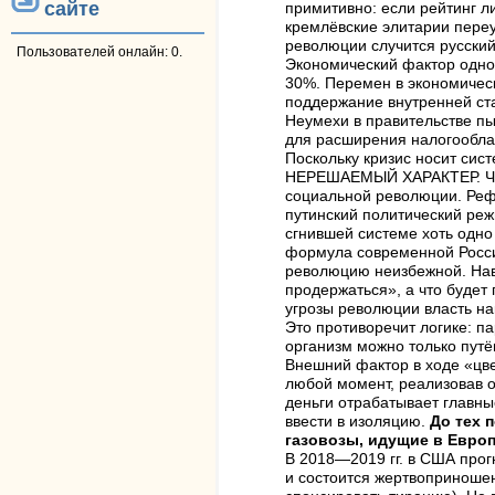
сайте
примитивно: если рейтинг л
кремлёвские элитарии переу
революции случится русски
Пользователей онлайн: 0.
Экономический фактор одно
30%. Перемен в экономическ
поддержание внутренней ста
Неумехи в правительстве п
для расширения налогооблаг
Поскольку кризис носит сис
НЕРЕШАЕМЫЙ ХАРАКТЕР. Чтоб
социальной революции. Рефо
путинский политический ре
сгнившей системе хоть одно
формула современной Росси
революцию неизбежной. Нав
продержаться», а что будет 
угрозы революции власть нак
Это противоречит логике: па
организм можно только путё
Внешний фактор в ходе «цв
любой момент, реализовав о
деньги отрабатывает главны
ввести в изоляцию.
До тех 
газовозы, идущие в Европ
В 2018—2019 гг. в США прог
и состоится жертвоприношен