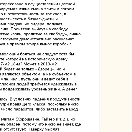
интересовано в осуществлении цветной
рируемая извне смена элиты и погром
и ответственность за тот хаос, в
ность сесть в бизнес-джеты и
ремя предавшие лидера, получат
сию. Политзэки выйдут на свободу.
ятую кровь, пролитую за свободу», лично
лстосумов демонстративно раскулачат
руя в прямом эфире вынос коробок с
еволюции бояться не следует хотя бы
те которой на историческую арену
 17-м? 18-м? Может в 2019-м?
 будет не только «Дворец», но и
 являются объектом, а не субъектом в
лн. чел., пусть они и ведут себя в
ллионов людей требуется удерживать в
ы поддерживать уровень жизни. А денег,
ались. В условиях падения продуктивности
утри правящего класса, поскольку никто
 число паразитов, либо заставить народ
литам (Хорошавин, Гайзер и т. д.), но
 опасен, потому что никто не знает, где
и отсутствует. Наверху мыслят