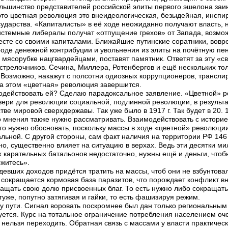
большинство представителей российской элиты первого эшелона за
то цветная революция это внеидеологическая, безыдейная, инспи
дарства. «Капиталисты» в её ходе неожиданно получают власть, но 
истемные либералы получат «отпущение грехов» от Запада, возмож
есте со своими капиталами. Ближайшие путинские соратники, вов
оде денежной контрибуции и увольнения из элиты на почётную пен
 мясорубке нацгвардейцами, поставят памятник. Ответят за эту «св
стрелочников. Сечина, Миллера, Ротенбергов и ещё нескольких то
Возможно, накажут с полсотни одиозных коррупционеров, трансли
На этом «цветная» революция завершится.
водействовать ей? Сделаю парадоксальное заявление. «Цветной» р
двери для революции социальной, подлинной революции, в результа
тве мировой сверхдержавы. Так уже было в 1917 г. Так будет в 20.
 мнения также нужно рассматривать. Взаимодействовать с историей
то нужно обосновать, поскольку массы в ходе «цветной» революции
ьной. С другой стороны, сам факт наличия на территории РФ 146 м
, существенно влияет на ситуацию в верхах. Ведь эти десятки ми
х карательных батальонов недостаточно, нужны ещё и деньги, чтоб
ржитесь».
кудевших доходов придётся тратить на массы, чтоб они не взбунтов
 сокращается кормовая база паразитов, что порождает конфликт вн
ращать свою долю присвоенных благ. То есть нужно либо сокращать
 туже, попутно затягивая и гайки, то есть фашизируя режим.
 пути. Сигнал воровать поскромнее был дан только региональным э
ется. Курс на тотальное ограничение потребления населением очень
 нельзя переходить. Обратная связь с массами у власти практическ