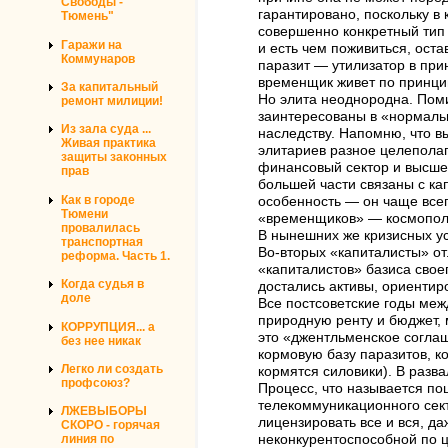
Свободы -
гарантировано, поскольку в
Тюмень"
совершенно конкретный тип 
Гаражи на
и есть чем поживиться, оста
Коммунаров
паразит — утилизатор в при
временщик живет по принцип
За капитальный
Но элита неоднородна. Пом
ремонт милиции!
заинтересованы в «нормальн
Из зала суда ...
наследству. Напомню, что в
Живая практика
элитариев разное целеполаг
защиты законных
финансовый сектор и высшей
прав
большей части связаны с ка
Как в городе
особенность — он чаще всег
Тюмени
«временщиков» — космополи
провалилась
В нынешних же кризисных у
транспортная
Во-вторых «капиталисты» от
реформа. Часть 1.
«капиталистов» базиса свое
Когда судья в
достались активы, ориентир
доле
Все постсоветские годы меж
природную ренту и бюджет, 
КОРРУПЦИЯ... а
это «джентльменское соглаш
без нее никак
кормовую базу паразитов, к
Легко ли создать
кормятся силовики). В разв
профсоюз?
Процесс, что называется пош
телекоммуникационного сект
ЛЖЕВЫБОРЫ
лицензировать все и вся, д
СКОРО - горячая
линия по
неконкурентоспособной по 