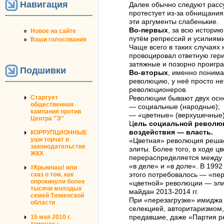
Навигация
Далее обычно следуют рассу
протестует из-за обнищания 
эти аргументы слабенькие.
Во-первых
, за всю истори
Новое на сайте
путём репрессий и усилиям
Ваши голосования
Чаще всего в таких случаях
провоцировал ответную гер
затяжные и позорно проигр
Подшивки
Во-вторых
, именно понима
революцию, у неё просто не
революционеров.
Стартует
Революции бывают двух осн
общественная
— социальные (народные);
кампания против
— «цветные» (верхушечные)
Центра "Э"
Ц
ель социальной револю
воздействия — власть.
КОРРУПЦИОННЫЕ
уши торчат в
«Цветная» революция реша
законодательстве
элиты. Более того, в ходе 
ЖКХ
перераспределяется между 
«в деле» и «в доле». В 1992
#Крымнаш! или
сказ о том, как
этого потребовалось — «пер
опрокинули более
«цветной» революции — эли
тысячи молодых
майдан 2013-2014 гг.
семей Тюменской
При «перезагрузке» имиджа
области
селекцией, авторитаризмом,
15 мая 2010 г.
предавшие, даже «Партия ре
тюменцы