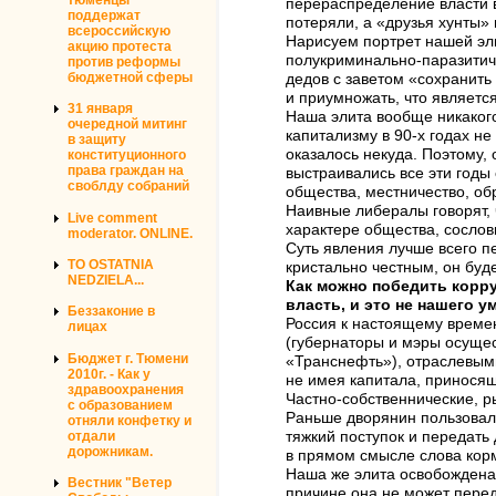
перераспределение власти в
поддержат
потеряли, а «друзья хунты»
всероссийскую
Нарисуем портрет нашей эли
акцию протеста
полукриминально-паразитиче
против реформы
бюджетной сферы
дедов с заветом «сохранить
и приумножать, что являетс
31 января
Наша элита вообще никакого
очередной митинг
капитализму в 90-х годах н
в защиту
оказалось некуда. Поэтому,
конституционного
права граждан на
выстраивались все эти годы
своблду собраний
общества, местничество, обр
Наивные либералы говорят, ч
Live comment
характере общества, сослов
moderator. ONLINE.
Суть явления лучше всего п
TO OSTATNIA
кристально честным, он буд
NEDZIELA...
Как можно победить корру
власть, и это не нашего у
Беззаконие в
Россия к настоящему време
лицах
(губернаторы и мэры осуще
Бюджет г. Тюмени
«Транснефть»), отраслевым
2010г. - Как у
не имея капитала, приносящ
здравоохранения
Частно-собственнические, р
с образованием
Раньше дворянин пользовалс
отняли конфетку и
отдали
тяжкий поступок и передать 
дорожникам.
в прямом смысле слова корм
Наша же элита освобождена 
Вестник "Ветер
причине она не может пере