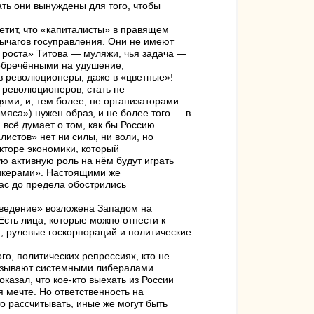
ть они вынуждены для того, чтобы
етит, что «капиталисты» в правящем
рычагов госуправления. Они не имеют
я роста» Титова — муляжи, чья задача —
 обречёнными на удушение,
в революционеры, даже в «цветные»!
 революционеров, стать не
ями, и, тем более, не организаторами
яса») нужен образ, и не более того — в
 всё думает о том, как бы Россию
листов» нет ни силы, ни воли, но
кторе экономики, который
ю активную роль на нём будут играть
пикерами». Настоящими же
с до предела обострились
оведение» возложена Западом на
Есть лица, которые можно отнести к
и, рулевые госкорпораций и политические
го, политических репрессиях, кто не
называют системными либералами.
казал, что кое-кто выехать из России
 мечте. Но ответственность на
о рассчитывать, иные же могут быть