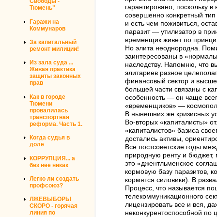
Свободы -
гарантировано, поскольку в
Тюмень"
совершенно конкретный тип 
Гаражи на
и есть чем поживиться, оста
Коммунаров
паразит — утилизатор в при
временщик живет по принцип
За капитальный
Но элита неоднородна. Пом
ремонт милиции!
заинтересованы в «нормальн
Из зала суда ...
наследству. Напомню, что в
Живая практика
элитариев разное целеполаг
защиты законных
финансовый сектор и высшей
прав
большей части связаны с ка
Как в городе
особенность — он чаще всег
Тюмени
«временщиков» — космополи
провалилась
В нынешних же кризисных у
транспортная
Во-вторых «капиталисты» от
реформа. Часть 1.
«капиталистов» базиса свое
Когда судья в
достались активы, ориентир
доле
Все постсоветские годы меж
природную ренту и бюджет, 
КОРРУПЦИЯ... а
это «джентльменское соглаш
без нее никак
кормовую базу паразитов, к
Легко ли создать
кормятся силовики). В разв
профсоюз?
Процесс, что называется пош
телекоммуникационного сект
ЛЖЕВЫБОРЫ
лицензировать все и вся, д
СКОРО - горячая
линия по
неконкурентоспособной по 