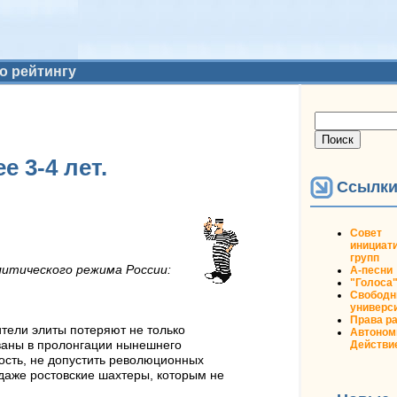
о рейтингу
Форма
Поиск
поиска
 3-4 лет.
Ссылк
Совет
инициат
групп
литического режима России:
А-песни
"Голоса
Свобод
универс
Права р
ители элиты потеряют не только
Автоном
Действи
ованы в пролонгации нынешнего
ность, не допустить революционных
 даже ростовские шахтеры, которым не