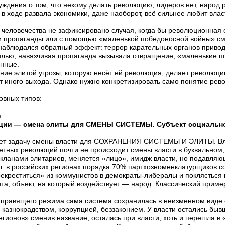
ждения о том, что некому делать революцию, лидеров нет, народ 
в ходе развала экономики, даже наоборот, всё сильнее любит власт
ю человечества не зафиксировано случая, когда бы революционная 
и пропаганды или с помощью «маленькой победоносной войны» см
 наблюдался обратный эффект: террор карательных органов приво
илью; навязчивая пропаганда вызывала отвращение, «маленькие 
анные.
ние элитой угрозы, которую несёт ей революция, делает революци
т иного выхода. Однако нужно конкретизировать само понятие рев
овных типов:
.
ции — смена элиты для СМЕНЫ СИСТЕМЫ. Субъект социально
ет задачу смены власти для СОХРАНЕНИЯ СИСТЕМЫ И ЭЛИТЫ. Вла
цветных революций почти не происходит смены власти в буквальном
кланами элитариев, меняется «лицо», имидж власти, но подавля
 г. в российских регионах порядка 70% партхозноменклатурщиков с
екреститься» из коммунистов в демократы-либералы и поклясться 
та, объект, на который воздействует — народ. Классический прим
 правящего режима сама система сохранилась в неизменном виде 
 казнокрадством, коррупцией, беззаконием. У власти остались быв
гионов» сменив название, осталась при власти, хоть и перешла 