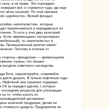
 сила, а не право. Это порождает
пожирает всё, и стремится туда, где еще
то чётко осознаёт. По этой причине
 её «удойности». Всякий феодал-
слойка «капиталистов», которые
будет приумножаться и передаваться по
ения. То есть у этих двух категорий
ть. Если «временщики» контролируют
мобильный), то «капиталисты» в
ства. Промышленный капитал имеет
зически. Поэтому в отличие от
 со стороны «феодалов» — временщиков.
тожению страны, что лишает
и расделе советского наследства
ди Бога, паразитируйте, осваивайте
ам даёте дышать. В тучные нефтяные годы
ь. Нефтяной шок серьёзно подорвал
и СК за передел уделов, с которых
» последним ресурсом для утилизации.
 на то, чтобы изъять из
зпроизводителей заставляют
цене конечной продукции, делая ее
ю стоимость кредита. Предприятия не