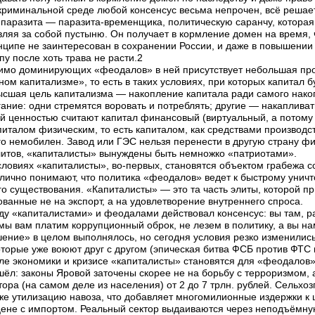
 криминальной среде любой консенсус весьма непрочен, всё решает
паразита — паразита-временщика, политическую саранчу, которая 
вляя за собой пустыню. Он получает в кормление домен на время, ч
нципе не заинтересован в сохранении России, и даже в повышении
у после хоть трава не расти.2
имо доминирующих «феодалов» в ней присутствует небольшая про
ом капитализме», то есть в таких условиях, при которых капитал 
ысшая цель капитализма — накопление капитала ради самого накопл
ание: одни стремятся воровать и потреблять; другие — накаплива
 ценностью считают капитал финансовый (виртуальный, а потому 
питалом физическим, то есть капиталом, как средствами производ
о немобилен. Завод или ГЭС нельзя перенести в другую страну фи
тов, «капиталисты» вынуждены быть немножко «патриотами».
словиях «капиталисты», во-первых, становятся объектом грабежа
лично понимают, что политика «феодалов» ведет к быстрому унич
го существования. «Капиталисты» — это та часть элиты, которой пр
ованные не на экспорт, а на удовлетворение внутреннего спроса.
ду «капиталистами» и феодалами действовал консенсус: вы там, ра
мы вам платим коррупционный оброк, не лезем в политику, а вы н
ение» в целом выполнялось, но сегодня условия резко изменилис
оторые уже воюют друг с другом (эпическая битва ФСБ против ФТС 
але экономики и кризисе «капиталисты» становятся для «феодалов
ёл: законы Яровой заточены скорее не на борьбу с терроризмом, а
ора (на самом деле из населения) от 2 до 7 трлн. рублей. Сельхо
аже утилизацию навоза, что добавляет многомилионные издержки к 
цене с импортом. Реальный сектор выдаиваются через неподъёмну