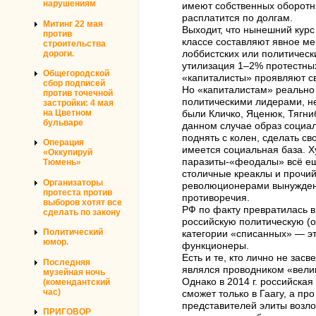
нарушениям
имеют собственных оборотны
расплатится по долгам.
Митинг 22 мая
Выходит, что нынешний курс
против
классе составляют явное ме
строительства
дороги.
лоббистских или политическ
утилизация 1–2% протестных
Общегородской
«капиталисты» проявляют с
сбор подписей
Но «капиталистам» реально 
против точечной
политическими лидерами, не
застройки: 4 мая
на Цветном
были Кличко, Яценюк, Тягни
бульваре
данном случае образ социал
поднять с колен, сделать св
Операция
имеется социальная база. Х
«Оккупируй
паразиты-«феодалы» всё ещё
Тюмень»
столичные креаклы и прочи
Организаторы
революционерами вынуждены
протеста против
противоречия.
выборов хотят все
РФ по факту превратилась в
сделать по закону
российскую политическую (он
Политический
категории «списанных» — эт
юмор.
функционеры.
Есть и те, кто лично не зас
Последняя
являлся проводником «велик
музейная ночь
Однако в 2014 г. российская
(комендантский
час)
сможет только в Гаагу, а п
представителей элиты возло
ПРИГОВОР