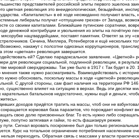
большинство представителей российской элиты первого эшелона за
то цветная революция это внеидеологическая, безыдейная, инспи
дарства. «Капиталисты» в её ходе неожиданно получают власть, но 
истемные либералы получат «отпущение грехов» от Запада, возмож
есте со своими капиталами. Ближайшие путинские соратники, вов
оде денежной контрибуции и увольнения из элиты на почётную пен
 мясорубке нацгвардейцами, поставят памятник. Ответят за эту «св
стрелочников. Сечина, Миллера, Ротенбергов и ещё нескольких то
Возможно, накажут с полсотни одиозных коррупционеров, трансли
На этом «цветная» революция завершится.
водействовать ей? Сделаю парадоксальное заявление. «Цветной» р
двери для революции социальной, подлинной революции, в результа
тве мировой сверхдержавы. Так уже было в 1917 г. Так будет в 20.
 мнения также нужно рассматривать. Взаимодействовать с историей
то нужно обосновать, поскольку массы в ходе «цветной» революции
ьной. С другой стороны, сам факт наличия на территории РФ 146 м
, существенно влияет на ситуацию в верхах. Ведь эти десятки ми
х карательных батальонов недостаточно, нужны ещё и деньги, чтоб
ржитесь».
кудевших доходов придётся тратить на массы, чтоб они не взбунтов
 сокращается кормовая база паразитов, что порождает конфликт вн
ращать свою долю присвоенных благ. То есть нужно либо сокращать
 туже, попутно затягивая и гайки, то есть фашизируя режим.
 пути. Сигнал воровать поскромнее был дан только региональным э
ется. Курс на тотальное ограничение потребления населением очень
 нельзя переходить. Обратная связь с массами у власти практическ