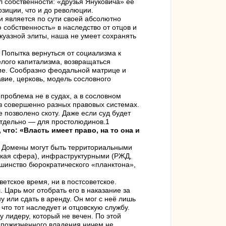
л собственности: «друзья Януковича» её
озиции, что и до революции.
и является по сути своей абсолютно
собственность» в наследство от отцов и
жуазной элиты, наша не умеет сохранять
 Попытка вернуться от социализма к
елого капитализма, возвращаться
зме. Сообразно феодальной матрице и
вие, церковь, модель сословного
 проблема не в судах, а в сословном
 в совершенно разных правовых системах.
 позволено скоту. Даже если суд будет
 отдельно — для простолюдинов.1
что: «Власть имеет право, на то она и
. Домены могут быть территориальными
ская сфера), инфраструктурными (РЖД,
шинство бюрократического «планктона»,
етское время, ни в постсоветское.
 Царь мог отобрать его в наказание за
у или сдать в аренду. Он мог с неё лишь
что тот наследует и отцовскую службу.
 лидеру, который не вечен. По этой
 пожизненного владения ничем не