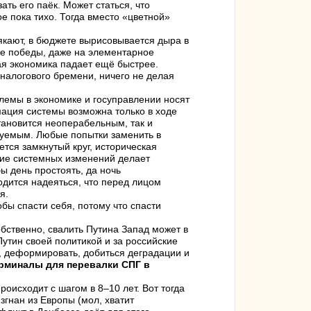
ть его паёк. Может статься, что
е пока тихо. Тогда вместо «цветной»
кают, в бюджете вырисовывается дыра в
ие победы, даже на элементарное
ая экономика падает ещё быстрее.
налогового бремени, ничего не делая
блемы в экономике и госуправлении носят
ция системы возможна только в ходе
тановится неоперабельным, так и
руемым. Любые попытки заменить в
тся замкнутый круг, историческая
ие системных изменений делает
 день простоять, да ночь
ходится надеяться, что перед лицом
я.
обы спасти себя, потому что спасти
ственно, свалить Путина Запад может в
утин своей политикой и за российские
, деформировать, добиться деградации и
ерминалы для перевалки СПГ в
оисходит с шагом в 8–10 лет. Вот тогда
гнан из Европы (мол, хватит