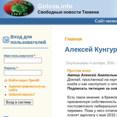
Golosa.info
Свободные новости Тюмени
Дополнительное меню
Сайт-мем
Вход для
Вы здесь
Главная
пользователей
Алексей Кунгур
Имя пользователя
*
Опубликовано
4 октября, 2016 -
Пароль
*
Против всех
Автор Алексей Анатолье
Доклад, присланный на нау
Войти через OpenID
когда и как наступит и что
Зарегистрироваться на
Подписать петицию за ос
сайте
Забыли пароль?
Есть такое мнение: в Кремл
присвоенную собственность 
постсоветского либеральног
перемен. Пока у него отлич
платят зарплату с мая 2015 г