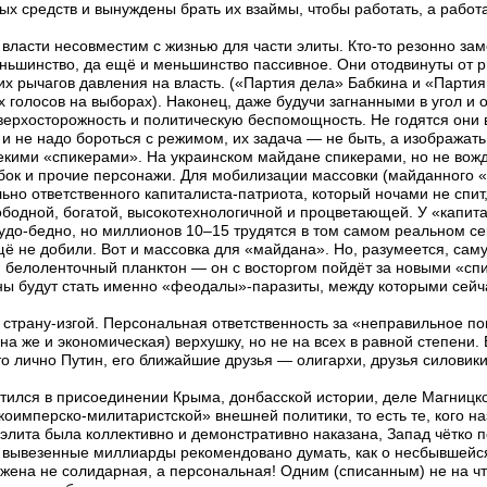
х средств и вынуждены брать их взаймы, чтобы работать, а работа
 власти несовместим с жизнью для части элиты. Кто-то резонно зам
ньшинство, да ещё и меньшинство пассивное. Они отодвинуты от 
их рычагов давления на власть. («Партия дела» Бабкина и «Парти
 голосов на выборах). Наконец, даже будучи загнанными в угол и
верхосторожность и политическую беспомощность. Не годятся они 
и не надо бороться с режимом, их задача — не быть, а изображать
кими «спикерами». На украинском майдане спикерами, но не вожд
бок и прочие персонажи. Для мобилизации массовки (майданного «м
ьно ответственного капиталиста-патриота, который ночами не спит,
ободной, богатой, высокотехнологичной и процветающей. У «капита
удо-бедно, но миллионов 10–15 трудятся в том самом реальном се
 не добили. Вот и массовка для «майдана». Но, разумеется, саму
й белоленточный планктон — он с восторгом пойдёт за новыми «с
 будут стать именно «феодалы»-паразиты, между которыми сейча
 страну-изгой. Персональная ответственность за «неправильное п
а же и экономическая) верхушку, но не на всех в равной степени. 
о лично Путин, его ближайшие друзья — олигархи, друзья силовик
ветился в присоединении Крыма, донбасской истории, деле Магницко
оимперско-милитаристской» внешней политики, то есть те, кого 
 элита была коллективно и демонстративно наказана, Запад чётко по
ро вывезенные миллиарды рекомендовано думать, как о несбывшейся
жена не солидарная, а персональная! Одним (списанным) не на чт