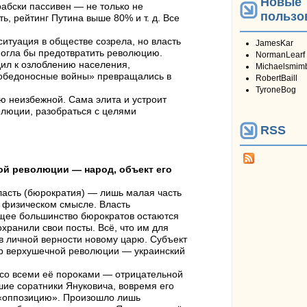
Новые
рабски пассивен — не только не
пользо
ь, рейтинг Путина выше 80% и т. д. Все
ситуация в обществе созрела, но власть
JamesKar
огла бы предотвратить революцию.
NormanLearf
дил к озлоблению населения,
Michaelsmim
победоносные войны» превращались в
RobertBaill
TyroneBog
ю неизбежной. Сама элита и устроит
олюции, разобраться с целями
RSS
й революции — народ, объект его
сть (бюрократия) — лишь малая часть
, физическом смысле. Власть
ющее большинство бюрократов остаются
охранили свои посты. Всё, что им для
в личной верности новому царю. Субъект
ер верхушечной революции — украинский
со всеми её пороками — отрицательной
шие соратники Януковича, вовремя его
в «оппозицию». Произошло лишь