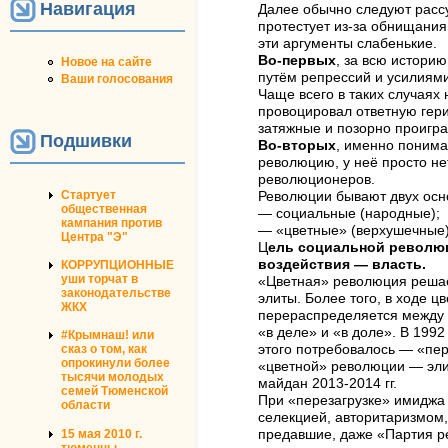
Навигация
Далее обычно следуют рассу
протестует из-за обнищания 
эти аргументы слабенькие.
Во-первых
, за всю истори
Новое на сайте
путём репрессий и усилиям
Ваши голосования
Чаще всего в таких случаях
провоцировал ответную гер
затяжные и позорно проигр
Подшивки
Во-вторых
, именно понима
революцию, у неё просто не
революционеров.
Стартует
Революции бывают двух осн
общественная
— социальные (народные);
кампания против
— «цветные» (верхушечные)
Центра "Э"
Ц
ель социальной револю
воздействия — власть.
КОРРУПЦИОННЫЕ
уши торчат в
«Цветная» революция реша
законодательстве
элиты. Более того, в ходе 
ЖКХ
перераспределяется между 
«в деле» и «в доле». В 1992
#Крымнаш! или
сказ о том, как
этого потребовалось — «пер
опрокинули более
«цветной» революции — эли
тысячи молодых
майдан 2013-2014 гг.
семей Тюменской
При «перезагрузке» имиджа
области
селекцией, авторитаризмом,
15 мая 2010 г.
предавшие, даже «Партия ре
тюменцы