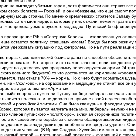
льно» себя вести.
ии не выглядят убитыми горем, хотя фактически они теряют все с
иком своих богатств — Россией, и они убеждены, что ещё смогут по
ядерную) мощь страны. По мнению кремлёвских стратегов Западу б
олько сотен миллиардов, которые у них отжали, нежели тратить н
от «непредсказуемого русского медведя». Путинский блеф «принуж
 на превращение РФ в «Северную Корею» — изолированную от вне
о ещё остается политику, ставшему изгоем? Вроде бы пока режиму
ётся удерживать ситуацию под контролем. Но на пути реализации 
, во-первых, экономический базис страны не способен обеспечить и
ски не хватает. Во-вторых, и это самое главное, если все достигн
нирует на долгосрочную программу перевооружения армии 24 трлн.
ского военного бюджета) то что достанется на кормление «феодал
станется, там откат в 70% — норма. Но с чего будут кормиться шув
ми, на «Сколково», на образование и медицину не станет, все они
рористов и допиливание «Арматы».
трашный» вопрос: а нужна ли Путину вообще либеральная часть эли
оть ничего полезного и не делала по причине своей недееспособн
ровой и российской элитами. Она была гламурным фасадом уродли
орею, которая пытается напугать весь мир, либералы неумехи не 
ство членов путинского «политбюро», включая сторонников полити
ь остаток своей жизни борьбе за спасение обанкротившегося лидер
при удачном раскладе дожить до «победы» им вряд ли удастся. Они
о для них условия. (В Ираке Саддама Хуссейна именно такая сдач
ев каждый второй — потенциальный предатель, думающий о своем 