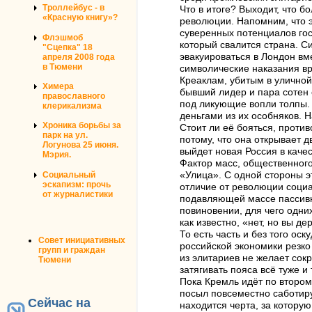
Троллейбус - в
Что в итоге? Выходит, что 
«Красную книгу»?
революции. Напомним, что э
суверенных потенциалов госу
Флэшмоб
который свалится страна. С
"Сцепка" 18
эвакуироваться в Лондон вм
апреля 2008 года
в Тюмени
символические наказания вр
Креаклам, убитым в уличной
Химера
бывший лидер и пара сотен 
православного
под ликующие вопли толпы. 
клерикализма
деньгами из их особняков. 
Хроника борьбы за
Стоит ли её бояться, проти
парк на ул.
потому, что она открывает 
Логунова 25 июня.
выйдет новая Россия в качес
Мэрия.
Фактор масс, общественного
Социальный
«Улица». С одной стороны э
эскапизм: прочь
отличие от революции социал
от журналистики
подавляющей массе пассивно
повиновении, для чего одни
как известно, «нет, но вы де
То есть часть и без того ос
Совет инициативных
российской экономики резко
групп и граждан
из элитариев не желает сок
Тюмени
затягивать пояса всё туже и
Пока Кремль идёт по второму
посыл повсеместно саботиру
Сейчас на
находится черта, за которую