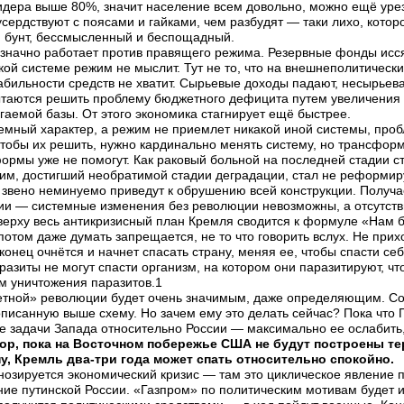
идера выше 80%, значит население всем довольно, можно ещё уреза
сердствуют с поясами и гайками, чем разбудят — таки лихо, которо
й бунт, бессмысленный и беспощадный.
значно работает против правящего режима. Резервные фонды исся
ой системе режим не мыслит. Тут не то, что на внешнеполитическ
бильности средств не хватит. Сырьевые доходы падают, несырьев
ытаются решить проблему бюджетного дефицита путем увеличения 
аемой базы. От этого экономика стагнирует ещё быстрее.
темный характер, а режим не приемлет никакой иной системы, про
ы их решить, нужно кардинально менять систему, но трансформа
рмы уже не помогут. Как раковый больной на последней стадии с
жим, достигший необратимой стадии деградации, стал не реформи
 звено неминуемо приведут к обрушению всей конструкции. Получае
и — системные изменения без революции невозможны, а отсутств
ерху весь антикризисный план Кремля сводится к формуле «Нам бы
потом даже думать запрещается, не то что говорить вслух. Не при
онец очнётся и начнет спасать страну, меняя ее, чтобы спасти себ
разиты не могут спасти организм, на котором они паразитируют, чт
м уничтожения паразитов.1
етной» революции будет очень значимым, даже определяющим. Соб
писанную выше схему. Но зачем ему это делать сейчас? Пока что П
е задачи Запада относительно России — максимально ее ослабить
пор, пока на Восточном побережье США не будут построены т
у, Кремль два-три года может спать относительно спокойно.
нозируется экономический кризис — там это циклическое явление пр
ие путинской России. «Газпром» по политическим мотивам будет из