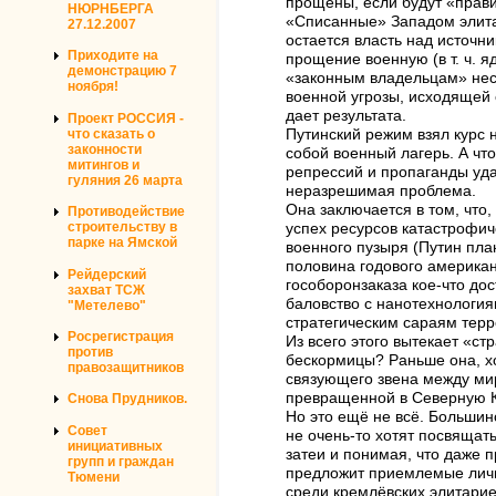
прощены, если будут «прави
НЮРНБЕРГА
«Списанные» Западом элитар
27.12.2007
остается власть над источн
Приходите на
прощение военную (в т. ч. 
демонстрацию 7
«законным владельцам» неск
ноября!
военной угрозы, исходящей 
дает результата.
Проект РОССИЯ -
что сказать о
Путинский режим взял курс
законности
собой военный лагерь. А чт
митингов и
репрессий и пропаганды уда
гуляния 26 марта
неразрешимая проблема.
Она заключается в том, что
Противодействие
строительству в
успех ресурсов катастрофиче
парке на Ямской
военного пузыря (Путин пла
половина годового американ
Рейдерский
гособоронзаказа кое-что до
захват ТСЖ
баловство с нанотехнология
"Метелево"
стратегическим сараям тер
Росрегистрация
Из всего этого вытекает «с
против
бескормицы? Раньше она, х
правозащитников
связующего звена между ми
превращенной в Северную К
Снова Прудников.
Но это ещё не всё. Большин
Совет
не очень-то хотят посвящат
инициативных
затеи и понимая, что даже 
групп и граждан
предложит приемлемые личн
Тюмени
среди кремлёвских элитари