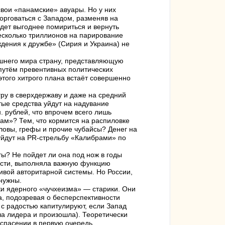
вои «панамские» авуары. Но у них
торговаться с Западом, разменяв на
удет выгоднее помириться и вернуть
есколько триллионов на парирование
дения к дружбе» (Сирия и Украина) не
шнего мира страну, представляющую
 путём превентивных политических
этого хитрого плана встаёт совершенно
гру в сверхдержаву и даже на средний
утые средства уйдут на надувание
 рублей, что впрочем всего лишь
ам»? Тем, что кормится на распиловке
аловы, грефы и прочие чубайсы? Денег на
 уйдут на PR-стрельбу «Калибрами» по
ты? Не пойдет ли она под нож в годы
ости, выполняла важную функцию
вой авторитарной системы. Но России,
нужны.
ки ядерного «чучхеизма» — старики. Они
а, подозревая о бесперспективности
 с радостью капитулируют, если Запад
а лидера и произошла). Теоретически
спасении в первую очередь.