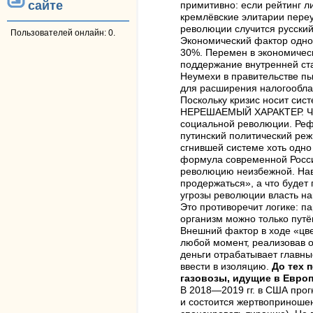
сайте
примитивно: если рейтинг л
кремлёвские элитарии переу
революции случится русски
Пользователей онлайн: 0.
Экономический фактор одно
30%. Перемен в экономическ
поддержание внутренней ста
Неумехи в правительстве п
для расширения налогооблаг
Поскольку кризис носит сис
НЕРЕШАЕМЫЙ ХАРАКТЕР. Чтоб
социальной революции. Рефо
путинский политический ре
сгнившей системе хоть одно
формула современной Росси
революцию неизбежной. Нав
продержаться», а что будет 
угрозы революции власть нак
Это противоречит логике: па
организм можно только путё
Внешний фактор в ходе «цв
любой момент, реализовав о
деньги отрабатывает главны
ввести в изоляцию.
До тех 
газовозы, идущие в Европ
В 2018—2019 гг. в США прог
и состоится жертвоприношен