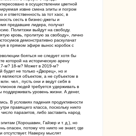
интересовано в осуществлении цветной
рируемая извне смена элиты и погром
и ответственность за тот хаос, в
ность сесть в бизнес-джеты и
ремя предавшие лидера, получат
сию. Политзэки выйдут на свободу.
ятую кровь, пролитую за свободу», лично
лстосумов демонстративно раскулачат
руя в прямом эфире вынос коробок с
еволюции бояться не следует хотя бы
те которой на историческую арену
 17-м? 18-м? Может в 2019-м?
 будет не только «Дворец», но и
 являются объектом, а не субъектом в
лн. чел., пусть они и ведут себя в
ллионов людей требуется удерживать в
ы поддерживать уровень жизни. А денег,
ались. В условиях падения продуктивности
утри правящего класса, поскольку никто
 число паразитов, либо заставить народ
литам (Хорошавин, Гайзер и т. д.), но
 опасен, потому что никто не знает, где
и отсутствует. Наверху мыслят