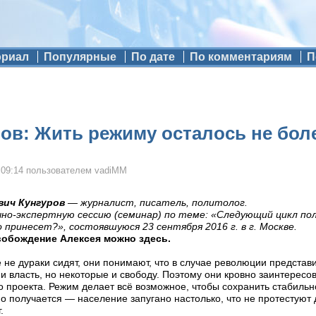
ориал
Популярные
По дате
По комментариям
П
ов: Жить режиму осталось не более
 09:14
пользователем
vadiMM
вич Кунгуров
— журналист, писатель, политолог.
чно-экспертную сессию (семинар) по теме: «Следующий цикл по
 принесет?», состоявшуюся 23 сентября 2016 г. в г. Москве.
вобождение Алексея можно здесь.
е не дураки сидят, они понимают, что в случае революции представ
и власть, но некоторые и свободу. Поэтому они кровно заинтерес
о проекта. Режим делает всё возможное, чтобы сохранить стабиль
но получается — население запугано настолько, что не протестуют
.