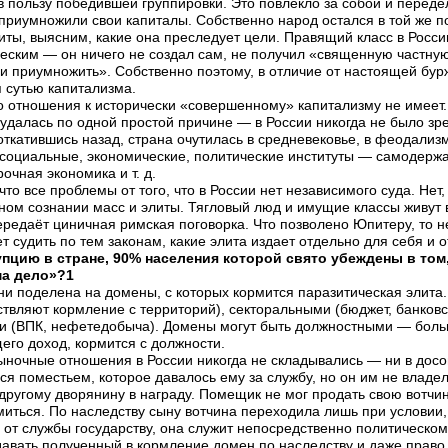
 пользу победившей группировки. Это повлекло за собой и переде
 приумножили свои капиталы. Собственно народ остался в той же п
ты, выясним, какие она преследует цели. Правящий класс в Росси
ским — он ничего не создал сам, не получил «священную частную 
 и приумножить». Собственно поэтому, в отличие от настоящей бур
я сутью капитализма.
 отношения к исторически «совершенному» капитализму не имеет.
е удалась по одной простой причине — в России никогда не было зр
 откатившись назад, страна очутилась в средневековье, в феодали
 социальные, экономические, политические институты — самодержа
очная экономика и т. д.
то все проблемы от того, что в России нет независимого суда. Нет,
ном сознании масс и элиты. Тягловый люд и имущие классы живут
ередаёт циничная римская поговорка. Что позволено Юпитеру, то не
ет судить по тем законам, какие элита издает отдельно для себя и
пцию в стране, 90% населения которой свято убеждены в том, 
ма дело»?1
ни поделена на домены, с которых кормится паразитическая элита
ствляют кормление с территорий), секторальными (бюджет, банков
и (ВПК, нефетедобыча). Домены могут быть должностными — боль
его доход, кормится с должности.
ыночные отношения в России никогда не складывались — ни в досов
я поместьем, которое давалось ему за службу, но он им не владел.
другому дворянину в награду. Помещик не мог продать свою вотчин
иться. По наследству сыну вотчина переходила лишь при условии, 
от службы государству, она служит непосредственно политическому
давать полученный в кормление домен по наследству и даже право