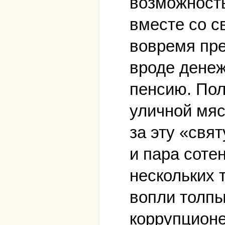
возможность
вместе со с
вовремя пре
вроде денеж
пенсию. Пол
уличной мяс
за эту «свя
и пара соте
нескольких 
вопли толпы
коррупционе