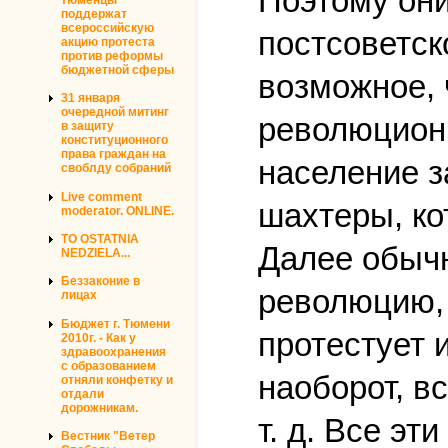
Поэтому они
поддержат
всероссийскую
постсоветск
акцию протеста
против реформы
бюджетной сферы
возможное, 
31 января
очередной митинг
революционн
в защиту
конституционного
права граждан на
население з
своблду собраний
Live comment
шахтеры, ко
moderator. ONLINE.
TO OSTATNIA
Далее обычн
NEDZIELA...
Беззаконие в
революцию, 
лицах
Бюджет г. Тюмени
протестует 
2010г. - Как у
здравоохранения
с образованием
наоборот, в
отняли конфетку и
отдали
дорожникам.
т. д. Все эт
Вестник "Ветер