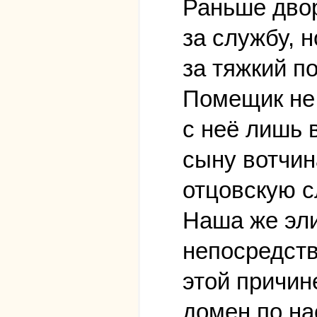
Раньше двор
за службу, н
за тяжкий п
Помещик не 
с неё лишь 
сыну вотчин
отцовскую с
Наша же эли
непосредств
этой причин
домен по на