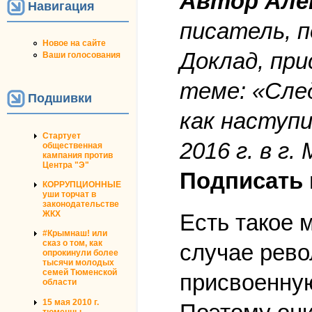
Автор Але
Навигация
писатель, 
Новое на сайте
Доклад, при
Ваши голосования
теме: «Сле
Подшивки
как наступ
Стартует
2016 г. в г.
общественная
кампания против
Центра "Э"
Подписать 
КОРРУПЦИОННЫЕ
уши торчат в
законодательстве
ЖКХ
Есть такое 
#Крымнаш! или
сказ о том, как
случае рево
опрокинули более
тысячи молодых
семей Тюменской
присвоенную
области
15 мая 2010 г.
тюменцы