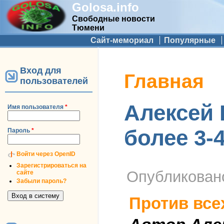
Golosa.info
Свободные новости
Тюмени
Дополнительное меню
Сайт-мемориал
Популярные
Вход для
Вы здесь
Главная
пользователей
Алексей 
Имя пользователя
*
более 3-4
Пароль
*
Войти через OpenID
Зарегистрироваться на
Опубликова
сайте
Забыли пароль?
Против все