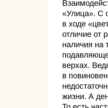
Взаимодейст
«Улица». С 
в ходе «цве
отличие от 
наличия на 
подавляющей
верхах. Вед
в повиновен
недостаточн
жизни. А ден
То есть час