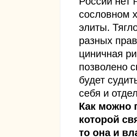
России нет н
сословном х
элиты. Тягл
разных прав
циничная ри
позволено с
будет судит
себя и отде
Как можно 
которой св
то она и вл