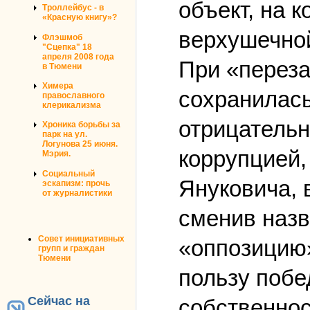
объект, на 
Троллейбус - в
«Красную книгу»?
верхушечной
Флэшмоб
"Сцепка" 18
апреля 2008 года
При «переза
в Тюмени
Химера
сохранилась
православного
клерикализма
отрицательн
Хроника борьбы за
парк на ул.
Логунова 25 июня.
коррупцией,
Мэрия.
Социальный
Януковича, 
эскапизм: прочь
от журналистики
сменив назв
Совет инициативных
«оппозицию
групп и граждан
Тюмени
пользу побе
Сейчас на
собственнос