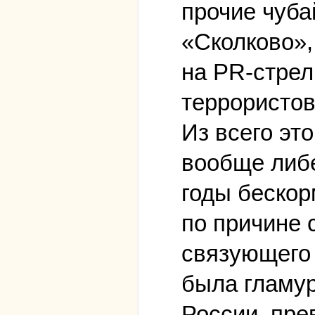
прочие чуба
«Сколково»,
на PR-стрел
террористов
Из всего эт
вообще либе
годы бескор
по причине
связующего 
была гламу
России, пре