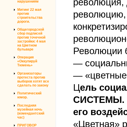
революция, 
нарушениям
Митинг 22 мая
революцию, 
против
строительства
дороги.
конкретизир
Общегородской
сбор подписей
революцион
против точечной
застройки: 4 мая
на Цветном
Революции 
бульваре
Операция
— социальн
«Оккупируй
Тюмень»
— «цветные
Организаторы
протеста против
выборов хотят все
Ц
ель соци
сделать по закону
Политический
СИСТЕМЫ. 
юмор.
Последняя
его воздей
музейная ночь
(комендантский
час)
«Цветная» р
ПРИГОВОР