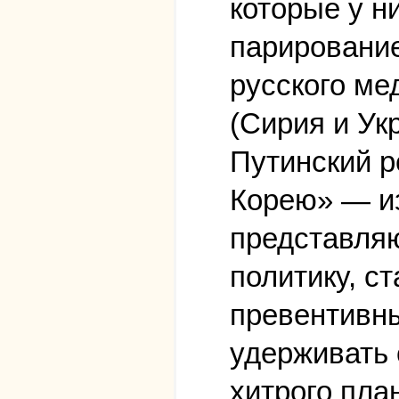
которые у н
парирование
русского ме
(Сирия и Укр
Путинский р
Корею» — из
представляю
политику, с
превентивны
удерживать 
хитрого пла