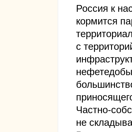
Россия к на
кормится па
территориа
с территори
инфраструк
нефетедобы
большинство
приносящего
Частно-собс
не складыва