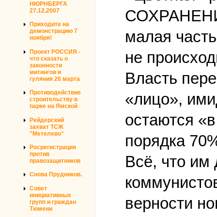
НЮРНБЕРГА
СОХРАНЕНИ
27.12.2007
Приходите на
демонстрацию 7
малая часть
ноября!
Проект РОССИЯ -
не происход
что сказать о
законности
митингов и
Власть пере
гуляния 26 марта
Противодействие
«лицо», ими
строительству в
парке на Ямской
остаются «в 
Рейдерский
захват ТСЖ
"Метелево"
порядка 70%
Росрегистрация
против
Всё, что им
правозащитников
Снова Прудников.
коммунистов
Совет
инициативных
верности но
групп и граждан
Тюмени