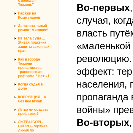
Свободы -
Во-первых
Тюмень"
Гаражи на
случая, ког
Коммунаров
За капитальный
власть путё
ремонт милиции!
Из зала суда ...
Живая практика
«маленькой 
защиты законных
прав
революцию. 
Как в городе
Тюмени
провалилась
эффект: тер
транспортная
реформа. Часть 1.
населения, 
Когда судья в
доле
пропаганда
КОРРУПЦИЯ... а
без нее никак
войны» прев
Легко ли создать
профсоюз?
Во-вторых
ЛЖЕВЫБОРЫ
СКОРО - горячая
линия по