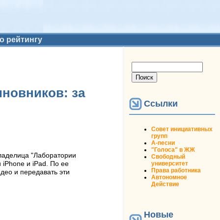
о рейтингу
Форма поиска
Поиск
иновников: за
Ссылки
Совет инициативных
групп
А-песни
"Голоса" в ЖЖ
владелица "Лаборатории
Свободный
университет
iPhone и iPad. По ее
Права работника
део и передавать эти
Автономное
Действие
Новые