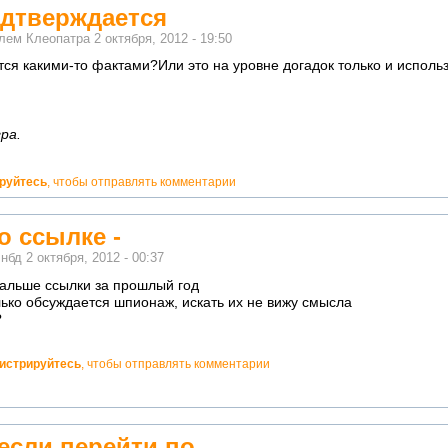
одтверждается
елем
Клеопатра
2 октября, 2012 - 19:50
тся какими-то фактами?Или это на уровне догадок только и исполь
ра.
ируйтесь
, чтобы отправлять комментарии
о ссылке -
м
нбд
2 октября, 2012 - 00:37
дальше ссылки за прошлый год
лько обсуждается шпионаж, искать их не вижу смысла
?
гистрируйтесь
, чтобы отправлять комментарии
если перейти по