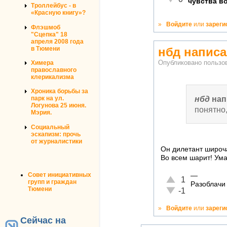
чувства в
Троллейбус - в
«Красную книгу»?
»
Войдите
или
зареги
Флэшмоб
"Сцепка" 18
апреля 2008 года
в Тюмени
нбд написа
Опубликовано польз
Химера
православного
клерикализма
Хроника борьбы за
нбд
нап
парк на ул.
Логунова 25 июня.
понятно
Мэрия.
Социальный
эскапизм: прочь
от журналистики
Он дилетант широч
Во всем шарит! Ума
Совет инициативных
—
Отлично!
1
групп и граждан
Разоблачи
Тюмени
Неадекватно!
-1
»
Войдите
или
зареги
Сейчас на