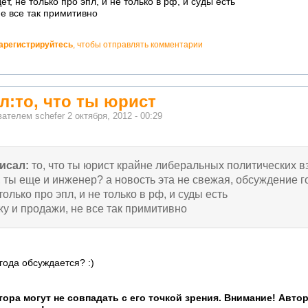
т, не только про эпл, и не только в рф, и суды есть
не все так примитивно
арегистрируйтесь
, чтобы отправлять комментарии
л:то, что ты юрист
ователем
schefer
2 октября, 2012 - 00:29
исал:
то, что ты юрист крайне либеральных политических в
 ты еще и инженер? а новость эта не свежая, обсуждение г
 только про эпл, и не только в рф, и суды есть
жу и продажи, не все так примитивно
ода обсуждается? :)
ора могут не совпадать с его точкой зрения. Внимание! Авто