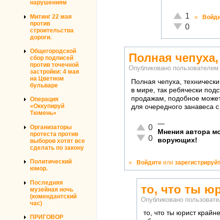
нарушениям
Отлично!
1
Митинг 22 мая
»
Войд
против
Неадекватно!
0
строительства
дороги.
Общегородской
Полная чепуха,
сбор подписей
против точечной
Опубликовано пользователе
застройки: 4 мая
на Цветном
Полная чепуха, технически
бульваре
в мире, так ребячески под
продажам, подобное может
Операция
«Оккупируй
для очередного занавеса с
Тюмень»
—
Отлично!
0
Организаторы
Мнения автора мо
протеста против
Неадекватно!
0
ворующих!
выборов хотят все
сделать по закону
Политический
»
Войдите
или
зарегистрируй
юмор.
Последняя
то, что ты ю
музейная ночь
(комендантский
Опубликовано пользоват
час)
то, что ты юрист крайн
ПРИГОВОР