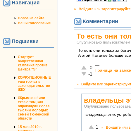
Навигация
»
Войдите
или
зарегистрируйте
Новое на сайте
Комментарии
Ваши голосования
То есть они то
Подшивки
Опубликовано пользователе
То есть они только за бог
А этой Наталье больше всех
Стартует
общественная
кампания против
—
Отлично!
0
Центра "Э"
Граница на замк
Неадекватно!
-1
КОРРУПЦИОННЫЕ
уши торчат в
»
Войдите
или
зарегистрируй
законодательстве
ЖКХ
#Крымнаш! или
владельцы э
сказ о том, как
опрокинули более
Опубликовано пользоват
тысячи молодых
владельцы этих устрой
семей Тюменской
области
Отлично!
1
15 мая 2010 г.
»
Войдите
или
з
тюменцы