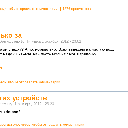
сь
, чтобы отправлять комментарии
4276 просмотров
лько за
м
Антишутер-16_Титушка
1 октября, 2012 - 23:01
ачами следят? А чо, нормально. Всех выведем на чистую воду.
 надо? Скажите ей - пусть молчит себе в тряпочку.
е?
тесь
, чтобы отправлять комментарии
тих устройств
елем
нбд
1 октября, 2012 - 23:23
ств богачи?
арегистрируйтесь
, чтобы отправлять комментарии