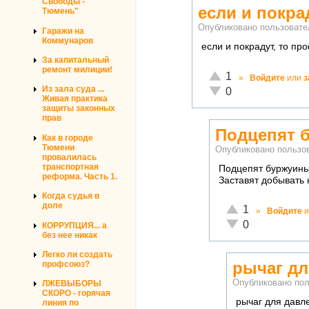
Свободы -
если и покра
Тюмень"
Опубликовано пользоват
Гаражи на
Коммунаров
если и покрадут, то пр
За капитальный
ремонт милиции!
Отлично!
1
»
Войдите
или
з
Неадекватно!
Из зала суда ...
0
Живая практика
защиты законных
прав
Подцепят 
Как в городе
Тюмени
Опубликовано польз
провалилась
транспортная
Подцепят буржуины
реформа. Часть 1.
Заставят добывать 
Когда судья в
доле
Отлично!
1
»
Войдите
и
Неадекватно!
0
КОРРУПЦИЯ... а
без нее никак
Легко ли создать
рычаг дл
профсоюз?
Опубликовано по
ЛЖЕВЫБОРЫ
СКОРО - горячая
рычаг для давле
линия по