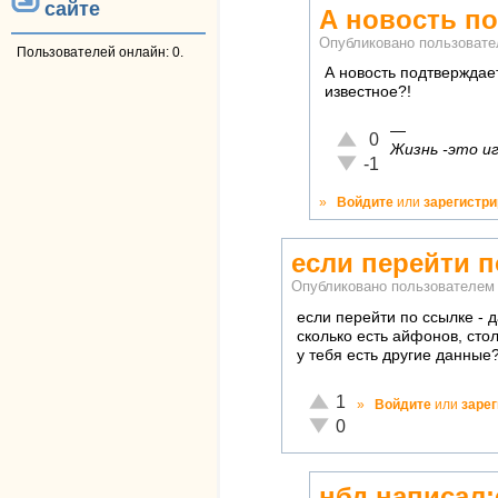
сайте
А новость п
Опубликовано пользоват
Пользователей онлайн: 0.
А новость подтверждае
известное?!
—
Отлично!
0
Жизнь -это иг
Неадекватно!
-1
»
Войдите
или
зарегистр
если перейти п
Опубликовано пользователе
если перейти по ссылке - 
сколько есть айфонов, сто
у тебя есть другие данные
Отлично!
1
»
Войдите
или
заре
Неадекватно!
0
нбд написал: