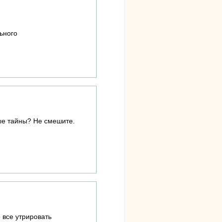
льного
ые тайны? Не смешите.
о все утрировать