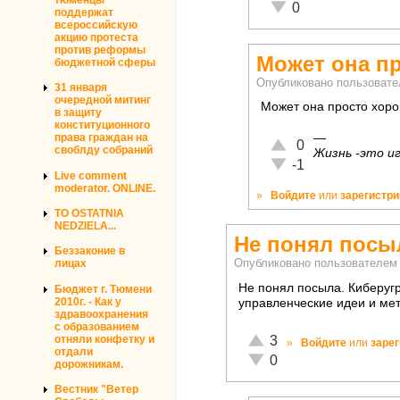
Неадекватно!
0
поддержат
всероссийскую
акцию протеста
против реформы
Может она п
бюджетной сферы
Опубликовано пользоват
31 января
очередной митинг
Может она просто хоро
в защиту
конституционного
—
права граждан на
Отлично!
0
своблду собраний
Жизнь -это иг
Неадекватно!
-1
Live comment
moderator. ONLINE.
»
Войдите
или
зарегистр
TO OSTATNIA
NEDZIELA...
Не понял посы
Беззаконие в
Опубликовано пользователе
лицах
Не понял посыла. Киберуг
Бюджет г. Тюмени
2010г. - Как у
управленческие идеи и мет
здравоохранения
с образованием
Отлично!
отняли конфетку и
3
»
Войдите
или
заре
отдали
Неадекватно!
0
дорожникам.
Вестник "Ветер