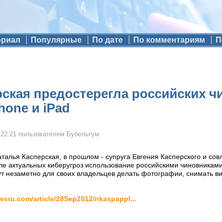
ориал
Популярные
По дате
По комментариям
П
ская предостерегла российских ч
hone и iPad
 22:21
пользователем
Бубельгум
аталья Касперская, в прошлом - супруга Евгения Касперского и со
сле актуальных киберугроз использование российскими чиновниками 
ут незаметно для своих владельцев делать фотографии, снимать ви
ewsru.com/article/28Sep2012/nkaspappl...