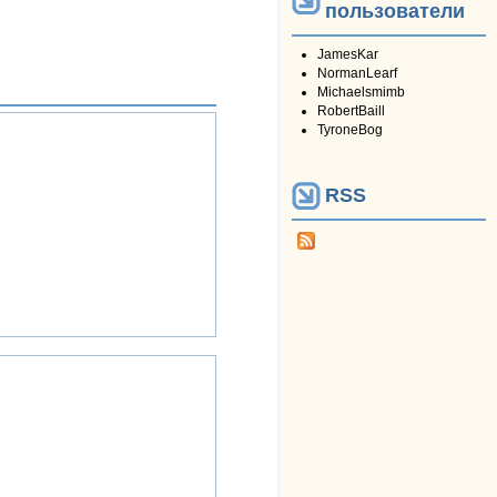
пользователи
JamesKar
NormanLearf
Michaelsmimb
RobertBaill
TyroneBog
RSS