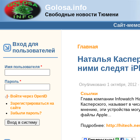
Golosa.info
Свободные новости Тюмени
Дополнительное меню
Сайт-мем
Вход для
Вы здесь
Главная
пользователей
Наталья Каспер
ними следят iP
Имя пользователя
*
Пароль
*
Опубликовано
1 октября, 2012 -
Ссылки
Войти через OpenID
Глава компании Infowatch Н
Зарегистрироваться на
Касперского, называет в чи
сайте
мнению, эти устройства мог
Забыли пароль?
файлы Apple...
Подробнее:
http://hitech.n