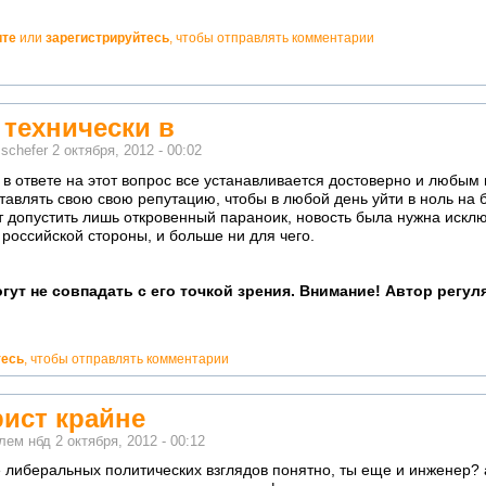
ите
или
зарегистрируйтесь
, чтобы отправлять комментарии
 технически в
м
schefer
2 октября, 2012 - 00:02
 в ответе на этот вопрос все устанавливается достоверно и любы
ставлять свою свою репутацию, чтобы в любой день уйти в ноль на 
 допустить лишь откровенный параноик, новость была нужна искл
 российской стороны, и больше ни для чего.
гут не совпадать с его точкой зрения. Внимание! Автор регу
тесь
, чтобы отправлять комментарии
рист крайне
елем
нбд
2 октября, 2012 - 00:12
е либеральных политических взглядов понятно, ты еще и инженер? а