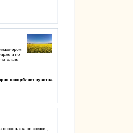
м инженером
бирже и по
ючительно
лярно оскорбляет чувства
 новость эта не свежая,