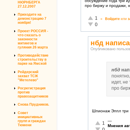
обсуждение года три иде
НЮРНБЕРГА
про биржу и продажи, 
27.12.2007
Приходите на
Отлично!
1
демонстрацию 7
»
Войдите
или
з
ноября!
Неадекватно!
0
Проект РОССИЯ -
что сказать о
законности
нбд написа
митингов и
гуляния 26 марта
Опубликовано польз
Противодействие
строительству в
парке на Ямской
нбд
нап
Рейдерский
понятно,
захват ТСЖ
"Метелево"
идет, не
про бир
Росрегистрация
против
правозащитников
Снова Прудников.
Шпионаж Эппл три г
Совет
инициативных
—
групп и граждан
Отлично!
1
Тюмени
Мнения авт
Неадекватно!
0