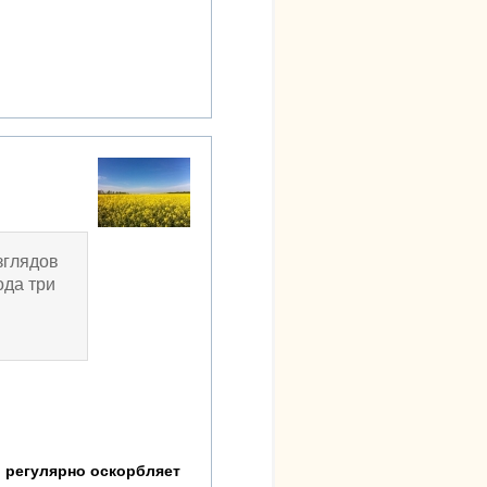
зглядов
ода три
р регулярно оскорбляет