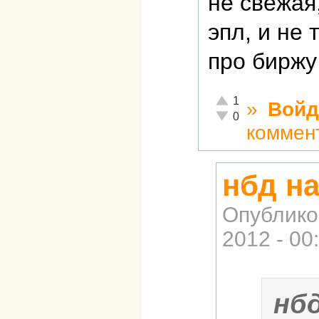
не свежая
эпл, и не 
про биржу
Отлично!
1
»
Войд
Неадекватно!
0
коммен
нбд на
Опублико
2012 - 00
нб