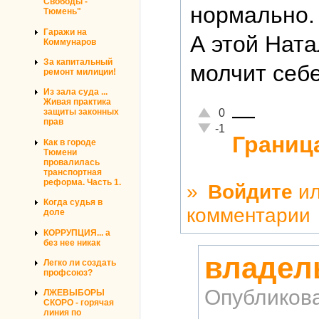
Свободы -
нормально. 
Тюмень"
Гаражи на
А этой Ната
Коммунаров
За капитальный
молчит себе
ремонт милиции!
Из зала суда ...
Живая практика
—
Отлично!
0
защиты законных
прав
Неадекватно!
-1
Границ
Как в городе
Тюмени
провалилась
транспортная
реформа. Часть 1.
»
Войдите
и
Когда судья в
комментарии
доле
КОРРУПЦИЯ... а
без нее никак
владел
Легко ли создать
профсоюз?
Опубликов
ЛЖЕВЫБОРЫ
СКОРО - горячая
линия по