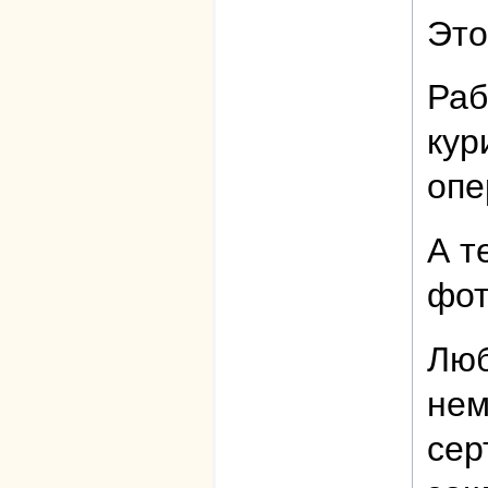
Это
Раб
кур
опе
А т
фот
Люб
нем
сер