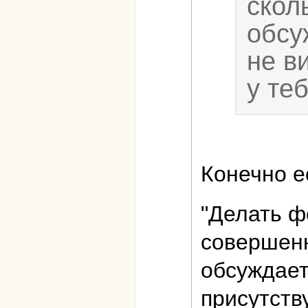
скол
обсу
не в
у те
Конечно ес
"Делать ф
совершенн
обсуждает
присутству