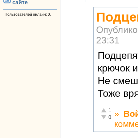
сайте
Подце
Пользователей онлайн: 0.
Опублико
23:31
Подцепя
крючок 
Не смеш
Тоже вря
Отлично!
1
»
Во
Неадекватно!
0
комм