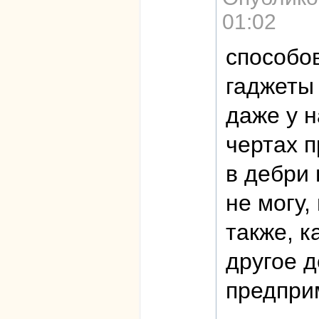
01:02
способо
гаджеты
даже у н
чертах 
в дебри 
не могу,
также, к
другое д
предпри