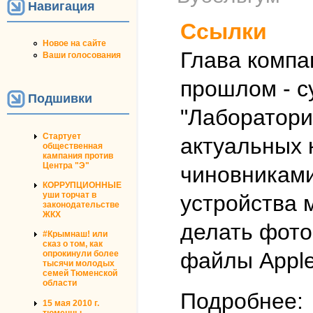
Навигация
Ссылки
Новое на сайте
Глава компа
Ваши голосования
прошлом - с
Подшивки
"Лаборатори
Стартует
актуальных 
общественная
кампания против
Центра "Э"
чиновниками
КОРРУПЦИОННЫЕ
уши торчат в
устройства 
законодательстве
ЖКХ
делать фото
#Крымнаш! или
сказ о том, как
файлы Apple
опрокинули более
тысячи молодых
семей Тюменской
области
Подробнее:
15 мая 2010 г.
тюменцы