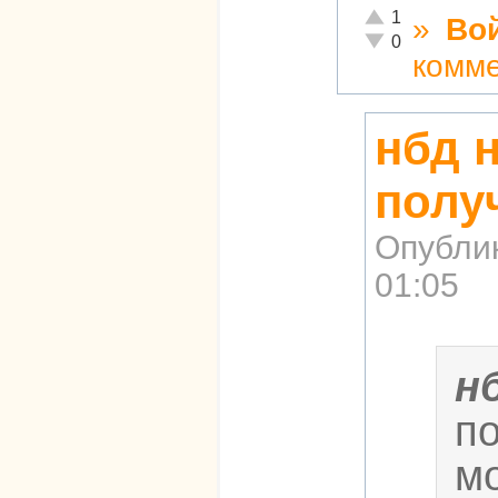
Отлично!
1
»
Во
Неадекватно!
0
комм
нбд 
полу
Опубли
01:05
н
п
м