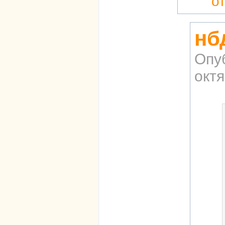
о
нб
Опу
октя