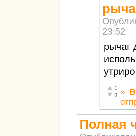
рыча
Опубли
23:52
рычаг 
исполь
утриро
Отлично!
1
»
В
Неадекватно!
0
отп
Полная ч