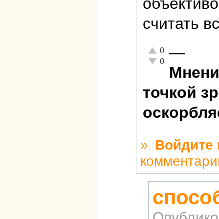
объективо
считать в
—
Отлично!
0
Неадекватно!
0
Мнени
точкой з
оскорбля
»
Войдите
комментари
спосо
Опублико