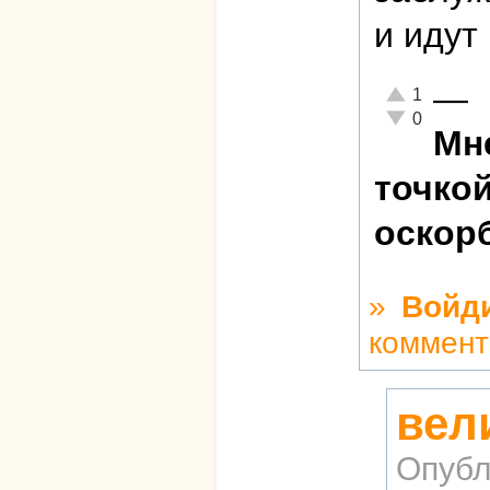
и идут 
—
Отлично!
1
Неадекватно!
0
Мне
точкой
оскор
»
Войд
коммент
вел
Опубл