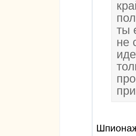
кра
пол
ты 
не 
иде
тол
про
при
Шпионаж 