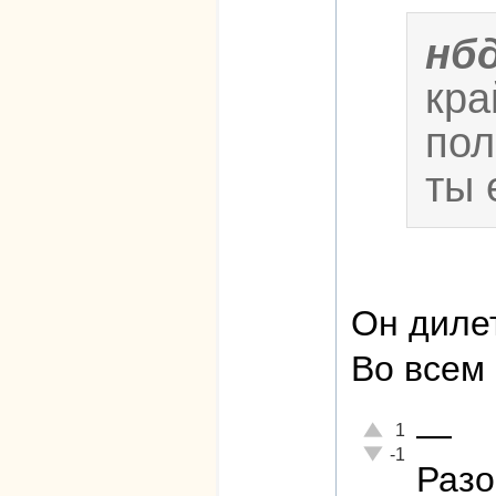
нб
кра
пол
ты 
Он диле
Во всем 
—
Отлично!
1
Неадекватно!
-1
Разо