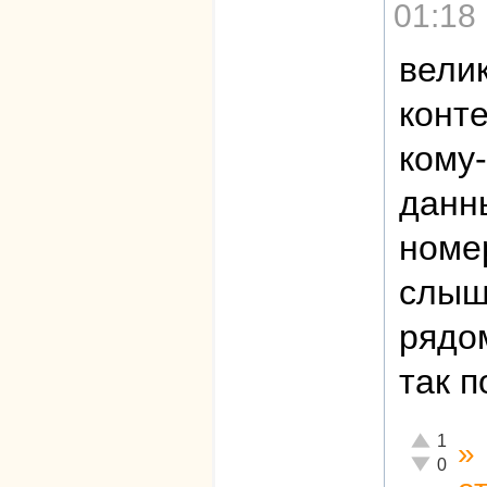
01:18
велик
конте
кому
данны
номер
слыш
рядом
так 
Отлично!
1
»
Неадекват
0