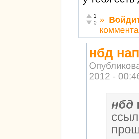
Отлично!
1
»
Войди
Неадекватно!
0
коммента
нбд нап
Опубликов
2012 - 00:4
нбд
ссыл
прош