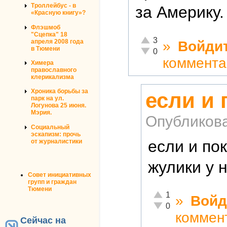
Троллейбус - в
за Америку.
«Красную книгу»?
Флэшмоб
"Сцепка" 18
Отлично!
3
апреля 2008 года
»
Войди
в Тюмени
Неадекватно!
0
коммента
Химера
православного
клерикализма
Хроника борьбы за
если и 
парк на ул.
Логунова 25 июня.
Мэрия.
Опубликов
Социальный
эскапизм: прочь
если и по
от журналистики
жулики у 
Совет инициативных
групп и граждан
Тюмени
Отлично!
1
»
Войд
Неадекватно!
0
коммен
Сейчас на