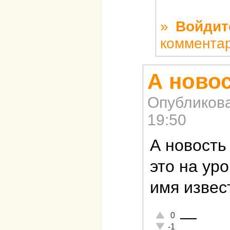
»
Войдит
коммента
А ново
Опубликов
19:50
А новость
это на ур
имя извес
—
Отлично!
0
Неадекватно!
-1