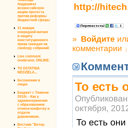
http://hitec
поддержат
всероссийскую
акцию протеста
против реформы
бюджетной сферы
31 января
очередной митинг
в защиту
»
Войдите
ил
конституционного
права граждан на
комментарии
своблду собраний
Live comment
moderator. ONLINE.
Коммен
TO OSTATNIA
NEDZIELA...
Беззаконие в
То есть 
лицах
Бюджет г. Тюмени
Опубликован
2010г. - Как у
здравоохранения
с образованием
октября, 2012
отняли конфетку и
отдали
дорожникам.
То есть они
Вестник "Ветер