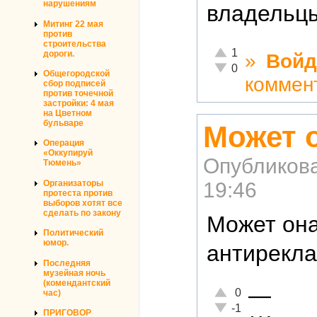
нарушениям
владельцы
Митинг 22 мая
против
строительства
Отлично!
1
дороги.
»
Войд
Неадекватно!
0
Общегородской
коммен
сбор подписей
против точечной
застройки: 4 мая
на Цветном
бульваре
Может 
Операция
«Оккупируй
Опубликов
Тюмень»
19:46
Организаторы
протеста против
выборов хотят все
сделать по закону
Может она
Политический
юмор.
антирекла
Последняя
музейная ночь
(комендантский
—
Отлично!
0
час)
Неадекватно!
-1
ПРИГОВОР