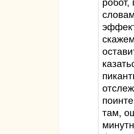
робот,
словам
эффект
скажем
остави
казать
пикант
отслеж
поинте
там, о
минутн