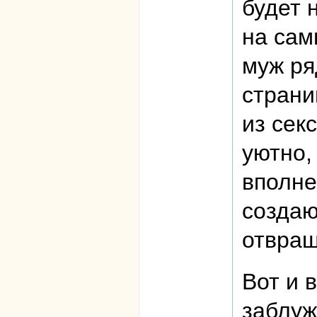
будет 
на сам
муж ря
страни
из сек
уютно,
вполне
создаю
отвращ
Вот и 
заблуж