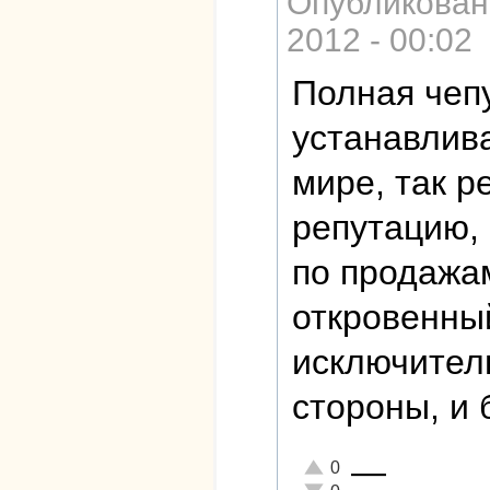
Опубликован
2012 - 00:02
Полная чепу
устанавлив
мире, так р
репутацию, 
по продажа
откровенны
исключител
стороны, и 
—
Отлично!
0
Неадекватно!