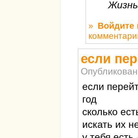
Жизнь
»
Войдите
комментари
если пер
Опубликован
если перей
год
сколько ест
искать их н
у тебя есть