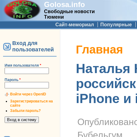
Golosa.info
Свободные новости
Тюмени
Дополнительное меню
Сайт-мемориал
Популярные
Вход для
Вы здесь
Главная
пользователей
Наталья 
Имя пользователя
*
российск
Пароль
*
iPhone и 
Войти через OpenID
Зарегистрироваться на
сайте
Забыли пароль?
Опубликован
Бубельгум