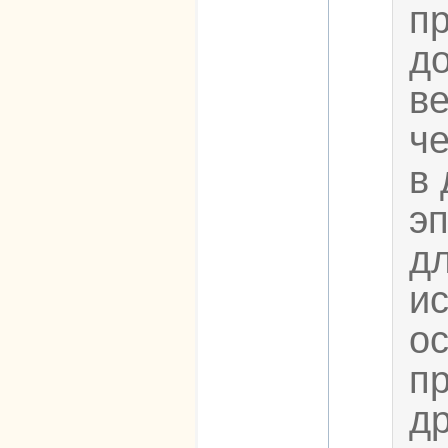
п
до
ве
ч
в 
эп
дл
ис
о
п
др