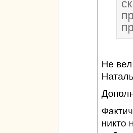
ск
п
п
Не вел
Наталь
Дополн
Фактич
никто 