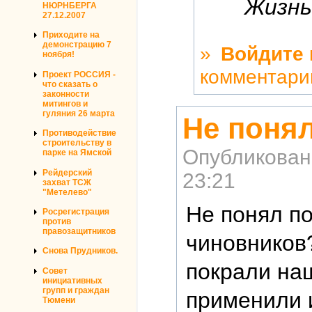
Жизнь
НЮРНБЕРГА
27.12.2007
Приходите на
демонстрацию 7
»
Войдите
ноября!
комментари
Проект РОССИЯ -
что сказать о
законности
митингов и
гуляния 26 марта
Не понял
Противодействие
строительству в
Опубликован
парке на Ямской
Рейдерский
23:21
захват ТСЖ
"Метелево"
Не понял п
Росрегистрация
против
правозащитников
чиновников
Снова Прудников.
покрали на
Совет
инициативных
групп и граждан
применили и
Тюмени