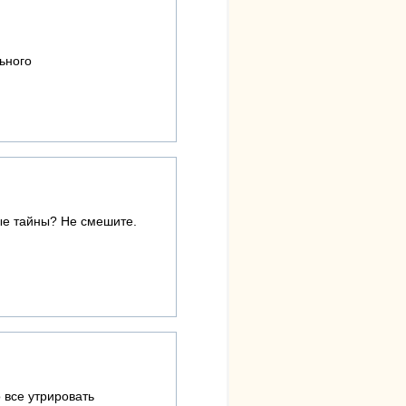
льного
ые тайны? Не смешите.
о все утрировать