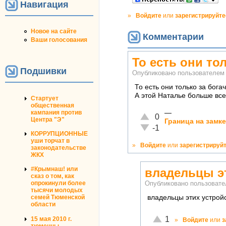
Навигация
»
Войдите
или
зарегистрируйте
Новое на сайте
Комментарии
Ваши голосования
То есть они то
Подшивки
Опубликовано пользователе
То есть они только за бог
А этой Наталье больше всех
Стартует
общественная
кампания против
—
Отлично!
0
Центра "Э"
Граница на замк
Неадекватно!
-1
КОРРУПЦИОННЫЕ
уши торчат в
»
Войдите
или
зарегистрируй
законодательстве
ЖКХ
#Крымнаш! или
владельцы э
сказ о том, как
опрокинули более
Опубликовано пользоват
тысячи молодых
владельцы этих устрой
семей Тюменской
области
Отлично!
1
15 мая 2010 г.
»
Войдите
или
з
тюменцы