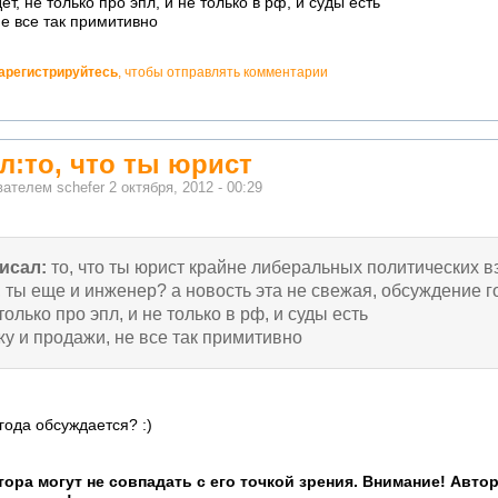
т, не только про эпл, и не только в рф, и суды есть
не все так примитивно
арегистрируйтесь
, чтобы отправлять комментарии
л:то, что ты юрист
ователем
schefer
2 октября, 2012 - 00:29
исал:
то, что ты юрист крайне либеральных политических в
 ты еще и инженер? а новость эта не свежая, обсуждение г
 только про эпл, и не только в рф, и суды есть
жу и продажи, не все так примитивно
ода обсуждается? :)
ора могут не совпадать с его точкой зрения. Внимание! Авто