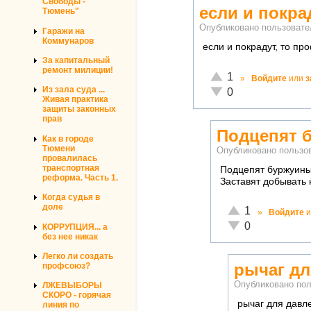
Свободы -
если и покра
Тюмень"
Опубликовано пользоват
Гаражи на
Коммунаров
если и покрадут, то пр
За капитальный
ремонт милиции!
Отлично!
1
»
Войдите
или
з
Неадекватно!
Из зала суда ...
0
Живая практика
защиты законных
прав
Подцепят 
Как в городе
Тюмени
Опубликовано польз
провалилась
транспортная
Подцепят буржуины
реформа. Часть 1.
Заставят добывать 
Когда судья в
доле
Отлично!
1
»
Войдите
и
Неадекватно!
0
КОРРУПЦИЯ... а
без нее никак
Легко ли создать
рычаг дл
профсоюз?
Опубликовано по
ЛЖЕВЫБОРЫ
СКОРО - горячая
рычаг для давле
линия по