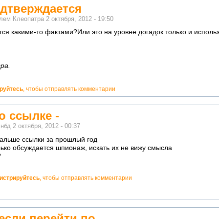
одтверждается
елем
Клеопатра
2 октября, 2012 - 19:50
тся какими-то фактами?Или это на уровне догадок только и исполь
ра.
ируйтесь
, чтобы отправлять комментарии
о ссылке -
м
нбд
2 октября, 2012 - 00:37
дальше ссылки за прошлый год
лько обсуждается шпионаж, искать их не вижу смысла
?
гистрируйтесь
, чтобы отправлять комментарии
если перейти по