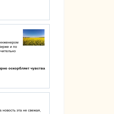
м инженером
бирже и по
ючительно
лярно оскорбляет чувства
 новость эта не свежая,