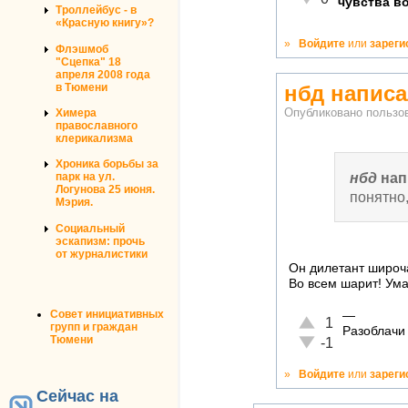
чувства в
Троллейбус - в
«Красную книгу»?
»
Войдите
или
зареги
Флэшмоб
"Сцепка" 18
апреля 2008 года
в Тюмени
нбд написа
Опубликовано польз
Химера
православного
клерикализма
Хроника борьбы за
нбд
нап
парк на ул.
Логунова 25 июня.
понятно
Мэрия.
Социальный
эскапизм: прочь
от журналистики
Он дилетант широч
Во всем шарит! Ума
Совет инициативных
—
Отлично!
1
групп и граждан
Разоблачи
Тюмени
Неадекватно!
-1
»
Войдите
или
зареги
Сейчас на