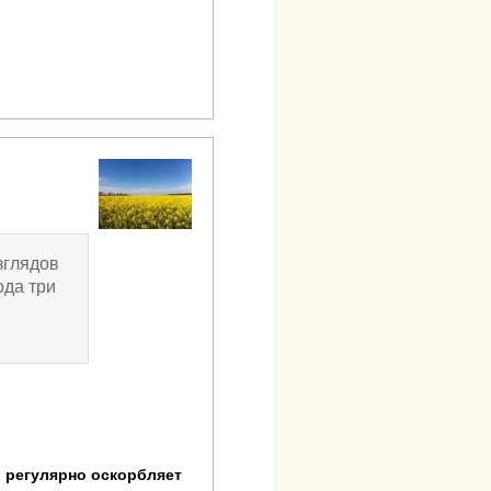
зглядов
ода три
р регулярно оскорбляет