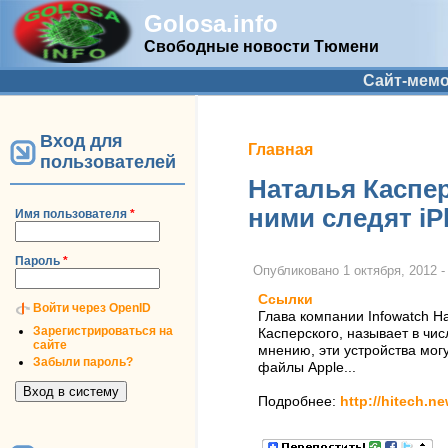
Golosa.info
Свободные новости Тюмени
Дополнительное меню
Сайт-мем
Вход для
Вы здесь
Главная
пользователей
Наталья Каспер
ними следят iP
Имя пользователя
*
Пароль
*
Опубликовано
1 октября, 2012 -
Ссылки
Войти через OpenID
Глава компании Infowatch Н
Зарегистрироваться на
Касперского, называет в чи
сайте
мнению, эти устройства мог
Забыли пароль?
файлы Apple...
Подробнее:
http://hitech.n