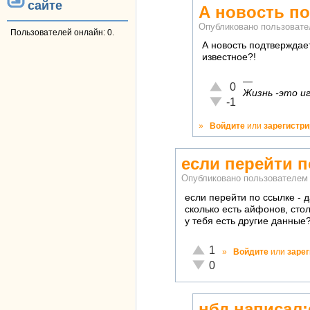
сайте
А новость п
Опубликовано пользоват
Пользователей онлайн: 0.
А новость подтверждае
известное?!
—
Отлично!
0
Жизнь -это иг
Неадекватно!
-1
»
Войдите
или
зарегистр
если перейти п
Опубликовано пользователе
если перейти по ссылке - 
сколько есть айфонов, сто
у тебя есть другие данные
Отлично!
1
»
Войдите
или
заре
Неадекватно!
0
нбд написал: