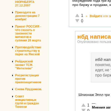
обсуждение года три иде
НЮРНБЕРГА
про биржу и продажи, 
27.12.2007
Приходите на
Отлично!
1
демонстрацию 7
»
Войдите
или
з
ноября!
Неадекватно!
0
Проект РОССИЯ -
что сказать о
законности
нбд написа
митингов и
гуляния 26 марта
Опубликовано польз
Противодействие
строительству в
парке на Ямской
нбд
нап
Рейдерский
понятно,
захват ТСЖ
"Метелево"
идет, не
про бир
Росрегистрация
против
правозащитников
Снова Прудников.
Шпионаж Эппл три г
Совет
инициативных
—
групп и граждан
Отлично!
1
Тюмени
Мнения авт
Неадекватно!
0