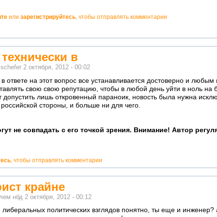
ите
или
зарегистрируйтесь
, чтобы отправлять комментарии
 технически в
м
schefer
2 октября, 2012 - 00:02
 в ответе на этот вопрос все устанавливается достоверно и любы
ставлять свою свою репутацию, чтобы в любой день уйти в ноль на 
 допустить лишь откровенный параноик, новость была нужна искл
 российской стороны, и больше ни для чего.
гут не совпадать с его точкой зрения. Внимание! Автор регу
тесь
, чтобы отправлять комментарии
рист крайне
елем
нбд
2 октября, 2012 - 00:12
е либеральных политических взглядов понятно, ты еще и инженер? а