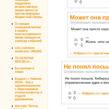
Неадекватно!
0
поддержат
всероссийскую
акцию протеста
против реформы
Может она п
бюджетной сферы
Опубликовано пользоват
31 января
очередной митинг
Может она просто хоро
в защиту
конституционного
—
права граждан на
Отлично!
0
своблду собраний
Жизнь -это иг
Неадекватно!
-1
Live comment
moderator. ONLINE.
»
Войдите
или
зарегистр
TO OSTATNIA
NEDZIELA...
Не понял посы
Беззаконие в
Опубликовано пользователе
лицах
Не понял посыла. Киберуг
Бюджет г. Тюмени
2010г. - Как у
управленческие идеи и мет
здравоохранения
с образованием
Отлично!
отняли конфетку и
3
»
Войдите
или
заре
отдали
Неадекватно!
0
дорожникам.
Вестник "Ветер