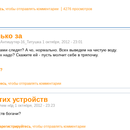
сь
, чтобы отправлять комментарии
4276 просмотров
лько за
м
Антишутер-16_Титушка
1 октября, 2012 - 23:01
ачами следят? А чо, нормально. Всех выведем на чистую воду.
 надо? Скажите ей - пусть молчит себе в тряпочку.
е?
тесь
, чтобы отправлять комментарии
тих устройств
елем
нбд
1 октября, 2012 - 23:23
ств богачи?
арегистрируйтесь
, чтобы отправлять комментарии