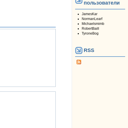
пользователи
JamesKar
NormanLearf
Michaelsmimb
RobertBaill
TyroneBog
RSS