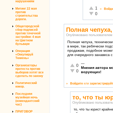
нарушениям
Отлично!
1
Митинг 22 мая
»
Войд
против
Неадекватно!
0
строительства
дороги.
Общегородской
Полная чепуха,
сбор подписей
против точечной
Опубликовано пользователе
застройки: 4 мая
на Цветном
Полная чепуха, технически
бульваре
в мире, так ребячески под
продажам, подобное может
Операция
«Оккупируй
для очередного занавеса с
Тюмень»
—
Отлично!
0
Организаторы
Мнения автора мо
протеста против
Неадекватно!
0
ворующих!
выборов хотят все
сделать по закону
Политический
»
Войдите
или
зарегистрируй
юмор.
Последняя
то, что ты ю
музейная ночь
(комендантский
Опубликовано пользоват
час)
то, что ты юрист крайн
ПРИГОВОР