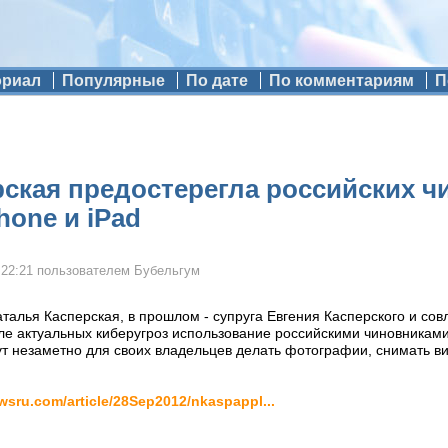
ориал
Популярные
По дате
По комментариям
П
ская предостерегла российских ч
hone и iPad
 22:21
пользователем
Бубельгум
аталья Касперская, в прошлом - супруга Евгения Касперского и со
сле актуальных киберугроз использование российскими чиновниками 
ут незаметно для своих владельцев делать фотографии, снимать ви
ewsru.com/article/28Sep2012/nkaspappl...