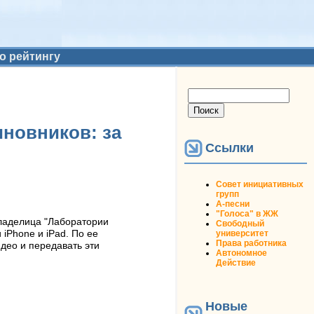
о рейтингу
Форма поиска
Поиск
иновников: за
Ссылки
Совет инициативных
групп
А-песни
"Голоса" в ЖЖ
владелица "Лаборатории
Свободный
университет
iPhone и iPad. По ее
Права работника
део и передавать эти
Автономное
Действие
Новые