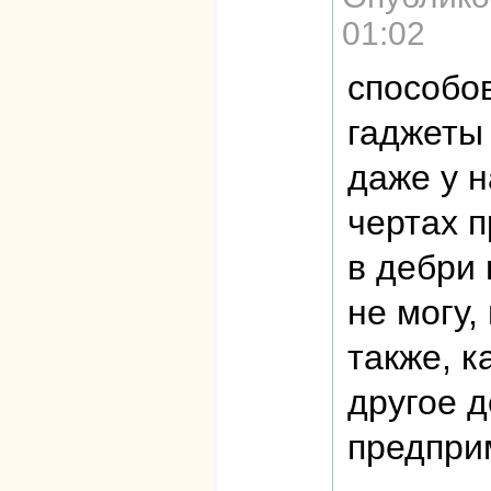
01:02
способо
гаджеты
даже у н
чертах 
в дебри 
не могу,
также, к
другое д
предпри