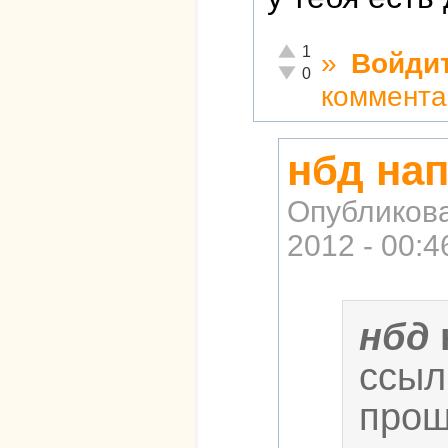
Отлично!
1
»
Войди
Неадекватно!
0
коммента
нбд нап
Опубликов
2012 - 00:4
нбд
ссыл
прош