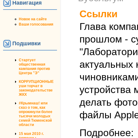
Навигация
Ссылки
Новое на сайте
Глава компа
Ваши голосования
прошлом - с
Подшивки
"Лаборатори
Стартует
актуальных 
общественная
кампания против
Центра "Э"
чиновниками
КОРРУПЦИОННЫЕ
уши торчат в
устройства 
законодательстве
ЖКХ
делать фото
#Крымнаш! или
сказ о том, как
файлы Apple
опрокинули более
тысячи молодых
семей Тюменской
области
Подробнее:
15 мая 2010 г.
тюменцы