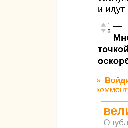
и идут 
—
Отлично!
1
Неадекватно!
0
Мне
точкой
оскор
»
Войд
коммент
вел
Опубл