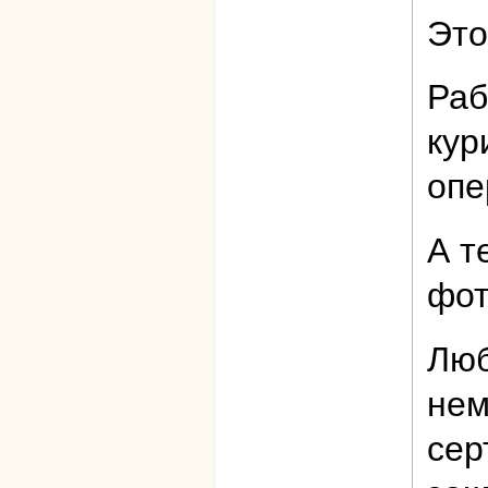
Это
Раб
кур
опе
А т
фот
Люб
нем
сер