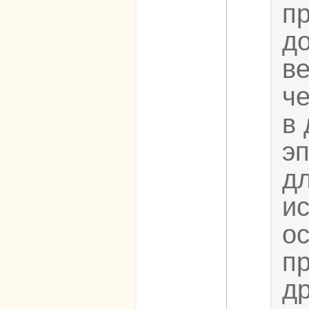
п
до
ве
ч
в 
эп
дл
ис
о
п
др