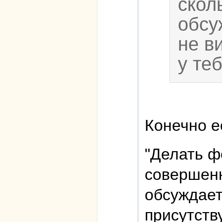
скол
обсу
не в
у те
Конечно ес
"Делать ф
совершенн
обсуждает
присутству