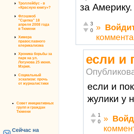
Троллейбус - в
за Америку.
«Красную книгу»?
Флэшмоб
"Сцепка" 18
Отлично!
3
апреля 2008 года
»
Войди
в Тюмени
Неадекватно!
0
коммента
Химера
православного
клерикализма
Хроника борьбы за
если и 
парк на ул.
Логунова 25 июня.
Мэрия.
Опубликов
Социальный
эскапизм: прочь
если и по
от журналистики
жулики у 
Совет инициативных
групп и граждан
Тюмени
Отлично!
1
»
Войд
Неадекватно!
0
коммен
Сейчас на