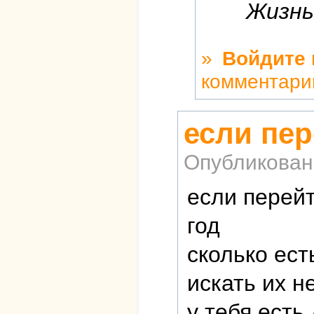
Жизнь
»
Войдите
комментари
если пер
Опубликован
если перей
год
сколько ест
искать их н
у тебя есть