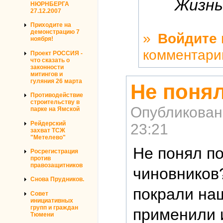
Жизнь
НЮРНБЕРГА
27.12.2007
Приходите на
демонстрацию 7
»
Войдите
ноября!
комментари
Проект РОССИЯ -
что сказать о
законности
митингов и
гуляния 26 марта
Не понял
Противодействие
строительству в
Опубликован
парке на Ямской
Рейдерский
23:21
захват ТСЖ
"Метелево"
Не понял п
Росрегистрация
против
правозащитников
чиновников
Снова Прудников.
покрали на
Совет
инициативных
групп и граждан
применили и
Тюмени