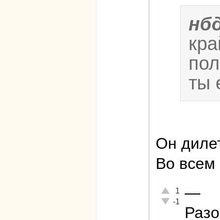
нб
кра
пол
ты 
Он диле
Во всем 
—
Отлично!
1
Неадекватно!
-1
Разо