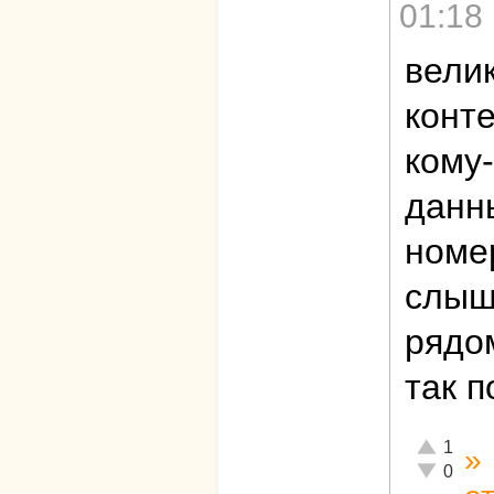
01:18
велик
конте
кому
данны
номер
слыш
рядом
так 
Отлично!
1
»
Неадекват
0