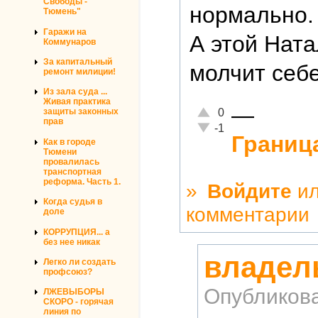
Свободы -
нормально. 
Тюмень"
Гаражи на
А этой Ната
Коммунаров
За капитальный
молчит себе
ремонт милиции!
Из зала суда ...
Живая практика
—
Отлично!
0
защиты законных
прав
Неадекватно!
-1
Границ
Как в городе
Тюмени
провалилась
транспортная
реформа. Часть 1.
»
Войдите
и
Когда судья в
комментарии
доле
КОРРУПЦИЯ... а
без нее никак
владел
Легко ли создать
профсоюз?
Опубликов
ЛЖЕВЫБОРЫ
СКОРО - горячая
линия по