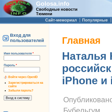
Golosa.info
Свободные новости
Тюмени
Дополнительное меню
Сайт-мемориал
Популярные
Вход для
Вы здесь
Главная
пользователей
Наталья 
Имя пользователя
*
российск
Пароль
*
iPhone и 
Войти через OpenID
Зарегистрироваться на
сайте
Забыли пароль?
Опубликован
Бубельгум