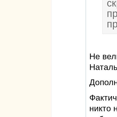
ск
п
п
Не вел
Наталь
Дополн
Фактич
никто 