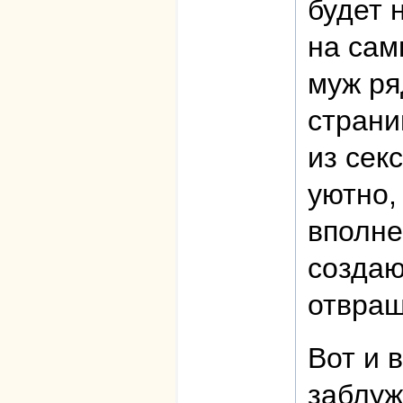
будет 
на сам
муж ря
страни
из сек
уютно,
вполне
создаю
отвращ
Вот и 
заблуж