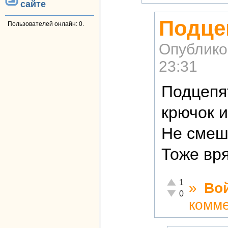
сайте
Подце
Пользователей онлайн: 0.
Опублико
23:31
Подцепя
крючок 
Не смеш
Тоже вря
Отлично!
1
»
Во
Неадекватно!
0
комм