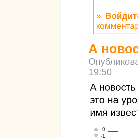
»
Войдит
коммента
А ново
Опубликов
19:50
А новость
это на ур
имя извес
—
Отлично!
0
Неадекватно!
-1