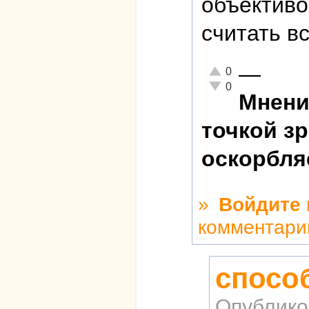
объективо
считать в
—
Отлично!
0
Неадекватно!
0
Мнени
точкой з
оскорбля
»
Войдите
комментари
спосо
Опублико