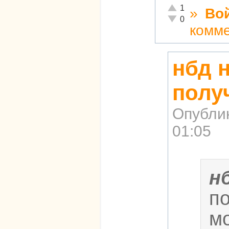
Отлично!
1
»
Во
Неадекватно!
0
комм
нбд 
полу
Опубли
01:05
н
п
м