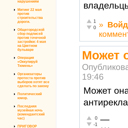
нарушениям
владельцы
Митинг 22 мая
против
строительства
Отлично!
1
дороги.
»
Войд
Неадекватно!
0
Общегородской
коммен
сбор подписей
против точечной
застройки: 4 мая
на Цветном
бульваре
Может 
Операция
«Оккупируй
Опубликов
Тюмень»
19:46
Организаторы
протеста против
выборов хотят все
сделать по закону
Может она
Политический
юмор.
антирекла
Последняя
музейная ночь
(комендантский
—
Отлично!
0
час)
Неадекватно!
-1
ПРИГОВОР