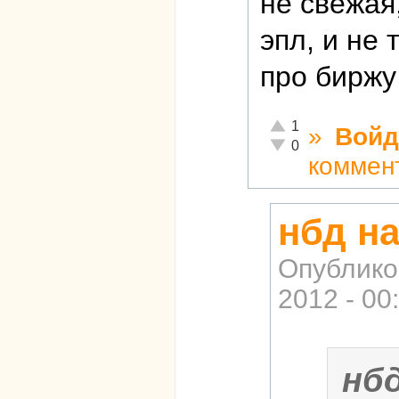
не свежая
эпл, и не 
про биржу
Отлично!
1
»
Войд
Неадекватно!
0
коммен
нбд на
Опублико
2012 - 00
нб