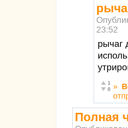
рыча
Опубли
23:52
рычаг 
исполь
утриро
Отлично!
1
»
В
Неадекватно!
0
отп
Полная ч