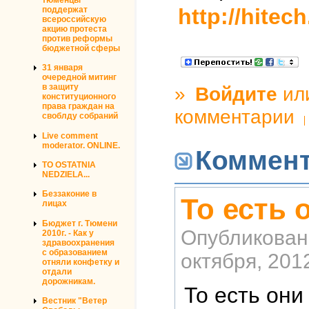
http://hitec
поддержат
всероссийскую
акцию протеста
против реформы
бюджетной сферы
31 января
очередной митинг
в защиту
»
Войдите
ил
конституционного
права граждан на
комментарии
своблду собраний
Live comment
moderator. ONLINE.
Коммен
TO OSTATNIA
NEDZIELA...
Беззаконие в
То есть 
лицах
Бюджет г. Тюмени
Опубликован
2010г. - Как у
здравоохранения
с образованием
октября, 2012
отняли конфетку и
отдали
дорожникам.
То есть они
Вестник "Ветер