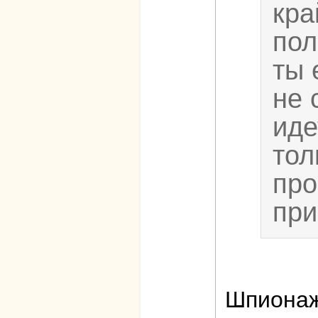
кра
пол
ты 
не 
иде
тол
про
при
Шпионаж 