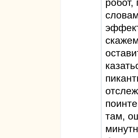
робот,
словам
эффект
скажем
остави
казать
пикант
отслеж
поинте
там, о
минутн