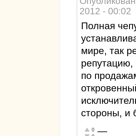
Опубликован
2012 - 00:02
Полная чепу
устанавлив
мире, так р
репутацию, 
по продажа
откровенны
исключител
стороны, и 
—
Отлично!
0
Неадекватно!