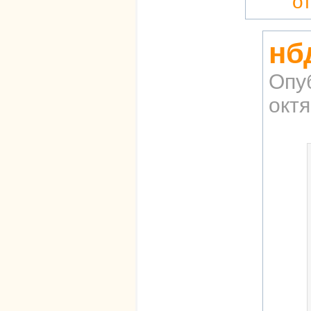
о
нб
Опу
октя