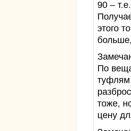
90 – т.
Получае
этого т
больше,
Замечан
По веща
туфлям 
разброс
тоже, н
цену дл