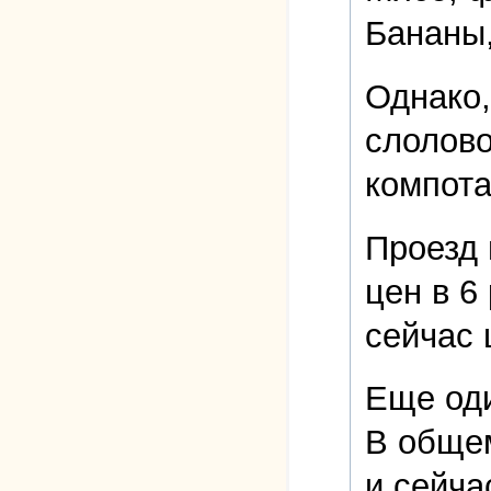
Бананы,
Однако,
слолово
компота
Проезд 
цен в 6
сейчас 
Еще од
В общем
и сейча