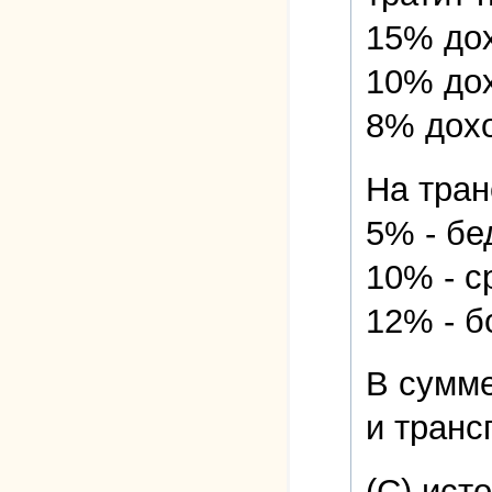
15% до
10% дох
8% дохо
На тран
5% - б
10% - с
12% - б
В сумме
и транс
(С) ист