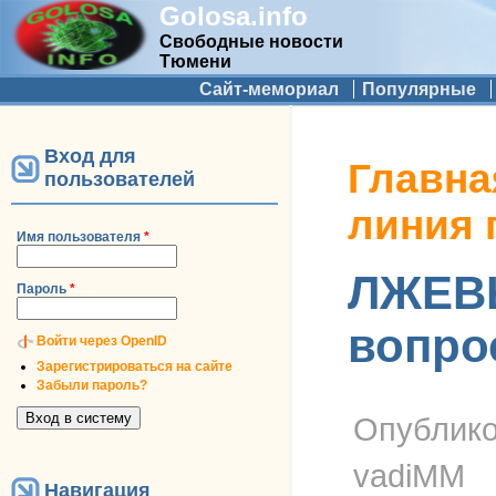
Golosa.info
Свободные новости
Тюмени
Дополнительное меню
Сайт-мемориал
Популярные
Вход для
Вы здесь
Главна
пользователей
линия 
Имя пользователя
*
ЛЖЕВЫ
Пароль
*
вопро
Войти через OpenID
Зарегистрироваться на сайте
Забыли пароль?
Опублик
vadiMM
Навигация