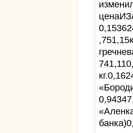
измени
ценаИЗ/
0,15362
,751,15
гречнев
741,110
кг.0,16
«Бороди
0,94347
«Аленка
банка)0