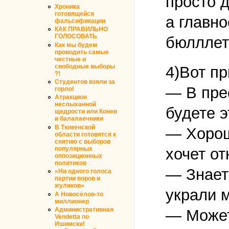
просто 
Хроника
готовящейся
а главно
фальсификации
КАК ПРАВИЛЬНО
ГОЛОСОВАТЬ
бюлллет
Как мы будем
проводить самые
честные и
свободные выборы
4)Вот п
?!
Студентов взяли за
— В пре
горло!
Атракцион
неслыханной
будете э
щедрости или Конев
и балалаечники
В Тюменской
— Хорошо
области готовятся к
снятию с выборов
популярных
хочет о
оппозиционных
политиков
— Знаете
«Ни одного голоса
партии воров и
жуликов»
украли 
А Новосёлов-то
миллионер
Административная
— Может
Vendetta по
Ишимски!