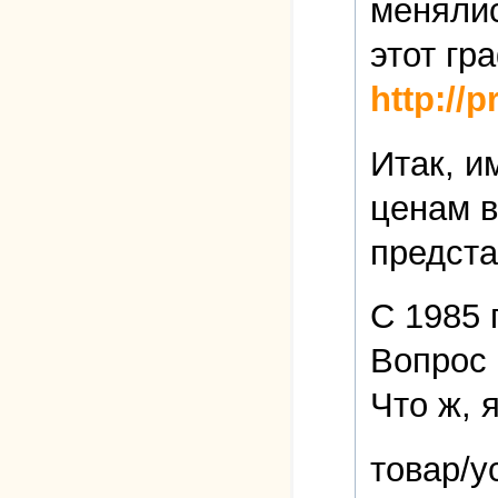
менялис
этот гр
http://
Итак, и
ценам 
предста
С 1985 
Вопрос 
Что ж, 
товар/у