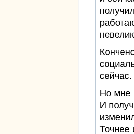
получил
работаю
невелик
Кончено
социаль
сейчас.
Но мне 
И получ
изменил
Точнее 