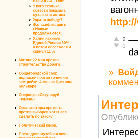
ВЫБОРАХ... Ооо!
У кого сколько
вагон
совести показала
сухая статистика
http:
Украли победу?
Фальсификации в
г.Ишиме
продолжаются.
—
Отлично!
0
Халин накинул
Единой России 30%
Неадекватн
-1
а потом обоссался и
da
скинул 11 %
Митинг 22 мая против
строительства дороги.
»
Вой
Общегородской сбор
подписей против точечной
коммен
застройки: 4 мая на Цветном
бульваре
Операция «Оккупируй
Тюмень»
Интер
Организаторы протеста
против выборов хотят все
Опублик
сделать по закону
Политический юмор.
Интерес
Последняя музейная ночь