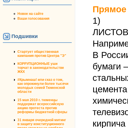
Прямое
Новое на сайте
1)
Ваши голосования
ЛИСТО
Подшивки
Наприм
Стартует общественная
В России
кампания против Центра "Э"
бумаги —
КОРРУПЦИОННЫЕ уши
торчат в законодательстве
ЖКХ
стальных
#Крымнаш! или сказ о том,
как опрокинули более тысячи
цемента
молодых семей Тюменской
области
химическ
15 мая 2010 г. тюменцы
поддержат всероссийскую
акцию протеста против
телевизо
реформы бюджетной сферы
31 января очередной митинг
кирпича 
в защиту конституционного