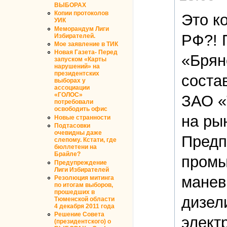
ВЫБОРАХ
Копии протоколов
Это к
УИК
Меморандум Лиги
РФ?! П
Избирателей.
Мое заявление в ТИК
Новая Газета- Перед
«Брян
запуском «Карты
нарушений» на
президентских
соста
выборах у
ассоциации
«ГОЛОС»
ЗАО «
потребовали
освободить офис
на ры
Новые странности
Подтасовки
очевидны даже
Предп
слепому. Кстати, где
бюллетени на
Брайле?
промы
Предупреждение
Лиги Избирателей
манев
Резолюция митинга
по итогам выборов,
прошедших в
дизел
Тюменской области
4 декабря 2011 года
Решение Совета
элект
(президентского) о