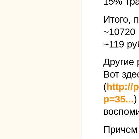
15% тр
Итого, 
~10720 
~119 ру
Другие 
Вот зде
(
http:/
p=35...
)
воспоми
Причем 