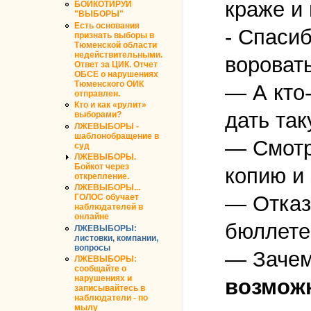
краже и
БОЙКОТИРУЙ
"ВЫБОРЫ"
Есть основания
- Спаси
признать выборы в
Тюменской области
недействительными.
вороват
Ответ за ЦИК. Отчет
ОБСЕ о нарушениях
Тюменского ОИК
— А кто-
отправлен.
Кто и как «рулит»
дать та
выборами?
ЛЖЕВЫБОРЫ -
шаблонобращение в
— Смотр
суд
ЛЖЕВЫБОРЫ.
Бойкот через
копию и
открепление.
ЛЖЕВЫБОРЫ...
— Отказ
ГОЛОС обучает
наблюдателей в
онлайне
бюллете
ЛЖЕВЫБОРЫ:
листовки, компании,
вопросы
— Зачем
ЛЖЕВЫБОРЫ:
сообщайте о
нарушениях и
возможн
записывайтесь в
наблюдатели - по
мылу