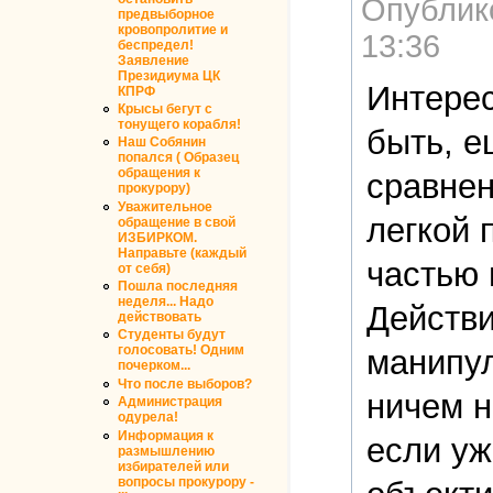
Опублик
предвыборное
кровопролитие и
13:36
беспредел!
Заявление
Президиума ЦК
Интерес
КПРФ
Крысы бегут с
тонущего корабля!
быть, е
Наш Собянин
попался ( Образец
обращения к
сравне
прокурору)
Уважительное
легкой
обращение в свой
ИЗБИРКОМ.
Направьте (каждый
частью 
от себя)
Пошла последняя
неделя... Надо
Действ
действовать
Студенты будут
голосовать! Одним
манипул
почерком...
Что после выборов?
ничем н
Администрация
одурела!
Информация к
если уж
размышлению
избирателей или
вопросы прокурору -