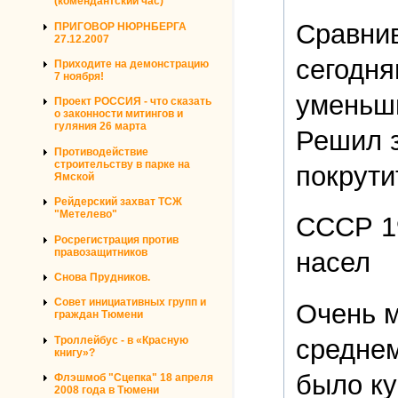
(комендантский час)
Сравнив
ПРИГОВОР НЮРНБЕРГА
27.12.2007
сегодня
Приходите на демонстрацию
7 ноября!
уменьш
Проект РОССИЯ - что сказать
о законности митингов и
гуляния 26 марта
Решил з
Противодействие
строительству в парке на
покрути
Ямской
Рейдерский захват ТСЖ
"Метелево"
СССР 1
Росрегистрация против
правозащитников
насел
Снова Прудников.
Совет инициативных групп и
Очень м
граждан Тюмени
Троллейбус - в «Красную
среднем
книгу»?
было ку
Флэшмоб "Сцепка" 18 апреля
2008 года в Тюмени