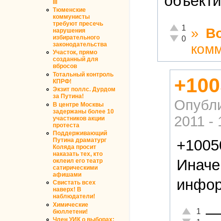
объекти
III
Тюменские
коммунисты
требуют пресечь
Отлично!
1
»
В
нарушения
Неадекватно!
избирательного
0
законодательства
ком
Участок, прямо
созданный для
вбросов
Тотальный контроль
+100
КПРФ!
Экзит поллс. Дурдом
за Путина!
Опубл
В центре Москвы
задержаны более 10
2011 - 
участников акции
протеста
Поддерживающий
+1005
Путина драматург
Коляда просит
наказать тех, кто
Иначе
оклеил его театр
сатирическими
афишами
инфор
Свистать всех
наверх! В
наблюдатели!
Химические
—
Отлично!
1
бюллетени!
Член УИК о выборах:
Неадекватн