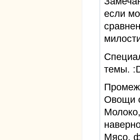
Замечан
если мо
сравнен
милости
Специал
темы. :
Промеж
Овощи с
Молоко,
наверно
Мясо, ф