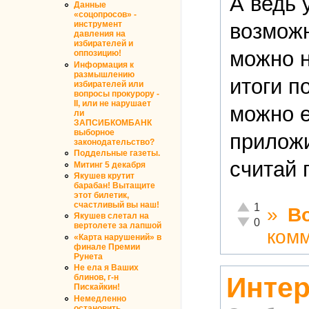
А ведь 
Данные
«соцопросов» -
возможн
инструмент
давления на
избирателей и
можно н
оппозицию!
Информация к
размышлению
итоги п
избирателей или
вопросы прокурору -
II, или не нарушает
можно е
ли
ЗАПСИБКОМБАНК
выборное
приложи
законодательство?
Поддельные газеты.
считай 
Митинг 5 декабря
Якушев крутит
барабан! Вытащите
этот билетик,
Отлично!
счастливый вы наш!
1
»
В
Якушев слетал на
Неадекватно!
0
вертолете за лапшой
ком
«Карта нарушений» в
финале Премии
Рунета
Не ела я Ваших
Интер
блинов, г-н
Пискайкин!
Немедленно
остановить