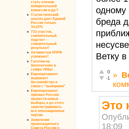
стать членом
избирательной
одному 
комиссии и др.?
Статистический
бреда д
анализ дает Единой
России только
34,43%
приближ
733 участок,
сомнительный
подсчет -
несусве
сомнительный
результат!
Активистам КПРФ
Ветку в
угрожают!
Галочки на
бюллютенях в
сейфе УИКа!
Отлично!
0
»
В
Европарламент
Неадекватно!
-1
выражает
ком
беспокойство в
связи с "выборами"
Европарламент
призвал Россию
провести новые
Это 
выборы, а до этого
зарегистрировать
все оппозиционные
Опубл
партии
Заявление
правозащитного
18:09
Совета России о