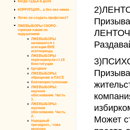
Когда судья в доле
2)ЛЕНТ
КОРРУПЦИЯ... а без нее никак
Легко ли создать профсоюз?
Призыв
ЛЖЕВЫБОРЫ СКОРО -
горячая линия по
ЛЕНТОЧ
нарушениям
ЛЖЕВЫБОРЫ
Раздава
начинаются с
агитации ВНЕ
агитпериода
ЛЖЕВЫБОРЫ
3)ПСИХ
перечеркнули ст.19
Конституции
Цугцванг
Призыва
ЛЖЕВЫБОРЫ:
обращение в ПАСЕ
жительст
Клятвопреступление
ЛЖЕВЫБОРЫ:
научное
компани
обоснование. Часть
1.
ЛЖЕВЫБОРЫ:
избирком
научное
обоснование. Часть
2.
Может ст
Народный
президент... тоже
неплохо