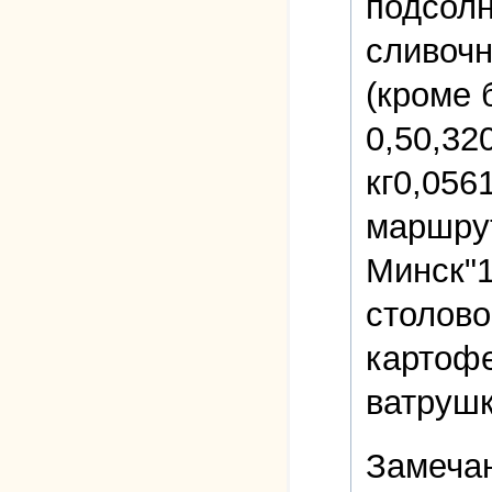
подсолн
сливочн
(кроме 
0,50,32
кг0,056
маршрут
Минск"1
столово
картофе
ватруш
Замечан