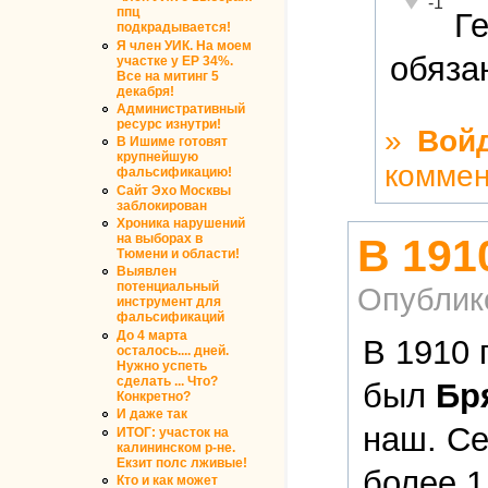
-1
ппц
Г
подкрадывается!
Я член УИК. На моем
обязан
участке у ЕР 34%.
Все на митинг 5
декабря!
Административный
ресурс изнутри!
»
Вой
В Ишиме готовят
крупнейшую
коммен
фальсификацию!
Сайт Эхо Москвы
заблокирован
Хроника нарушений
В 191
на выборах в
Тюмени и области!
Выявлен
потенциальный
Опублик
инструмент для
фальсификаций
До 4 марта
В 1910 
осталось.... дней.
Нужно успеть
сделать ... Что?
был
Бр
Конкретно?
И даже так
наш. Се
ИТОГ: участок на
калининском р-не.
Екзит полс лживые!
более 1
Кто и как может