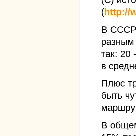
(
http:/
В СССР 
разным 
так: 20
в средн
Плюс тр
быть чу
маршрут
В общем