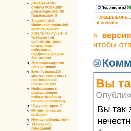
ЛЖЕВЫБОРЫ:
ставим ЛОВУШКИ
для избиркома!!!!!!
Парапампам!!!
‹ ЛЖЕВЫБОРЫ..
Трудоголизм
в онлайне
Ишимской городской
администрации
»
версия
Хотела как лучше: В
Чувашии суд
рассмотрит дело
чтобы от
сотрудницы
избиркома,
подделавшую два
бюллетеня
Комм
Это происходит во
всех регионах
Бунт Гудкова.2,6
млн человек смогут
Вы та
проголосовать
несколько раз
Информация к
Опублик
размышлению
избирателей или
вопросы прокурору.
Чьи ушки торчат?
Вы так 
Митинг по итогам
выборов
нечестн
Нужны наблюдатели
Твой выбор,
гражданин!