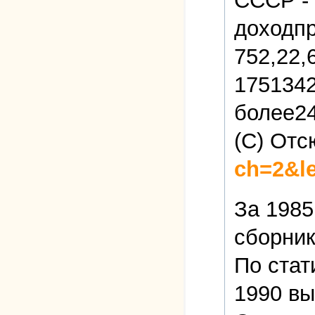
СССР -
доходпр
752,22,
1751342
более24
(C) Отс
ch=2&l
За 1985
сборник
По стат
1990 вы