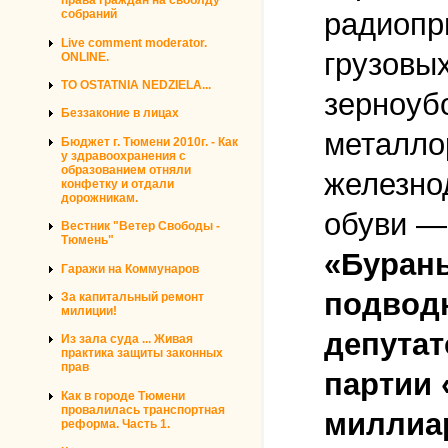
права граждан на своблду
радиопр
собраний
Live comment moderator.
грузовы
ONLINE.
TO OSTATNIA NEDZIELA...
зерноуб
Беззаконие в лицах
металло
Бюджет г. Тюмени 2010г. - Как
у здравоохранения с
образованием отняли
железно
конфетку и отдали
дорожникам.
обуви — 
Вестник "Ветер Свободы -
Тюмень"
«Бураны
Гаражи на Коммунаров
подводн
За капитальный ремонт
милиции!
депутат
Из зала суда ... Живая
практика защиты законных
прав
партии 
Как в городе Тюмени
провалилась транспортная
миллиа
реформа. Часть 1.