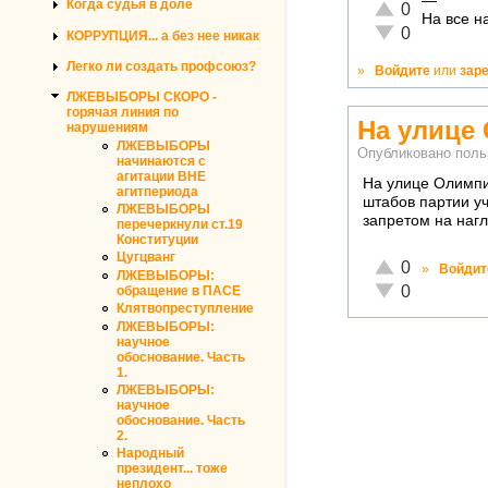
—
Когда судья в доле
Отлично!
0
На все н
Неадекватно!
0
КОРРУПЦИЯ... а без нее никак
Легко ли создать профсоюз?
»
Войдите
или
зар
ЛЖЕВЫБОРЫ СКОРО -
горячая линия по
На улице
нарушениям
ЛЖЕВЫБОРЫ
Опубликовано пол
начинаются с
агитации ВНЕ
На улице Олимпи
агитпериода
штабов партии уч
ЛЖЕВЫБОРЫ
запретом на нагл
перечеркнули ст.19
Конституции
Цугцванг
Отлично!
0
»
Войдит
ЛЖЕВЫБОРЫ:
Неадекватно!
0
обращение в ПАСЕ
Клятвопреступление
ЛЖЕВЫБОРЫ:
научное
обоснование. Часть
1.
ЛЖЕВЫБОРЫ:
научное
обоснование. Часть
2.
Народный
президент... тоже
неплохо