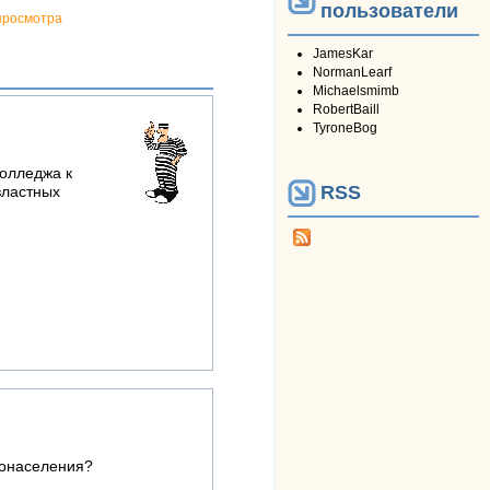
пользователи
просмотра
JamesKar
NormanLearf
Michaelsmimb
RobertBaill
TyroneBog
колледжа к
RSS
властных
донаселения?