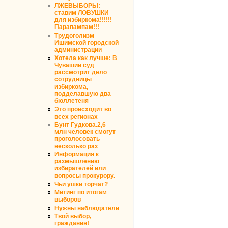
ЛЖЕВЫБОРЫ:
ставим ЛОВУШКИ
для избиркома!!!!!!
Парапампам!!!
Трудоголизм
Ишимской городской
администрации
Хотела как лучше: В
Чувашии суд
рассмотрит дело
сотрудницы
избиркома,
подделавшую два
бюллетеня
Это происходит во
всех регионах
Бунт Гудкова.2,6
млн человек смогут
проголосовать
несколько раз
Информация к
размышлению
избирателей или
вопросы прокурору.
Чьи ушки торчат?
Митинг по итогам
выборов
Нужны наблюдатели
Твой выбор,
гражданин!