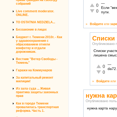
права граждан на своблду
—
собраний
Отлично!
0
Если "ве
Неадекватно!
0
Live comment moderator.
пути.
ONLINE.
TO OSTATNIA NEDZIELA...
»
Войдите
или
зар
Беззаконие в лицах
Списки
Бюджет г. Тюмени 2010г. - Как
у здравоохранения с
Опубликовано 
образованием отняли
конфетку и отдали
Списки участ
дорожникам.
лишена смыс
Вестник "Ветер Свободы -
Тюмень"
—
Отлично!
0
da72.
Гаражи на Коммунаров
Неадекватн
0
За капитальный ремонт
»
Войдите
или
милиции!
Из зала суда ... Живая
практика защиты законных
нужна кар
прав
Опубликовано пол
Как в городе Тюмени
провалилась транспортная
нужна карта нару
реформа. Часть 1.