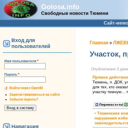
Golosa.info
Свободные новости Тюмени
Дополнительное меню
Сайт-мем
Вход для
Вы здесь
Главная
»
ЛЖЕВЫ
пользователей
Участок, 
Имя пользователя
*
Опубликовано
3 дека
Пароль
*
Прямое действи
Тюмень, п. ДОК, у
для тех, кто оказ
Войти через OpenID
участку темную...
Зарегистрироваться на сайте
Забыли пароль?
‹ Тюменские ко
нарушения изби
законодательст
Навигация