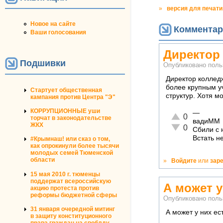
»
версия для печати
Новое на сайте
Комментар
Ваши голосования
Директор
Подшивки
Опубликовано пол
Директор колледж
более крупным у
Стартует общественная
структур. Хотя м
кампания против Центра "Э"
КОРРУПЦИОННЫЕ уши
—
Отлично!
0
торчат в законодательстве
вадиММ
ЖКХ
Неадекватно!
0
Сбили с 
Встать н
#Крымнаш! или сказ о том,
как опрокинули более тысячи
молодых семей Тюменской
области
»
Войдите
или
зар
15 мая 2010 г. тюменцы
поддержат всероссийскую
А может у
акцию протеста против
реформы бюджетной сферы
Опубликовано пол
31 января очередной митинг
А может у них ес
в защиту конституционного