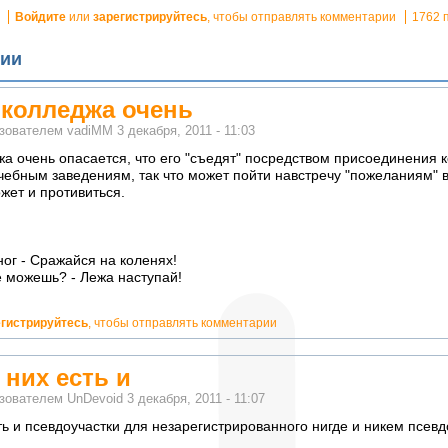
Войдите
или
зарегистрируйтесь
, чтобы отправлять комментарии
1762 
ии
 колледжа очень
ьзователем
vadiMM
3 декабря, 2011 - 11:03
а очень опасается, что его "съедят" посредством присоединения 
чебным заведениям, так что может пойти навстречу "пожеланиям" 
ожет и противиться.
ног - Сражайся на коленях!
е можешь? - Лежа наступай!
егистрируйтесь
, чтобы отправлять комментарии
 них есть и
ьзователем
UnDevoid
3 декабря, 2011 - 11:07
ть и псевдоучастки для незарегистрированного нигде и никем псев