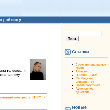
о рейтингу
Форма поиска
Поиск
Ссылки
Совет инициативных
групп
ункт голосования
А-песни
зовать этому
"Голоса" в ЖЖ
Свободный
университет
Права работника
Автономное
Действие
альный контроль КПРФ! ›
Новые