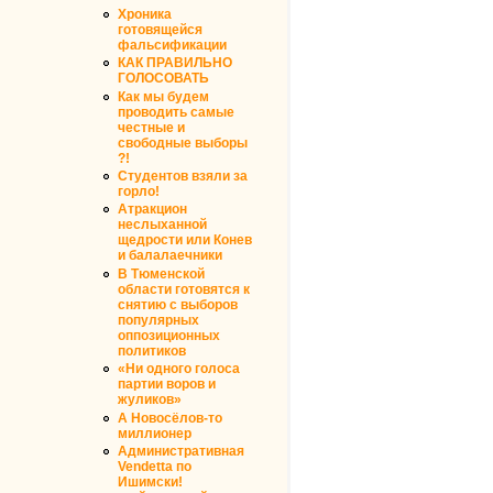
Хроника
готовящейся
фальсификации
КАК ПРАВИЛЬНО
ГОЛОСОВАТЬ
Как мы будем
проводить самые
честные и
свободные выборы
?!
Студентов взяли за
горло!
Атракцион
неслыханной
щедрости или Конев
и балалаечники
В Тюменской
области готовятся к
снятию с выборов
популярных
оппозиционных
политиков
«Ни одного голоса
партии воров и
жуликов»
А Новосёлов-то
миллионер
Административная
Vendetta по
Ишимски!