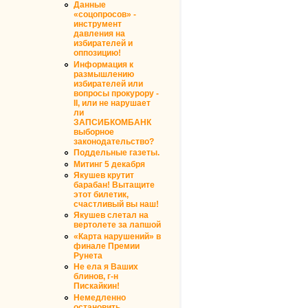
Данные
«соцопросов» -
инструмент
давления на
избирателей и
оппозицию!
Информация к
размышлению
избирателей или
вопросы прокурору -
II, или не нарушает
ли
ЗАПСИБКОМБАНК
выборное
законодательство?
Поддельные газеты.
Митинг 5 декабря
Якушев крутит
барабан! Вытащите
этот билетик,
счастливый вы наш!
Якушев слетал на
вертолете за лапшой
«Карта нарушений» в
финале Премии
Рунета
Не ела я Ваших
блинов, г-н
Пискайкин!
Немедленно
остановить