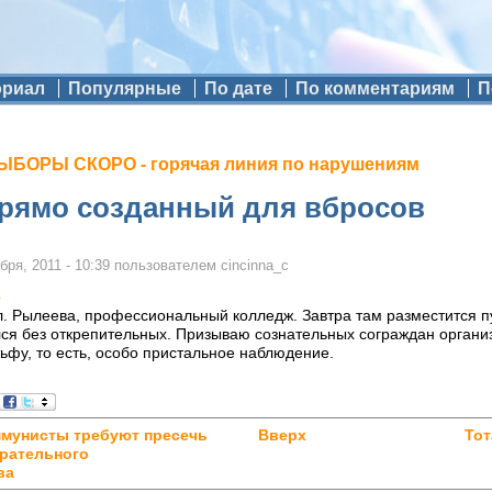
ориал
Популярные
По дате
По комментариям
П
БОРЫ СКОРО - горячая линия по нарушениям
прямо созданный для вбросов
бря, 2011 - 10:39
пользователем
cincinna_c
е
л. Рылеева, профессиональный колледж. Завтра там разместится п
ался без открепительных. Призываю сознательных сограждан органи
 тьфу, то есть, особо пристальное наблюдение.
ммунисты требуют пресечь
Вверх
Тот
рательного
ва