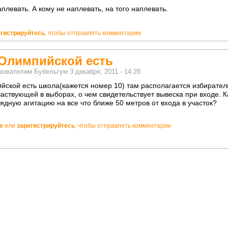
аплевать. А кому не наплевать, на того наплевать.
егистрируйтесь
, чтобы отправлять комментарии
 Олимпийской есть
ьзователем
Бубельгум
3 декабря, 2011 - 14:28
йской есть школа(кажется номер 10) там располагается избиратель
аствующей в выборах, о чем свидетельствует вывеска при входе. Ка
ядную агитацию на все что ближе 50 метров от входа в участок?
е
или
зарегистрируйтесь
, чтобы отправлять комментарии