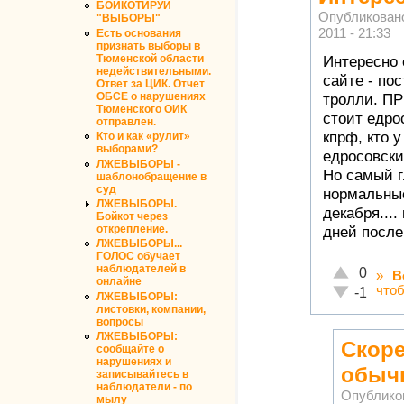
БОЙКОТИРУЙ
Опубликован
"ВЫБОРЫ"
2011 - 21:33
Есть основания
признать выборы в
Тюменской области
Интересно 
недействительными.
сайте - по
Ответ за ЦИК. Отчет
ОБСЕ о нарушениях
тролли. ПР
Тюменского ОИК
стоит едро
отправлен.
кпрф, кто у
Кто и как «рулит»
выборами?
едросовски
ЛЖЕВЫБОРЫ -
Но самый г
шаблонобращение в
суд
нормальные
ЛЖЕВЫБОРЫ.
декабря....
Бойкот через
открепление.
дней после
ЛЖЕВЫБОРЫ...
ГОЛОС обучает
наблюдателей в
Отлично!
0
»
В
онлайне
что
Неадекватн
-1
ЛЖЕВЫБОРЫ:
листовки, компании,
вопросы
ЛЖЕВЫБОРЫ:
Скоре
сообщайте о
нарушениях и
обычн
записывайтесь в
наблюдатели - по
Опублико
мылу