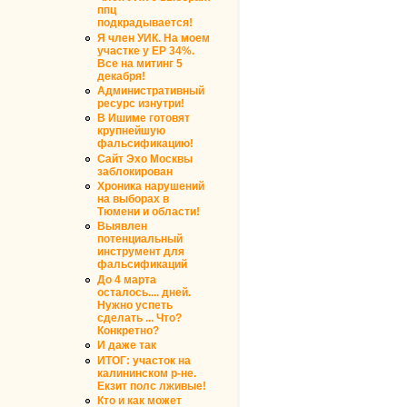
ппц
подкрадывается!
Я член УИК. На моем
участке у ЕР 34%.
Все на митинг 5
декабря!
Административный
ресурс изнутри!
В Ишиме готовят
крупнейшую
фальсификацию!
Сайт Эхо Москвы
заблокирован
Хроника нарушений
на выборах в
Тюмени и области!
Выявлен
потенциальный
инструмент для
фальсификаций
До 4 марта
осталось.... дней.
Нужно успеть
сделать ... Что?
Конкретно?
И даже так
ИТОГ: участок на
калининском р-не.
Екзит полс лживые!
Кто и как может