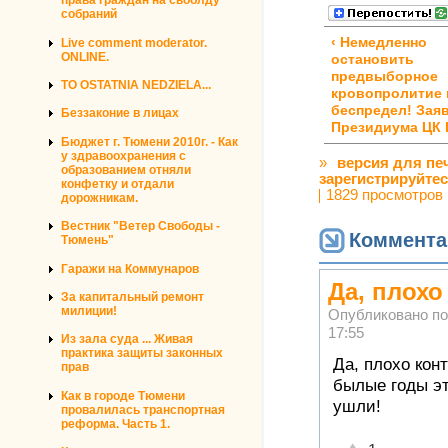
права граждан на своблду
собраний
‹ Немедленно
Live comment moderator.
ONLINE.
остановить
предвыборное
TO OSTATNIA NEDZIELA...
кровопролитие 
беспредел! Зая
Беззаконие в лицах
Президиума ЦК
Бюджет г. Тюмени 2010г. - Как
у здравоохранения с
»
версия для пе
образованием отняли
зарегистрируйте
конфетку и отдали
1829 просмотров
дорожникам.
Вестник "Ветер Свободы -
Коммента
Тюмень"
Гаражи на Коммунаров
Да, плохо
За капитальный ремонт
милиции!
Опубликовано п
17:55
Из зала суда ... Живая
практика защиты законных
Да, плохо кон
прав
былые годы эт
Как в городе Тюмени
ушли!
провалилась транспортная
реформа. Часть 1.
Отлично!