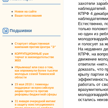
захотели зараб
наблюдателей. 
Новое на сайте
КПРФ 4 декабря
Ваши голосования
наблюдателями
Естественно, 
только положит
Подшивки
но один из реб
молодогвардейц
и голосует за 
Стартует общественная
кампания против Центра "Э"
На недавних д
КПРФ, на вопро
КОРРУПЦИОННЫЕ уши
торчат в законодательстве
движение моло
ЖКХ
ответили «нет
#Крымнаш! или сказ о том,
доказать, что 
как опрокинули более тысячи
крылу партии о
молодых семей Тюменской
области
эффективность 
работать от св
15 мая 2010 г. тюменцы
поддержат всероссийскую
вразумительног
акцию протеста против
молодогвардей
реформы бюджетной сферы
остались неизв
31 января очередной митинг
в защиту конституционного