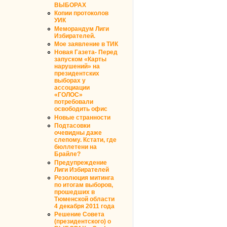
ВЫБОРАХ
Копии протоколов
УИК
Меморандум Лиги
Избирателей.
Мое заявление в ТИК
Новая Газета- Перед
запуском «Карты
нарушений» на
президентских
выборах у
ассоциации
«ГОЛОС»
потребовали
освободить офис
Новые странности
Подтасовки
очевидны даже
слепому. Кстати, где
бюллетени на
Брайле?
Предупреждение
Лиги Избирателей
Резолюция митинга
по итогам выборов,
прошедших в
Тюменской области
4 декабря 2011 года
Решение Совета
(президентского) о