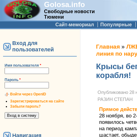
Golosa.info
Свободные новости
Тюмени
Дополнительное меню
Сайт-мемориал
Популярные
Вход для
Вы здесь
Главная
»
ЛЖ
пользователей
линия по нар
Крысы бег
Имя пользователя
*
корабля!
Пароль
*
Опубликовано
28 
Войти через OpenID
РАЗИН СТЕПАН
Зарегистрироваться на сайте
Забыли пароль?
Прямое дейст
28 ноября, во 
появилось чет
на период камп
шастает, обыде
Навигация