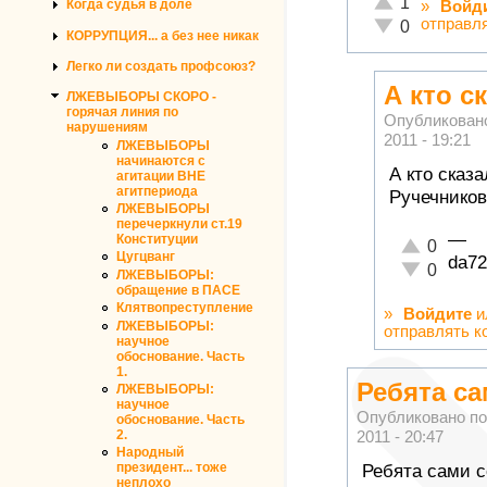
1
Когда судья в доле
»
Войд
отправл
Неадекватно!
0
КОРРУПЦИЯ... а без нее никак
Легко ли создать профсоюз?
А кто с
ЛЖЕВЫБОРЫ СКОРО -
горячая линия по
Опубликован
нарушениям
2011 - 19:21
ЛЖЕВЫБОРЫ
начинаются с
А кто сказ
агитации ВНЕ
агитпериода
Ручечникова
ЛЖЕВЫБОРЫ
перечеркнули ст.19
—
Конституции
Отлично!
0
Цугцванг
da72
Неадекватн
0
ЛЖЕВЫБОРЫ:
обращение в ПАСЕ
Клятвопреступление
»
Войдите
и
ЛЖЕВЫБОРЫ:
отправлять к
научное
обоснование. Часть
1.
Ребята са
ЛЖЕВЫБОРЫ:
научное
Опубликовано п
обоснование. Часть
2.
2011 - 20:47
Народный
президент... тоже
Ребята сами с
неплохо