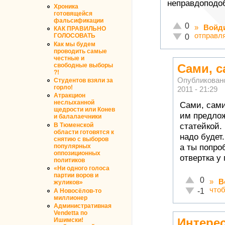
неправдоподо
Хроника
готовящейся
фальсификации
Отлично!
0
»
Войд
КАК ПРАВИЛЬНО
отправл
Неадекватно!
ГОЛОСОВАТЬ
0
Как мы будем
проводить самые
честные и
свободные выборы
Сами, с
?!
Опубликован
Студентов взяли за
горло!
2011 - 21:29
Атракцион
неслыханной
Сами, сами
щедрости или Конев
им предлож
и балалаечники
статейкой.
В Тюменской
области готовятся к
надо будет
снятию с выборов
а ты попро
популярных
оппозиционных
отвертка у
политиков
«Ни одного голоса
партии воров и
Отлично!
0
»
В
жуликов»
что
Неадекватн
-1
А Новосёлов-то
миллионер
Административная
Vendetta по
Интере
Ишимски!