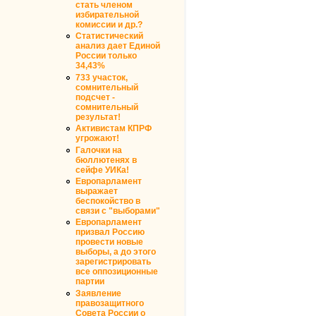
стать членом
избирательной
комиссии и др.?
Статистический
анализ дает Единой
России только
34,43%
733 участок,
сомнительный
подсчет -
сомнительный
результат!
Активистам КПРФ
угрожают!
Галочки на
бюллютенях в
сейфе УИКа!
Европарламент
выражает
беспокойство в
связи с "выборами"
Европарламент
призвал Россию
провести новые
выборы, а до этого
зарегистрировать
все оппозиционные
партии
Заявление
правозащитного
Совета России о