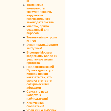
III
Тюменские
коммунисты
требуют пресечь
нарушения
избирательного
законодательства
Участок, прямо
созданный для
вбросов
Тотальный контроль
КПРФ!
Экзит поллс. Дурдом
за Путина!
В центре Москвы
задержаны более 10
участников акции
протеста
Поддерживающий
Путина драматург
Коляда просит
наказать тех, кто
оклеил его театр
сатирическими
афишами
Свистать всех
наверх! В
наблюдатели!
Химические
бюллетени!
Член УИК о выборах: