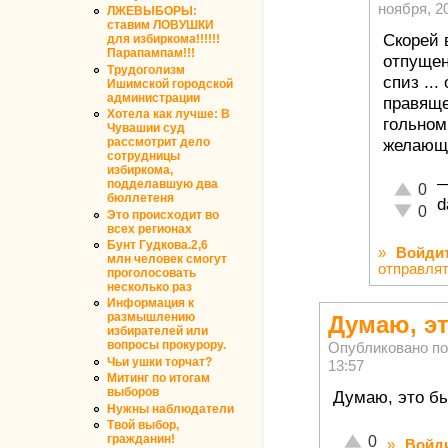
ноября, 20
ЛЖЕВЫБОРЫ:
ставим ЛОВУШКИ
Скорей 
для избиркома!!!!!!
Парапампам!!!
отпущен
Трудоголизм
спиз ..
Ишимской городской
администрации
правяще
Хотела как лучше: В
гольном
Чувашии суд
рассмотрит дело
желающи
сотрудницы
избиркома,
подделавшую два
Отлично
0
бюллетеня
d
Неадекв
0
Это происходит во
всех регионах
Бунт Гудкова.2,6
»
Войди
млн человек смогут
отправля
проголосовать
несколько раз
Информация к
размышлению
Думаю, э
избирателей или
вопросы прокурору.
Опубликовано п
Чьи ушки торчат?
13:57
Митинг по итогам
выборов
Думаю, это бы
Нужны наблюдатели
Твой выбор,
Отлично!
гражданин!
0
»
Войд