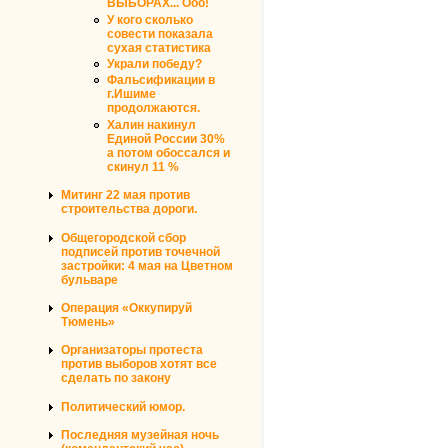
ВЫБОРАХ... Ооо!
У кого сколько
совести показала
сухая статистика
Украли победу?
Фальсификации в
г.Ишиме
продолжаются.
Халин накинул
Единой России 30%
а потом обоссался и
скинул 11 %
Митинг 22 мая против
строительства дороги.
Общегородской сбор
подписей против точечной
застройки: 4 мая на Цветном
бульваре
Операция «Оккупируй
Тюмень»
Организаторы протеста
против выборов хотят все
сделать по закону
Политический юмор.
Последняя музейная ночь