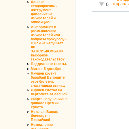
Данные
отправл
Неадекватно!
0
«соцопросов» -
инструмент
давления на
избирателей и
оппозицию!
Информация к
размышлению
избирателей или
вопросы прокурору -
II, или не нарушает
ли
ЗАПСИБКОМБАНК
выборное
законодательство?
Поддельные газеты.
Митинг 5 декабря
Якушев крутит
барабан! Вытащите
этот билетик,
счастливый вы наш!
Якушев слетал на
вертолете за лапшой
«Карта нарушений» в
финале Премии
Рунета
Не ела я Ваших
блинов, г-н
Пискайкин!
Немедленно
остановить