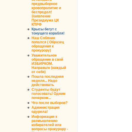
предвыборное
кровопролитие и
беспредел!
Заявление
Президиума ЦК
КПРФ
Крысы бегут с
тонущего корабля!
Наш Собянин
попался ( Образец
обращения к
прокурору)
Уважительное
обращение в свой
ИЗБИРКОМ.
Направьте (каждый
от себя)
Пошла последняя
неделя... Надо
действовать
Студенты будут
голосовать! Одним
почерком...
Что после выборов?
Администрация
одурела!
Информация к
размышлению
избирателей или
вопросы прокурору -