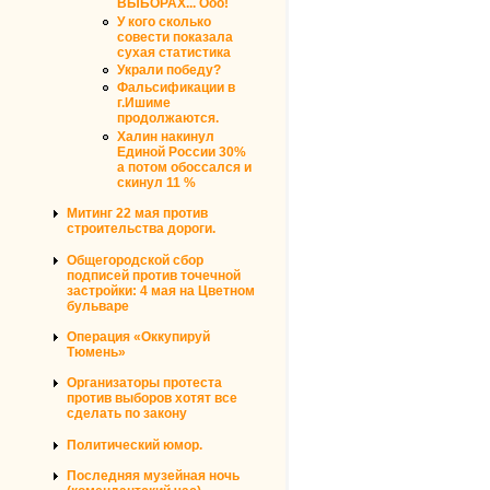
ВЫБОРАХ... Ооо!
У кого сколько
совести показала
сухая статистика
Украли победу?
Фальсификации в
г.Ишиме
продолжаются.
Халин накинул
Единой России 30%
а потом обоссался и
скинул 11 %
Митинг 22 мая против
строительства дороги.
Общегородской сбор
подписей против точечной
застройки: 4 мая на Цветном
бульваре
Операция «Оккупируй
Тюмень»
Организаторы протеста
против выборов хотят все
сделать по закону
Политический юмор.
Последняя музейная ночь