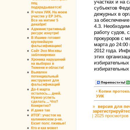
участках и на 
ппц
субъектов Фед
подкрадывается!
Я член УИК. На моем
дежурных в орг
участке у ЕР 34%.
за обеспечение
Все на митинг 5
декабря!
4.3. Необходим
Административный
работу судов, 
ресурс изнутри!
прокуроров с м
В Ишиме готовят
крупнейшую
марта до 24:00
фальсификацию!
2012 года. Инф
Сайт Эхо Москвы
заблокирован
этих организа
Хроника нарушений
избирательных 
на выборах в
Тюмени и области!
избирательных
Выявлен
потенциальный
инструмент для
фальсификаций
До 4 марта
‹ Копии проток
осталось.... дней.
УИК
Нужно успеть
сделать ... Что?
Конкретно?
»
версия для пе
И даже так
зарегистрируйте
ИТОГ: участок на
2025 просмотров
калининском р-не.
Екзит полс лживые!
Кто и как может