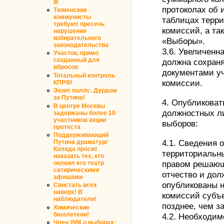
III
протоколах об 
Тюменские
коммунисты
таблицах терр
требуют пресечь
комиссий, а та
нарушения
избирательного
«Выборы».
законодательства
3.6. Увеличенн
Участок, прямо
созданный для
должна сохраня
вбросов
документами у
Тотальный контроль
комиссии.
КПРФ!
Экзит поллс. Дурдом
за Путина!
4. Опубликоват
В центре Москвы
должностных л
задержаны более 10
участников акции
выборов:
протеста
Поддерживающий
4.1. Сведения 
Путина драматург
Коляда просит
территориальн
наказать тех, кто
правом решающ
оклеил его театр
сатирическими
отчество и дол
афишами
опубликованы 
Свистать всех
наверх! В
комиссий субъ
наблюдатели!
позднее, чем з
Химические
бюллетени!
4.2. Необходим
Член УИК о выборах: