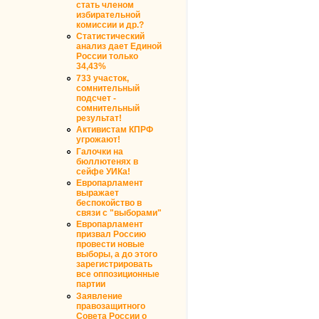
стать членом
избирательной
комиссии и др.?
Статистический
анализ дает Единой
России только
34,43%
733 участок,
сомнительный
подсчет -
сомнительный
результат!
Активистам КПРФ
угрожают!
Галочки на
бюллютенях в
сейфе УИКа!
Европарламент
выражает
беспокойство в
связи с "выборами"
Европарламент
призвал Россию
провести новые
выборы, а до этого
зарегистрировать
все оппозиционные
партии
Заявление
правозащитного
Совета России о