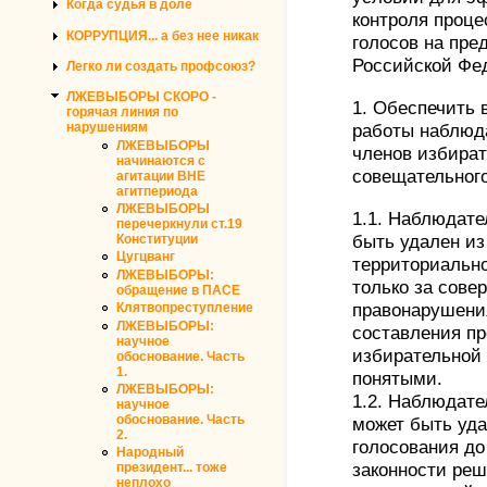
Когда судья в доле
контроля проце
КОРРУПЦИЯ... а без нее никак
голосов на пр
Российской Фе
Легко ли создать профсоюз?
ЛЖЕВЫБОРЫ СКОРО -
1. Обеспечить 
горячая линия по
нарушениям
работы наблюд
ЛЖЕВЫБОРЫ
членов избира
начинаются с
совещательного
агитации ВНЕ
агитпериода
ЛЖЕВЫБОРЫ
1.1. Наблюдат
перечеркнули ст.19
быть удален из
Конституции
Цугцванг
территориальн
ЛЖЕВЫБОРЫ:
только за сове
обращение в ПАСЕ
правонарушения
Клятвопреступление
ЛЖЕВЫБОРЫ:
составления пр
научное
избирательной 
обоснование. Часть
1.
понятыми.
ЛЖЕВЫБОРЫ:
1.2. Наблюдате
научное
обоснование. Часть
может быть уд
2.
голосования до
Народный
законности реш
президент... тоже
неплохо