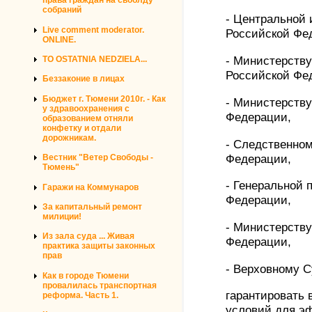
права граждан на своблду
собраний
- Центральной
Live comment moderator.
Российской Фе
ONLINE.
TO OSTATNIA NEDZIELA...
- Министерств
Российской Фе
Беззаконие в лицах
Бюджет г. Тюмени 2010г. - Как
- Министерству
у здравоохранения с
Федерации,
образованием отняли
конфетку и отдали
дорожникам.
- Следственном
Федерации,
Вестник "Ветер Свободы -
Тюмень"
- Генеральной 
Гаражи на Коммунаров
Федерации,
За капитальный ремонт
милиции!
- Министерств
Из зала суда ... Живая
Федерации,
практика защиты законных
прав
- Верховному 
Как в городе Тюмени
провалилась транспортная
гарантировать
реформа. Часть 1.
условий для э