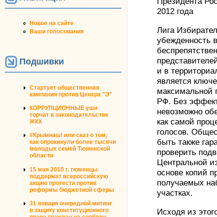
Президента Ро
2012 года
Новое на сайте
Лига Избирате
Ваши голосования
убежденность в
беспрепятствен
представителе
Подшивки
и в территори
является ключ
Стартует общественная
максимальной 
кампания против Центра "Э"
РФ. Без эффек
КОРРУПЦИОННЫЕ уши
невозможно об
торчат в законодательстве
как самой проц
ЖКХ
голосов. Обще
#Крымнаш! или сказ о том,
быть также гар
как опрокинули более тысячи
молодых семей Тюменской
проверить подв
области
Центральной и
15 мая 2010 г. тюменцы
основе копий п
поддержат всероссийскую
получаемых на
акцию протеста против
реформы бюджетной сферы
участках.
31 января очередной митинг
в защиту конституционного
Исходя из этог