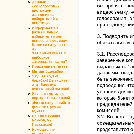
Данные
беспрепятствен
«соцопросов» -
инструмент
видеосъемку, 
давления на
голосования, в
избирателей и
оппозицию!
при подведении
Информация к
размышлению
3. Подводить и
избирателей или
вопросы прокурору -
обязательном 
II, или не нарушает
ли
ЗАПСИБКОМБАНК
3.1. Расследова
выборное
заверенные коп
законодательство?
выданных набл
Поддельные газеты.
Митинг 5 декабря
данными, введ
Якушев крутит
быть закончено
барабан! Вытащите
этот билетик,
подведения ито
счастливый вы наш!
условие должно
Якушев слетал на
которые были 
вертолете за лапшой
«Карта нарушений» в
председателей
финале Премии
комиссий.
Рунета
Не ела я Ваших
3.2. Во всех сл
блинов, г-н
совещательным
Пискайкин!
представителю
Немедленно
остановить