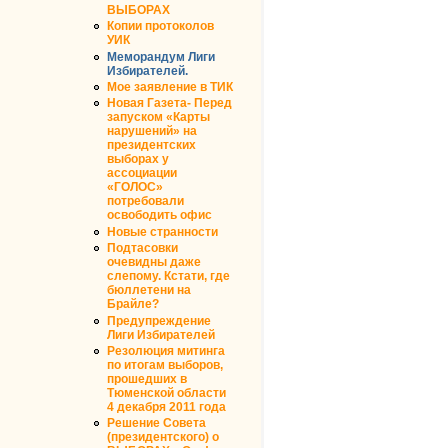
ВЫБОРАХ
Копии протоколов
УИК
Меморандум Лиги
Избирателей.
Мое заявление в ТИК
Новая Газета- Перед
запуском «Карты
нарушений» на
президентских
выборах у
ассоциации
«ГОЛОС»
потребовали
освободить офис
Новые странности
Подтасовки
очевидны даже
слепому. Кстати, где
бюллетени на
Брайле?
Предупреждение
Лиги Избирателей
Резолюция митинга
по итогам выборов,
прошедших в
Тюменской области
4 декабря 2011 года
Решение Совета
(президентского) о