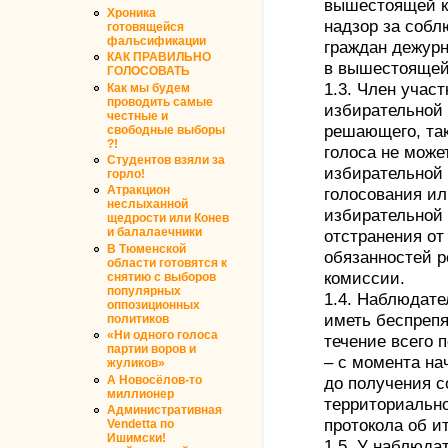
вышестоящей 
Хроника
надзор за соб
готовящейся
фальсификации
граждан дежур
КАК ПРАВИЛЬНО
в вышестоящей
ГОЛОСОВАТЬ
1.3. Член учас
Как мы будем
проводить самые
избирательной 
честные и
решающего, так
свободные выборы
?!
голоса не може
Студентов взяли за
избирательной
горло!
Атракцион
голосования и
неслыханной
избирательной 
щедрости или Конев
и балалаечники
отстранения от
В Тюменской
обязанностей 
области готовятся к
комиссии.
снятию с выборов
популярных
1.4. Наблюдат
оппозиционных
иметь беспрепя
политиков
«Ни одного голоса
течение всего 
партии воров и
– с момента на
жуликов»
А Новосёлов-то
до получения 
миллионер
территориальн
Административная
протокола об и
Vendetta по
Ишимски!
1.5. У наблюда