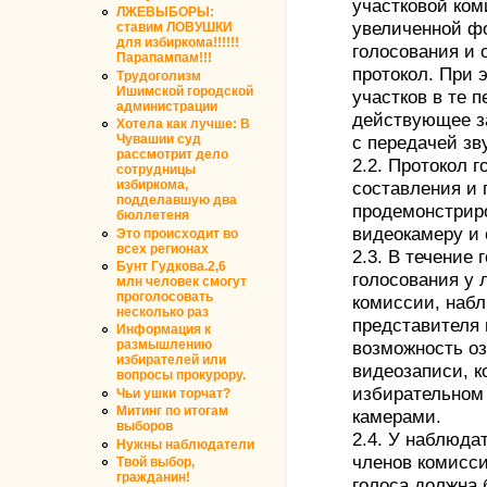
участковой ком
ЛЖЕВЫБОРЫ:
увеличенной фо
ставим ЛОВУШКИ
для избиркома!!!!!!
голосования и 
Парапампам!!!
протокол. При 
Трудоголизм
Ишимской городской
участков в те п
администрации
действующее з
Хотела как лучше: В
Чувашии суд
с передачей зв
рассмотрит дело
2.2. Протокол г
сотрудницы
избиркома,
составления и
подделавшую два
продемонстриро
бюллетеня
видеокамеру и 
Это происходит во
всех регионах
2.3. В течение
Бунт Гудкова.2,6
голосования у 
млн человек смогут
проголосовать
комиссии, наб
несколько раз
представителя
Информация к
размышлению
возможность оз
избирателей или
видеозаписи, к
вопросы прокурору.
избирательном
Чьи ушки торчат?
Митинг по итогам
камерами.
выборов
2.4. У наблюда
Нужны наблюдатели
членов комисси
Твой выбор,
гражданин!
голоса должна