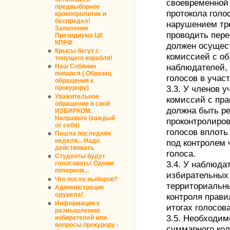
своевременной
предвыборное
протокола голо
кровопролитие и
беспредел!
нарушением тр
Заявление
проводить пере
Президиума ЦК
КПРФ
должен осущес
Крысы бегут с
комиссией с о
тонущего корабля!
наблюдателей,
Наш Собянин
попался ( Образец
голосов в учас
обращения к
3.3. У членов 
прокурору)
Уважительное
комиссий с пра
обращение в свой
должна быть р
ИЗБИРКОМ.
Направьте (каждый
проконтролиров
от себя)
голосов вплоть
Пошла последняя
неделя... Надо
под контролем
действовать
голоса.
Студенты будут
3.4. У наблюда
голосовать! Одним
почерком...
избирательных
Что после выборов?
территориальн
Администрация
одурела!
контроля прави
Информация к
итогах голосов
размышлению
3.5. Необходим
избирателей или
вопросы прокурору -
суммарного кол