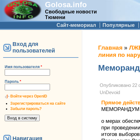
Golosa.info
Свободные новости
Тюмени
Дополнительное меню
Сайт-мемориал
Популярные
Вход для
Вы здесь
Главная
»
ЛЖ
пользователей
линия по нар
Меморанду
Имя пользователя
*
Пароль
*
Опубликовано
22 
UnDevoid
Войти через OpenID
Прямое дейст
Зарегистрироваться на сайте
МЕМОРАНДУМ
Забыли пароль?
о мерах обеспе
при проведении
итогов выборов
Навигация