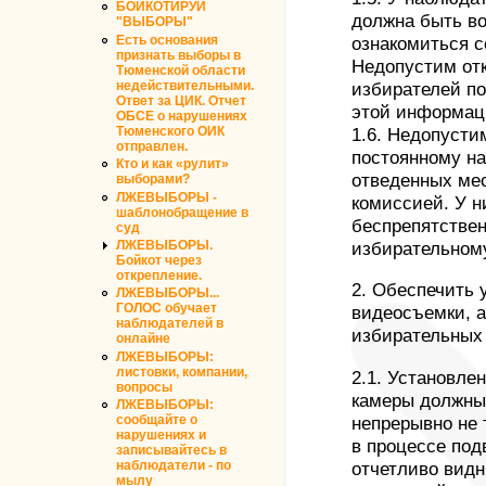
БОЙКОТИРУЙ
должна быть в
"ВЫБОРЫ"
Есть основания
ознакомиться с
признать выборы в
Недопустим отк
Тюменской области
недействительными.
избирателей п
Ответ за ЦИК. Отчет
этой информац
ОБСЕ о нарушениях
Тюменского ОИК
1.6. Недопусти
отправлен.
постоянному н
Кто и как «рулит»
отведенных мес
выборами?
ЛЖЕВЫБОРЫ -
комиссией. У н
шаблонобращение в
беспрепятстве
суд
ЛЖЕВЫБОРЫ.
избирательному
Бойкот через
открепление.
2. Обеспечить 
ЛЖЕВЫБОРЫ...
ГОЛОС обучает
видеосъемки, а
наблюдателей в
избирательных 
онлайне
ЛЖЕВЫБОРЫ:
листовки, компании,
2.1. Установле
вопросы
камеры должны 
ЛЖЕВЫБОРЫ:
сообщайте о
непрерывно не 
нарушениях и
в процессе под
записывайтесь в
наблюдатели - по
отчетливо вид
мылу