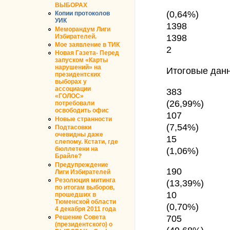
ВЫБОРАХ
(0,64%)
Копии протоколов
УИК
1398
Меморандум Лиги
1398
Избирателей.
Мое заявление в ТИК
2
Новая Газета- Перед
запуском «Карты
нарушений» на
Итоговые дан
президентских
выборах у
ассоциации
383
«ГОЛОС»
(26,99%)
потребовали
освободить офис
107
Новые странности
(7,54%)
Подтасовки
очевидны даже
15
слепому. Кстати, где
(1,06%)
бюллетени на
Брайле?
Предупреждение
190
Лиги Избирателей
Резолюция митинга
(13,39%)
по итогам выборов,
10
прошедших в
Тюменской области
(0,70%)
4 декабря 2011 года
705
Решение Совета
(президентского) о