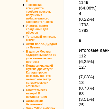
III
1149
Тюменские
(64,08%)
коммунисты
требуют пресечь
4
нарушения
(0,22%)
избирательного
законодательства
1793
Участок, прямо
созданный для
1793
вбросов
Тотальный контроль
9
КПРФ!
Экзит поллс. Дурдом
за Путина!
Итоговые дан
В центре Москвы
задержаны более 10
112
участников акции
(6,25%)
протеста
Поддерживающий
127
Путина драматург
Коляда просит
наказать тех, кто
(7,08%)
оклеил его театр
13
сатирическими
афишами
(0,73%)
Свистать всех
63
наверх! В
наблюдатели!
(3,51%)
Химические
25
бюллетени!
Член УИК о выборах: