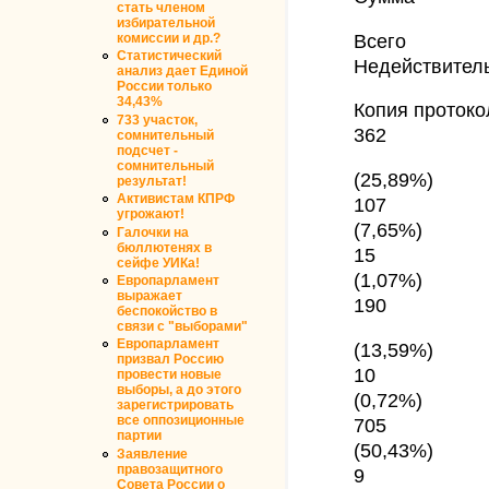
стать членом
избирательной
Всего
комиссии и др.?
Статистический
Недействител
анализ дает Единой
России только
34,43%
Копия протоко
733 участок,
362
сомнительный
подсчет -
сомнительный
(25,89%)
результат!
Активистам КПРФ
107
угрожают!
(7,65%)
Галочки на
бюллютенях в
15
сейфе УИКа!
(1,07%)
Европарламент
выражает
190
беспокойство в
связи с "выборами"
Европарламент
(13,59%)
призвал Россию
10
провести новые
выборы, а до этого
(0,72%)
зарегистрировать
все оппозиционные
705
партии
(50,43%)
Заявление
правозащитного
9
Совета России о