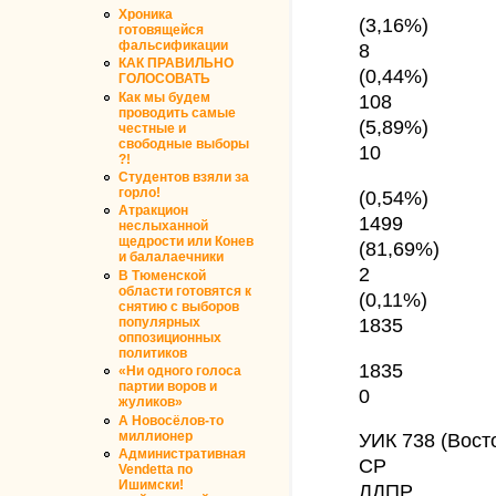
Хроника
(3,16%)
готовящейся
фальсификации
8
КАК ПРАВИЛЬНО
(0,44%)
ГОЛОСОВАТЬ
Как мы будем
108
проводить самые
(5,89%)
честные и
свободные выборы
10
?!
Студентов взяли за
горло!
(0,54%)
Атракцион
1499
неслыханной
щедрости или Конев
(81,69%)
и балалаечники
2
В Тюменской
области готовятся к
(0,11%)
снятию с выборов
1835
популярных
оппозиционных
политиков
1835
«Ни одного голоса
партии воров и
0
жуликов»
А Новосёлов-то
миллионер
УИК 738 (Вост
Административная
СР
Vendetta по
Ишимски!
ЛДПР