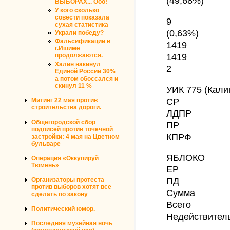
(49,68%)
ВЫБОРАХ... Ооо!
У кого сколько
совести показала
9
сухая статистика
(0,63%)
Украли победу?
Фальсификации в
1419
г.Ишиме
1419
продолжаются.
Халин накинул
2
Единой России 30%
а потом обоссался и
скинул 11 %
УИК 775 (Кали
СР
Митинг 22 мая против
строительства дороги.
ЛДПР
Общегородской сбор
ПР
подписей против точечной
КПРФ
застройки: 4 мая на Цветном
бульваре
ЯБЛОКО
Операция «Оккупируй
Тюмень»
ЕР
ПД
Организаторы протеста
против выборов хотят все
Сумма
сделать по закону
Всего
Политический юмор.
Недействител
Последняя музейная ночь