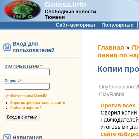
Golosa.info
Свободные новости
Тюмени
Дополнительное меню
Сайт-мемориал
Популярные
Вход для
Вы здесь
Главная
»
Л
пользователей
линия по н
Имя пользователя
*
Копии пр
Пароль
*
Опубликовано
2
ClayRabbit
Войти через OpenID
Зарегистрироваться на сайте
Против всех
Забыли пароль?
Сверил копии 
наблюдателей)
итоговыми да
сайте избирк
Навигация