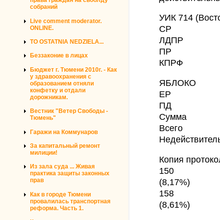
права граждан на своблду
собраний
УИК 714 (Вост
Live comment moderator.
СР
ONLINE.
ЛДПР
TO OSTATNIA NEDZIELA...
ПР
Беззаконие в лицах
КПРФ
Бюджет г. Тюмени 2010г. - Как
у здравоохранения с
ЯБЛОКО
образованием отняли
конфетку и отдали
ЕР
дорожникам.
ПД
Вестник "Ветер Свободы -
Сумма
Тюмень"
Всего
Гаражи на Коммунаров
Недействител
За капитальный ремонт
милиции!
Копия протоко
Из зала суда ... Живая
150
практика защиты законных
(8,17%)
прав
158
Как в городе Тюмени
провалилась транспортная
(8,61%)
реформа. Часть 1.