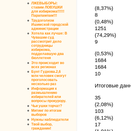
ЛЖЕВЫБОРЫ:
(8,37%)
ставим ЛОВУШКИ
для избиркома!!!!!!
8
Парапампам!!!
(0,48%)
Трудоголизм
Ишимской городской
1251
администрации
Хотела как лучше: В
(74,29%)
Чувашии суд
9
рассмотрит дело
сотрудницы
избиркома,
(0,53%)
подделавшую два
бюллетеня
1684
Это происходит во
1684
всех регионах
Бунт Гудкова.2,6
10
млн человек смогут
проголосовать
несколько раз
Итоговые дан
Информация к
размышлению
35
избирателей или
вопросы прокурору.
(2,08%)
Чьи ушки торчат?
103
Митинг по итогам
выборов
(6,12%)
Нужны наблюдатели
17
Твой выбор,
гражданин!