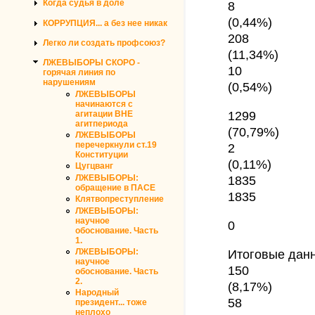
Когда судья в доле
8
(0,44%)
КОРРУПЦИЯ... а без нее никак
208
Легко ли создать профсоюз?
(11,34%)
ЛЖЕВЫБОРЫ СКОРО -
10
горячая линия по
нарушениям
(0,54%)
ЛЖЕВЫБОРЫ
начинаются с
1299
агитации ВНЕ
агитпериода
(70,79%)
ЛЖЕВЫБОРЫ
перечеркнули ст.19
2
Конституции
(0,11%)
Цугцванг
ЛЖЕВЫБОРЫ:
1835
обращение в ПАСЕ
1835
Клятвопреступление
ЛЖЕВЫБОРЫ:
научное
0
обоснование. Часть
1.
Итоговые дан
ЛЖЕВЫБОРЫ:
научное
150
обоснование. Часть
2.
(8,17%)
Народный
58
президент... тоже
неплохо