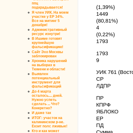
ппц
(1,39%)
подкрадывается!
Я член УИК. На моем
1449
участке у ЕР 34%.
(80,81%)
Все на митинг 5
декабря!
4
Административный
(0,22%)
ресурс изнутри!
В Ишиме готовят
1793
крупнейшую
фальсификацию!
Сайт Эхо Москвы
1793
заблокирован
9
Хроника нарушений
на выборах в
Тюмени и области!
УИК 761 (Вост
Выявлен
СР
потенциальный
инструмент для
ЛДПР
фальсификаций
До 4 марта
осталось.... дней.
ПР
Нужно успеть
КПРФ
сделать ... Что?
Конкретно?
ЯБЛОКО
И даже так
ЕР
ИТОГ: участок на
калининском р-не.
ПД
Екзит полс лживые!
Сумма
Кто и как может