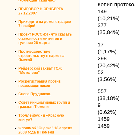
(комендантский час)
Копия протоко
ПРИГОВОР НЮРНБЕРГА
149
27.12.2007
(10,21%)
Приходите на демонстрацию
377
7 ноября!
(25,84%)
Проект РОССИЯ - что сказать
о законности митингов и
гуляния 26 марта
17
(1,17%)
Противодействие
строительству в парке на
298
Ямской
(20,42%)
Рейдерский захват ТСЖ
52
"Метелево"
(3,56%)
Росрегистрация против
правозащитников
557
Снова Прудников.
(38,18%)
Совет инициативных групп и
9
граждан Тюмени
(0,62%)
Троллейбус - в «Красную
1459
книгу»?
1459
Флэшмоб "Сцепка" 18 апреля
2008 года в Тюмени