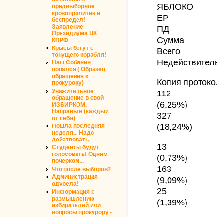
ЯБЛОКО
предвыборное
кровопролитие и
ЕР
беспредел!
Заявление
ПД
Президиума ЦК
Сумма
КПРФ
Крысы бегут с
Всего
тонущего корабля!
Недействител
Наш Собянин
попался ( Образец
обращения к
Копия протоко
прокурору)
Уважительное
112
обращение в свой
(6,25%)
ИЗБИРКОМ.
Направьте (каждый
327
от себя)
(18,24%)
Пошла последняя
неделя... Надо
действовать
13
Студенты будут
голосовать! Одним
(0,73%)
почерком...
163
Что после выборов?
Администрация
(9,09%)
одурела!
25
Информация к
размышлению
(1,39%)
избирателей или
вопросы прокурору -