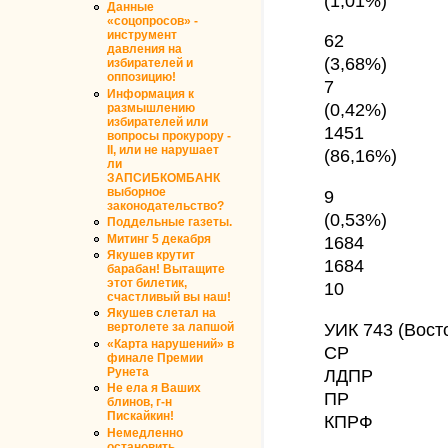
(1,01%)
Данные
«соцопросов» -
инструмент
62
давления на
(3,68%)
избирателей и
оппозицию!
7
Информация к
(0,42%)
размышлению
избирателей или
1451
вопросы прокурору -
II, или не нарушает
(86,16%)
ли
ЗАПСИБКОМБАНК
выборное
9
законодательство?
(0,53%)
Поддельные газеты.
Митинг 5 декабря
1684
Якушев крутит
1684
барабан! Вытащите
этот билетик,
10
счастливый вы наш!
Якушев слетал на
УИК 743 (Вост
вертолете за лапшой
«Карта нарушений» в
СР
финале Премии
ЛДПР
Рунета
Не ела я Ваших
ПР
блинов, г-н
Пискайкин!
КПРФ
Немедленно
остановить