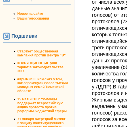
от числа всех 
данные значит
Новое на сайте
голосов) от ит
Ваши голосования
протоколов (7
отличающихся.
которых тольк
Подшивки
отличающийся.
трети протоко
Стартует общественная
отличающихся.
кампания против Центра "Э"
данных проток
КОРРУПЦИОННЫЕ уши
увеличение (о
торчат в законодательстве
ЖКХ
количества го
голосов у про
#Крымнаш! или сказ о том,
как опрокинули более тысячи
у ЛДПР).
В таб
молодых семей Тюменской
области
протоколов и 
Жирным выдел
15 мая 2010 г. тюменцы
поддержат всероссийскую
выделены учас
акцию протеста против
реформы бюджетной сферы
голосов) расх
голосов за все
31 января очередной митинг
в защиту конституционного
действительны