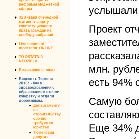
реформы бюджетной
услышали
сферы
31 января очередной
митинг в защиту
Проект от
конституционного
права граждан на
своблду собраний
заместите
Live comment
moderator. ONLINE.
рассказал
TO OSTATNIA
NEDZIELA...
млн. рубле
Беззаконие в лицах
Бюджет г. Тюмени
есть 94% о
2010г. - Как у
здравоохранения с
образованием отняли
конфетку и отдали
Самую бол
дорожникам.
Департаменту
по
составляю
строительству
срочно
требуются
Еще 34% д
юристы!
Тюменский
депутат