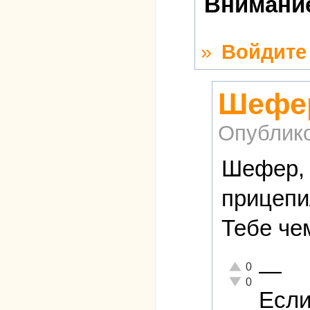
Внимание
»
Войдите
Шефер
Опублик
Шефер, 
прицепи
Тебе че
—
Отлично!
0
Неадекватно!
0
Если