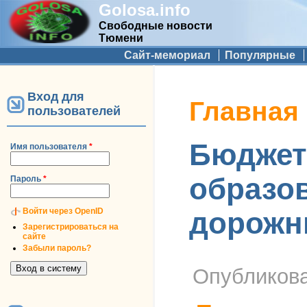
Golosa.info
Свободные новости
Тюмени
Дополнительное меню
Сайт-мемориал
Популярные
Вход для
Вы здесь
Главная
пользователей
Бюджет 
Имя пользователя
*
образов
Пароль
*
Войти через OpenID
дорожн
Зарегистрироваться на
сайте
Забыли пароль?
Опубликов