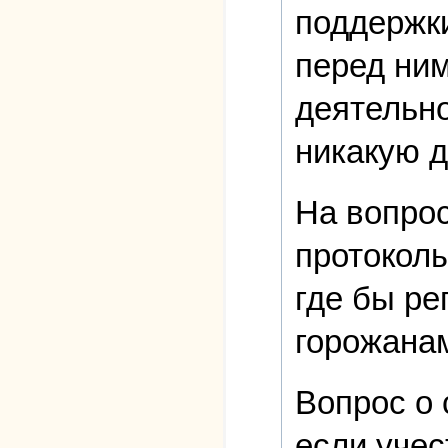
поддержки
перед ним
деятельно
никакую д
На вопрос
протоколы
где бы р
горожана
Вопрос о 
если учес