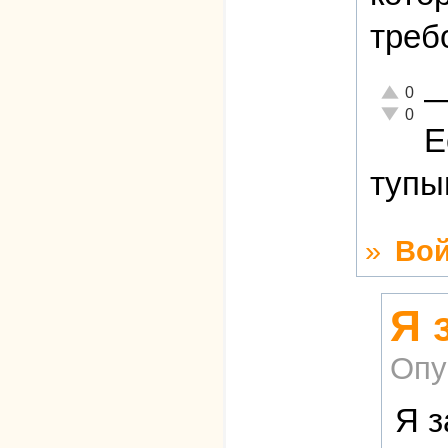
треб
Отлично!
0
Неадекват
0
Е
тупы
»
Вой
Я 
Опу
Я з