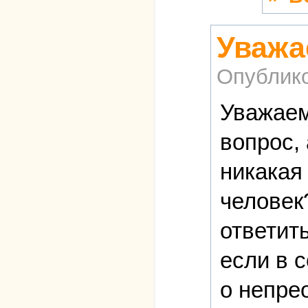
Уважа
Опублик
Уважаем
вопрос, 
никакая
человек
ответит
если в с
о непрео