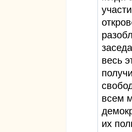
участи
откров
разобл
заседа
весь э
получи
свобод
всем м
демокр
их пол