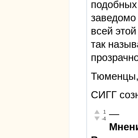
подобных 
заведомо 
всей этой
так назыв
прозрачно
Тюменцы,
СИГГ созн
—
Отлично!
1
Неадекватно!
-4
Мнени