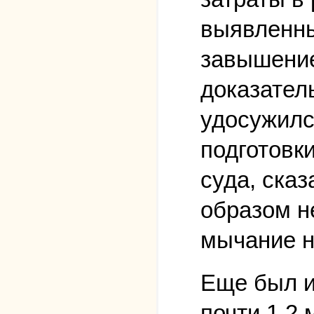
выявленны
завышение
доказател
удосужилс
подготовк
суда, ска
образом не
мычание н
Еще был и
почти 1,2 