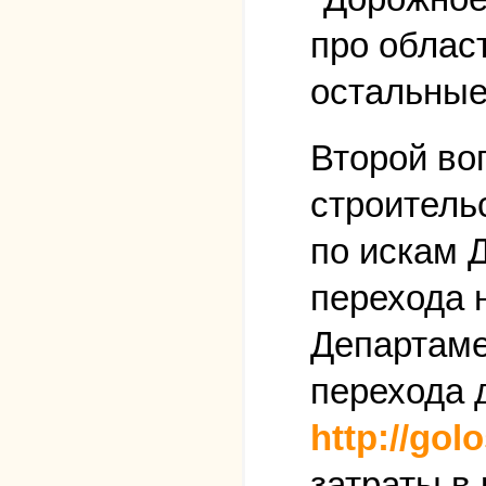
про облас
остальные
Второй во
строитель
по искам 
перехода н
Департаме
перехода 
http://gol
затраты в