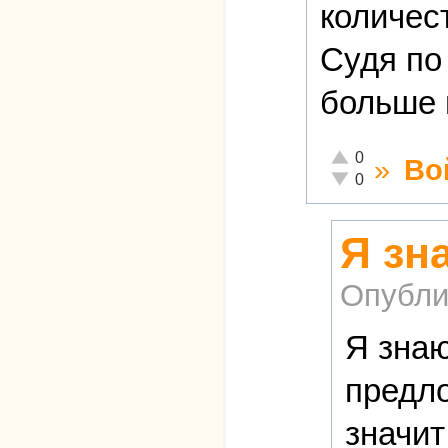
количес
Судя по
больше 
Отлично!
0
»
Во
Неадекватно!
0
Я зн
Опубли
Я знаю
предло
значит