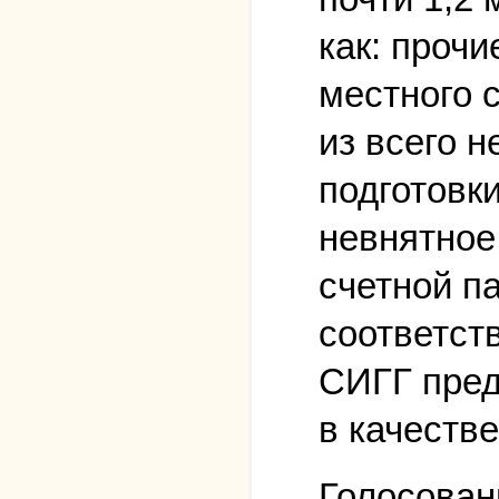
как: проч
местного 
из всего н
подготовк
невнятное
счетной па
соответст
СИГГ пред
в качеств
Голосован