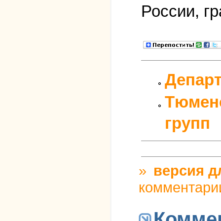
России, г
Департ
Тюменс
групп
»
версия д
комментари
Комме