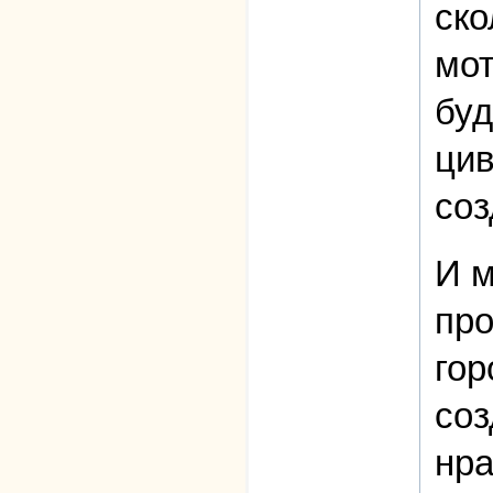
ско
мот
буд
цив
соз
И м
про
гор
соз
нра