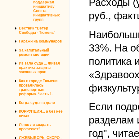
Расходы (
поддержал
инициативу
Совета
руб., фак
инициативных
групп
Вестник "Ветер
Наибольши
Свободы - Тюмень"
Гаражи на Коммунаров
33%. На о
За капитальный
ремонт милиции!
политика 
Из зала суда ... Живая
практика защиты
«Здравоох
законных прав
Как в городе Тюмени
физкульту
провалилась
транспортная
реформа. Часть 1.
Когда судья в доле
Если подр
КОРРУПЦИЯ... а без нее
никак
разделам 
Легко ли создать
профсоюз?
год", чит
ЛЖЕВЫБОРЫ СКОРО -