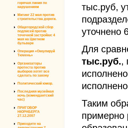
горячая линия по
тыс.руб, у
нарушениям
Митинг 22 мая против
подраздел
строительства дороги.
Общегородской сбор
уточнено 
подписей против
точечной застройки: 4
мая на Цветном
бульваре
Для сравн
Операция «Оккупируй
Тюмень»
тыс.руб.
,
Организаторы
протеста против
исполнено
выборов хотят все
сделать по закону
исполнено
Политический юмор.
Последняя музейная
ночь (комендантский
час)
Таким обр
ПРИГОВОР
НЮРНБЕРГА
примерно 
27.12.2007
Приходите на
образован
демонстрацию 7