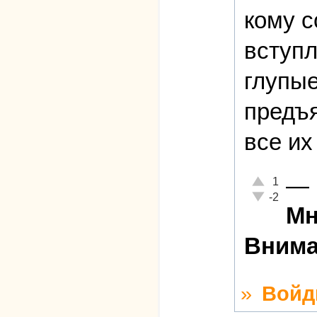
кому с
вступл
глупые
предъя
все их
—
Отлично!
1
Неадекватно!
-2
Мн
Внима
»
Войд