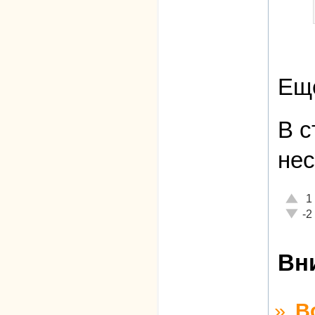
Еще
В с
не
Отлич
1
Неаде
-2
Вн
»
В