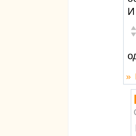
И
От
Не
о
»