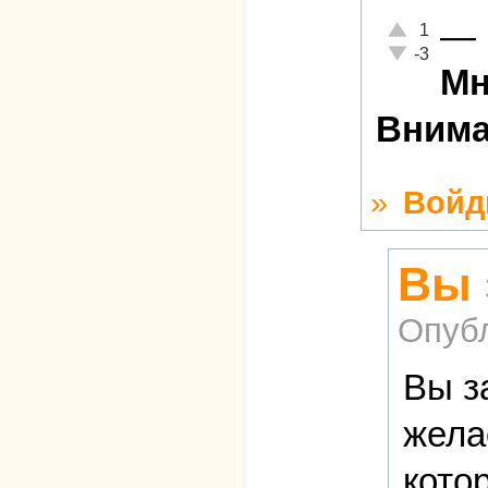
—
Отлично!
1
Неадекватно!
-3
Мн
Внима
»
Войд
Вы 
Опуб
Вы з
жела
кото