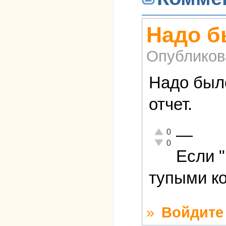
Надо бы
Опубликов
Надо было
отчет.
—
Отлично!
0
Неадекватно!
0
Если 
тупыми ко
»
Войдите