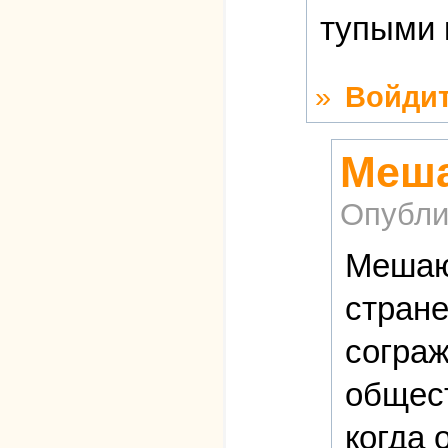
тупыми 
»
Войди
Меша
Опубли
Мешают
стране
сограж
общест
когда 