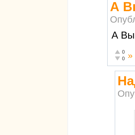
А В
Опуб
А Вы
Отлично!
0
»
Неадекват
0
На
Опу