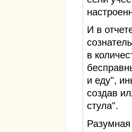
настроенн
И в отчет
сознатель
в количес
бесправны
и еду", и
создав ил
стула".
Разумная 