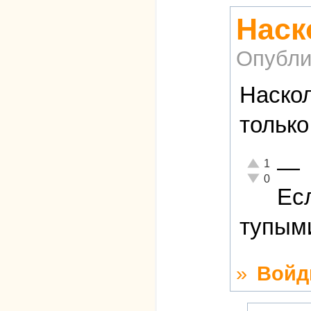
Наск
Опубли
Наскол
только
—
Отлично!
1
Неадекватно!
0
Ес
тупыми
»
Войд