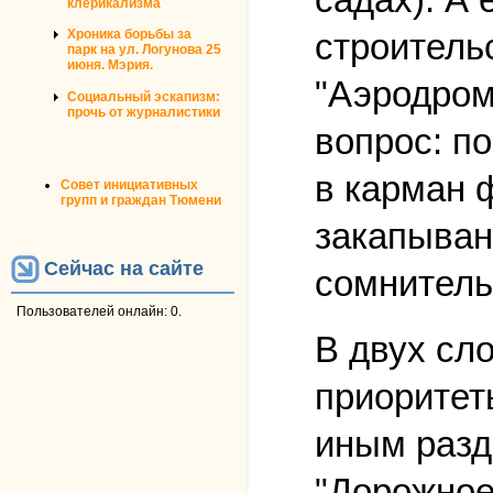
клерикализма
строитель
Хроника борьбы за
парк на ул. Логунова 25
июня. Мэрия.
"Аэродром
Социальный эскапизм:
прочь от журналистики
вопрос: п
в карман 
Совет инициативных
групп и граждан Тюмени
закапыван
Сейчас на сайте
сомнитель
Пользователей онлайн: 0.
В двух сл
приоритет
иным разд
"Дорожное