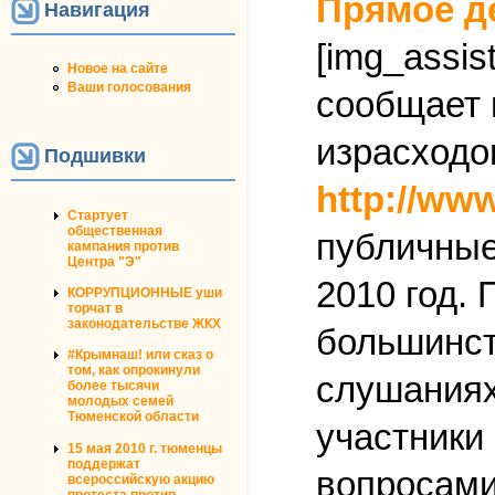
Прямое д
Навигация
[img_assist
Новое на сайте
Ваши голосования
сообщает 
израсходо
Подшивки
http://ww
Стартует
общественная
публичные
кампания против
Центра "Э"
2010 год.
КОРРУПЦИОННЫЕ уши
торчат в
законодательстве ЖКХ
большинст
#Крымнаш! или сказ о
том, как опрокинули
слушаниях
более тысячи
молодых семей
Тюменской области
участники
15 мая 2010 г. тюменцы
поддержат
вопросами 
всероссийскую акцию
протеста против