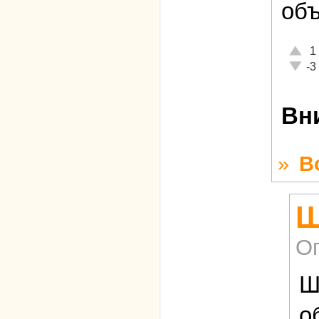
объ
Отлич
1
Неаде
-3
Вн
»
В
Ш
О
Ш
о