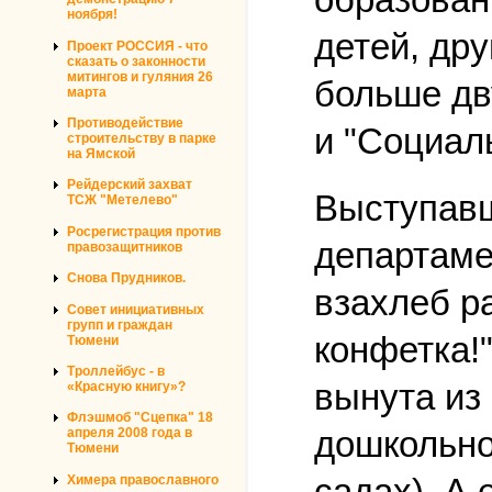
ноября!
детей, др
Проект РОССИЯ - что
сказать о законности
митингов и гуляния 26
больше дв
марта
Противодействие
и "Социал
строительству в парке
на Ямской
Рейдерский захват
Выступавш
ТСЖ "Метелево"
Росрегистрация против
департаме
правозащитников
Снова Прудников.
взахлеб р
Совет инициативных
групп и граждан
конфетка!
Тюмени
Троллейбус - в
вынута из
«Красную книгу»?
Флэшмоб "Сцепка" 18
дошкольног
апреля 2008 года в
Тюмени
садах). А 
Химера православного