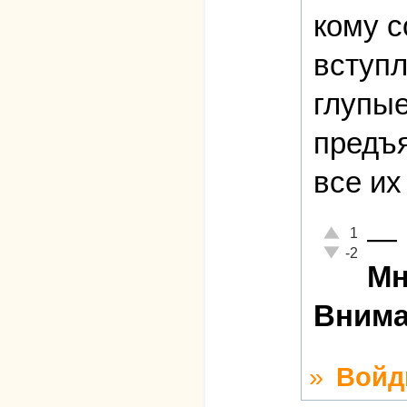
кому с
вступл
глупые
предъя
все их
—
Отлично!
1
Неадекватно!
-2
Мн
Внима
»
Войд