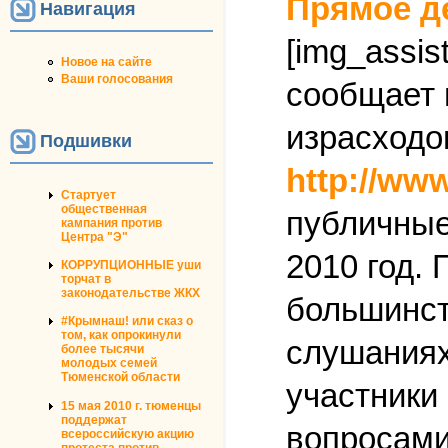
Прямое д
Навигация
[img_assist
Новое на сайте
Ваши голосования
сообщает 
израсходо
Подшивки
http://ww
Стартует
общественная
публичные
кампания против
Центра "Э"
2010 год.
КОРРУПЦИОННЫЕ уши
торчат в
законодательстве ЖКХ
большинст
#Крымнаш! или сказ о
том, как опрокинули
слушаниях
более тысячи
молодых семей
Тюменской области
участники
15 мая 2010 г. тюменцы
поддержат
вопросами 
всероссийскую акцию
протеста против