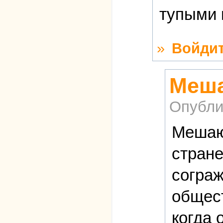
тупыми 
»
Войди
Меша
Опубли
Мешают
стране
сограж
общест
когда 