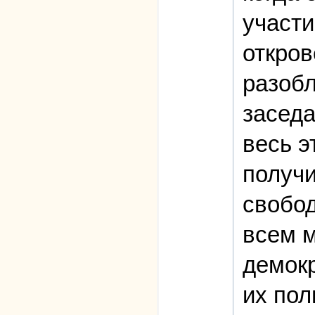
участи
откров
разобл
заседа
весь э
получи
свобод
всем м
демокр
их пол