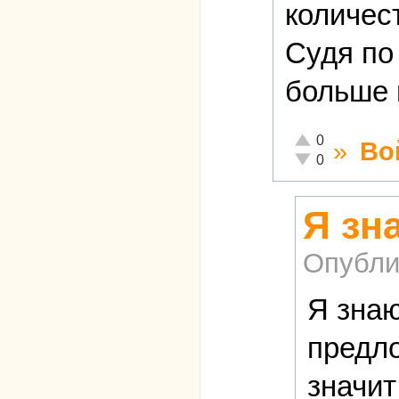
количес
Судя по
больше 
Отлично!
0
»
Во
Неадекватно!
0
Я зн
Опубли
Я знаю
предло
значит