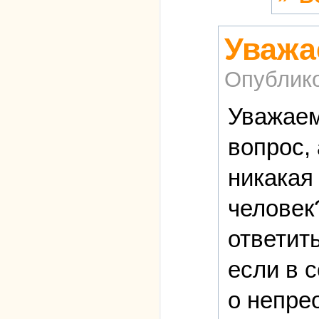
Уважа
Опублик
Уважаем
вопрос, 
никакая
человек
ответит
если в с
о непрео