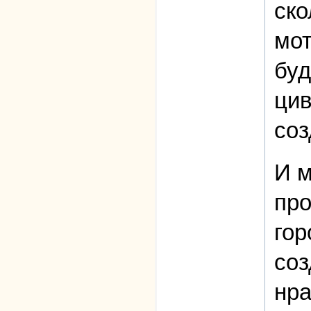
ско
мот
буд
цив
соз
И м
про
гор
соз
нра