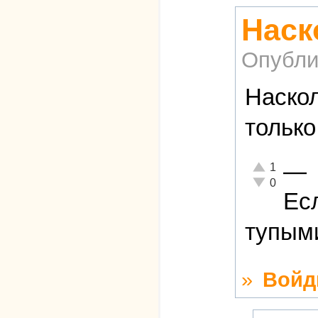
Наск
Опубли
Наскол
только
—
Отлично!
1
Неадекватно!
0
Ес
тупыми
»
Войд