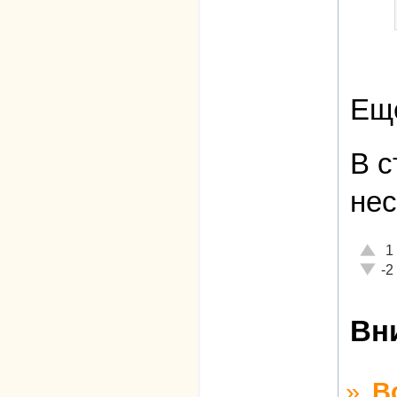
Еще
В с
не
Отлич
1
Неаде
-2
Вн
»
В