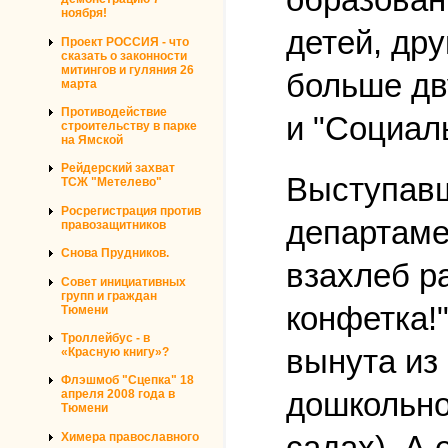
ноября!
детей, др
Проект РОССИЯ - что
сказать о законности
митингов и гуляния 26
больше дв
марта
Противодействие
и "Социал
строительству в парке
на Ямской
Рейдерский захват
Выступавш
ТСЖ "Метелево"
Росрегистрация против
департаме
правозащитников
Снова Прудников.
взахлеб р
Совет инициативных
групп и граждан
конфетка!
Тюмени
Троллейбус - в
вынута из
«Красную книгу»?
Флэшмоб "Сцепка" 18
дошкольног
апреля 2008 года в
Тюмени
садах). А 
Химера православного