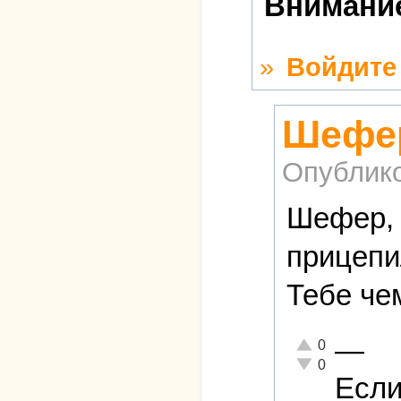
Внимание
»
Войдите
Шефер
Опублик
Шефер, 
прицепи
Тебе че
—
Отлично!
0
Неадекватно!
0
Если