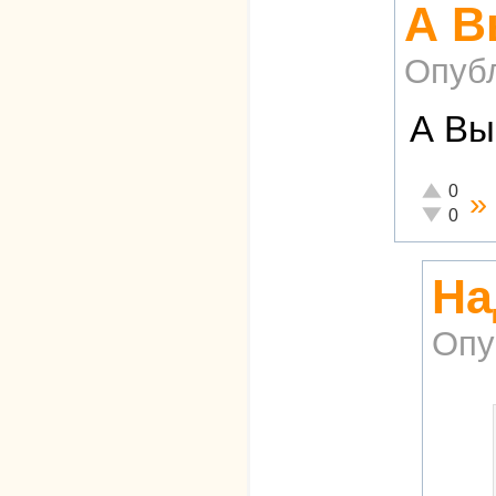
А В
Опуб
А Вы
Отлично!
0
»
Неадекват
0
На
Опу