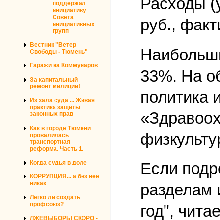
Расходы (
поддержал
инициативу
Совета
руб., фак
инициативных
групп
Вестник "Ветер
Наибольши
Свободы - Тюмень"
Гаражи на Коммунаров
33%. На о
За капитальный
ремонт милиции!
политика 
Из зала суда ... Живая
практика защиты
«Здравоох
законных прав
Как в городе Тюмени
физкульту
провалилась
транспортная
реформа. Часть 1.
Когда судья в доле
Если подр
КОРРУПЦИЯ... а без нее
никак
разделам 
Легко ли создать
профсоюз?
год", чит
ЛЖЕВЫБОРЫ СКОРО -