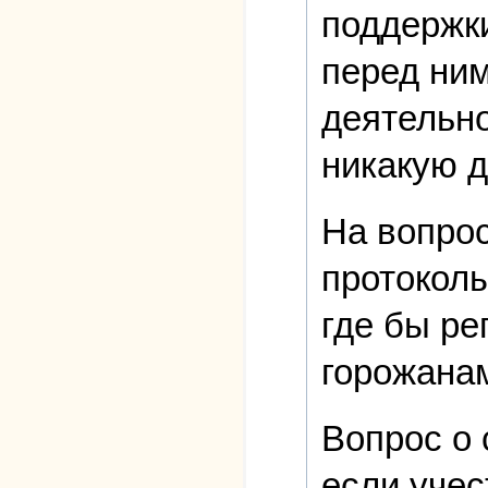
поддержки
перед ним
деятельно
никакую д
На вопрос
протоколы
где бы р
горожана
Вопрос о 
если учес