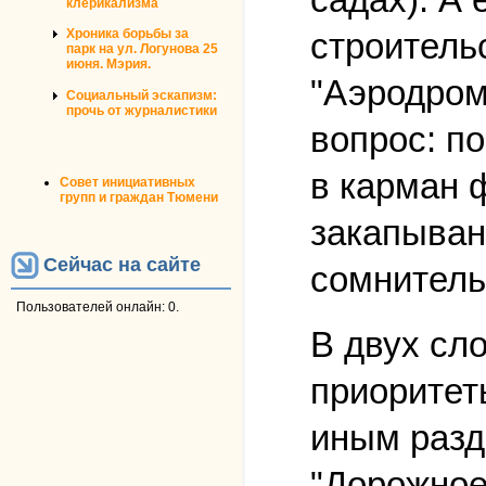
клерикализма
строитель
Хроника борьбы за
парк на ул. Логунова 25
июня. Мэрия.
"Аэродром
Социальный эскапизм:
прочь от журналистики
вопрос: п
в карман 
Совет инициативных
групп и граждан Тюмени
закапыван
Сейчас на сайте
сомнитель
Пользователей онлайн: 0.
В двух сл
приоритет
иным разд
"Дорожное