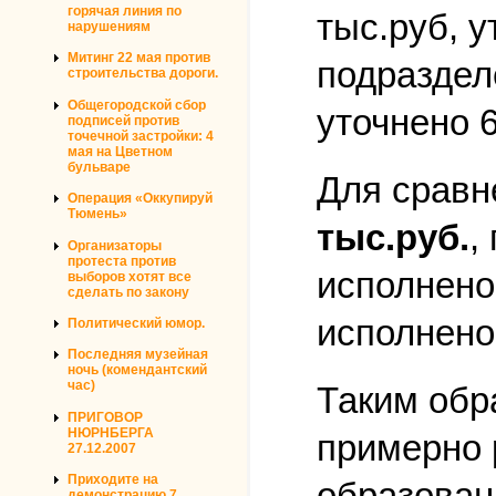
горячая линия по
тыс.руб, у
нарушениям
Митинг 22 мая против
подраздел
строительства дороги.
Общегородской сбор
уточнено 
подписей против
точечной застройки: 4
мая на Цветном
бульваре
Для сравн
Операция «Оккупируй
Тюмень»
тыс.руб.
,
Организаторы
протеста против
исполнено
выборов хотят все
сделать по закону
исполнено
Политический юмор.
Последняя музейная
ночь (комендантский
час)
Таким обр
ПРИГОВОР
НЮРНБЕРГА
примерно 
27.12.2007
Приходите на
образован
демонстрацию 7