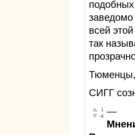
подобных 
заведомо 
всей этой
так назыв
прозрачно
Тюменцы,
СИГГ созн
—
Отлично!
1
Неадекватно!
-4
Мнени