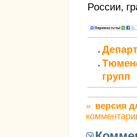
России, г
Департ
Тюменс
групп
»
версия д
комментари
Комме