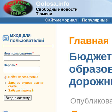
Golosa.info
Свободные новости
Тюмени
Дополнительное меню
Сайт-мемориал
Популярные
Вход для
Вы здесь
Главная
пользователей
Бюджет 
Имя пользователя
*
образов
Пароль
*
Войти через OpenID
дорожн
Зарегистрироваться на
сайте
Забыли пароль?
Опубликов