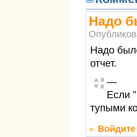
Надо бы
Опубликов
Надо было
отчет.
—
Отлично!
0
Неадекватно!
0
Если 
тупыми ко
»
Войдите