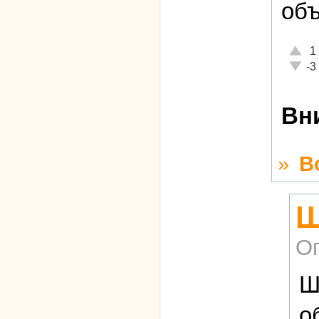
объ
Отлич
1
Неаде
-3
Вн
»
В
Ш
О
Ш
о