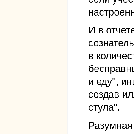
настроенн
И в отчет
сознатель
в количес
бесправны
и еду", и
создав ил
стула".
Разумная 