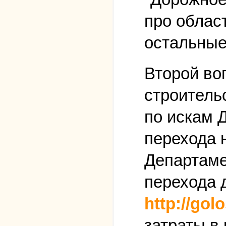
про облас
остальные
Второй во
строитель
по искам 
перехода н
Департаме
перехода 
http://gol
затраты в