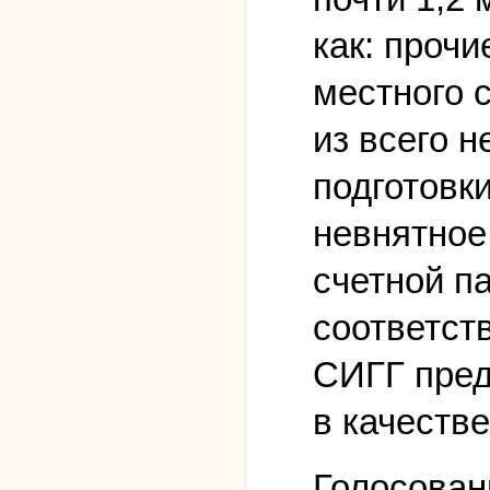
как: проч
местного 
из всего н
подготовк
невнятное
счетной па
соответст
СИГГ пред
в качеств
Голосован