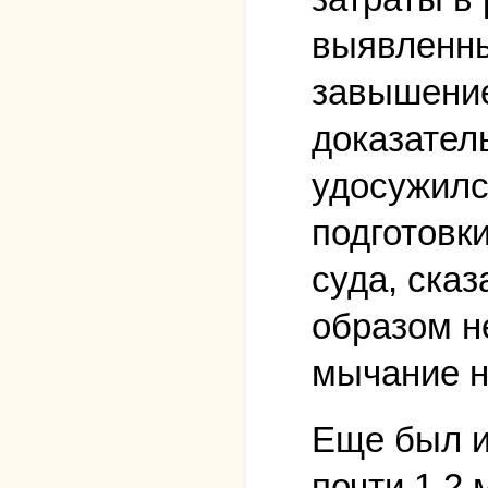
выявленны
завышение
доказател
удосужилс
подготовк
суда, ска
образом не
мычание н
Еще был и
почти 1,2 