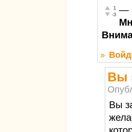
—
Отлично!
1
Неадекватно!
-3
Мн
Внима
»
Войд
Вы 
Опуб
Вы з
жела
кото