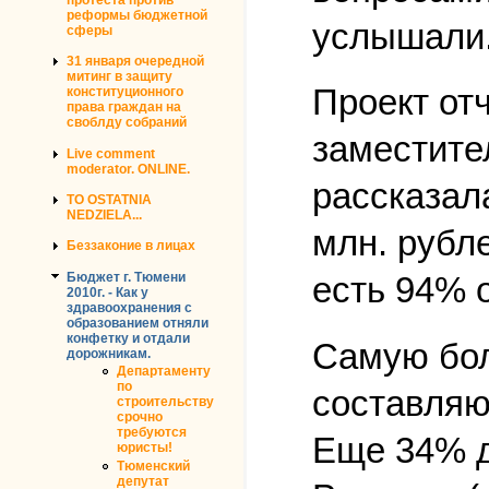
реформы бюджетной
услышали
сферы
31 января очередной
митинг в защиту
Проект от
конституционного
права граждан на
своблду собраний
заместите
Live comment
moderator. ONLINE.
рассказал
TO OSTATNIA
NEDZIELA...
млн. рубле
Беззаконие в лицах
Бюджет г. Тюмени
есть 94% о
2010г. - Как у
здравоохранения с
образованием отняли
конфетку и отдали
Самую бол
дорожникам.
Департаменту
по
составляю
строительству
срочно
требуются
Еще 34% д
юристы!
Тюменский
депутат