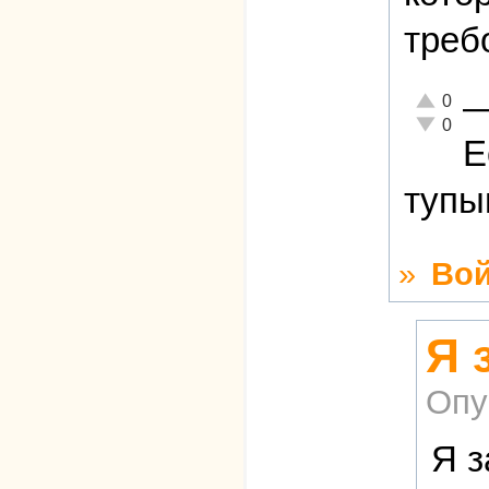
треб
Отлично!
0
Неадекват
0
Е
тупы
»
Вой
Я 
Опу
Я з