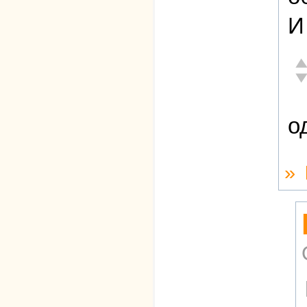
И
От
Не
о
»