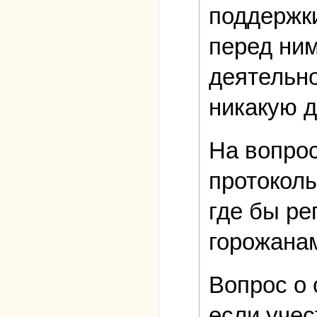
поддержки
перед ним
деятельно
никакую д
На вопрос
протоколы
где бы р
горожана
Вопрос о 
если учес