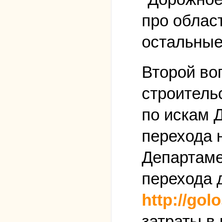
про облас
остальные
Второй во
строитель
по искам 
перехода н
Департаме
перехода 
http://gol
затраты в