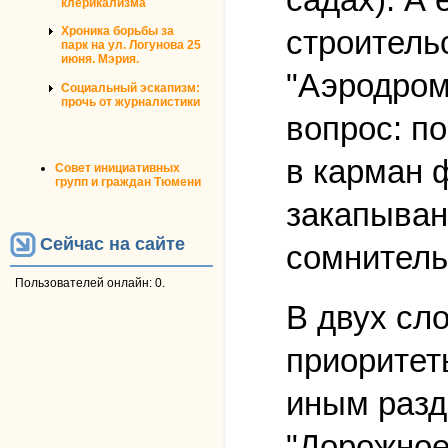
клерикализма
строитель
Хроника борьбы за
парк на ул. Логунова 25
июня. Мэрия.
"Аэродром
Социальный эскапизм:
прочь от журналистики
вопрос: п
в карман 
Совет инициативных
групп и граждан Тюмени
закапыван
Сейчас на сайте
сомнитель
Пользователей онлайн: 0.
В двух сл
приоритет
иным разд
"Дорожное