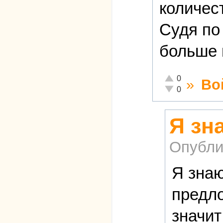
количес
Судя по
больше 
Отлично!
0
»
Во
Неадекватно!
0
Я зн
Опубли
Я знаю
предло
значит