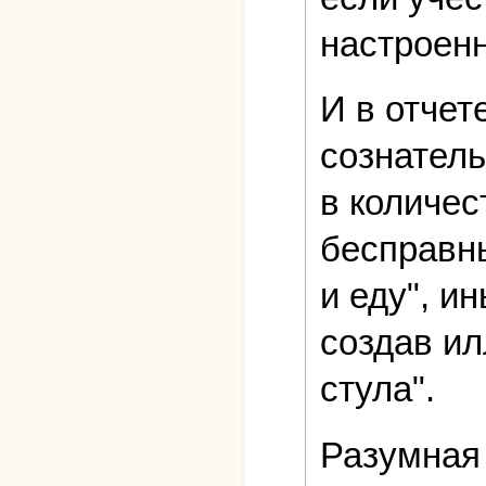
настроенн
И в отчет
сознатель
в количес
бесправны
и еду", и
создав ил
стула".
Разумная 