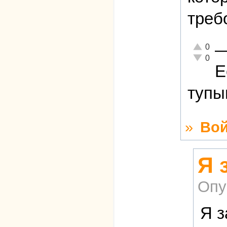
треб
Отлично!
0
Неадекват
0
Е
тупы
»
Вой
Я 
Опу
Я з