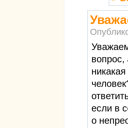
Уважа
Опублик
Уважаем
вопрос, 
никакая
человек
ответит
если в с
о непрео