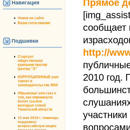
Прямое д
Навигация
[img_assist
Новое на сайте
Ваши голосования
сообщает 
израсходо
Подшивки
http://ww
Стартует
общественная
публичные
кампания против
Центра "Э"
2010 год.
КОРРУПЦИОННЫЕ уши
торчат в
законодательстве ЖКХ
большинст
#Крымнаш! или сказ о
том, как опрокинули
слушаниях
более тысячи
молодых семей
Тюменской области
участники
15 мая 2010 г. тюменцы
поддержат
вопросами 
всероссийскую акцию
протеста против