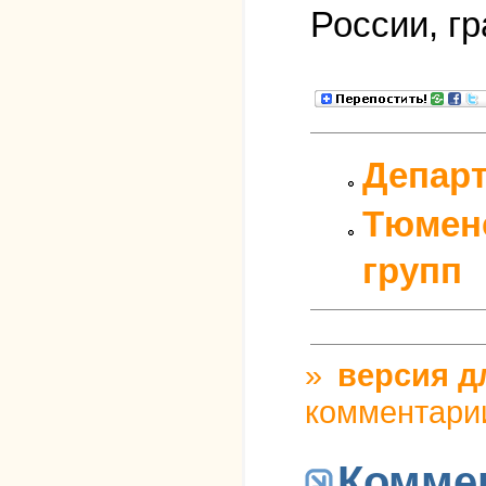
России, г
Департ
Тюменс
групп
»
версия д
комментари
Комме