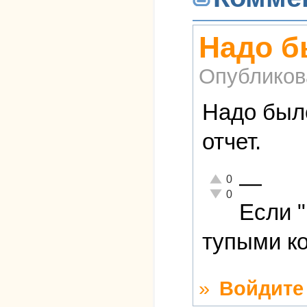
Надо бы
Опубликов
Надо было
отчет.
—
Отлично!
0
Неадекватно!
0
Если 
тупыми ко
»
Войдите