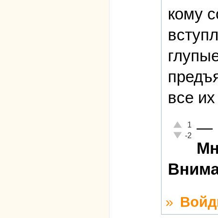
кому с
вступл
глупые
предъя
все их
—
Отлично!
1
Неадекватно!
-2
Мн
Внима
»
Войд