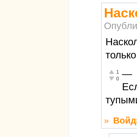
Наск
Опубли
Наскол
только
—
Отлично!
1
Неадекватно!
0
Ес
тупыми
»
Войд