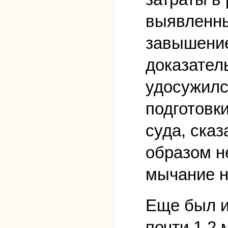
выявленны
завышение
доказател
удосужилс
подготовк
суда, ска
образом не
мычание н
Еще был и
почти 1,2 