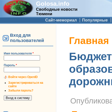
Golosa.info
Свободные новости
Тюмени
Дополнительное меню
Сайт-мемориал
Популярные
Вход для
Вы здесь
Главная
пользователей
Бюджет 
Имя пользователя
*
образов
Пароль
*
Войти через OpenID
дорожн
Зарегистрироваться на
сайте
Забыли пароль?
Опубликов