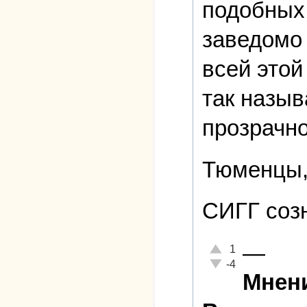
подобных 
заведомо 
всей этой
так назыв
прозрачно
Тюменцы,
СИГГ созн
—
Отлично!
1
Неадекватно!
-4
Мнени