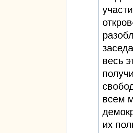
участи
откров
разобл
заседа
весь э
получи
свобод
всем м
демокр
их пол