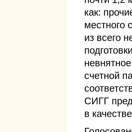
как: проч
местного 
из всего н
подготовк
невнятное
счетной па
соответст
СИГГ пред
в качеств
Голосован