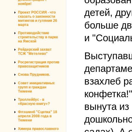
ноября!
детей, др
Проект РОССИЯ - что
сказать о законности
митингов и гуляния 26
больше дв
марта
Противодействие
и "Социал
строительству в парке
на Ямской
Рейдерский захват
Выступавш
ТСЖ "Метелево"
Росрегистрация против
департаме
правозащитников
Снова Прудников.
взахлеб р
Совет инициативных
групп и граждан
конфетка!
Тюмени
Троллейбус - в
вынута из
«Красную книгу»?
Флэшмоб "Сцепка" 18
дошкольног
апреля 2008 года в
Тюмени
садах). А 
Химера православного