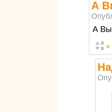
А В
Опуб
А Вы
Отлично!
0
»
Неадекват
0
На
Опу