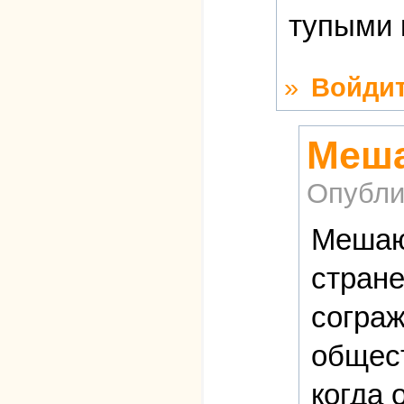
тупыми 
»
Войди
Меша
Опубли
Мешают
стране
сограж
общест
когда 