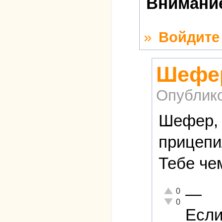
Внимание
»
Войдите
Шефер
Опублик
Шефер, 
прицепи
Тебе че
—
Отлично!
0
Неадекватно!
0
Если