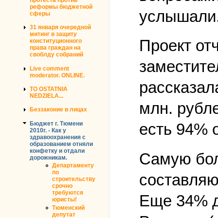
реформы бюджетной
услышали
сферы
31 января очередной
митинг в защиту
Проект от
конституционного
права граждан на
своблду собраний
заместите
Live comment
moderator. ONLINE.
рассказал
TO OSTATNIA
NEDZIELA...
млн. рубле
Беззаконие в лицах
Бюджет г. Тюмени
есть 94% о
2010г. - Как у
здравоохранения с
образованием отняли
конфетку и отдали
Самую бол
дорожникам.
Департаменту
по
составляю
строительству
срочно
требуются
Еще 34% д
юристы!
Тюменский
депутат