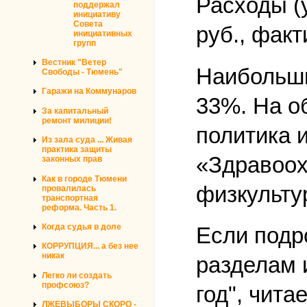
Расходы (
поддержал
инициативу
Совета
руб., фак
инициативных
групп
Вестник "Ветер
Наибольши
Свободы - Тюмень"
Гаражи на Коммунаров
33%. На о
За капитальный
ремонт милиции!
политика 
Из зала суда ... Живая
практика защиты
«Здравоох
законных прав
Как в городе Тюмени
физкульту
провалилась
транспортная
реформа. Часть 1.
Когда судья в доле
Если подр
КОРРУПЦИЯ... а без нее
никак
разделам 
Легко ли создать
профсоюз?
год", чит
ЛЖЕВЫБОРЫ СКОРО -