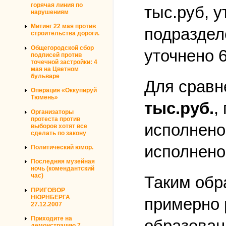
горячая линия по
тыс.руб, у
нарушениям
Митинг 22 мая против
подраздел
строительства дороги.
Общегородской сбор
уточнено 
подписей против
точечной застройки: 4
мая на Цветном
бульваре
Для сравн
Операция «Оккупируй
Тюмень»
тыс.руб.
,
Организаторы
протеста против
исполнено
выборов хотят все
сделать по закону
исполнено
Политический юмор.
Последняя музейная
ночь (комендантский
час)
Таким обр
ПРИГОВОР
НЮРНБЕРГА
примерно 
27.12.2007
Приходите на
образован
демонстрацию 7