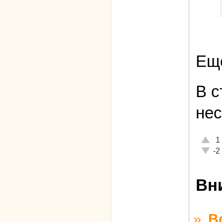
Еще
В с
не
Отлич
1
Неаде
-2
Вн
»
В