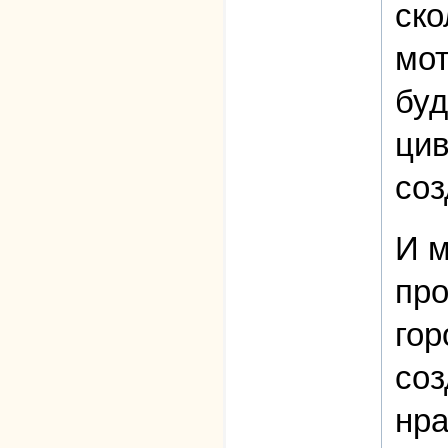
ско
мот
буд
цив
соз
И м
про
гор
соз
нра