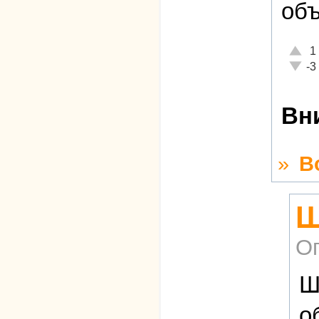
объ
Отлич
1
Неаде
-3
Вн
»
В
Ш
О
Ш
о