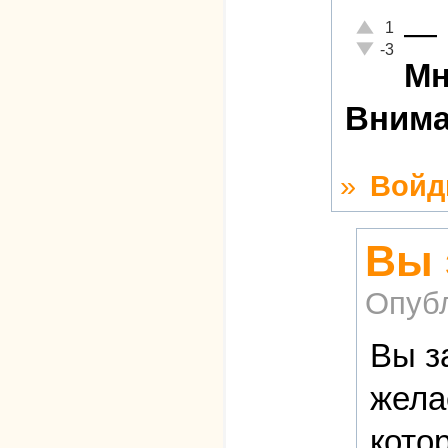
—
Отлично!
1
Неадекватно!
-3
Мн
Внима
»
Войд
Вы 
Опуб
Вы з
жела
кото