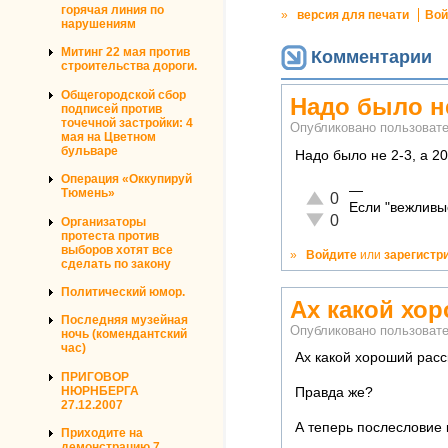
горячая линия по
»
версия для печати
Вой
нарушениям
Митинг 22 мая против
Комментарии
строительства дороги.
Общегородской сбор
Надо было не
подписей против
точечной застройки: 4
Опубликовано пользова
мая на Цветном
бульваре
Надо было не 2-3, а 20
Операция «Оккупируй
—
Тюмень»
Отлично!
0
Если "вежливы
Неадекватно!
0
Организаторы
протеста против
выборов хотят все
»
Войдите
или
зарегистр
сделать по закону
Политический юмор.
Ах какой хор
Последняя музейная
Опубликовано пользова
ночь (комендантский
час)
Ах какой хороший расс
ПРИГОВОР
НЮРНБЕРГА
Правда же?
27.12.2007
А теперь послесловие к
Приходите на
демонстрацию 7