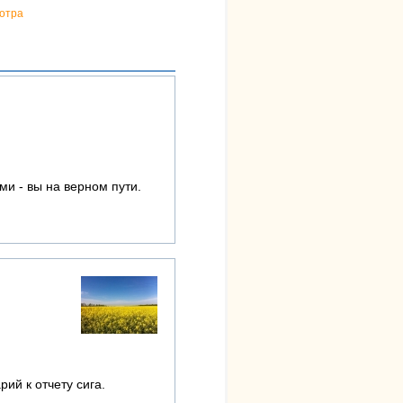
отра
и - вы на верном пути.
ий к отчету сига.