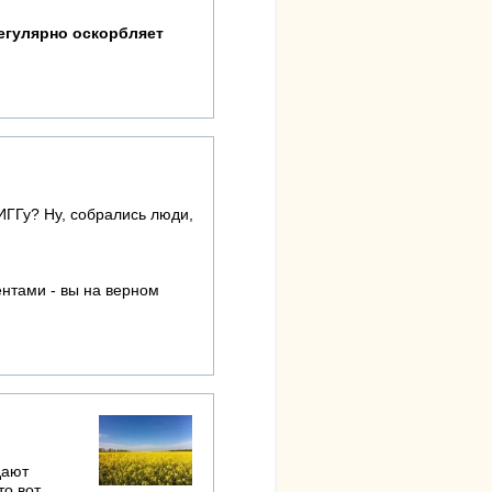
регулярно оскорбляет
СИГГу? Ну, собрались люди,
нтами - вы на верном
дают
то вот