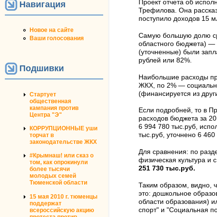
Проект отчета об испол
Навигация
Трефилова. Она рассказ
поступило доходов 15 мл
Новое на сайте
Самую большую долю ср
Ваши голосования
областного бюджета) —
(уточненные) были запл
рублей или 82%.
Подшивки
Наибольшие расходы пр
ЖКХ, по 2% — социальн
(финансируется из друг
Стартует
общественная
кампания против
Если подробней, то в 
Центра "Э"
расходов бюджета за 20
6 994 780 тыс.руб, испо
КОРРУПЦИОННЫЕ уши
тыс.руб, уточнено 6 460
торчат в
законодательстве ЖКХ
Для сравнения: по разд
#Крымнаш! или сказ о
физическая культура и 
том, как опрокинули
251 730 тыс.руб.
более тысячи
молодых семей
Тюменской области
Таким образом, видно, 
это: дошкольное образо
15 мая 2010 г. тюменцы
области образования) и
поддержат
спорт" и "Социальная по
всероссийскую акцию
протеста против