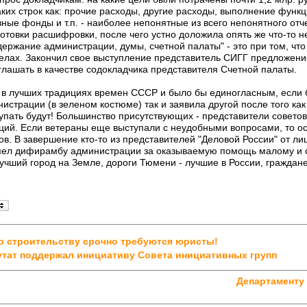
таких строк как: прочие расходы, другие расходы, выполнение функ
ные фонды и т.п. - наиболее непонятные из всего непонятного отч
готовки расшифровки, после чего устно доложила опять же что-то н
держание администрации, думы, счетной палаты" - это при том, что
делах. Закончил свое выступление представитель СИГГ предложен
иглашать в качестве содокладчика представителя Счетной палаты.
в лучших традициях времен СССР и было бы единогласным, если 
истрации (в зеленом костюме) так и заявила другой после того как
тупать будут! Большинство присутствующих - представители совето
ций. Если ветераны еще выступали с неудобными вопросами, то о
ов. В завершение кто-то из представителей "Деловой России" от л
ел дифирамбу администрации за оказываемую помощь малому и с
лучший город на Земле, дороги Тюмени - лучшие в России, граждан
о строительству срочно требуются юристы!
тат поддержал инициативу Совета инициативных групп
Департаменту