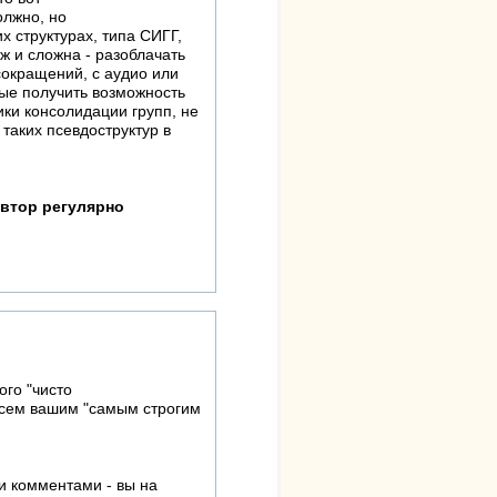
олжно, но
х структурах, типа СИГГ,
ж и сложна - разоблачать
 сокращений, с аудио или
вые получить возможность
ики консолидации групп, не
таких псевдоструктур в
Автор регулярно
ого "чисто
 всем вашим "самым строгим
и комментами - вы на