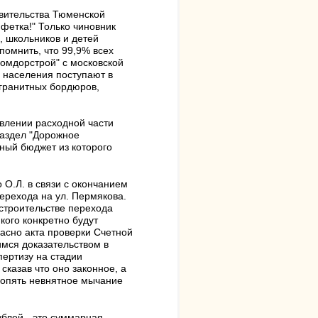
вительства Тюменской
нфетка!" Только чиновник
, школьников и детей
спомнить, что 99,9% всех
омдорстрой" с московской
 населения поступают в
гранитных бордюров,
овлении расходной части
раздел "Дорожное
ный бюджет из которого
 О.Л. в связи с окончанием
ерехода на ул. Пермякова.
 строительстве перехода
 кого конкретно будут
асно акта проверки Счетной
мся доказательством в
пертизу на стадии
сказав что оно законное, а
И опять невнятное мычание
ублей - это суммарная