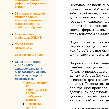
реформы бюджетной
Выступавшая после М.А
сферы
области Заева И.А. взах
забыла добавить, что к
31 января очередной
митинг в защиту
дошкольного возраста (к
конституционного
городских подрядов на 
права граждан на
пропиской, то возникае
своблду собраний
карман фирмы, занимаю
строительством сомнит
Live comment
moderator. ONLINE.
В двух словах вопрос д
TO OSTATNIA
бюджета города по тем
NEDZIELA...
хозяйство"? В ответ бы
финансируются остальн
Беззаконие в лицах
Бюджет г. Тюмени
Второй вопрос был зада
2010г. - Как у
судебных процессов по 
здравоохранения с
(О самих процессах в с
образованием отняли
конфетку и отдали
деньги, а Алмаз Закие
дорожникам.
списаны затраты в разм
Департаменту
палаты г. Тюмени как з
по
арбитражном процессе, 
строительству
досудебной подготовки. 
срочно
данных о том, что юрис
требуются
юристы!
на повторный вопрос: де
Тюменский
депутат
Еще был интересный воп