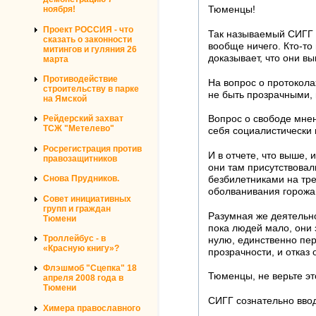
ноября!
Тюменцы!
Проект РОССИЯ - что
Так называемый СИГГ н
сказать о законности
вообще ничего. Кто-то
митингов и гуляния 26
доказывает, что они вы
марта
Противодействие
На вопрос о протокола
строительству в парке
не быть прозрачными,
на Ямской
Рейдерский захват
Вопрос о свободе мнен
ТСЖ "Метелево"
себя социалистически
Росрегистрация против
И в отчете, что выше,
правозащитников
они там присутствовал
Снова Прудников.
безбилетниками на трет
оболванивания горожан
Совет инициативных
групп и граждан
Разумная же деятельно
Тюмени
пока людей мало, они з
Троллейбус - в
нулю, единственно пер
«Красную книгу»?
прозрачности, и отказ 
Флэшмоб "Сцепка" 18
Тюменцы, не верьте э
апреля 2008 года в
Тюмени
СИГГ сознательно ввод
Химера православного