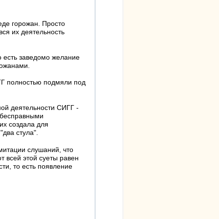
еде горожан. Просто
вся их деятельность
то есть заведомо желание
рожанами.
ИГГ полностью подмяли под
ной деятельности СИГГ -
ь бесправными
 их создала для
"два стула".
митации слушаний, что
от всей этой суеты равен
ти, то есть появление