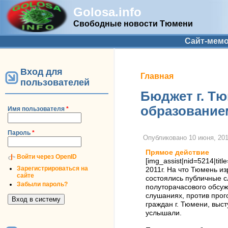
Golosa.info
Свободные новости Тюмени
Дополнительное меню
Сайт-мем
Вход для
Вы здесь
Главная
пользователей
Бюджет г. Тю
образование
Имя пользователя
*
Пароль
*
Опубликовано
10 июня, 201
Прямое действие
Войти через OpenID
[img_assist|nid=5214|tit
Зарегистрироваться на
2011г. На что Тюмень и
сайте
состоялись публичные с
Забыли пароль?
полуторачасового обсуж
слушаниях, против прог
граждан г. Тюмени, выст
услышали.