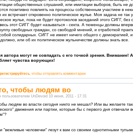
итации общественных слушаний, или имитации выборов, быть не д
ются позитивно повлиять на процессы собственным участием в неки
о их встречает откровенно политическое жулье. Моя задача не так у
ческое жулье, пока не будет протоколов заседаний этого СИГГ, без
весь этот СИГГ будет называться - секта. А тюменцы должны впер
уппу свободных граждан, со свободой мнений, и отработкой практ
собой солидарных. СИГГ не имеет ничего общего с демократией, и 
 должно, или об их политическом жульничестве должны знать все.
я автора могут не совпадать с его точкой зрения. Внимание! 
бляет чувства ворующих!
регистрируйтесь
, чтобы отправлять комментарии
то, чтобы людям во
о пользователем
UnDevoid
10 июня, 2011 - 17:31
тобы людям во власти сегодня никто не мешал? Или вы желаете так
еского" движения или партии, которые бы с первого дня отвечали
м"?
и "вежливые человечки" лезут к вам со своими однотипными тупым
но!