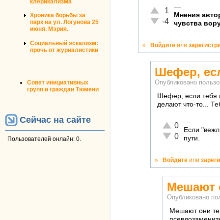
клерикализма
—
Отлично!
1
Мнения автор
Хроника борьбы за
Неадекватно!
-4
парк на ул. Логунова 25
чувства вор
июня. Мэрия.
Социальный эскапизм:
»
Войдите
или
зарегистр
прочь от журналистики
Шефер, есл
Совет инициативных
Опубликовано польз
групп и граждан Тюмени
Шефер, если тебя в
делают что-то... 
Сейчас на сайте
—
Отлично!
0
Если "вежл
Неадекватно!
0
пути.
Пользователей онлайн: 0.
»
Войдите
или
зарег
Мешают о
Опубликовано по
Мешают они тем
псевдозамените