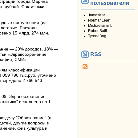
истрации города Марина
пользователи
н. рублей. Фактически
JamesKar
NormanLearf
здные поступления (из
Michaelsmimb
алоговые. Расходы
RobertBaill
овано 15 млрд. 274 млн.
TyroneBog
ание — 29% доходов, 18% —
RSS
атьи «Здравоохранение
графия, СМИ».
ниям классификации
 059 790 тыс.руб, уточнено
утверждено 2 766 543
у 09 "Здравоохранение,
политика" исполнено на
1
разделу "Образование" (а
етей, другие вопросы в
анение, физ.культура и