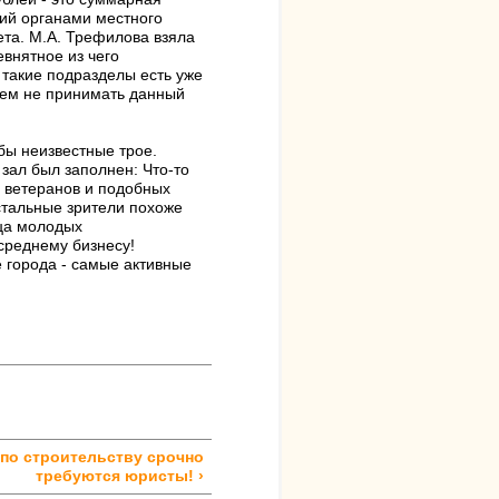
ций органами местного
ета. М.А. Трефилова взяла
евнятное из чего
 такие подразделы есть уже
ием не принимать данный
бы неизвестные трое.
 зал был заполнен: Что-то
в ветеранов и подобных
стальные зрители похоже
ица молодых
реднему бизнесу!
е города - самые активные
 по строительству срочно
требуются юристы! ›