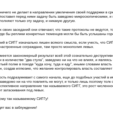
ичего не делает в направлении увеличения своей поддержки в ср
 поставил перед ними задачу быть заведомо микроскопическими, и 
полняют только эту задачу, и никакую другую.
х своих заседаний они отвечают, что такие протоколы не ведутся, 
 где бы реплики конкретных тюменцев могли бы быть услышаны го
ий в СИГГ изначально лишен всякого смысла, если учесть, что С
 настроенные сограждане, там просто монополия левых.
 имеется закономерный результат всей этой сознательно деструктив
и в количестве "два стула", заведомо ни на что не влияя, и являяс
ьей полке в поезде "куда хочу, туда и еду", иными словами власть
, создав иллюзию, что желание контролировать власть составляет 
сть подразумевает с самого начала, еще до подобных участий в и
аведомо ни на что повлиять не могут, и только лишь поэтому толк 
спективное направление так называемого СИГГ, это рост численнос
от затаскивания под левых.
тому так называемому СИГГу!
ят вас в заблуждение!