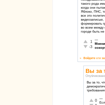
такого рода им
когда они пыта
Яблоко, ПНС, т
все это полити
видеозаписью, 
формировать гр
во всем между 
городе быть не
—
Отлично!
1
Мнени
Неадекватно!
-3
оскор
»
Войдите
или
за
Вы за 
Опубликован
Вы за то, ч
демократич
требования
—
Отлично!
0
Есл
Неадекват