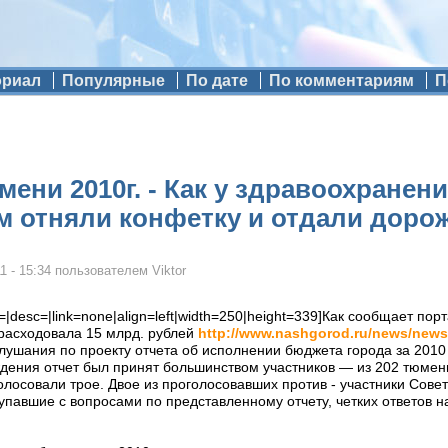
ориал
Популярные
По дате
По комментариям
П
мени 2010г. - Как у здравоохранени
м отняли конфетку и отдали доро
1 - 15:34
пользователем
Viktor
le=|desc=|link=none|align=left|width=250|height=339]Как сообщает п
зрасходовала 15 млрд. рублей
http://www.nashgorod.ru/news/news
лушания по проекту отчета об исполнении бюджета города за 2010
дения отчет был принят большинством участников — из 202 тюмен
олосовали трое. Двое из проголосовавших против - участники Сове
упавшие с вопросами по представленному отчету, четких ответов на