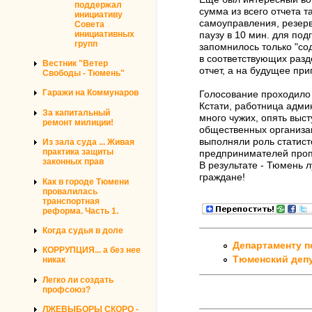
поддержал
сумма из всего отчета 
инициативу
самоуправления, резерв
Совета
инициативных
паузу в 10 мин. для под
групп
запомнилось только "со
в соответствующих раз
Вестник "Ветер
отчет, а на будущее пр
Свободы - Тюмень"
Гаражи на Коммунаров
Голосование проходило 
Кстати, работница админ
За капитальный
много чужих, опять выс
ремонт милиции!
общественных организа
выполняли роль статист
Из зала суда ... Живая
практика защиты
предпринимателей проп
законных прав
В результате - Тюмень 
граждане!
Как в городе Тюмени
провалилась
транспортная
реформа. Часть 1.
Когда судья в доле
Департаменту п
КОРРУПЦИЯ... а без нее
Тюменский депу
никак
Легко ли создать
профсоюз?
ЛЖЕВЫБОРЫ СКОРО -