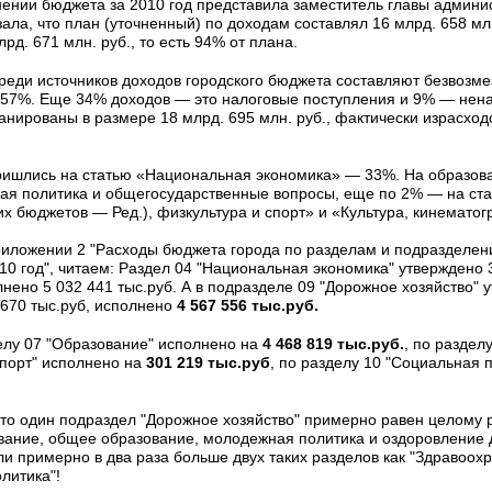
нении бюджета за 2010 год представила заместитель главы админ
ала, что план (уточненный) по доходам составлял 16 млрд. 658 мл
рд. 671 млн. руб., то есть 94% от плана.
еди источников доходов городского бюджета составляют безвозме
 57%. Еще 34% доходов — это налоговые поступления и 9% — нен
анированы в размере 18 млрд. 695 млн. руб., фактически израсход
ишлись на статью «Национальная экономика» — 33%. На образов
ая политика и общегосударственные вопросы, еще по 2% — на ст
их бюджетов — Ред.), физкультура и спорт» и «Культура, кинемато
Приложении 2 "Расходы бюджета города по разделам и подразделе
10 год", читаем: Раздел 04 "Национальная экономика" утверждено 3
лнено 5 032 441 тыс.руб. А в подразделе 09 "Дорожное хозяйство" 
 670 тыс.руб, исполнено
4 567 556 тыс.руб.
елу 07 "Образование" исполнено на
4 468 819 тыс.руб.
, по раздел
спорт" исполнено на
301 219 тыс.руб
, по разделу 10 "Социальная 
что один подраздел "Дорожное хозяйство" примерно равен целому 
вание, общее образование, молодежная политика и оздоровление д
ли примерно в два раза больше двух таких разделов как "Здравоохр
литика"!