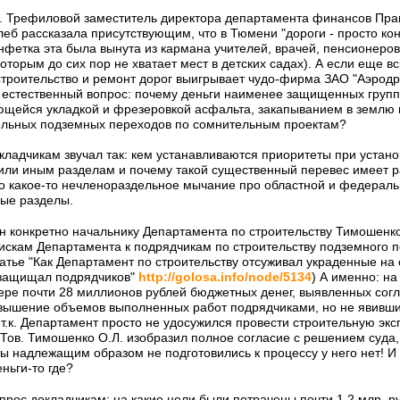
. Трефиловой заместитель директора департамента финансов Пра
леб рассказала присутствующим, что в Тюмени "дороги - просто ко
онфетка эта была вынута из кармана учителей, врачей, пенсионеров
оторым до сих пор не хватает мест в детских садах). А если еще в
строительство и ремонт дорог выигрывает чудо-фирма ЗАО "Аэродр
т естественный вопрос: почему деньги наименее защищенных групп
щейся укладкой и фрезеровкой асфальта, закапыванием в землю 
ельных подземных переходов по сомнительным проектам?
окладчикам звучал так: кем устанавливаются приоритеты при устан
 или иным разделам и почему такой существенный перевес имеет 
ло какое-то нечленораздельное мычание про областной и федераль
ые разделы.
н конкретно начальнику Департамента по строительству Тимошенко
искам Департамента к подрядчикам по строительству подземного п
татье "Как Департамент по строительству отсуживал украденные на
в защищал подрядчиков"
http://golosa.info/node/5134
) А именно: на
ере почти 28 миллионов рублей бюджетных денег, выявленных согл
авышение объемов выполненных работ подрядчиками, но не явивши
т.к. Департамент просто не удосужился провести строительную экс
Тов. Тимошенко О.Л. изобразил полное согласие с решением суда, 
ты надлежащим образом не подготовились к процессу у него нет! 
ньги-то где?
рос докладчикам: на какие цели были потрачены почти 1,2 млр. р