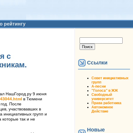
о рейтингу
Форма поиска
Поиск
я с
Ссылки
жникам.
Совет инициативных
групп
А-песни
"Голоса" в ЖЖ
ортал НашГород.ру 9 июня
Свободный
университет
43044.html
в Тюмени
Права работника
 год. После
Автономное
цев, участвовавших в
Действие
та инициативных групп и
 которые так и не
Новые