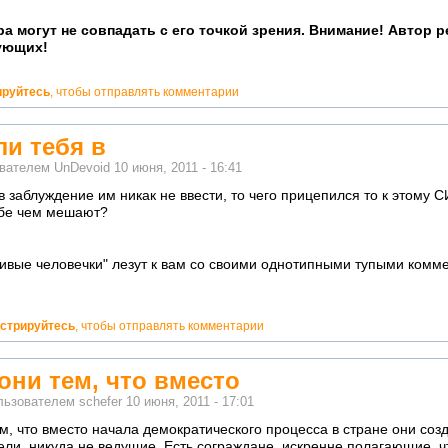
а могут не совпадать с его точкой зрения. Внимание! Автор 
ующих!
ируйтесь
, чтобы отправлять комментарии
и тебя в
ователем
UnDevoid
10 июня, 2011 - 16:41
 заблуждение им никак не ввести, то чего прицепился то к этому 
Тебе чем мешают?
ивые человечки" лезут к вам со своими однотипными тупыми комме
истрируйтесь
, чтобы отправлять комментарии
ни тем, что вместо
льзователем
schefer
10 июня, 2011 - 17:01
, что вместо начала демократического процесса в стране они соз
ли, никуда не ведущие. Есть сограждане, искренне полагающие, ч