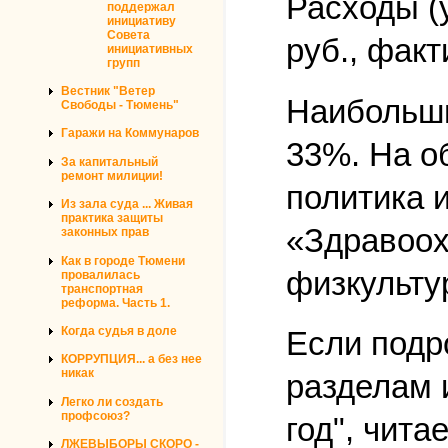
Расходы (
поддержал
инициативу
Совета
руб., фак
инициативных
групп
Вестник "Ветер
Наибольши
Свободы - Тюмень"
Гаражи на Коммунаров
33%. На о
За капитальный
ремонт милиции!
политика 
Из зала суда ... Живая
практика защиты
«Здравоох
законных прав
Как в городе Тюмени
физкульту
провалилась
транспортная
реформа. Часть 1.
Когда судья в доле
Если подр
КОРРУПЦИЯ... а без нее
никак
разделам 
Легко ли создать
профсоюз?
год", чит
ЛЖЕВЫБОРЫ СКОРО -