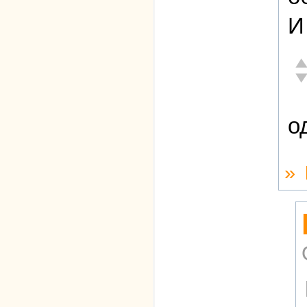
И
От
Не
о
»