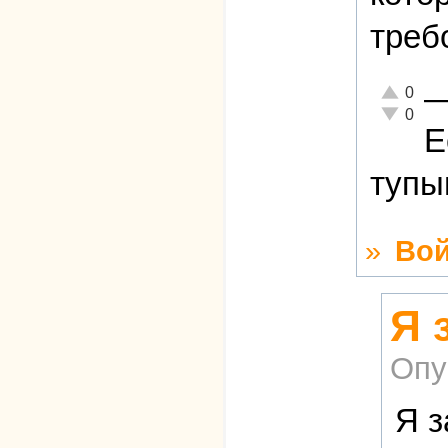
треб
Отлично!
0
Неадекват
0
Е
тупы
»
Вой
Я 
Опу
Я з