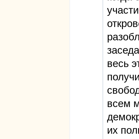
участи
откров
разобл
заседа
весь э
получи
свобод
всем м
демокр
их пол