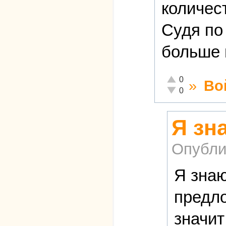
количес
Судя по
больше 
Отлично!
0
»
Во
Неадекватно!
0
Я зн
Опубли
Я знаю
предло
значит