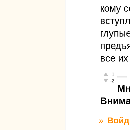
кому с
вступл
глупые
предъя
все их
—
Отлично!
1
Неадекватно!
-2
Мн
Внима
»
Войд