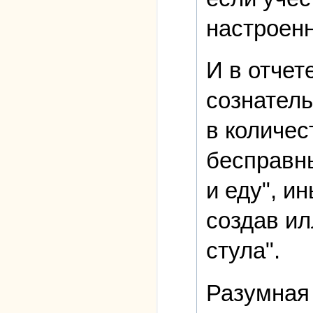
настроенн
И в отчет
сознатель
в количес
бесправны
и еду", и
создав ил
стула".
Разумная 