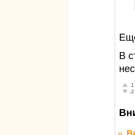
Еще
В с
не
Отлич
1
Неаде
-2
Вн
»
В