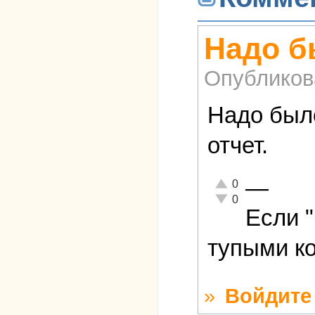
Надо бы
Опубликов
Надо было
отчет.
—
Отлично!
0
Неадекватно!
0
Если 
тупыми ко
»
Войдите