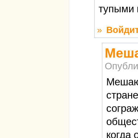
тупыми 
»
Войди
Меша
Опубли
Мешают
стране
сограж
общест
когда 