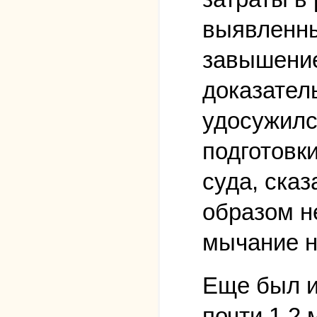
выявленны
завышение
доказател
удосужилс
подготовк
суда, ска
образом не
мычание н
Еще был и
почти 1,2 