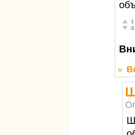
объ
Отлич
1
Неаде
-3
Вн
»
В
Ш
О
Ш
о