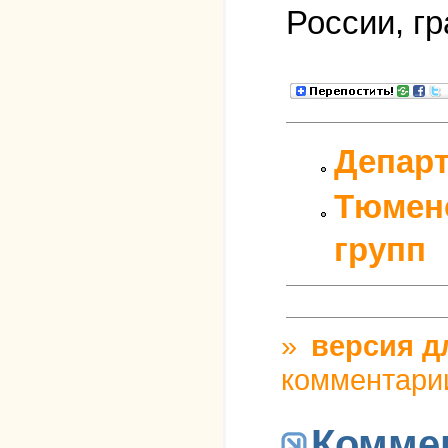
России, г
Департ
Тюменс
групп
»
версия д
комментари
Комме