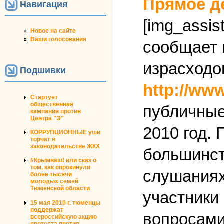
Прямое д
Навигация
[img_assist
Новое на сайте
Ваши голосования
сообщает 
израсходо
Подшивки
http://ww
Стартует
общественная
публичные
кампания против
Центра "Э"
2010 год.
КОРРУПЦИОННЫЕ уши
торчат в
законодательстве ЖКХ
большинст
#Крымнаш! или сказ о
том, как опрокинули
слушаниях
более тысячи
молодых семей
Тюменской области
участники
15 мая 2010 г. тюменцы
поддержат
вопросами 
всероссийскую акцию
протеста против