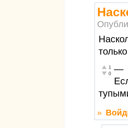
Наск
Опубли
Наскол
только
—
Отлично!
1
Неадекватно!
0
Ес
тупыми
»
Войд