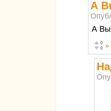
А В
Опуб
А Вы
Отлично!
0
»
Неадекват
0
На
Опу