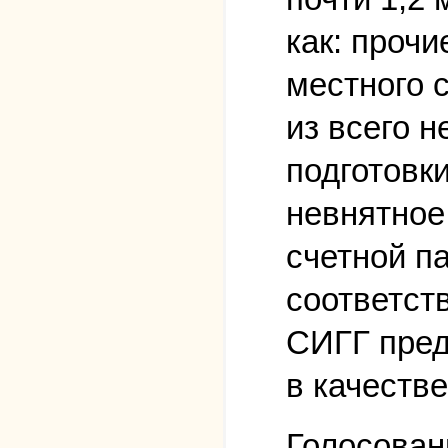
как: проч
местного 
из всего н
подготовк
невнятное
счетной па
соответст
СИГГ пред
в качеств
Голосован