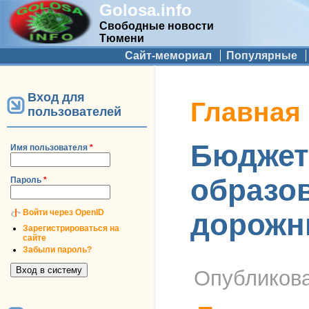
Golosa.info
Свободные новости
Тюмени
Дополнительное меню
Сайт-мемориал
Популярные
Вход для
Вы здесь
Главная
пользователей
Бюджет 
Имя пользователя
*
образов
Пароль
*
Войти через OpenID
дорожн
Зарегистрироваться на
сайте
Забыли пароль?
Опубликов