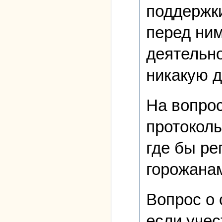
поддержки
перед ним
деятельно
никакую д
На вопрос
протоколы
где бы р
горожана
Вопрос о 
если учес