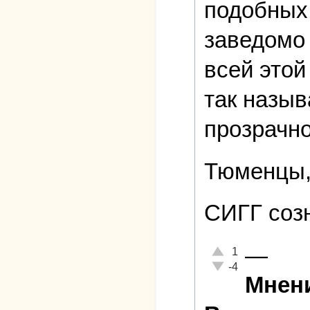
подобных 
заведомо 
всей этой
так назыв
прозрачно
Тюменцы,
СИГГ созн
—
Отлично!
1
Неадекватно!
-4
Мнени