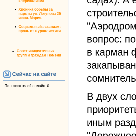
клерикализма
строитель
Хроника борьбы за
парк на ул. Логунова 25
июня. Мэрия.
"Аэродром
Социальный эскапизм:
прочь от журналистики
вопрос: п
в карман 
Совет инициативных
групп и граждан Тюмени
закапыван
Сейчас на сайте
сомнитель
Пользователей онлайн: 0.
В двух сл
приоритет
иным разд
"Дорожное