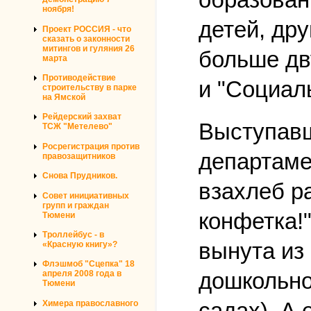
ноября!
детей, др
Проект РОССИЯ - что
сказать о законности
митингов и гуляния 26
больше дв
марта
Противодействие
и "Социал
строительству в парке
на Ямской
Рейдерский захват
Выступавш
ТСЖ "Метелево"
Росрегистрация против
департаме
правозащитников
Снова Прудников.
взахлеб р
Совет инициативных
групп и граждан
конфетка!
Тюмени
Троллейбус - в
вынута из
«Красную книгу»?
Флэшмоб "Сцепка" 18
дошкольног
апреля 2008 года в
Тюмени
садах). А 
Химера православного