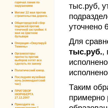
горячая линия по
тыс.руб, у
нарушениям
Митинг 22 мая против
подраздел
строительства дороги.
Общегородской сбор
уточнено 
подписей против
точечной застройки: 4
мая на Цветном
бульваре
Для сравн
Операция «Оккупируй
Тюмень»
тыс.руб.
,
Организаторы
протеста против
исполнено
выборов хотят все
сделать по закону
исполнено
Политический юмор.
Последняя музейная
ночь (комендантский
час)
Таким обр
ПРИГОВОР
НЮРНБЕРГА
примерно 
27.12.2007
Приходите на
образован
демонстрацию 7