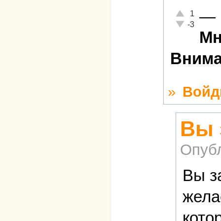
—
Отлично!
1
Неадекватно!
-3
Мн
Внима
»
Войд
Вы 
Опуб
Вы з
жела
кото