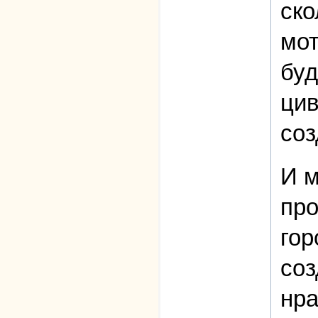
ско
мот
буд
цив
соз
И м
про
гор
соз
нра