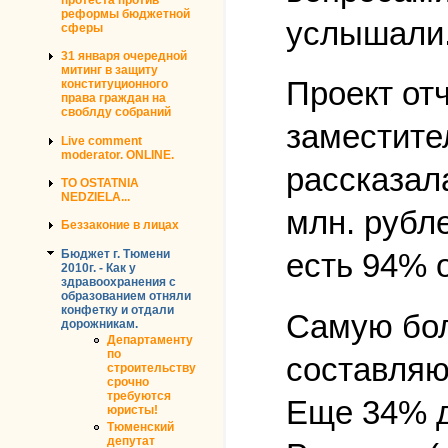
реформы бюджетной
услышали
сферы
31 января очередной
митинг в защиту
Проект от
конституционного
права граждан на
своблду собраний
заместите
Live comment
moderator. ONLINE.
рассказал
TO OSTATNIA
NEDZIELA...
млн. рубле
Беззаконие в лицах
Бюджет г. Тюмени
есть 94% о
2010г. - Как у
здравоохранения с
образованием отняли
конфетку и отдали
Самую бол
дорожникам.
Департаменту
по
составляю
строительству
срочно
требуются
Еще 34% д
юристы!
Тюменский
депутат