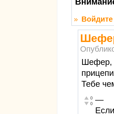
Внимание
»
Войдите
Шефер
Опублик
Шефер, 
прицепи
Тебе че
—
Отлично!
0
Неадекватно!
0
Если