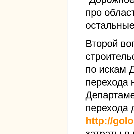
про облас
остальные
Второй во
строитель
по искам 
перехода н
Департаме
перехода 
http://gol
затраты в