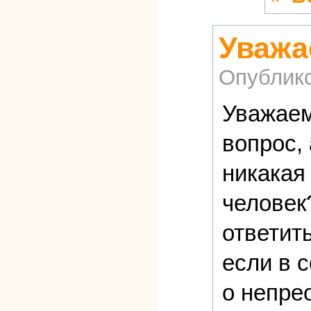
Уважа
Опублик
Уважаем
вопрос, 
никакая
человек
ответит
если в с
о непрео