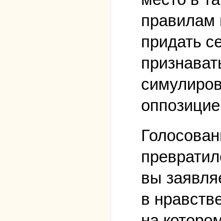
правилам 
придать с
признават
симулиров
оппозицие
Голосован
превратил
вы заявляе
в нравств
на которо