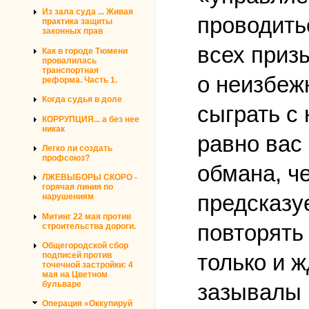
Из зала суда ... Живая
проводитьс
практика защиты
законных прав
всех приз
Как в городе Тюмени
провалилась
транспортная
о неизбеж
реформа. Часть 1.
Когда судья в доле
сыграть с
КОРРУПЦИЯ... а без нее
никак
равно вас
Легко ли создать
профсоюз?
обмана, ч
ЛЖЕВЫБОРЫ СКОРО -
горячая линия по
предсказу
нарушениям
Митинг 22 мая против
повторять 
строительства дороги.
Общегородской сбор
только и 
подписей против
точечной застройки: 4
мая на Цветном
бульваре
зазывалы 
Операция «Оккупируй