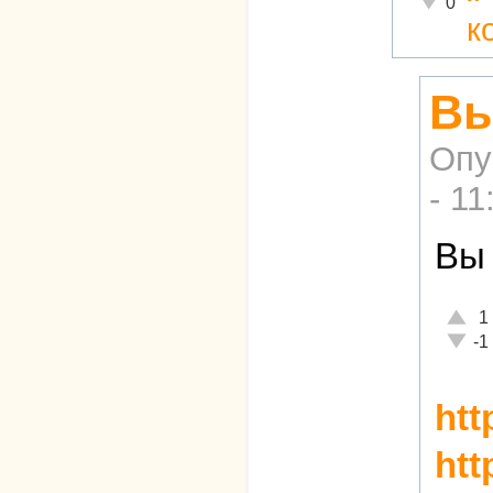
0
к
Вы
Опу
- 11
Вы
Отлич
1
Неаде
-1
htt
htt