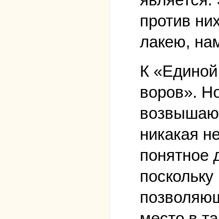
против них
лакею, на
К «Единой
воров». Н
возвышающ
никакая н
понятное 
поскольку
позволяющ
место в т