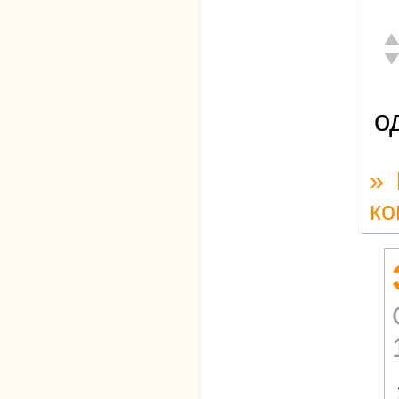
От
Не
о
»
ко