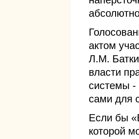
абсолютно
Голосован
актом уча
Л.М. Батк
власти пр
системы - 
сами для 
Если бы «
которой м