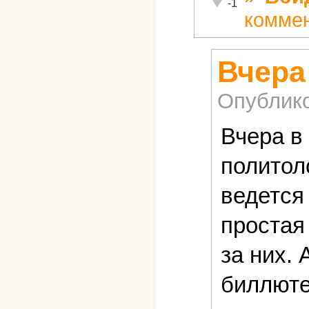
Неадекватно!
-1
комме
Вчера
Опублик
Вчера в
политол
ведется
простая
за них. 
биллютен