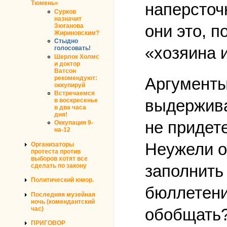
Тюмень»
наперсточ
Сурков
назначит
они это, 
Зюганова
Жириновским?
Стыдно
«хозяина 
голосовать!
Шерлок Холмс
и доктор
Ватсон
рекомендуют:
Аргументы
оккупируй
Встречаемся
выдержива
в воскресенье
в два часа
дня!
не придете
Оккупация 9-
на-12
Неужели о
Организаторы
протеста против
выборов хотят все
заполнить
сделать по закону
Политический юмор.
бюллетени
Последняя музейная
ночь (комендантский
час)
обобщать?
ПРИГОВОР