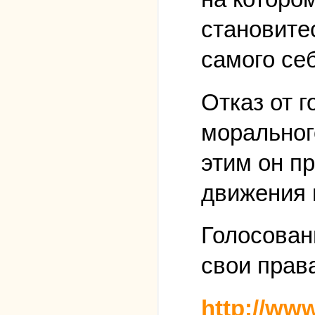
становите
самого себ
Отказ от г
моральног
этим он п
движения 
Голосовани
свои права
http://www