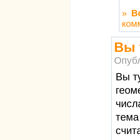
»
В
ком
Вы 
Опуб
Вы т
геом
числ
тема
счит