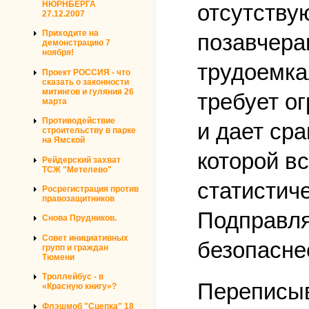
НЮРНБЕРГА
отсутству
27.12.2007
Приходите на
позавчера
демонстрацию 7
ноября!
трудоемка
Проект РОССИЯ - что
сказать о законности
митингов и гуляния 26
требует о
марта
Противодействие
и дает ср
строительству в парке
на Ямской
которой в
Рейдерский захват
ТСЖ "Метелево"
статистич
Росрегистрация против
правозащитников
Подправля
Снова Прудников.
Совет инициативных
безопасне
групп и граждан
Тюмени
Троллейбус - в
Переписыв
«Красную книгу»?
Флэшмоб "Сцепка" 18