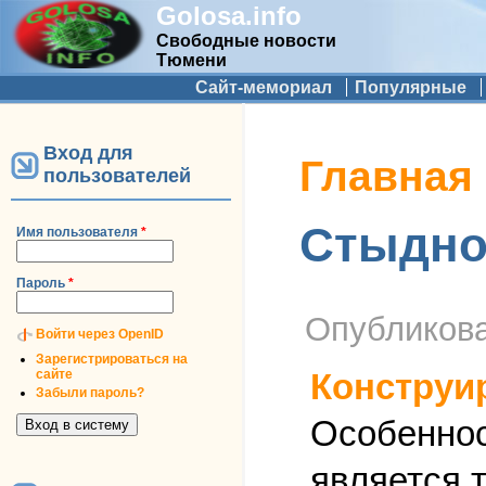
Golosa.info
Свободные новости
Тюмени
Дополнительное меню
Сайт-мемориал
Популярные
Вход для
Вы здесь
Главная
пользователей
Стыдно
Имя пользователя
*
Пароль
*
Опубликов
Войти через OpenID
Зарегистрироваться на
сайте
Конструи
Забыли пароль?
Особеннос
является т