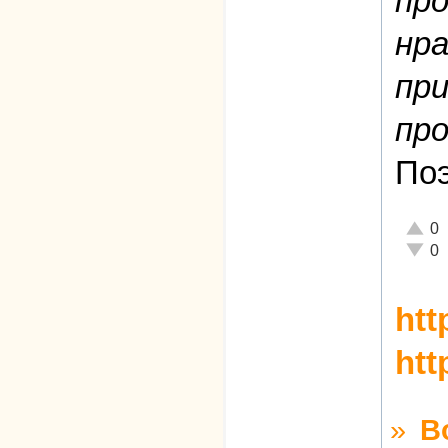
про
нра
пр
про
Поэ
Отлич
0
Неаде
0
htt
htt
»
В