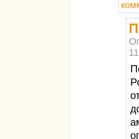
ком
П
О
11
П
Р
о
д
а
о