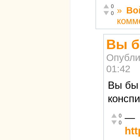
Отлично!
0
»
Во
Неадекватно!
0
комм
Вы б
Опубли
01:42
Вы бы 
конспи
—
Отлично!
0
Неадекватно!
0
ht