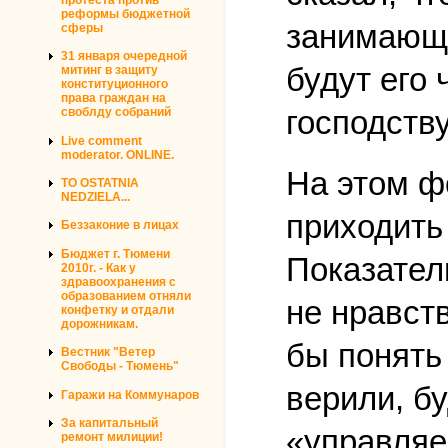
реформы бюджетной
занимающи
сферы
31 января очередной
будут его
митинг в защиту
конституционного
права граждан на
господств
своблду собраний
Live comment
moderator. ONLINE.
На этом ф
TO OSTATNIA
NEDZIELA...
приходить
Беззаконие в лицах
Бюджет г. Тюмени
Показател
2010г. - Как у
здравоохранения с
образованием отняли
не нравст
конфетку и отдали
дорожникам.
бы понять
Вестник "Ветер
Свободы - Тюмень"
верили, б
Гаражи на Коммунаров
За капитальный
«управляе
ремонт милиции!