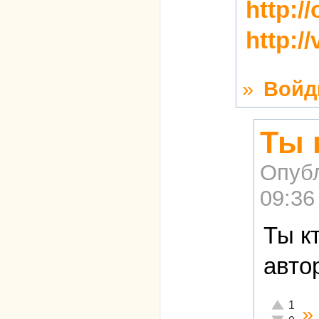
http:/
http:/
»
Войд
Ты 
Опуб
09:36
Ты к
авто
Отлично!
1
»
Неадекват