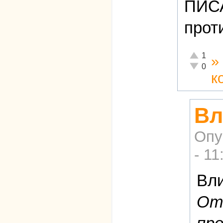
ПИС
прот
Отлично!
1
»
Неадекват
0
к
Вл
Опу
- 11
Вли
Отк