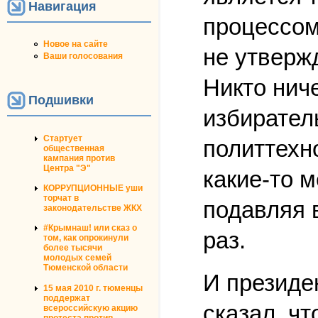
Навигация
процессом
Новое на сайте
не утвержд
Ваши голосования
Никто ниче
Подшивки
избирател
Стартует
политтехн
общественная
кампания против
Центра "Э"
какие-то 
КОРРУПЦИОННЫЕ уши
торчат в
подавляя в
законодательстве ЖКХ
#Крымнаш! или сказ о
раз.
том, как опрокинули
более тысячи
молодых семей
Тюменской области
И президе
15 мая 2010 г. тюменцы
поддержат
сказал, чт
всероссийскую акцию
протеста против