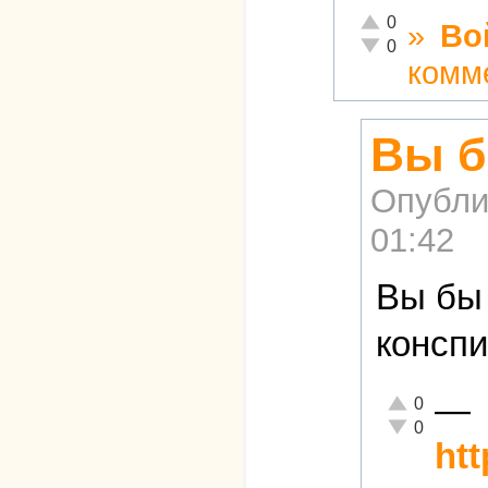
Отлично!
0
»
Во
Неадекватно!
0
комм
Вы б
Опубли
01:42
Вы бы 
конспи
—
Отлично!
0
Неадекватно!
0
ht