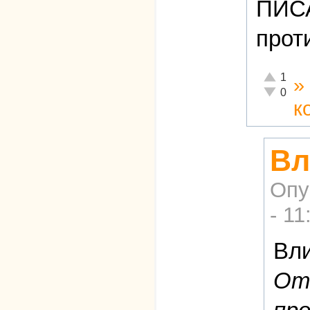
ПИС
прот
Отлично!
1
»
Неадекват
0
к
Вл
Опу
- 11
Вли
Отк