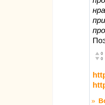
про
нра
пр
про
Поэ
Отлич
0
Неаде
0
htt
htt
»
В