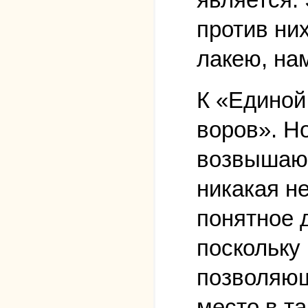
против них
лакею, на
К «Единой
воров». Н
возвышающ
никакая н
понятное 
поскольку
позволяющ
место в т