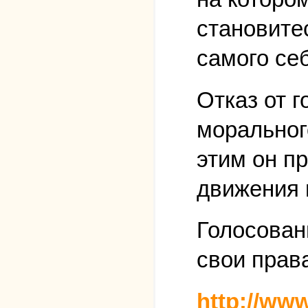
становите
самого себ
Отказ от г
моральног
этим он п
движения 
Голосовани
свои права
http://www