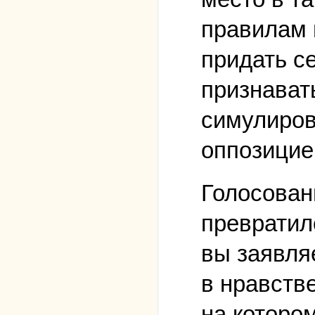
правилам 
придать с
признават
симулиров
оппозицие
Голосован
превратил
вы заявляе
в нравств
на которо