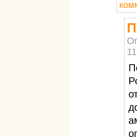
ком
П
О
11
П
Р
о
д
а
о