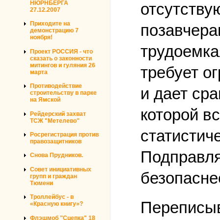
НЮРНБЕРГА
отсутству
27.12.2007
Приходите на
позавчера
демонстрацию 7
ноября!
трудоемка
Проект РОССИЯ - что
сказать о законности
митингов и гуляния 26
требует о
марта
Противодействие
и дает ср
строительству в парке
на Ямской
которой в
Рейдерский захват
ТСЖ "Метелево"
статистич
Росрегистрация против
правозащитников
Подправля
Снова Прудников.
Совет инициативных
безопасне
групп и граждан
Тюмени
Троллейбус - в
Переписыв
«Красную книгу»?
Флэшмоб "Сцепка" 18