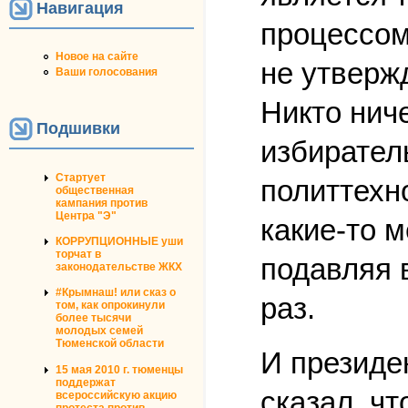
Навигация
процессом
Новое на сайте
не утвержд
Ваши голосования
Никто ниче
Подшивки
избирател
Стартует
политтехн
общественная
кампания против
Центра "Э"
какие-то 
КОРРУПЦИОННЫЕ уши
торчат в
подавляя в
законодательстве ЖКХ
#Крымнаш! или сказ о
раз.
том, как опрокинули
более тысячи
молодых семей
Тюменской области
И президе
15 мая 2010 г. тюменцы
поддержат
сказал, чт
всероссийскую акцию
протеста против