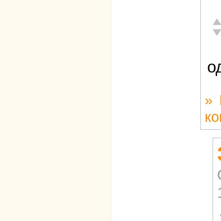
От
Не
о
»
ко