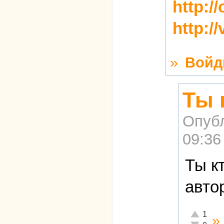
http:/
http:/
»
Войд
Ты 
Опуб
09:36
Ты к
авто
Отлично!
1
»
Неадекват