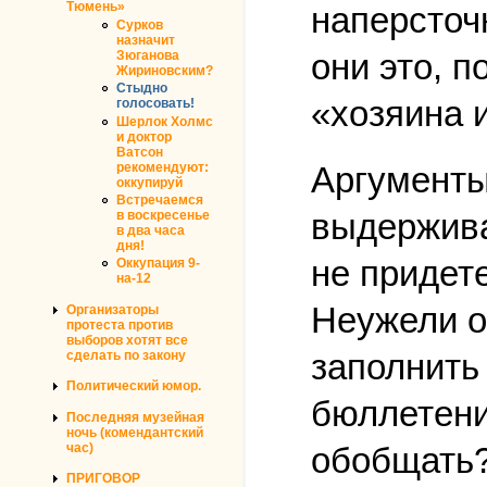
Тюмень»
наперсточ
Сурков
назначит
они это, 
Зюганова
Жириновским?
Стыдно
«хозяина 
голосовать!
Шерлок Холмс
и доктор
Ватсон
рекомендуют:
Аргументы
оккупируй
Встречаемся
выдержива
в воскресенье
в два часа
дня!
не придете
Оккупация 9-
на-12
Неужели о
Организаторы
протеста против
выборов хотят все
заполнить
сделать по закону
Политический юмор.
бюллетени
Последняя музейная
ночь (комендантский
час)
обобщать?
ПРИГОВОР