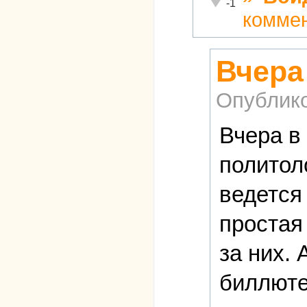
Неадекватно!
-1
комме
Вчера
Опублик
Вчера в
политол
ведется
простая
за них. 
биллютен