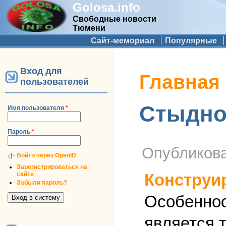
Golosa.info
Свободные новости
Тюмени
Дополнительное меню
Сайт-мемориал
Популярные
Вход для
Вы здесь
Главная
пользователей
Стыдно
Имя пользователя
*
Пароль
*
Опубликов
Войти через OpenID
Зарегистрироваться на
сайте
Конструи
Забыли пароль?
Особеннос
является т