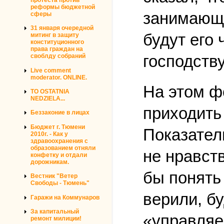
реформы бюджетной
занимающи
сферы
31 января очередной
будут его
митинг в защиту
конституционного
права граждан на
господств
своблду собраний
Live comment
moderator. ONLINE.
На этом ф
TO OSTATNIA
NEDZIELA...
приходить
Беззаконие в лицах
Бюджет г. Тюмени
Показател
2010г. - Как у
здравоохранения с
образованием отняли
не нравст
конфетку и отдали
дорожникам.
бы понять
Вестник "Ветер
Свободы - Тюмень"
верили, б
Гаражи на Коммунаров
За капитальный
«управляе
ремонт милиции!