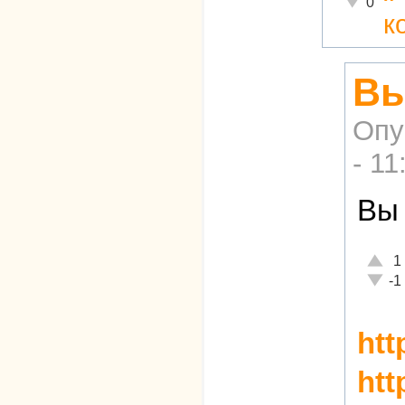
0
к
Вы
Опу
- 11
Вы
Отлич
1
Неаде
-1
htt
htt