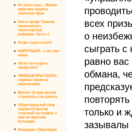
Из зала суда ... Живая
проводитьс
практика защиты
законных прав
всех приз
Как в городе Тюмени
провалилась
транспортная
о неизбеж
реформа. Часть 1.
Когда судья в доле
сыграть с
КОРРУПЦИЯ... а без нее
никак
равно вас
Легко ли создать
профсоюз?
обмана, ч
ЛЖЕВЫБОРЫ СКОРО -
горячая линия по
предсказу
нарушениям
Митинг 22 мая против
повторять 
строительства дороги.
Общегородской сбор
только и 
подписей против
точечной застройки: 4
мая на Цветном
бульваре
зазывалы 
Операция «Оккупируй