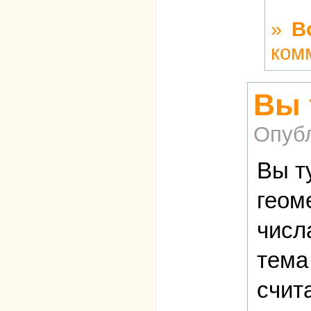
»
В
ком
Вы 
Опуб
Вы т
геом
числ
тема
счит