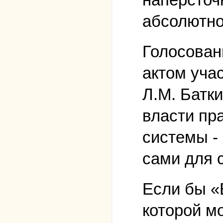
абсолютно
Голосован
актом уча
Л.М. Батк
власти пр
системы - 
сами для 
Если бы «
которой м