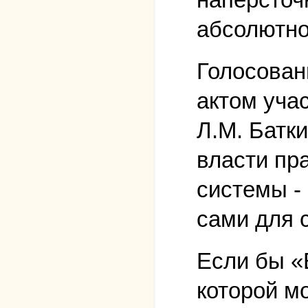
абсолютно
Голосован
актом уча
Л.М. Батк
власти пр
системы - 
сами для 
Если бы «
которой м