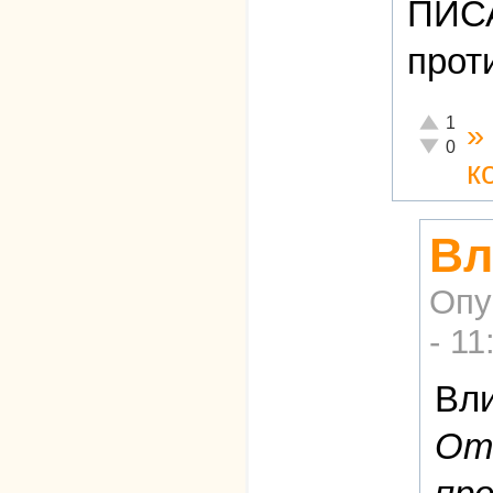
ПИС
прот
Отлично!
1
»
Неадекват
0
к
Вл
Опу
- 11
Вли
Отк