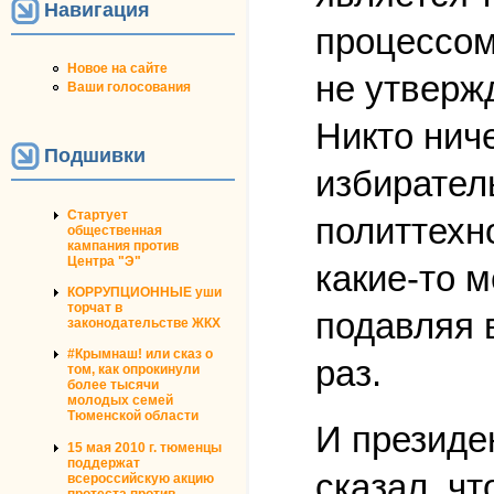
Навигация
процессом
Новое на сайте
не утвержд
Ваши голосования
Никто ниче
Подшивки
избирател
Стартует
политтехн
общественная
кампания против
Центра "Э"
какие-то 
КОРРУПЦИОННЫЕ уши
торчат в
подавляя в
законодательстве ЖКХ
#Крымнаш! или сказ о
раз.
том, как опрокинули
более тысячи
молодых семей
Тюменской области
И президе
15 мая 2010 г. тюменцы
поддержат
сказал, чт
всероссийскую акцию
протеста против