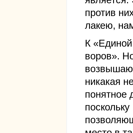
против них
лакею, на
К «Единой
воров». Н
возвышающ
никакая н
понятное 
поскольку
позволяющ
место в т