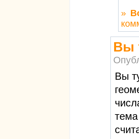
»
В
ком
Вы 
Опуб
Вы т
геом
числ
тема
счит