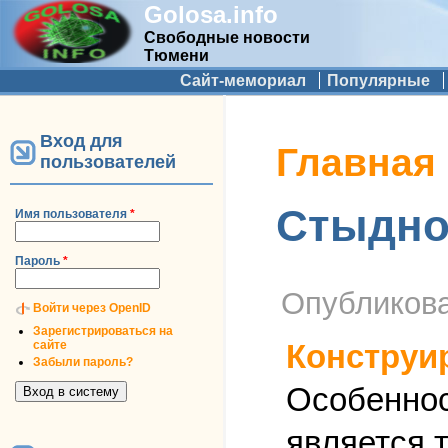
Golosa.info
Свободные новости
Тюмени
Дополнительное меню
Сайт-мемориал
Популярные
Вход для
Вы здесь
Главная
пользователей
Стыдно
Имя пользователя
*
Пароль
*
Опубликов
Войти через OpenID
Зарегистрироваться на
сайте
Конструи
Забыли пароль?
Особеннос
является т