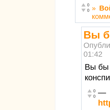
Отлично!
0
»
Во
Неадекватно!
0
комм
Вы б
Опубли
01:42
Вы бы 
конспи
—
Отлично!
0
Неадекватно!
0
ht