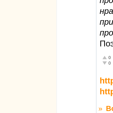
про
нра
пр
про
Поэ
Отлич
0
Неаде
0
htt
htt
»
В