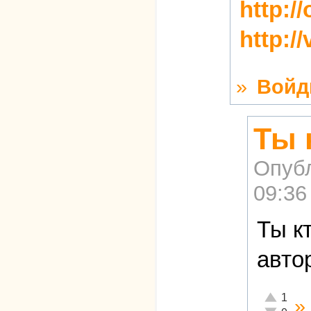
http:/
http:/
»
Войд
Ты 
Опуб
09:36
Ты к
авто
Отлично!
1
»
Неадекват