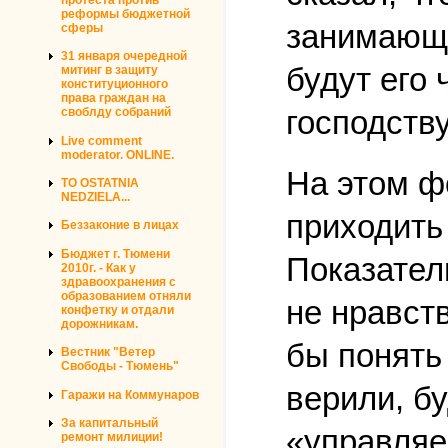
реформы бюджетной
занимающи
сферы
31 января очередной
будут его
митинг в защиту
конституционного
права граждан на
господств
своблду собраний
Live comment
moderator. ONLINE.
На этом ф
TO OSTATNIA
NEDZIELA...
приходить
Беззаконие в лицах
Бюджет г. Тюмени
Показател
2010г. - Как у
здравоохранения с
образованием отняли
не нравст
конфетку и отдали
дорожникам.
бы понять
Вестник "Ветер
Свободы - Тюмень"
верили, б
Гаражи на Коммунаров
За капитальный
«управляе
ремонт милиции!