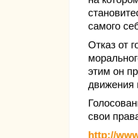
становите
самого себ
Отказ от г
моральног
этим он п
движения 
Голосовани
свои права
http://www