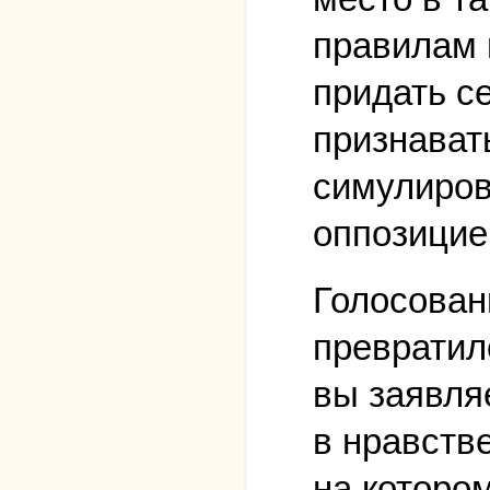
правилам 
придать с
признават
симулиров
оппозицие
Голосован
превратил
вы заявляе
в нравств
на которо