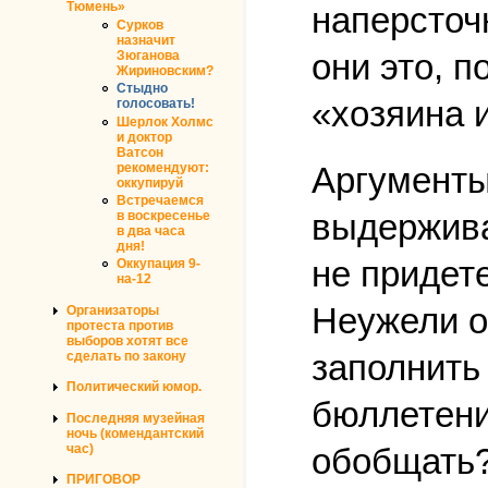
Тюмень»
наперсточ
Сурков
назначит
они это, 
Зюганова
Жириновским?
Стыдно
«хозяина 
голосовать!
Шерлок Холмс
и доктор
Ватсон
рекомендуют:
Аргументы
оккупируй
Встречаемся
выдержива
в воскресенье
в два часа
дня!
не придете
Оккупация 9-
на-12
Неужели о
Организаторы
протеста против
выборов хотят все
заполнить
сделать по закону
Политический юмор.
бюллетени
Последняя музейная
ночь (комендантский
час)
обобщать?
ПРИГОВОР