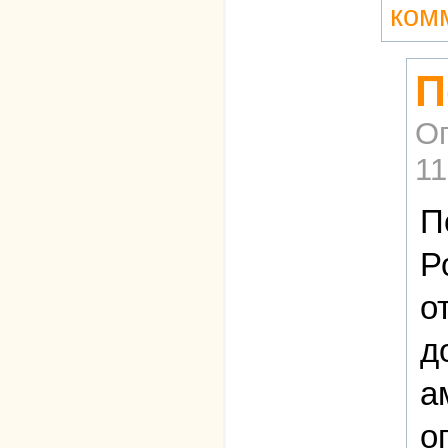
ком
П
О
11
П
Р
о
д
а
о