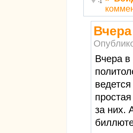
Неадекватно!
-1
комме
Вчера
Опублик
Вчера в
политол
ведется
простая
за них. 
биллютен