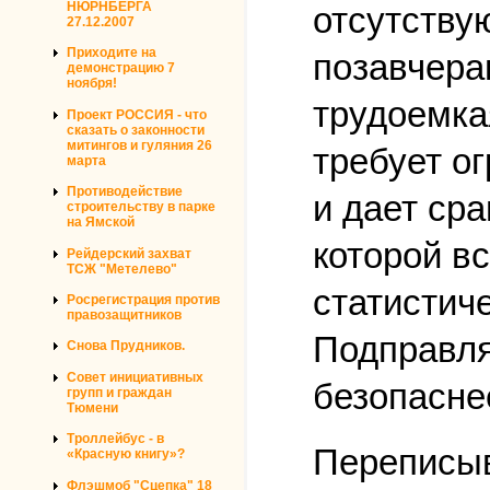
НЮРНБЕРГА
отсутству
27.12.2007
Приходите на
позавчера
демонстрацию 7
ноября!
трудоемка
Проект РОССИЯ - что
сказать о законности
митингов и гуляния 26
требует о
марта
Противодействие
и дает ср
строительству в парке
на Ямской
которой в
Рейдерский захват
ТСЖ "Метелево"
статистич
Росрегистрация против
правозащитников
Подправля
Снова Прудников.
Совет инициативных
безопасне
групп и граждан
Тюмени
Троллейбус - в
Переписыв
«Красную книгу»?
Флэшмоб "Сцепка" 18