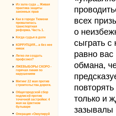
Из зала суда ... Живая
проводитьс
практика защиты
законных прав
всех приз
Как в городе Тюмени
провалилась
транспортная
о неизбеж
реформа. Часть 1.
Когда судья в доле
сыграть с
КОРРУПЦИЯ... а без нее
никак
равно вас
Легко ли создать
профсоюз?
обмана, ч
ЛЖЕВЫБОРЫ СКОРО -
горячая линия по
предсказу
нарушениям
Митинг 22 мая против
повторять 
строительства дороги.
Общегородской сбор
только и 
подписей против
точечной застройки: 4
мая на Цветном
бульваре
зазывалы 
Операция «Оккупируй