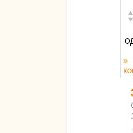
От
Не
о
»
ко