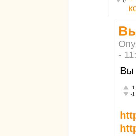
0
к
Вы
Опу
- 11
Вы
Отлич
1
Неаде
-1
htt
htt