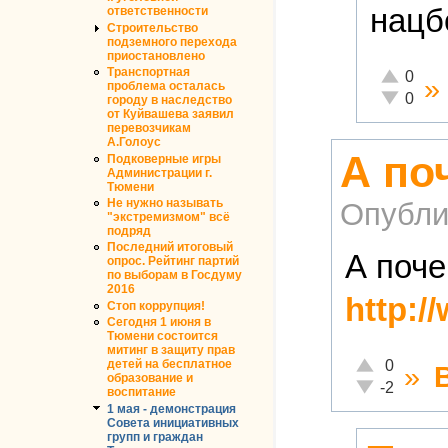
нацб
ответственности
Строительство
подземного перехода
приостановлено
Транспортная
Отлично!
0
»
проблема осталась
Неадекват
0
городу в наследство
от Куйвашева заявил
перевозчикам
А.Голоус
А по
Подковерные игры
Администрации г.
Тюмени
Не нужно называть
Опубли
"экстремизмом" всё
подряд
Последний итоговый
А поче
опрос. Рейтинг партий
по выборам в Госдуму
2016
http:/
Стоп коррупция!
Сегодня 1 июня в
Тюмени состоится
митинг в защиту прав
Отлично!
0
детей на бесплатное
»
образование и
Неадекватно!
-2
воспитание
1 мая - демонстрация
Совета инициативных
групп и граждан