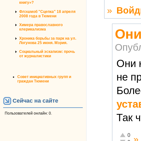
книгу»?
»
Войд
Флэшмоб "Сцепка" 18 апреля
2008 года в Тюмени
Химера православного
Они
клерикализма
Хроника борьбы за парк на ул.
Логунова 25 июня. Мэрия.
Опуб
Социальный эскапизм: прочь
от журналистики
Они 
не п
Совет инициативных групп и
граждан Тюмени
Боле
Сейчас на сайте
уста
Пользователей онлайн: 0.
Так ч
Отлично!
0
»