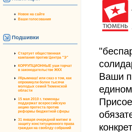
Новое на сайте
Ваши голосования
Подшивки
"беспар
Стартует общественная
кампания против Центра "Э"
солида
КОРРУПЦИОННЫЕ уши торчат
в законодательстве ЖКХ
Ваши п
#Крымнаш! или сказ о том, как
опрокинули более тысячи
едином
молодых семей Тюменской
области
Присое
15 мая 2010 г. тюменцы
поддержат всероссийскую
акцию протеста против
обязат
реформы бюджетной сферы
31 января очередной митинг в
конкре
защиту конституционного права
граждан на своблду собраний