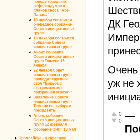
поводу городских
референдумов и
Шестви
планов сноса "Арт-
Паласа"
13 ноября состоится
ДК Гео
очередное собрание
Совета инициативных
групп
Импер
18 декабря состоится
собрание Совета
инициативных групп
принес
Анонс собрания
Совета инициативных
групп Тюмени 15
января
Очень 
22 января Совет
инициативных групп
проводит круглый
уж не 
стол "Борьба с
экстремизмом:
призрачная угроза?"
инициа
Заявление Совета
инициативных групп
Тюмени по выборам
президента
—
Отлично!
0
Анонс собрания
Неадекватно!
Совета инициативных
0
групп 12 февраля
По
Собрание СИГГ 13 мая
Троллейбус - в «Красную