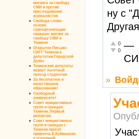
митинга за свободу
СМИ и против
ну с "
преследования
журналистов
Свобода слова -
Другая
основа
самоорганизации
граждан: митинг за
свободу СМИ в
—
Тюмени
Отлично!
0
Открытое Письмо
Неадекватно!
0
СИГГ Тюмени к
СИ
депутатам Городской
Думы
Тюменские депутаты
вернут льготный
проезд студентам
»
Войд
За бесплатное и
качественное
образование!
Свободный
Уча
университет
Совет инициативных
групп и граждан
Тюмени. Первый
Опуб
репортаж.
Совет инициативных
групп и граждан г.
Учас
Тюмени просит
привлечь Е.Куйвашева
к уголовной