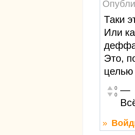
Опубли
Таки 
Или ка
деффач
Это, п
целью 
—
Отлично!
0
Неадекватно!
0
Вс
»
Войд