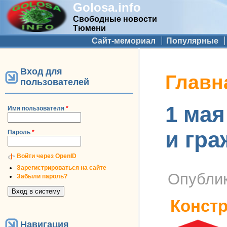
Golosa.info
Свободные новости
Тюмени
Дополнительное меню
Сайт-мемориал
Популярные
Вход для
Вы здесь
Главн
пользователей
1 мая
Имя пользователя
*
и гр
Пароль
*
Войти через OpenID
Зарегистрироваться на сайте
Опубли
Забыли пароль?
Конст
Навигация