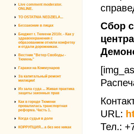
Live comment moderator.
справе
ONLINE.
TO OSTATNIA NEDZIELA...
Сбор с
Беззаконие в лицах
Бюджет г. Тюмени 2010г. - Как у
центра
здравоохранения с
образованием отняли конфетку
и отдали дорожникам.
Демонс
Вестник "Ветер Свободы -
Тюмень"
[img_as
Гаражи на Коммунаров
За капитальный ремонт
Распеч
милиции!
Из зала суда ... Живая практика
защиты законных прав
Контак
Как в городе Тюмени
провалилась транспортная
реформа. Часть 1.
URL:
h
Когда судья в доле
Тел.: +
КОРРУПЦИЯ... а без нее никак