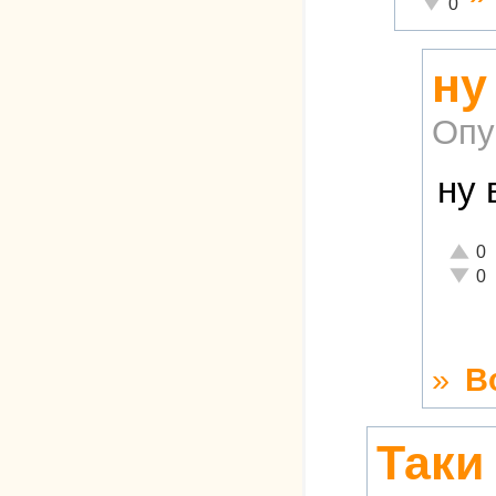
Неадекват
0
ну
Опу
ну 
Отлич
0
Неаде
0
»
В
Таки