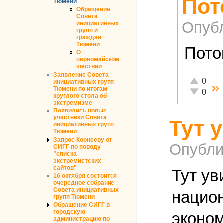
Пот
Тюмени
Обращение
Совета
Опуб
инициативных
групп и
граждан
Тюмени
Пото
О
первомайском
шествии
Заявление Совета
Отлично!
0
инициативных групп
»
Тюмени по итогам
Неадекват
0
круглого стола об
экстремизме
Появились новые
участники Совета
Тут 
инициативных групп
Тюмени
Запрос Корнееву от
Опубли
СИГГ по поводу
"списка
экстремистских
сайтов"
Тут ув
16 октября состоится
очередное собрание
Совета инициативных
национ
групп Тюмени
Обращение СИГГ в
городскую
эконом
администрацию по