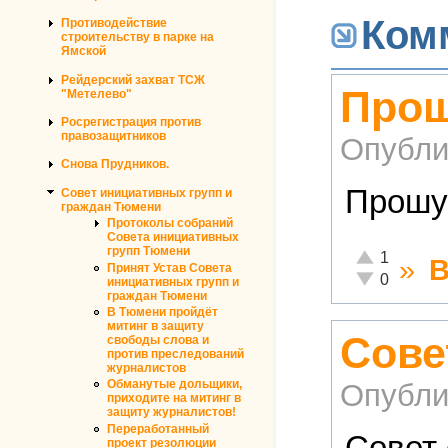
Ком
Противодействие
строительству в парке на
Ямской
Рейдерский захват ТСЖ
Прош
"Метелево"
Росрегистрация против
правозащитников
Опубли
Снова Прудников.
Прошу 
Совет инициативных групп и
граждан Тюмени
Протоколы собраний
Совета инициативных
групп Тюмени
Отлично!
1
»
В
Принят Устав Совета
Неадекватно!
0
инициативных групп и
граждан Тюмени
В Тюмени пройдёт
митинг в защиту
Сове
свободы слова и
против преследований
журналистов
Обманутые дольщики,
Опубли
приходите на митинг в
защиту журналистов!
Переработанный
Совет 
проект резолюции